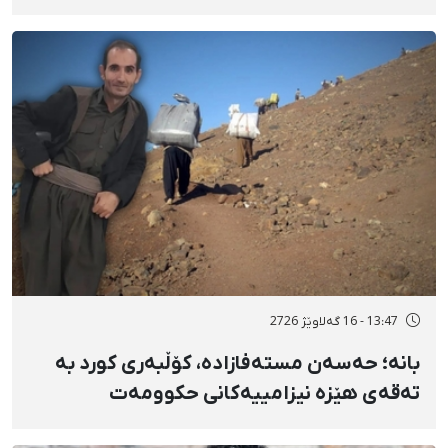
دەسبەسەرکرانی سەرەڕۆیانە و توندوتیژانە
13:47 - 16 گەلاوێژ 2726
بانه؛ حەسەن مستەفازادە، کۆڵبەری کورد بە
تەقەی هێزە نیزامییەکانی حکوومەت
بەسەختی بریندار بوو