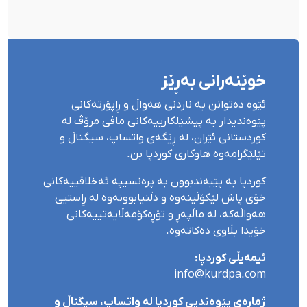
خوێنەرانی بەڕێز
ئێوە دەتوانن بە ناردنی هەواڵ و ڕاپۆرتەکانی
پێوەندیدار بە پیشێلکارییەکانی مافی مرۆڤ لە
کوردستانی ئێران، لە ڕێگەی واتساپ، سیگناڵ و
تێلێگرامەوە هاوکاری کوردپا بن.
کوردپا بە پێبەندبوون بە پرەنسیپە ئەخلاقییەکانی
خۆی پاش لێکۆڵینەوە و دڵنیابوونەوە لە ڕاستیی
هەواڵەکە، لە ماڵپەڕ و تۆڕەکۆمەڵایەتییەکانی
خۆیدا بڵاوی دەکاتەوە.
ئیمەیڵی کوردپا:
info@kurdpa.com
ژمارەی پێوەندیی کوردپا لە واتساپ، سیگناڵ و