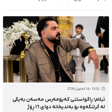
13:52 - 16 گەلاوێژ 2726
ئیلام؛ ڕاگواستنی کەیۆمەرس حەسەن بەیگی
لە گرتنگەوە بۆ بەندیخانە دوای ١٦ ڕۆژ