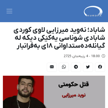
شاباد؛ نەوید میرزایی لاوی کوردی
شابادی شوناسی یەکێکی دیکە لە
گیانلەدەستداوانی ١٨ی بەفرانبار
18:00 - 4 رێبەندان 2725