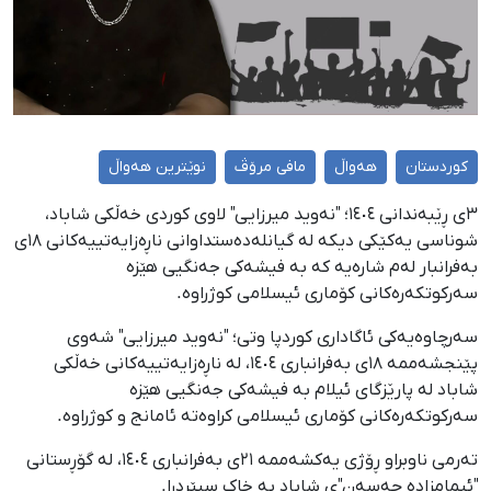
کوردستان
هەواڵ
مافی مرۆڤ
نوێترین هەواڵ
٣ی ڕێبەندانی ١٤٠٤؛ "نەوید میرزایی" لاوی کوردی خەڵکی شاباد،
شوناسی یەکێکی دیکە لە گیانلەدەستداوانی ناڕەزایەتییەکانی ١٨ی
بەفرانبار لەم شارەیە کە بە فیشەکی جەنگیی هێزە
سەرکوتکەرەکانی کۆماری ئیسلامی کوژراوە.
سەرچاوەیەکی ئاگاداری کوردپا وتی؛ "نەوید میرزایی" شەوی
پێنجشەممە ١٨ی بەفرانباری ١٤٠٤، لە ناڕەزایەتییەکانی خەڵکی
شاباد لە پارێزگای ئیلام بە فیشەکی جەنگیی هێزە
سەرکوتکەرەکانی کۆماری ئیسلامی کراوەتە ئامانج و کوژراوە.
تەرمی ناوبراو ڕۆژی یەکشەممە ٢١ی بەفرانباری ١٤٠٤، لە گۆڕستانی
"ئیمامزادە حەسەن"ی شاباد بە خاک سپێردرا.