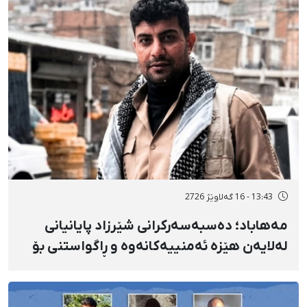
13:43 - 16 گەلاوێژ 2726
مەهاباد؛ دەسبەسەرکرانی شێرزاد پایانیانی
لەلایەن هێزە ئەمنییەکانەوە و ڕاگواستنی بۆ
شوێنێکی ناڕوون