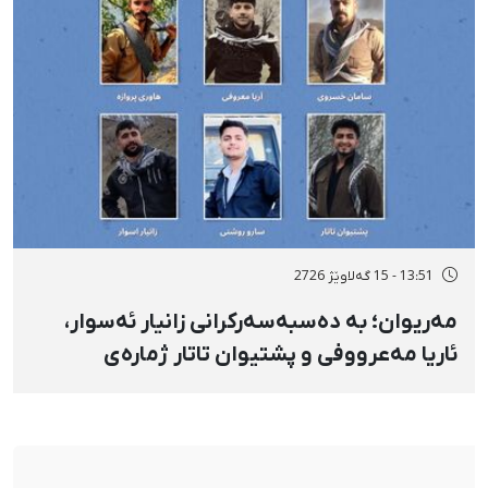
13:51 - 15 گەلاوێژ 2726
مەریوان؛ بە دەسبەسەرکرانی زانیار ئەسوار،
ئاریا مەعرووفی و پشتیوان تاتار ژمارەی
دەسبەسەرکراوانی سەرەڕۆیانە لە ئاوایی «نێ»
بۆ شەش کەس زیادی کرد