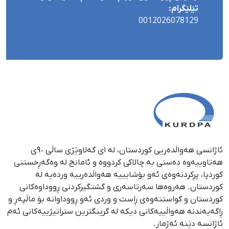
تێلێگرام:
0012026078129
ئاژانسی هەواڵدەریی کوردستان، لە ١ی گەلاوێژی ساڵی ٩٠ی
هەتاوییەوە دەستی بە چالاکی کردووە و ئامانج لە وەگەڕخستنی
كوردپا، پڕكردنەوەی ئەو بۆشایییە هەواڵدەرییە وردەیە لە
كوردستان. هەروەها سەرتاسەری و گشتگیركردنی ڕووداوەكانی
كوردستان و گواستنەوەی ڕاست و وردی ئەو ڕووداوانە بۆ ماڵپەڕ و
ڕاگەیەندنە هەواڵییەكانی دیكە لە گرینگترین ستراتیژییەكانی ئەم
ئاژانسە دێنە ئەژمار.