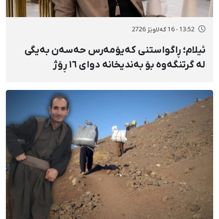
13:52 - 16 گەلاوێژ 2726
ئیلام؛ ڕاگواستنی کەیۆمەرس حەسەن بەیگی
لە گرتنگەوە بۆ بەندیخانە دوای ١٦ ڕۆژ
دەسبەسەرکرانی سەرەڕۆیانە و توندوتیژانە