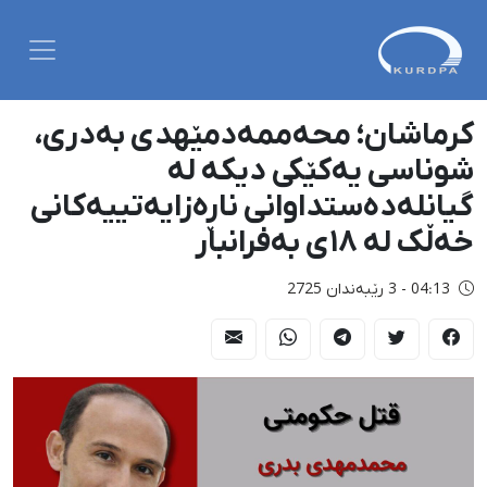
کرماشان؛ محەممەدمێهدی بەدری،
شوناسی یەکێکی دیکە لە
گیانلەدەستداوانی ناڕەزایەتییەکانی
خەڵک لە ١٨ی بەفرانبار
04:13 - 3 رێبەندان 2725