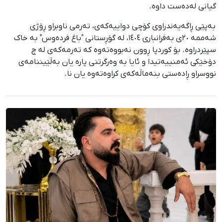
گیانی لەدەست داوە.
بەپێی ڕاگەیەندراوی کۆچی دواییەکەی، تەرمی ناوبراو ڕۆژی
شەممە ٢٠ی بەفرانباری ١٤٠٤، لە گۆڕستانی "باغ فردەوس" بە خاک
سپێردراوە. بۆ کوردپا ڕوون نەبووەتەوە کە تەرمەکەی لە چ
دۆخێکی ئەمنییەتیدا و ئایا بە وەرگرتنی پارە یان بەڵێیننامەی
نووسراو ڕادەستی بنەماڵەکەی کراوەتەوە یان نا.