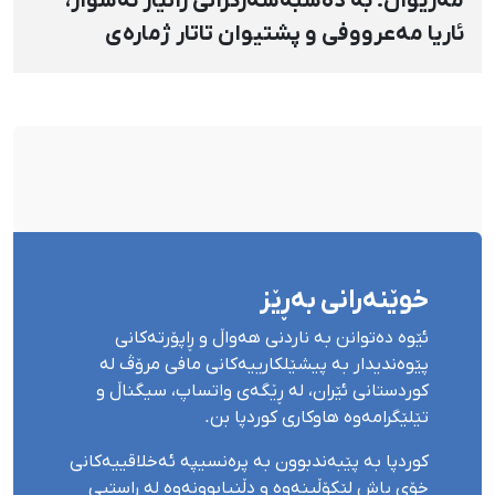
مەریوان؛ بە دەسبەسەرکرانی زانیار ئەسوار،
ئاریا مەعرووفی و پشتیوان تاتار ژمارەی
دەسبەسەرکراوانی سەرەڕۆیانە لە ئاوایی «نێ»
بۆ شەش کەس زیادی کرد
خوێنەرانی بەڕێز
ئێوە دەتوانن بە ناردنی هەواڵ و ڕاپۆرتەکانی
پێوەندیدار بە پیشێلکارییەکانی مافی مرۆڤ لە
کوردستانی ئێران، لە ڕێگەی واتساپ، سیگناڵ و
تێلێگرامەوە هاوکاری کوردپا بن.
کوردپا بە پێبەندبوون بە پرەنسیپە ئەخلاقییەکانی
خۆی پاش لێکۆڵینەوە و دڵنیابوونەوە لە ڕاستیی