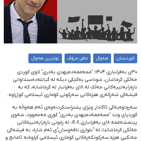
کوردستان
هەواڵ
مافی مرۆڤ
نوێترین هەواڵ
۳۰ی بەفرانباری ۱۴۰۴؛ "محەممەدمێهدی بەدری" لاوی کوردی
خەڵکی کرماشان، شوناسی یەکێکی دیکە لە گیانلەدەستداوانی
ناڕەزایەتییەکانی خەڵک لە ١٨ی بەفرانبار لە کرماشانە، کە بە
فیشەکی شەڕکەری هێزەکانی سەرکوتی کۆماری ئیسلامی کوژراوە.
سەرچاوەیەکی ئاگادار وێڕای پشتڕاستکردنەوەی ئەم هەواڵە بە
کوردپای وت: "محەممەدمێهدی بەدری" کوڕی مەحموود، شەوی
پێنجشەممە ١٨ی بەفرانباری ١٤٠٤، لە ڕەوتی ناڕەزایەتییەکانی
خەڵكی کرماشاندا، لە "بلواری تاقەوسان"ی ئەم شارە، بە فیشەکی
جەنگیی هێزە سەرکوتکەرەکانی کۆماری ئیسلامی کراوەتە ئامانج و