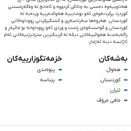
هەتاوییەوە دەستی بە چالاکی کردووە و ئامانج لە وەگەڕخستنی
كوردپا، پڕكردنەوەی ئەو بۆشایییە هەواڵدەرییە وردەیە لە
كوردستان. هەروەها سەرتاسەری و گشتگیركردنی ڕووداوەكانی
كوردستان و گواستنەوەی ڕاست و وردی ئەو ڕووداوانە بۆ ماڵپەڕ و
ڕاگەیەندنە هەواڵییەكانی دیكە لە گرینگترین ستراتیژییەكانی ئەم
ئاژانسە دێنە ئەژمار.
بەشەکان
خزمەتگوزارییەکان
هەواڵ
پێوەندی
کوردستان
پێناسە
ئێران
مافی مرۆڤ