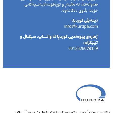
هەواڵەکە، لە ماڵپەڕ و تۆڕەکۆمەڵایەتییەکانی
خۆیدا بڵاوی دەکاتەوە.
ئیمەیڵی کوردپا:
info@kurdpa.com
ژمارەی پێوەندیی کوردپا لە واتساپ، سیگناڵ و
تێلێگرام:
0012026078129
ئاژانسی هەواڵدەریی کوردستان، لە ١ی گەلاوێژی ساڵی ٩٠ی