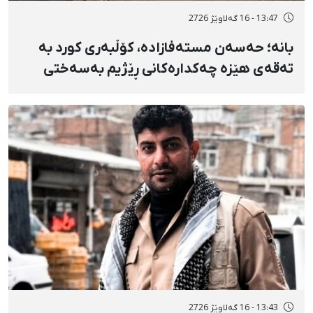
13:47 - 16 گەلاوێژ 2726
بانه؛ حەسەن مستەفازادە، کۆڵبەری کورد بە
تەقەی هێزە چەکدارەکانی ڕێژیم بەسەختی
بریندار بوو
13:43 - 16 گەلاوێژ 2726