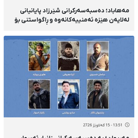
مەهاباد؛ دەسبەسەرکرانی شێرزاد پایانیانی
لەلایەن هێزە ئەمنییەکانەوە و ڕاگواستنی بۆ
شوێنێکی ناڕوون
13:51 - 15 گەلاوێژ 2726