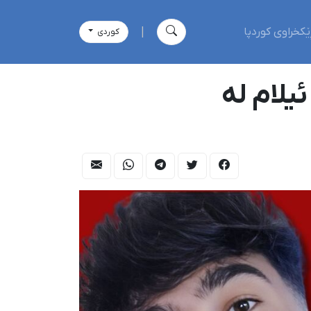
ێکخراوی کوردپا
|
كوردی
ڵانی خەڵکی ئیلام لە