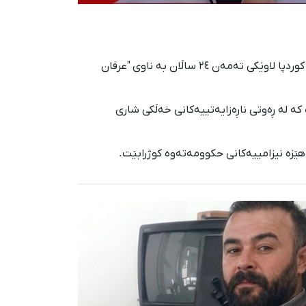
۲۴ی بەفرانباری ۱۴۰۴؛ شوناسی یەکێکی دیکە لە گیانلەدەستداوانی ناڕەزایەتییە خەڵکییەکان لە شاری "وەرامین"ی تارن، بۆ کوردپا لاوێکی تەمەن ٢٤ ساڵان بە ناوی "عرفان
 کە لە ڕەوتی ناڕەزایەتییەکانی خەڵکی شاری