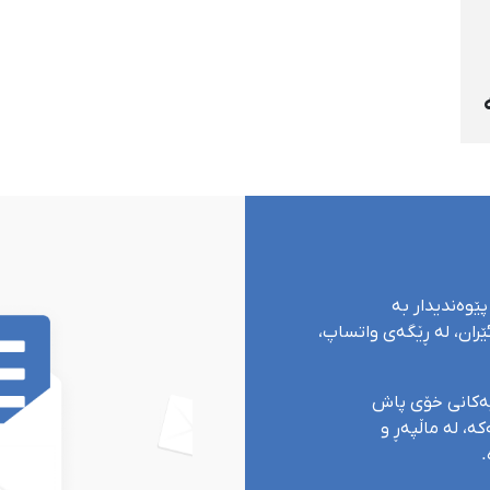
پێوەندیدار بە
ران، لە ڕێگەی واتساپ،
یەکانی خۆی پاش
ە، لە ماڵپەڕ و
.