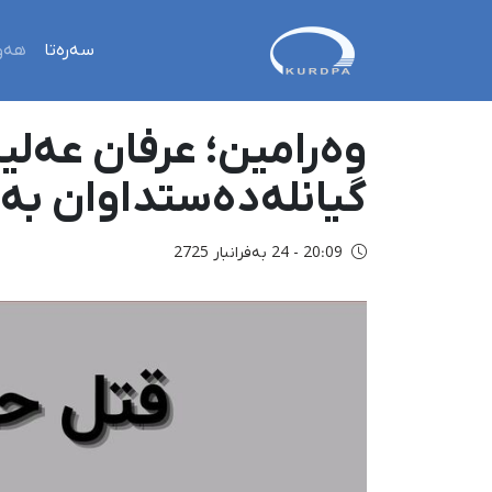
سەرەتا
هەو
گیانلەدەستداوان بە
20:09 - 24 بەفرانبار 2725