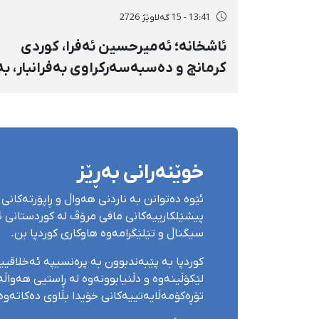
13:41 - 15 گەلاوێژ 2726
ئاشخانە؛ ئەمیرحسین ئەفرا، کوردی
کرمانج و دەسبەسەرکراوی بەفرانبار، بە
بەندکران، قامچی و پێبژاردنی نەختی
سزا درا
خوێنەرانی بەڕێز
ئێوە دەتوانن بە ناردنی هەواڵ و ڕاپۆرتەکانی 
پیشێلکارییەکانی مافی مرۆڤ لە کوردستانی ئێ
سیگناڵ و تێلێگرامەوە هاوکاری کوردپا بن.
کوردپا بە پێبەندبوون بە پرەنسیپە ئەخلاقی
لێکۆڵینەوە و دڵنیابوونەوە لە ڕاستیی هەواڵەک
تۆڕەکۆمەڵایەتییەکانی خۆیدا بڵاوی دەکاتەوە