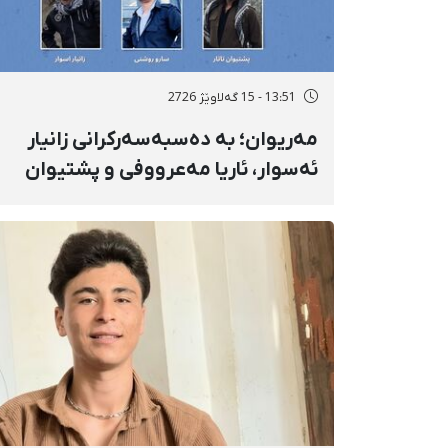
13:51 - 15 گەلاوێژ 2726
مەریوان؛ بە دەسبەسەرکرانی زانیار
ئەسوار، ئاریا مەعرووفی و پشتیوان
تاتار ژمارەی دەسبەسەرکراوانی
سەرەڕۆیانە لە ئاوایی «نێ» بۆ شەش
کەس زیادی کرد