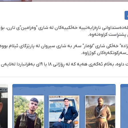
م پشتڕاست کراوەتەوە.
ادە" خەڵکی شاری "لۆمار" سەر بە شاری سیروان لە پارێزگای ئیلام بووە
_سەرکوتکەرەکان کوژراوە.
١٨ یا ١٩ی بەفرانباردا لەلایەن هێزە نیزامییەکانی حکوومەتەوە کوژرابێت.