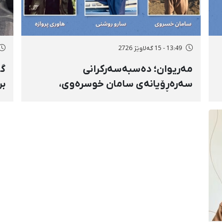
13:49 - 15 گەلاوێژ 2726
مەریوان؛ دەسبەسەرکرانی
گۆ
سەرەڕۆیانەی سامان خوسرەوی،
بر
هاوڕێ پەروازە و سارۆ ڕەوشەنی
سن
لەلایەن هێزە ئەمنییەکان و
ڕا
گواستنەوەیان بۆ شوێنێکی نادیار
تە