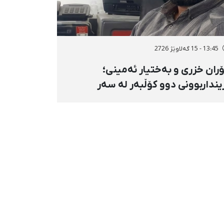
13:45 - 15 گەلاوێژ 2726
ران خزری و بەختیار ئەمینی؛
ینداربوونی دوو کۆڵبەر لە سەر
ووری هەنگەژاڵی بانه بە تەقەی
ستەوخۆی هێزە سەربازییەکان و
قینەوەی مین