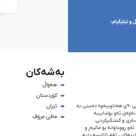
و تێلێگرام:
بەشەکان
هەواڵ
کوردستان
ئێران
ئاژانسی هەواڵدەریی کوردستان، لە ١ی گەلاوێژی ساڵی ٩٠ی هەتاوییەوە دەستی بە
دنەوەی ئەو بۆشایییە
مافی مرۆڤ
سەری و گشتگیركردنی
و ڕووداوانە بۆ ماڵپەڕ و
ژییەكانی ئەم ئاژانسە دێنە