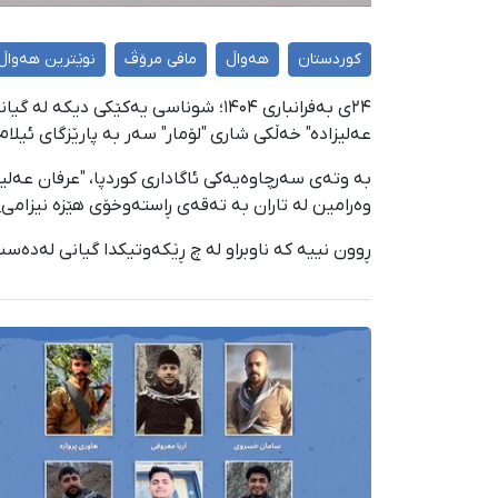
کوردستان
هەواڵ
مافی مرۆڤ
نوێترین هەواڵ
عەلیزادە" خەڵکی شاری "لۆمار" سەر بە پارێزگای ئیلا
بە وتەی سەرچاوەیەکی ئاگاداری کوردپا، "عرفان عەلیز
وەرامین لە تاران بە تەقەی ڕاستەوخۆی هێزە نیزامی
ڕوون نییە کە ناوبراو لە چ ڕێکەوتیكدا گیانی لەدەست داوە، بەڵام ئەگەری هەیە کە لە ڕۆژانی 