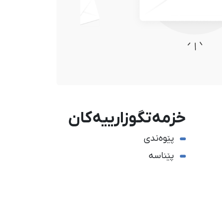
خزمەتگوزارییەکان
پێوەندی
پێناسە