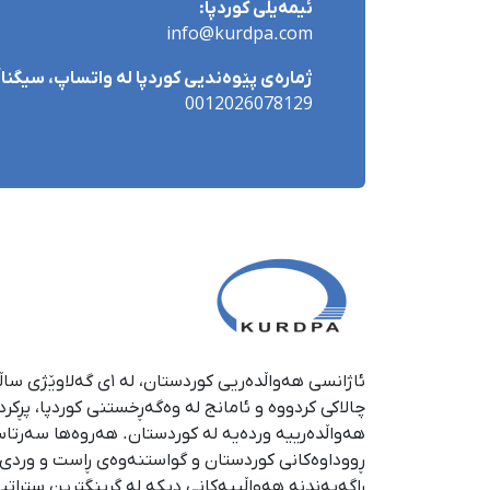
ئیمەیڵی کوردپا:
info@kurdpa.com
ژمارەی پێوەندیی کوردپا لە واتساپ، سیگناڵ 
0012026078129
چالاکی کردووە و ئامانج لە وەگەڕخستنی كوردپا، پڕكر
هەواڵدەرییە وردەیە لە كوردستان. هەروەها سەرتا
ڕووداوەكانی كوردستان و گواستنەوەی ڕاست و وردی ئە
ڕاگەیەندنە هەواڵییەكانی دیكە لە گرینگترین ستراتی