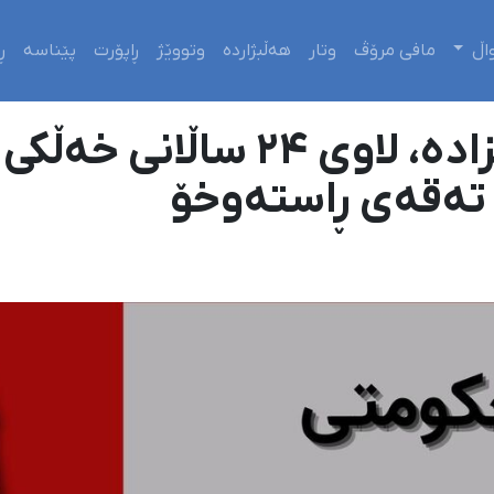
اڵ
مافی مرۆڤ
وتار
هەڵبژاردە
وتووێژ
ڕاپۆرت
پێناسە
ڕ
وەرامین؛ عرفان عەلیزاده، لاوی ۲۴ سا
 تەقەی ڕاستەوخۆ