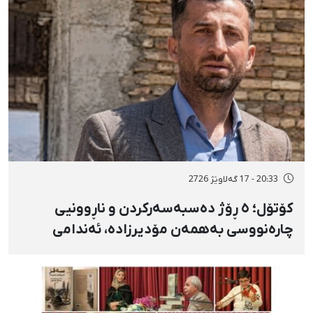
20:33 - 17 گەلاوێژ 2726
کۆتۆل؛ ٥ ڕۆژ دەسبەسەرکردن و ناڕوونیی
چارەنووسی بەهمەن مۆدیرزادە، ئەندامی
شۆرای شار، بەهۆی بڵاوکردنەوەی ستۆرییەک
لە دژی لەسێدارەدان