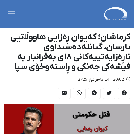
کرماشان؛ کەیوان ڕەزایی هاووڵاتیی
یارسان، گیانلەدەستداوی
ناڕەزایەتییەکانی ١٨ی بەفرانبار بە
فیشەکی جەنگی و ڕاستەوخۆی سپا
20:02 - 24 بەفرانبار 2725