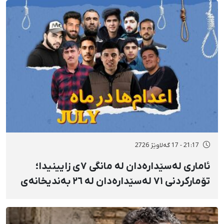
نەخۆشخانە گیانی لەدەست دا
21:17 - 17 گەلاوێژ 2726
ئاماری لەسێدارەدان لە مانگی ٧ی زایینیدا؛
تۆمارکردنی ٧١ لەسێدارەدان لە ٢٦ بەندیخانەی
ئێراندا؛ لەسێدارەدانی ٧ بەندکراوی سیاسی لە
شوێنی نادیار و لەبەر چاوی خەڵکەوە