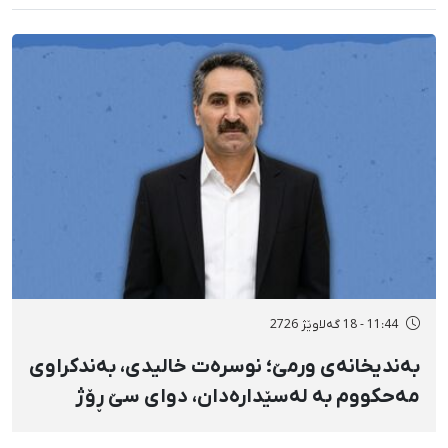
11:44 - 18 گەلاوێژ 2726
بەندیخانەی ورمێ؛ نوسرەت خالیدی، بەندکراوی
مەحکووم بە لەسێدارەدان، دوای سێ ڕۆژ
ئازاری دڵ و گواستنەوەی درەنگوەخت بۆ