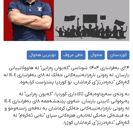
کوردستان
هەواڵ
مافی مرۆڤ
نوێترین هەواڵ
۲۴ی بەفرانباری ۱۴۰۴؛ شوناسی "کەیوان ڕەزایی" لە هاووڵاتییانی
یارسان، لە ڕەوتی ناڕەزایەتییەکانی خەڵک لە ١٨ی بەفرانباری ١٤٠٤ لە
گەڕەکی "دەرەدرێژ"ی کرماشان، بۆ کوردپا پشتڕاست کرایەوە.
بە وتەی سەرچاوەیەکی ئاگاداری کوردپا، "كەیون ڕەزایی" لە
پەیڕەوانی ئایینی یارسان، شەوی پێنجشەممە ١٨ی بەفرانباری ١٤٠٤
لە ڕەوتی ناڕەزایەتییەکانی خەڵکی کرماشان بە تەقەی ڕاستەوخۆ و
بە فیشەکی جەنگی لەلایەن هێزەکانی سپای "نەبی ئەکرەم" لە
گەڕەکی "دەرەدرێژ"ی کرماشان کوژرا.