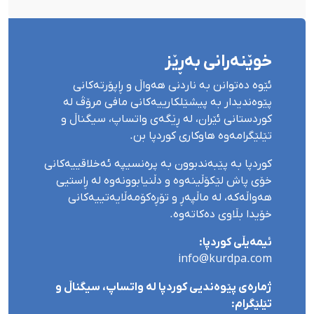
خوێنەرانی بەڕێز
ئێوە دەتوانن بە ناردنی هەواڵ و ڕاپۆرتەکانی
پێوەندیدار بە پیشێلکارییەکانی مافی مرۆڤ لە
کوردستانی ئێران، لە ڕێگەی واتساپ، سیگناڵ و
تێلێگرامەوە هاوکاری کوردپا بن.
کوردپا بە پێبەندبوون بە پرەنسیپە ئەخلاقییەکانی
خۆی پاش لێکۆڵینەوە و دڵنیابوونەوە لە ڕاستیی
هەواڵەکە، لە ماڵپەڕ و تۆڕەکۆمەڵایەتییەکانی
خۆیدا بڵاوی دەکاتەوە.
ئیمەیڵی کوردپا:
info@kurdpa.com
ژمارەی پێوەندیی کوردپا لە واتساپ، سیگناڵ و
تێلێگرام: