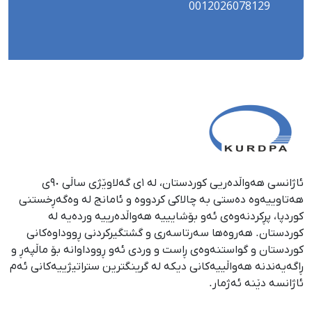
0012026078129
ئاژانسی هەواڵدەریی کوردستان، لە ١ی گەلاوێژی ساڵی ٩٠ی
هەتاوییەوە دەستی بە چالاکی کردووە و ئامانج لە وەگەڕخستنی
كوردپا، پڕكردنەوەی ئەو بۆشایییە هەواڵدەرییە وردەیە لە
كوردستان. هەروەها سەرتاسەری و گشتگیركردنی ڕووداوەكانی
كوردستان و گواستنەوەی ڕاست و وردی ئەو ڕووداوانە بۆ ماڵپەڕ و
ڕاگەیەندنە هەواڵییەكانی دیكە لە گرینگترین ستراتیژییەكانی ئەم
ئاژانسە دێنە ئەژمار.