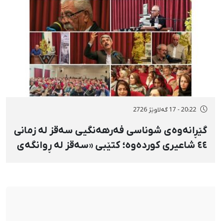
20:22 - 17 گەلاوێژ 2726
گێڕانەوەی شوناسی فەرهەنگیی سەقز لە زمانی
٤٤ شاعیری کوردەوە؛ کتێبی «سەقز لە ڕوانگەی
شاعیراندا» پەردەی لەسەر لادرا