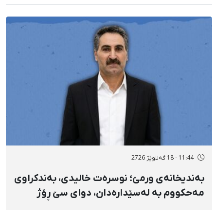
11:44 - 18 گەلاوێژ 2726
بەندیخانەی ورمێ؛ نوسرەت خالیدی، بەندکراوی
مەحکووم بە لەسێدارەدان، دوای سێ ڕۆژ
ئازاری دڵ و گواستنەوەی درەنگوەخت بۆ