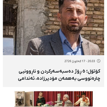
20:33 - 17 گەلاوێژ 2726
کۆتۆل؛ ٥ ڕۆژ دەسبەسەرکردن و ناڕوونیی
چارەنووسی بەهمەن مۆدیرزادە، ئەندامی
شۆرای شار، بەهۆی بڵاوکردنەوەی ستۆرییەک
لە دژی لەسێدارەدان