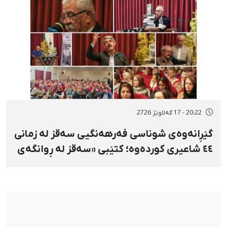
20:22 - 17 گەلاوێژ 2726
گێڕانەوەی شوناسی فەرهەنگیی سەقز لە زمانی
٤٤ شاعیری کوردەوە؛ کتێبی «سەقز لە ڕوانگەی
شاعیراندا» پەردەی لەسەر لادرا