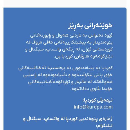
خوێنەرانی بەڕێز
ئێوە دەتوانن بە ناردنی هەواڵ و ڕاپۆرتەکانی
پێوەندیدار بە پیشێلکارییەکانی مافی مرۆڤ لە
کوردستانی ئێران، لە ڕێگەی واتساپ، سیگناڵ و
تێلێگرامەوە هاوکاری کوردپا بن.
کوردپا بە پێبەندبوون بە پرەنسیپە ئەخلاقییەکانی
خۆی پاش لێکۆڵینەوە و دڵنیابوونەوە لە ڕاستیی
هەواڵەکە، لە ماڵپەڕ و تۆڕەکۆمەڵایەتییەکانی
خۆیدا بڵاوی دەکاتەوە.
ئیمەیڵی کوردپا:
info@kurdpa.com
ژمارەی پێوەندیی کوردپا لە واتساپ، سیگناڵ و
تێلێگرام: