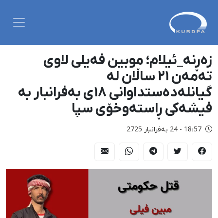
زەڕنە_ئیلام؛ موبین فەیلی لاوی
تەمەن ٢١ ساڵان لە
گیانلەدەستداوانی ١٨ی بەفرانبار بە
فیشەکی ڕاستەوخۆی سپا
18:57 - 24 بەفرانبار 2725