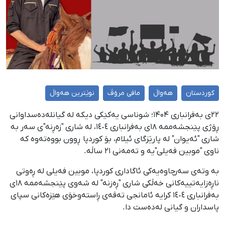
کوردستان
هەواڵ
مافی مرۆڤ
نوێترین هەواڵ
۲۲ی بەفرانباری ۱۴۰۴؛ شوناسی یەکێکی دیکە لە گیانلەدەسداوانی
ڕۆژی پێنجشەممە ١٨ی بەفرانباری ١٤٠٤، لە شاری "زەڕنە"ی سەر بە
شاری "ئەیوان" لە پارێزگای ئیلام، بۆ کوردپا ڕوون بووەتەوە کە
ناوی "موبین فەیلی"یە و تەمەنی ٢١ ساڵە.
بە وتەی سەرچاوەیەکی ئاگاداری کوردپا، موبین فەیلی لە ڕەوتی
ناڕەزایەتییەکانی خەڵکی شاری "ڕەزنە" لە شەوی پێنجشەممە ١٨ی
بەفرانباری ١٤٠٤ کرایە ئامانجی تەقەی ڕاستەوخۆی هێزەکانی سپای
پاسداران و گیانی لەدەست دا.