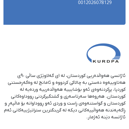
0012026078129
ئاژانسی هەواڵدەریی کوردستان، لە ١ی گەلاوێژی ساڵی ٩٠ی
هەتاوییەوە دەستی بە چالاکی کردووە و ئامانج لە وەگەڕخستنی
كوردپا، پڕكردنەوەی ئەو بۆشایییە هەواڵدەرییە وردەیە لە
كوردستان. هەروەها سەرتاسەری و گشتگیركردنی ڕووداوەكانی
كوردستان و گواستنەوەی ڕاست و وردی ئەو ڕووداوانە بۆ ماڵپەڕ و
ڕاگەیەندنە هەواڵییەكانی دیكە لە گرینگترین ستراتیژییەكانی ئەم
ئاژانسە دێنە ئەژمار.