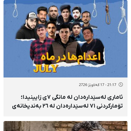
نەخۆشخانە گیانی لەدەست دا
21:17 - 17 گەلاوێژ 2726
ئاماری لەسێدارەدان لە مانگی ٧ی زایینیدا؛
تۆمارکردنی ٧١ لەسێدارەدان لە ٢٦ بەندیخانەی
ئێراندا؛ لەسێدارەدانی ٧ بەندکراوی سیاسی لە
شوێنی نادیار و لەبەر چاوی خەڵکەوە