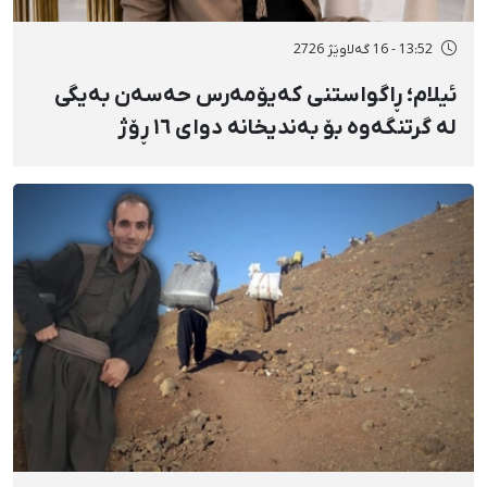
13:52 - 16 گەلاوێژ 2726
ئیلام؛ ڕاگواستنی کەیۆمەرس حەسەن بەیگی
لە گرتنگەوە بۆ بەندیخانە دوای ١٦ ڕۆژ
دەسبەسەرکرانی سەرەڕۆیانە و توندوتیژانە