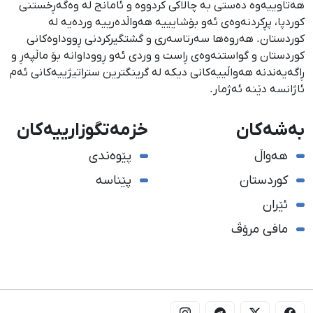
هەتاوییەوە دەستی بە چالاکی کردووە و ئامانج لە وەگەڕخستنی
كوردپا، پڕكردنەوەی ئەو بۆشایییە هەواڵدەرییە وردەیە لە
كوردستان. هەروەها سەرتاسەری و گشتگیركردنی ڕووداوەكانی
كوردستان و گواستنەوەی ڕاست و وردی ئەو ڕووداوانە بۆ ماڵپەڕ و
ڕاگەیەندنە هەواڵییەكانی دیكە لە گرینگترین ستراتیژییەكانی ئەم
ئاژانسە دێنە ئەژمار.
بەشەکان
خزمەتگوزارییەکان
هەواڵ
پێوەندی
کوردستان
پێناسە
ئێران
مافی مرۆڤ