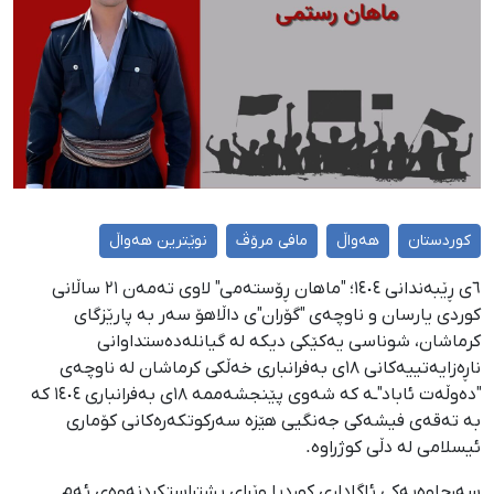
کوردستان
هەواڵ
مافی مرۆڤ
نوێترین هەواڵ
٦ی ڕێبەندانی ١٤٠٤؛ "ماهان ڕۆستەمی" لاوی تەمەن ٢١ ساڵانی
کوردی یارسان و ناوچەی "گۆران"ی داڵاهۆ سەر بە پارێزگای
کرماشان، شوناسی یەکێکی دیکە لە گیانلەدەستداوانی
ناڕەزایەتییەکانی ١٨ی بەفرانباری خەڵکی کرماشان لە ناوچەی
"دەوڵەت ئاباد"ـە کە شەوی پێنجشەممە ١٨ی بەفرانباری ١٤٠٤ کە
بە تەقەی فیشەکی جەنگیی هێزە سەرکوتکەرەکانی کۆماری
ئیسلامی لە دڵی کوژراوە.
سەرچاوەیەکی ئاگاداری کوردپا وێڕای پشتڕاستکردنەوەی ئەم