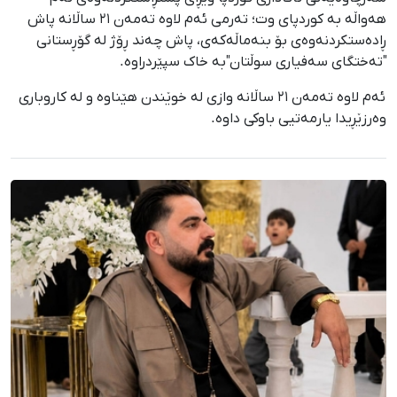
هەواڵە بە کوردپای وت؛ تەرمی ئەم لاوە تەمەن ٢١ ساڵانە پاش
ڕادەستکردنەوەی بۆ بنەماڵەکەی، پاش چەند ڕۆژ لە گۆڕستانی
"تەختگای سەفیاری سوڵتان"بە خاک سپێردراوە.
ئەم لاوە تەمەن ٢١ ساڵانە وازی لە خوێندن هێناوە و لە کاروباری
وەرزێڕیدا یارمەتیی باوکی داوە.