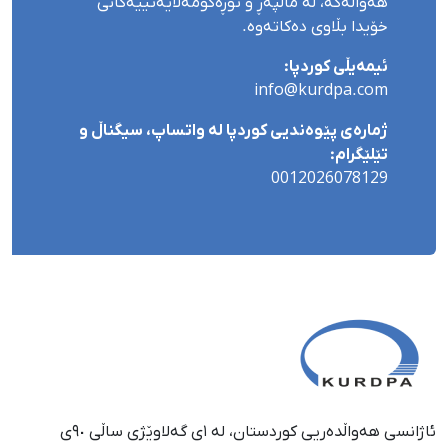
هەواڵەکە، لە ماڵپەڕ و تۆڕەکۆمەڵایەتییەکانی
خۆیدا بڵاوی دەکاتەوە.
ئیمەیڵی کوردپا:
info@kurdpa.com
ژمارەی پێوەندیی کوردپا لە واتساپ، سیگناڵ و
تێلێگرام:
0012026078129
ئاژانسی هەواڵدەریی کوردستان، لە ١ی گەلاوێژی ساڵی ٩٠ی