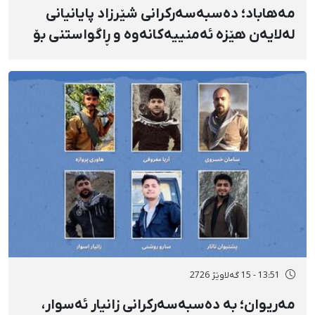
مەهاباد؛ دەسبەسەرکرانی شێرزاد پایانیانی
لەلایەن هێزە ئەمنییەکانەوە و ڕاگواستنی بۆ
شوێنێکی ناڕوون
13:51 - 15 گەلاوێژ 2726
مەریوان؛ بە دەسبەسەرکرانی زانیار ئەسوار،