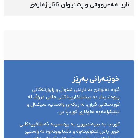
ئاریا مەعرووفی و پشتیوان تاتار ژمارەی
دەسبەسەرکراوانی سەرەڕۆیانە لە ئاوایی «نێ»
بۆ شەش کەس زیادی کرد
خوێنەرانی بەڕێز
ئێوە دەتوانن بە ناردنی هەواڵ و ڕاپۆرتەکانی
پێوەندیدار بە پیشێلکارییەکانی مافی مرۆڤ لە
کوردستانی ئێران، لە ڕێگەی واتساپ، سیگناڵ و
تێلێگرامەوە هاوکاری کوردپا بن.
کوردپا بە پێبەندبوون بە پرەنسیپە ئەخلاقییەکانی
خۆی پاش لێکۆڵینەوە و دڵنیابوونەوە لە ڕاستیی