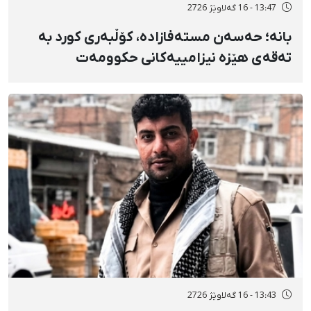
13:47 - 16 گەلاوێژ 2726
بانه؛ حەسەن مستەفازادە، کۆڵبەری کورد بە
تەقەی هێزە نیزامییەکانی حکوومەت
بەسەختی بریندار بوو
13:43 - 16 گەلاوێژ 2726