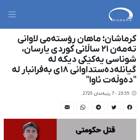
کرماشان؛ ماهان ڕۆستەمی لاوانی
تەمەن ٢١ ساڵانی کوردی یارسان،
شوناسی یەکێکی دیکە لە
گیانلەدەستداوانی ١٨ی بەفرانبار لە
"دەوڵەت ئاوا"
23:55 - 7 رێبەندان 2725