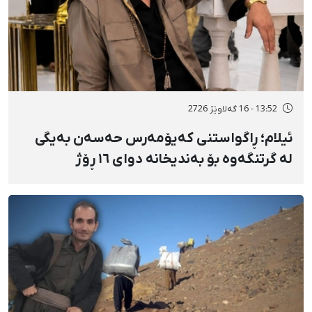
13:52 - 16 گەلاوێژ 2726
ئیلام؛ ڕاگواستنی کەیۆمەرس حەسەن بەیگی
لە گرتنگەوە بۆ بەندیخانە دوای ١٦ ڕۆژ
دەسبەسەرکرانی سەرەڕۆیانە و توندوتیژانە