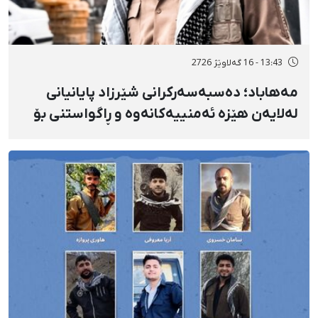
13:43 - 16 گەلاوێژ 2726
مەهاباد؛ دەسبەسەرکرانی شێرزاد پایانیانی
لەلایەن هێزە ئەمنییەکانەوە و ڕاگواستنی بۆ
شوێنێکی ناڕوون