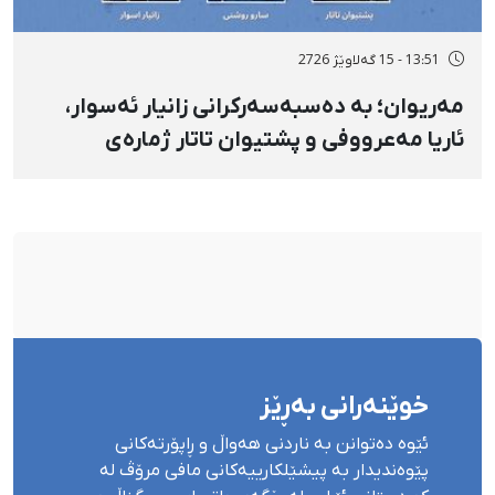
13:51 - 15 گەلاوێژ 2726
مەریوان؛ بە دەسبەسەرکرانی زانیار ئەسوار،
ئاریا مەعرووفی و پشتیوان تاتار ژمارەی
دەسبەسەرکراوانی سەرەڕۆیانە لە ئاوایی «نێ»
بۆ شەش کەس زیادی کرد
خوێنەرانی بەڕێز
ئێوە دەتوانن بە ناردنی هەواڵ و ڕاپۆرتەکانی
پێوەندیدار بە پیشێلکارییەکانی مافی مرۆڤ لە