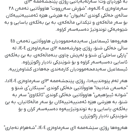
بە کوردپای وت؛ سەرلەبەیانیی ڕۆژی پێنجشەممە ١٣ی
سەرماوەزی ١٤٠٤ـەوە، "شۆڕش سەرڕووت" هاووڵاتیی تەمەن ٢٨
ساڵەی خەڵکی گوندی "نەلیوان" بە هێرشی هێزە ئەمنییەتییەکان
بۆ سەر ماڵەکەی و تێکدانی ماڵەکەی، بە بێ بەڵگەی یاسایی و بە
شێوەیەکی توندوتیژ دەسبەسەر کراوە.
هەروەها ئیسماعیل سەیدمەحموودیان هاووڵاتیی تەمەن ٤٥
ساڵی خەڵکی شنۆ، ڕۆژی چوارشەممە ١٢ی سەرماوەزی ١٤٠٤، لە
"پارکی ساحلی"ی شنۆ و لەپێش چاوی بنەماڵەکەی، بە بێ بەڵگەی
ئاسایی دەسبەسەر کراوە و بۆ شوێنێکی نادیار ڕاگوێزراوە.
ئیسماعیل سەیدمحەموودیان کارمەندی جەهادی کشاوەرزییە.
هەر لەم پێوەندییەدا، ڕۆژی پێنجشەممە ١٣ی سەرماوەزی ١٤٠٤دا،
"حەسەن شادیخا" هاووڵاتیی خەڵکی گوندی "سینگان"ی شنۆ و
"شوانە ئیبراهیمی" هاووڵاتیی خەڵکی گوندی "ئاڵکاوێ" سەر بە
شنۆ، بە هێرشی هێزە ئەمنییەتییەکان بۆ سەر ماڵەکانیان، بە بێ
بەڵگەی یاسایی و بە توندوتیژییەوە دەسبەسەر کران و بۆ
شوێنێکی نادیار ڕاگوێزران.
هەروەها ڕۆژی سێشەممە ١١ی سەرماوەزی ١٤٠٤، "شەهرام نەجاری"