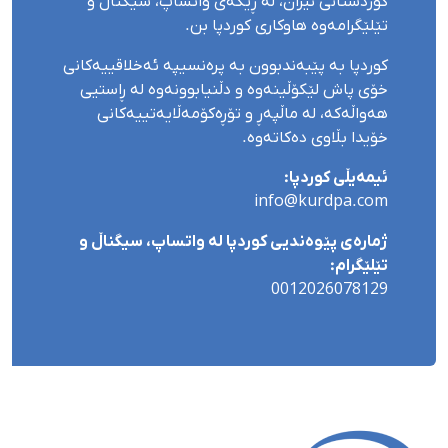
کوردستانی ئێران، لە ڕێگەی واتساپ، سیگناڵ و
تێلێگرامەوە هاوکاری کوردپا بن.
کوردپا بە پێبەندبوون بە پرەنسیپە ئەخلاقییەکانی
خۆی پاش لێکۆڵینەوە و دڵنیابوونەوە لە ڕاستیی
هەواڵەکە، لە ماڵپەڕ و تۆڕەکۆمەڵایەتییەکانی
خۆیدا بڵاوی دەکاتەوە.
ئیمەیڵی کوردپا:
info@kurdpa.com
ژمارەی پێوەندیی کوردپا لە واتساپ، سیگناڵ و
تێلێگرام:
0012026078129