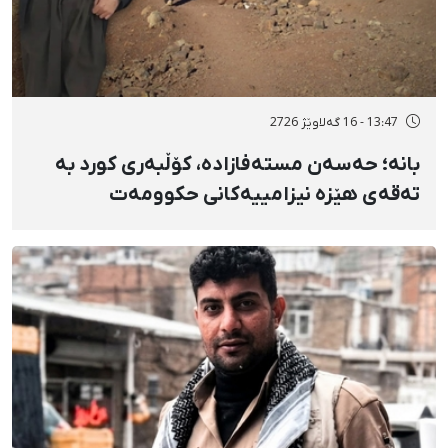
13:47 - 16 گەلاوێژ 2726
بانه؛ حەسەن مستەفازادە، کۆڵبەری کورد بە
تەقەی هێزە نیزامییەکانی حکوومەت
بەسەختی بریندار بوو