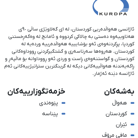
ئاژانسی هەواڵدەریی کوردستان، لە ١ی گەلاوێژی ساڵی ٩٠ی
هەتاوییەوە دەستی بە چالاکی کردووە و ئامانج لە وەگەڕخستنی
كوردپا، پڕكردنەوەی ئەو بۆشایییە هەواڵدەرییە وردەیە لە
كوردستان. هەروەها سەرتاسەری و گشتگیركردنی ڕووداوەكانی
كوردستان و گواستنەوەی ڕاست و وردی ئەو ڕووداوانە بۆ ماڵپەڕ و
ڕاگەیەندنە هەواڵییەكانی دیكە لە گرینگترین ستراتیژییەكانی ئەم
ئاژانسە دێنە ئەژمار.
بەشەکان
خزمەتگوزارییەکان
هەواڵ
پێوەندی
کوردستان
پێناسە
ئێران
مافی مرۆڤ