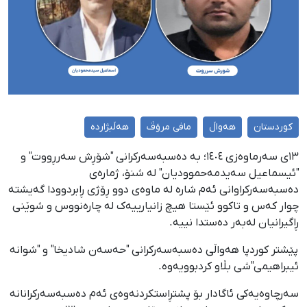
کوردستان
هەواڵ
مافی مرۆڤ
هەڵبژاردە
١٣ی سەرماوەزی ١٤٠٤؛ بە دەسبەسەرکرانی "شۆڕش سەرڕووت" و
"ئیسماعیل سەیدمەحموودیان" لە شنۆ، ژمارەی
دەسبەسەرکراوانی ئەم شارە لە ماوەی دوو ڕۆژی ڕابردوودا گەیشتە
چوار کەس و تاکوو ئێستا هیچ زانیارییەک لە چارەنووس و شوێنی
ڕاگیرانیان لەبەر دەستدا نییە.
پێشتر کوردپا هەواڵی دەسبەسەرکرانی "حەسەن شادیخا" و "شوانە
ئیبراهیمی"شی بڵاو کردبوویەوە.
سەرچاوەیەکی ئاگادار بۆ پشتڕاستکردنەوەی ئەم دەسبەسەرکرانانە