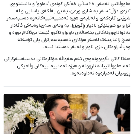
هاووڵاتیی تەمەن ٢٨ ساڵی خەڵکی گوندی "دەلوو" و دانیشتووی
"دزەی دۆڵ" سەر بە شاری ورمێ، بە بێ بەڵگەی یاسایی و لە
شوێنی کارەکەی و لەلایەن هێزە ئەمنییەتییەکانەوە دەسبەسەر
کرا و بۆ شوێنێکی نادیار ڕاگوێزرا. بە وتەی سەرچاوەیەکی ئاگادار
بەدواداچوونەکانی بنەماڵەی ناوبراو تاکوو ئێستا بێ‌ئاکام بووە و
هیچ زانیارییەک لەمەڕ هۆکاری دەسبەسەرکران یان تۆمەتە
وەپاڵدراوەکان دژی ناوبراو لەبەر دەستدا نییە.
هەتا کاتی بڵاوبوونەوەی ئەم هەواڵە هۆکارەکانی دەسبەسەرکرانی
ئەم هاووڵاتییانە ناڕوونە و هێزە ئەمنییەتییەکان وڵامێكی
ڕوونیان لەمبارەوە نەداوەتەوە.