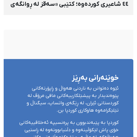
٤٤ شاعیری کوردەوە؛ کتێبی «سەقز لە ڕوانگەی
شاعیراندا» پەردەی لەسەر لادرا
خوێنەرانی بەڕێز
ئێوە دەتوانن بە ناردنی هەواڵ و ڕاپۆرتەکانی
پێوەندیدار بە پیشێلکارییەکانی مافی مرۆڤ لە
کوردستانی ئێران، لە ڕێگەی واتساپ، سیگناڵ و
تێلێگرامەوە هاوکاری کوردپا بن.
کوردپا بە پێبەندبوون بە پرەنسیپە ئەخلاقییەکانی
خۆی پاش لێکۆڵینەوە و دڵنیابوونەوە لە ڕاستیی