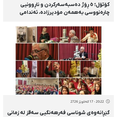
کۆتۆل؛ ٥ ڕۆژ دەسبەسەرکردن و ناڕوونیی
چارەنووسی بەهمەن مۆدیرزادە، ئەندامی
شۆرای شار، بەهۆی بڵاوکردنەوەی ستۆرییەک
لە دژی لەسێدارەدان
20:22 - 17 گەلاوێژ 2726
گێڕانەوەی شوناسی فەرهەنگیی سەقز لە زمانی