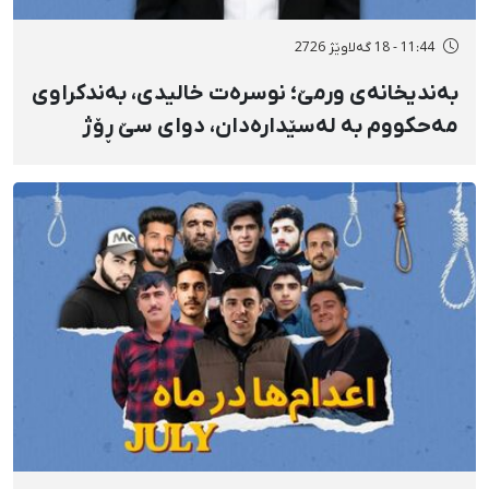
11:44 - 18 گەلاوێژ 2726
بەندیخانەی ورمێ؛ نوسرەت خالیدی، بەندکراوی
مەحکووم بە لەسێدارەدان، دوای سێ ڕۆژ
ئازاری دڵ و گواستنەوەی درەنگوەخت بۆ
نەخۆشخانە گیانی لەدەست دا