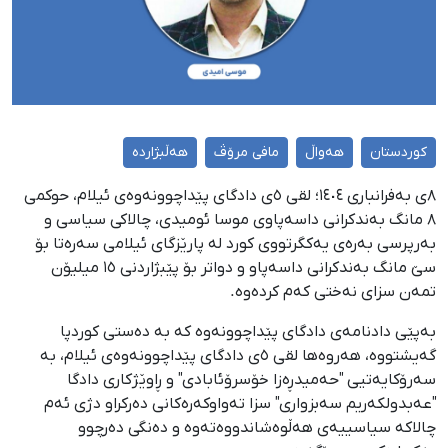
کوردستان
هەواڵ
مافی مرۆڤ
هەڵبژاردە
٨ی بەفرانباری ١٤٠٤؛ لقی ٥ی دادگای پێداچوونەوەی ئیلام، حوکمی
٨ مانگ بەندکرانی داسەپاوی موسا ئومیدی، چالاکی سیاسی و
بەرپرسی بەرەی یەکگرتووی کورد لە پارێزگای ئیلامی سەرەتا بۆ
سێ مانگ بەندکرانی داسەپاو و دواتر بۆ پێبژاردنی ١٥ میلیۆن
تمەن سزای نەختی کەم کردەوە.
بەپێی دادنامەی دادگای پێداچوونەوە کە بە دەستی کوردپا
گەیشتووە، هەروەها لقی ٥ی دادگای پێداچوونەوەی ئیلام، بە
سەرۆکایەتیی "حەمیدڕەزا خۆسرۆئابادی" و ڕاوێژکاری دادگا
"عەبدولکەریم سەبزواری" سزا تەواوکەرەکانی دەرکراو دژی ئەم
چالاکە سیاسییەی هەڵوەشاندووەتەوە و دەنگی دەرچوو