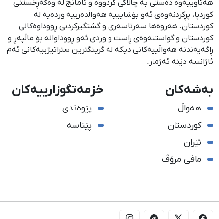
هەتاوییەوە دەستی بە چالاکی کردووە و ئامانج لە وەگەڕخستنی
كوردپا، پڕكردنەوەی ئەو بۆشایییە هەواڵدەرییە وردەیە لە
كوردستان. هەروەها سەرتاسەری و گشتگیركردنی ڕووداوەكانی
كوردستان و گواستنەوەی ڕاست و وردی ئەو ڕووداوانە بۆ ماڵپەڕ و
ڕاگەیەندنە هەواڵییەكانی دیكە لە گرینگترین ستراتیژییەكانی ئەم
ئاژانسە دێنە ئەژمار.
بەشەکان
خزمەتگوزارییەکان
هەواڵ
پێوەندی
کوردستان
پێناسە
ئێران
مافی مرۆڤ