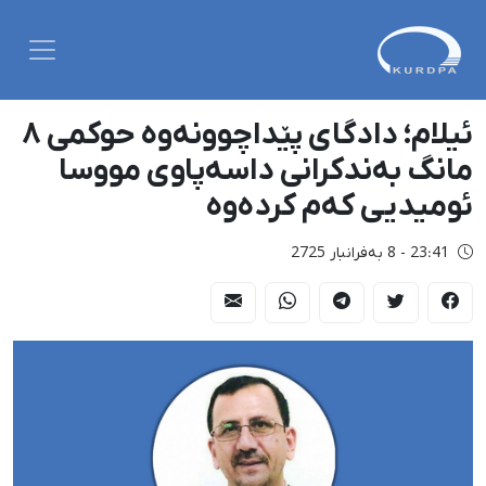
ئیلام؛ دادگای پێداچوونەوە حوکمی ٨
مانگ بەندکرانی داسەپاوی مووسا
ئومیدیی کەم کردەوە
23:41 - 8 بەفرانبار 2725