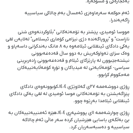
یەکجارەکی و مسۆگەرە.
ئەم حوکمە سەرماوەزی ئەمساڵ بەم چالاکی سیاسییە
ڕاگەیەندرا.
مووسا ئومیدی، پێشتر بە تۆمەتەکانی "بڵاوکردنەوەی شتی
ناڕاست" و "پڕوپاگەندە دژی نیزامی کۆماری ئیسلامی" لەلایەن لقی
یەکی دادگای ئینقلابی ئیلامەوە بە ٨ مانگ بەندکرانی داسەپاو و
وەک سزای تەواوکەریش بە دوو ساڵ قەدەغەبوونی
نیشتەجێبوون لە پارێزگای ئیلام و قەدەغەبوونی ڕادەربڕینی
سیاسی- کۆمەڵایەتی لە میدیاکان و تۆڕە کۆمەڵایەتییەکان
مەحکووم کرابوو.
ڕۆژی دووشەممە ٢٧ی گەلاوێژی ١٤٠٤،کۆبوونەوەی دادگای
پێڕاگەیشتن بە تۆمەتەکانی موسا ئومیدی لە لقی یەکی دادگای
ئینقلابی ئیلامدا بەڕێوە چوو.
ڕۆژی چوارشەممە ١١ی پووشپەڕی ١٤٠٤،هێزە ئەمنییەتییەکان بە
بێ بەڵگەی یاسایی هێرشیان کردە سەر ماڵی ئەم چالاکە
سیاسییە و دەسبەسەریان کرد.