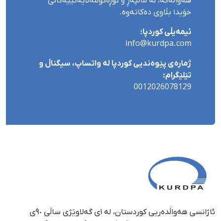
هەواڵەکە، لە ماڵپەڕ و تۆڕەکۆمەڵایەتییەکانی
خۆیدا بڵاوی دەکاتەوە.
ئیمەیڵی کوردپا:
info@kurdpa.com
ژمارەی پێوەندیی کوردپا لە واتساپ، سیگناڵ و
تێلێگرام:
0012026078129
ئاژانسی هەواڵدەریی کوردستان، لە ١ی گەلاوێژی ساڵی ٩٠ی