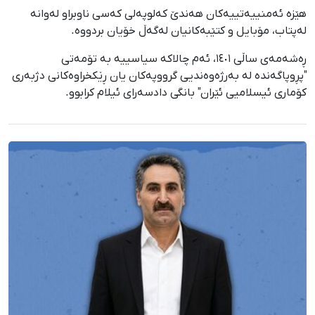
هێزە ئەمنییەتییەکان هەندێ کەلوپەلی کەسی ناوبراو لەوانە
لەپتاب، مۆبایل و کتێبەکانیان لەگەڵ خۆیان بردووە.
ڕەشەمەی ساڵی ١٤٠١، ئەم چالاکە سیاسییە بە تۆمەتی
"پڕوپاگەندە لە بەرژەوەندیی گرووپەکان یان ڕێکخراوەکانی دژبەری
کۆماری ئیسلامیی ئێران" بانگی دادسەرای ئیلام کرابوو.