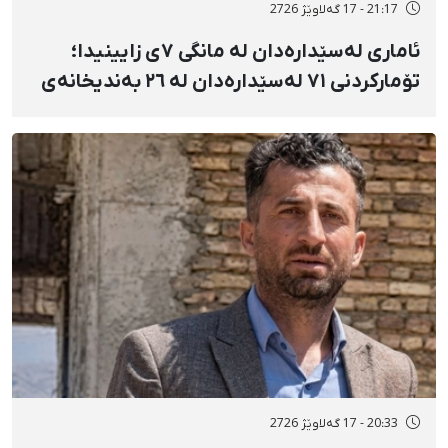
21:17 - 17 گەلاوێژ 2726
ئاماری لەسێدارەدان لە مانگی ٧ی زایینیدا؛
تۆمارکردنی ٧١ لەسێدارەدان لە ٢٦ بەندیخانەی
ئێراندا؛ لەسێدارەدانی ٧ بەندکراوی سیاسی لە
شوێنی نادیار و لەبەر چاوی خەڵکەوە
20:33 - 17 گەلاوێژ 2726