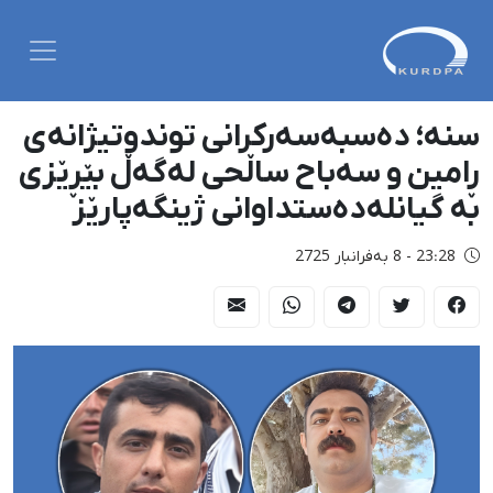
سنە؛ دەسبەسەرکرانی توندوتیژانەی
ڕامین و سەباح ساڵحی لەگەڵ بێڕێزی
بە گیانلەدەستداوانی ژینگەپارێز
23:28 - 8 بەفرانبار 2725