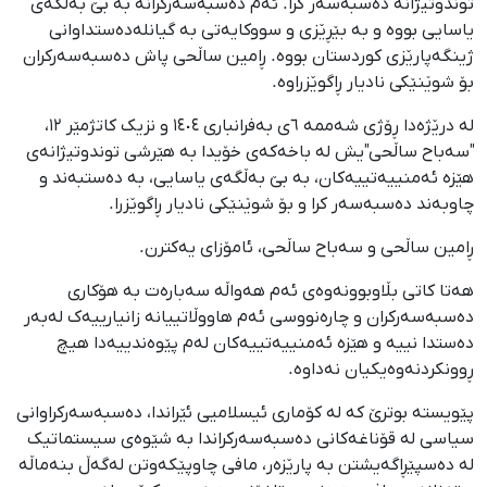
توندوتیژانە دەسبەسەر کرا. ئەم دەسبەسەرکرانە بە بێ بەڵگەی
یاسایی بووە و بە بێڕێزی و سووکایەتی بە گیانلەدەستداوانی
ژینگەپارێزی کوردستان بووە. ڕامین ساڵحی پاش دەسبەسەرکران
بۆ شوێنێکی نادیار ڕاگوێزراوە.
لە درێژەدا ڕۆژی شەممە ٦ی بەفرانباری ١٤٠٤ و نزیک کاتژمێر ١٢،
"سەباح ساڵحی"یش لە باخەکەی خۆیدا بە هێرشی توندوتیژانەی
هێزە ئەمنییەتییەکان، بە بێ بەڵگەی یاسایی، بە دەستبەند و
چاوبەند دەسبەسەر کرا و بۆ شوێنێکی نادیار ڕاگوێزرا.
ڕامین ساڵحی و سەباح ساڵحی، ئامۆزای یەکترن.
هەتا کاتی بڵاوبوونەوەی ئەم هەواڵە سەبارەت بە هۆکاری
دەسبەسەرکران و چارەنووسی ئەم هاووڵاتییانە زانیارییەک لەبەر
دەستدا نییە و هێزە ئەمنییەتییەکان لەم پێوەندییەدا هیچ
ڕوونکردنەوەیکیان نەداوە.
پێویستە بوترێ کە لە کۆماری ئیسلامیی ئێراندا، دەسبەسەرکراوانی
سیاسی لە قۆناغەکانی دەسبەسەرکراندا بە شێوەی سیستماتیک
لە دەسپێڕاگەیشتن بە پارێزەر، مافی چاوپێکەوتن لەگەڵ بنەماڵە