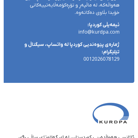
هەواڵەکە، لە ماڵپەڕ و تۆڕەکۆمەڵایەتییەکانی
خۆیدا بڵاوی دەکاتەوە.
ئیمەیڵی کوردپا:
info@kurdpa.com
ژمارەی پێوەندیی کوردپا لە واتساپ، سیگناڵ و
تێلێگرام:
0012026078129
ئاژانسی هەواڵدەریی کوردستان، لە ١ی گەلاوێژی ساڵی ٩٠ی