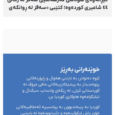
٤٤ شاعیری کوردەوە؛ کتێبی «سەقز لە ڕوانگەی
شاعیراندا» پەردەی لەسەر لادرا
خوێنەرانی بەڕێز
ئێوە دەتوانن بە ناردنی هەواڵ و ڕاپۆرتەکانی
پێوەندیدار بە پیشێلکارییەکانی مافی مرۆڤ لە
کوردستانی ئێران، لە ڕێگەی واتساپ، سیگناڵ و
تێلێگرامەوە هاوکاری کوردپا بن.
کوردپا بە پێبەندبوون بە پرەنسیپە ئەخلاقییەکانی
خۆی پاش لێکۆڵینەوە و دڵنیابوونەوە لە ڕاستیی