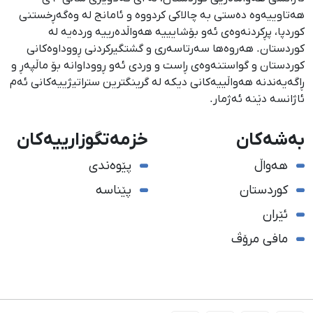
هەتاوییەوە دەستی بە چالاکی کردووە و ئامانج لە وەگەڕخستنی
كوردپا، پڕكردنەوەی ئەو بۆشایییە هەواڵدەرییە وردەیە لە
كوردستان. هەروەها سەرتاسەری و گشتگیركردنی ڕووداوەكانی
كوردستان و گواستنەوەی ڕاست و وردی ئەو ڕووداوانە بۆ ماڵپەڕ و
ڕاگەیەندنە هەواڵییەكانی دیكە لە گرینگترین ستراتیژییەكانی ئەم
ئاژانسە دێنە ئەژمار.
بەشەکان
خزمەتگوزارییەکان
هەواڵ
پێوەندی
کوردستان
پێناسە
ئێران
مافی مرۆڤ