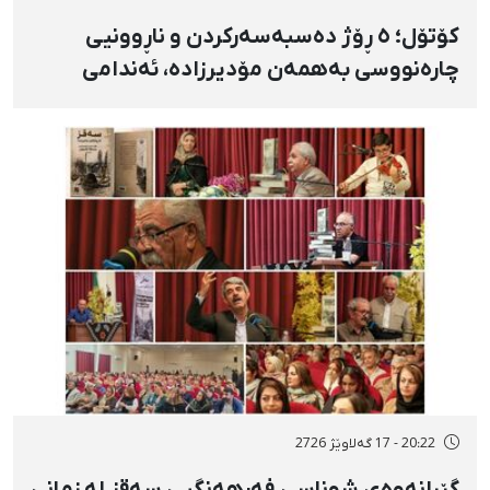
کۆتۆل؛ ٥ ڕۆژ دەسبەسەرکردن و ناڕوونیی
چارەنووسی بەهمەن مۆدیرزادە، ئەندامی
شۆرای شار، بەهۆی بڵاوکردنەوەی ستۆرییەک
لە دژی لەسێدارەدان
20:22 - 17 گەلاوێژ 2726
گێڕانەوەی شوناسی فەرهەنگیی سەقز لە زمانی