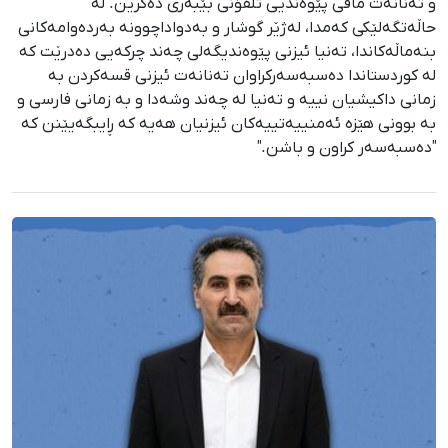
و تەنانەت مافی پێوەندیی تلفۆنی بێبەری دەکرێن. لە
حاڵەتگەلێکی کەمدا، لەژێر گوشار و بەدواداچوونە بەردەوامەکانی
بنەماڵەکاندا، تەنیا ئیزنی پێوەندیگەلی چەند چرکەیی دەدرێت کە
لە کوردستاندا دەسبەسەرکراوان تەنانەت ئیزنی قسەکردن بە
زمانی داکیشیان نییە و تەنیا لە چەند وشەدا و بە زمانی فارسی و
بە بوونی هێزە ئەمنییەتییەکان ئیزنیان هەیە کە ڕایبگەیێنن کە
"دەسبەسەر کراون و باشن."