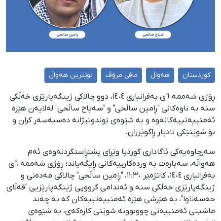
کوردستان
هەواڵ
مافی مرۆڤ
نوێترین هەواڵ
ڕۆژی شەممە ٦ی بەفرانباری ١٤٠٤، دوو چالاکی ژینگەپارێزی خەڵکی
سنە بە ناوەکانی "ڕامین ساڵحی" و "سەباح ساڵحی" لەلایەن هێزە
ئەمنییەتییەکانەوە و بە شێوەی توندوتیژانە دەسبەسەر کران و
بۆ شوێنێکی نادیار ڕاگوێزران.
سەرچاوەیەکی ئاگاداری کوردپا وێڕای پشتڕاستکردنەوەی ئەم
هەواڵە، سەبارەت بە وردەکارییەکانی ڕایگەیاند؛ ڕۆژی شەممە ٦ی
بەفرانباری ١٤٠٤، کاتژمێر ١١:٣٠، "ڕامین ساڵحی" چالاکی مەدەنی و
ژینگەپارێزی خەڵکی سنە و ئەندامی گرووپی ژینگەپارێزیی "قەڵای
حەسەناوا"، بە هێرشی هێزە ئەمنییەتییەکان کە بە چەند
ماشینی ئەمنییەتی چووبوونە شوێنی کارەکەی، بە شێوەی