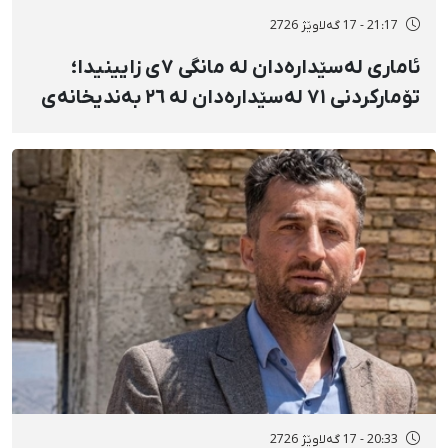
21:17 - 17 گەلاوێژ 2726
ئاماری لەسێدارەدان لە مانگی ٧ی زایینیدا؛
تۆمارکردنی ٧١ لەسێدارەدان لە ٢٦ بەندیخانەی
ئێراندا؛ لەسێدارەدانی ٧ بەندکراوی سیاسی لە
شوێنی نادیار و لەبەر چاوی خەڵکەوە
20:33 - 17 گەلاوێژ 2726