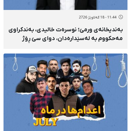
11:44 - 18 گەلاوێژ 2726
بەندیخانەی ورمێ؛ نوسرەت خالیدی، بەندکراوی
مەحکووم بە لەسێدارەدان، دوای سێ ڕۆژ
ئازاری دڵ و گواستنەوەی درەنگوەخت بۆ
نەخۆشخانە گیانی لەدەست دا