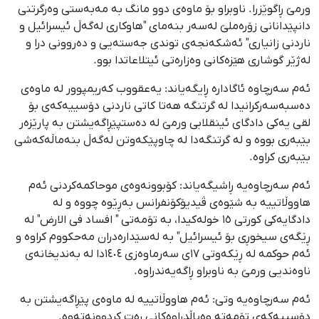
ورمێ ڕاگوێزرا. ناوبراو بۆ ماوەی دوو مانگ بە مەبەستی وەرگرتنی
دانپێدانانی زۆرەملێ لەسەر بنەمای "هاوکاری لەگەڵ ئیسرائیل و
ناردنی زانیاری" ئەشکەنجەی توندی جەستەیی و دەروونی درا و
لەژێر گوشاری هێزەکانی وەزارەتی ئیتلاعاتدا بوو.
ئەم سەرچاوە ئاگادارە ڕایگەیاند: یەعقووب کەریمپوور لە ماوەی
دەسبەسەرکرانیدا لە گرتنگە هەتا کاتی ناردنی دۆسییەکەی بۆ
لقی یەکی دادگای ئینقلابی ورمێ لە دەستپێڕاگەیشتن بە پارێزەر
بێبەری بووە و لە گرتنگەدا لە چاوپێکەوتن لەگەڵ بنەماڵەکەشی
بێبەری کراوە.
ئەم سەرچاوەیە ڕاشیگەیاند: کۆبوونەوەی موحاکمەکردنی ئەم
هاووڵاتییە بە شێوەی ڤیدیۆکۆنفرانس بەڕێوە چووە و لە
دادگایەکی کورتی ١٥ خولەکیدا، بە تۆمەتی " افساد فی ‌الارض" لە
ڕێگەی سیخوڕی بۆ ئیسرائیل" بە لەسێدارەدران مەحکووم کراوە و
ئەم حوکمە لە ڕێکەوتی ١٧ی سەرماوەزی ١٤٠٤دا لە بەندیخانەی
ناوەندیی ورمێ بە ناوبراو ڕاگەیەندراوە.
ئەم سەرچاوەیە وتی: ئەم هاووڵاتییە لە ماوەی پێڕاگەیشتن بە
دۆسییەکەی تۆمەتە وەپاڵدراوەکانی ڕەت کردوونەتەوە.