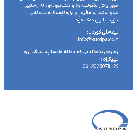
خۆی پاش لێکۆڵینەوە و دڵنیابوونەوە لە ڕاستیی
هەواڵەکە، لە ماڵپەڕ و تۆڕەکۆمەڵایەتییەکانی
خۆیدا بڵاوی دەکاتەوە.
ئیمەیڵی کوردپا:
info@kurdpa.com
ژمارەی پێوەندیی کوردپا لە واتساپ، سیگناڵ و
تێلێگرام:
0012026078129