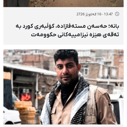
13:47 - 16 گەلاوێژ 2726
بانه؛ حەسەن مستەفازادە، کۆڵبەری کورد بە
تەقەی هێزە نیزامییەکانی حکوومەت
بەسەختی بریندار بوو