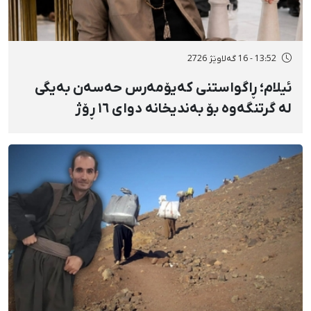
13:52 - 16 گەلاوێژ 2726
ئیلام؛ ڕاگواستنی کەیۆمەرس حەسەن بەیگی
لە گرتنگەوە بۆ بەندیخانە دوای ١٦ ڕۆژ
دەسبەسەرکرانی سەرەڕۆیانە و توندوتیژانە