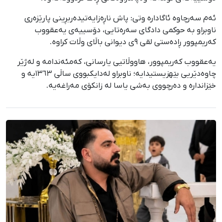
ئەم سەرچاوە ئاگادارە وتی: پاش ناڕەزایەتیدەربڕینی پارێزەری
ناوبراو بە حوکمی دادگای سەرەتایی، دۆسییەی یەعقووب
کەریمپوور ڕادەستی لقی ٩ی دیوانی باڵای وڵات کراوە.
یەعقووب کەریمپوور، هاووڵاتیی یارسانی، کەمئەندامە و لەژێر
چاوەدێریی بێهزیستیدایە؛ ناوبراو لەدایکبووی ساڵی ١٣٦٣یە و
خێزاندارە و دەرچووی بەشی یاسا لە زانکۆی مەراغەیە.