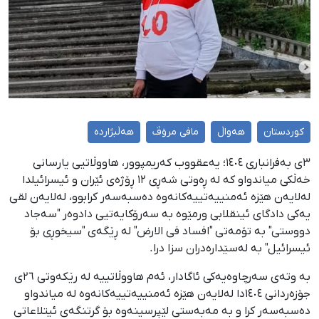
کوردستان
هەواڵ
مافی مرۆڤ
هەڵبژاردە
٣ی بەفرانباری ١٤٠٤؛ یەعقووب کەریمپوور، هاووڵاتیی یارسانی
خەڵکی میاندواو کە لە ڕەوتی شەڕی ١٢ ڕۆژەی ئێران و ئیسرائیلدا
لەلایەن هێزە ئەمنییەتییەکانەوە دەسبەسەر کرابوو، لەلایەن لقی
یەکی دادگای ئینقلابی ورمێوە بە سەرۆکایەتیی دادوەر "سەجاد
دووستی" بە تۆمەتی "افساد فی الارض" لە ڕێگەی "سیخوڕی بۆ
ئیسرائیل" بە لەسێدارەدران سزا درا.
بە وتەی سەرچاوەیەکی ئاگادار، ئەم هاووڵاتییە لە رێکەوتی ٢٦ی
جۆزەردانی ١٤٠٤دا لەلایەن هێزە ئەمنییەتییەکانەوە لە میاندواو
دەسبەسەر کرا و بە مەبەستی لێپرسینەوە بۆ گرتنگەی ئیتلاعاتی