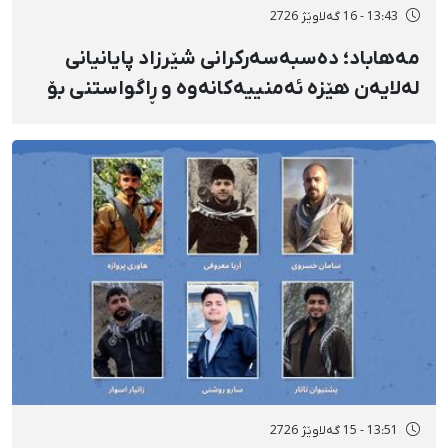
13:43 - 16 گەلاوێژ 2726
مەهاباد؛ دەسبەسەرکرانی شێرزاد پایانیانی
لەلایەن هێزە ئەمنییەکانەوە و ڕاگواستنی بۆ
شوێنێکی ناڕوون
13:51 - 15 گەلاوێژ 2726