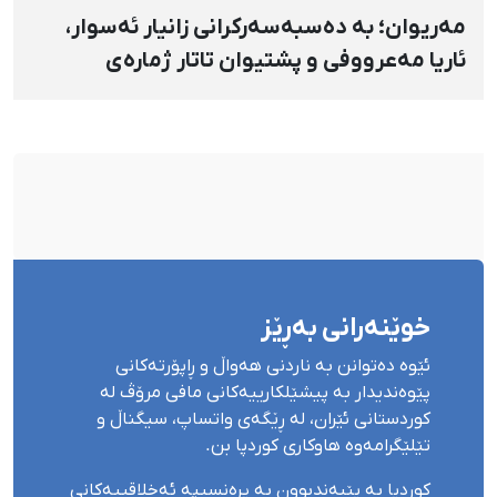
مەریوان؛ بە دەسبەسەرکرانی زانیار ئەسوار،
ئاریا مەعرووفی و پشتیوان تاتار ژمارەی
دەسبەسەرکراوانی سەرەڕۆیانە لە ئاوایی «نێ»
بۆ شەش کەس زیادی کرد
خوێنەرانی بەڕێز
ئێوە دەتوانن بە ناردنی هەواڵ و ڕاپۆرتەکانی
پێوەندیدار بە پیشێلکارییەکانی مافی مرۆڤ لە
کوردستانی ئێران، لە ڕێگەی واتساپ، سیگناڵ و
تێلێگرامەوە هاوکاری کوردپا بن.
کوردپا بە پێبەندبوون بە پرەنسیپە ئەخلاقییەکانی