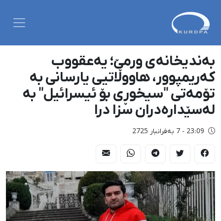
بەندیخانەی ورمێ؛ یەعقووب
کەریمپوور، هاووڵاتیی یارسانی بە
تۆمەتی "سیخوڕی بۆ ئیسرائیل" بە
لەسێدارەدران سزا درا
23:09 - 7 بەفرانبار 2725