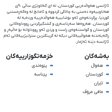
ئاژانسی هەواڵدەریی کوردستان، لە ١ی گەلاوێژی ساڵی ٩٠ی
هەتاوییەوە دەستی بە چالاکی کردووە و ئامانج لە وەگەڕخستنی
كوردپا، پڕكردنەوەی ئەو بۆشایییە هەواڵدەرییە وردەیە لە
كوردستان. هەروەها سەرتاسەری و گشتگیركردنی ڕووداوەكانی
كوردستان و گواستنەوەی ڕاست و وردی ئەو ڕووداوانە بۆ ماڵپەڕ و
ڕاگەیەندنە هەواڵییەكانی دیكە لە گرینگترین ستراتیژییەكانی ئەم
ئاژانسە دێنە ئەژمار.
بەشەکان
خزمەتگوزارییەکان
هەواڵ
پێوەندی
کوردستان
پێناسە
ئێران
مافی مرۆڤ