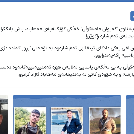
 بەفرانباری ١٤٠٤، هاووڵاتییەک بە ناوی "کەیوان مامەگوڵی" خەڵکی گۆێگتەپەی مەهابا
انەی ئەم شارە ڕاگوێزرا.
یەن لقی یەکی دادگای ئینقلابی ئەم شارەوە بە تۆمەتی "پڕوپاگەندە دژی
٢ی جۆزەردانی ١٤٠٤، کەیوان مامەگوڵی بە بێ بەڵگەی یاسایی لەلایەن هێزە ئەمنییەتییەکان
رمتە و بە شێوەی کاتی لە بەندیخانەی مەهاباد ئازاد کرابوو.