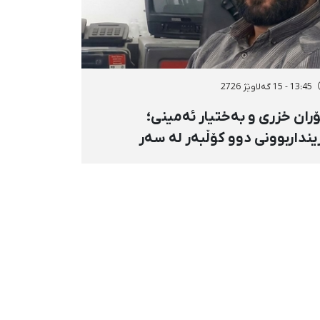
13:45 - 15 گەلاوێژ 2726
ران خزری و بەختیار ئەمینی؛
ینداربوونی دوو کۆڵبەر لە سەر
ووری هەنگەژاڵی بانه بە تەقەی
ستەوخۆی هێزە سەربازییەکان و
قینەوەی مین