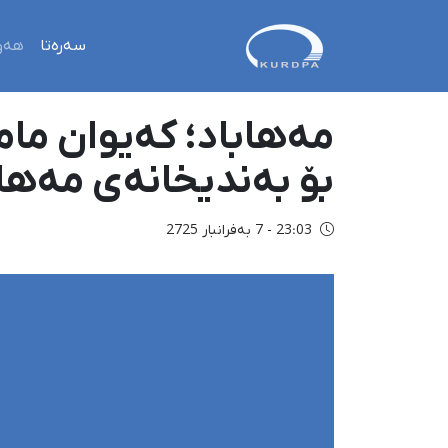
سەرەتا
هەو
مەهاباد؛ کەیوان ما
بۆ بەندیخانەی مەهابا
23:03 - 7 بەفرانبار 2725