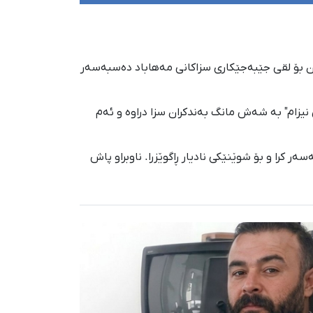
د، پاش بانگکران بۆ لقی جێبەجێکاری سزاکانی مەهاباد دەسبەسەر
 نیزام" بە شەش مانگ بەندکران سزا دراوە و ئەم
ەوە دەسبەسەر کرا و بۆ شوێنێکی نادیار ڕاگوێزرا. ناوبراو پاش