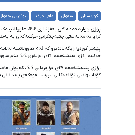
کوردستان
هەواڵ
مافی مرۆڤ
نوێترین هەواڵ
ڕۆژی چوارشەممە ٣ی
کرا و بە مەبەستی جێبەجێکرانی حوکمەکەی بە بەندیخ
پێشتر کوردپا ڕایگەیاندبوو کە ئەم هاووڵاتییە لەلا
حوکمە ڕۆژی سێشەممە ٢٢ی ڕەزبەری ١٤٠٤ بەم هاووڵاتییە ڕاگەیەندرابوو.
ڕۆژی پێنجشەممە ٩
کۆتاییهاتنی قۆناغەکانی لێپرسینەوەکەی بە دانانی با