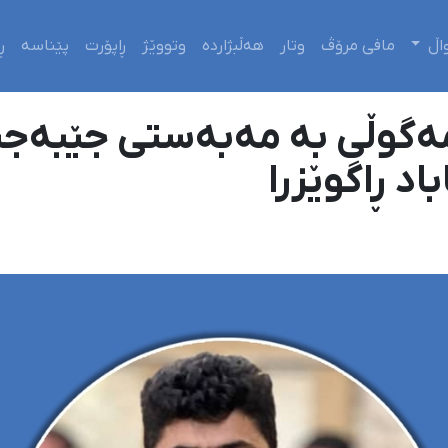
اڵ
مافی مرۆڤ
وتار
هەڵبژاردە
وتووێژ
ڕاپۆرت
پێناسە
ڕ
مەگوڵی بە مەبەستی جێبەج
د ڕاگوێزرا