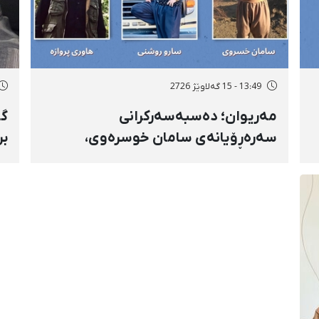
13:49 - 15 گەلاوێژ 2726
مەریوان؛ دەسبەسەرکرانی
گۆ
سەرەڕۆیانەی سامان خوسرەوی،
بر
هاوڕێ پەروازە و سارۆ ڕەوشەنی
سن
لەلایەن هێزە ئەمنییەکان و
ڕا
گواستنەوەیان بۆ شوێنێکی نادیار
تە