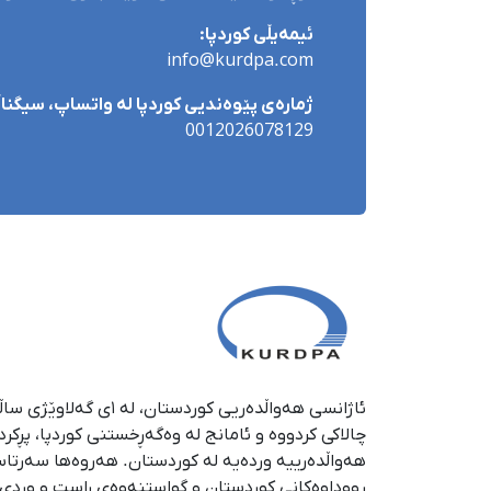
ئیمەیڵی کوردپا:
info@kurdpa.com
ژمارەی پێوەندیی کوردپا لە واتساپ، سیگناڵ 
0012026078129
چالاکی کردووە و ئامانج لە وەگەڕخستنی كوردپا، پڕكر
هەواڵدەرییە وردەیە لە كوردستان. هەروەها سەرتا
ڕووداوەكانی كوردستان و گواستنەوەی ڕاست و وردی ئە