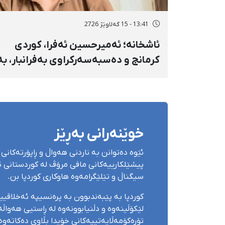
13:41 - 15 گەلاوێژ 2726
ئاشخانە؛ ئەمیرحسین ئەفرا، کوردی
کرمانج و دەسبەسەرکراوی بەفرانبار، بە
بەندکران، قامچی و پێبژاردنی نەختی
سزا درا
خوێنەرانی بەڕێز
ئێوە دەتوانن بە ناردنی هەواڵ و ڕاپۆرتەکانی 
پیشێلکارییەکانی مافی مرۆڤ لە کوردستانی ئێ
سیگناڵ و تێلێگرامەوە هاوکاری کوردپا بن.
کوردپا بە پێبەندبوون بە پرەنسیپە ئەخلاقی
لێکۆڵینەوە و دڵنیابوونەوە لە ڕاستیی هەواڵەک
تۆڕەکۆمەڵایەتییەکانی خۆیدا بڵاوی دەکاتەوە