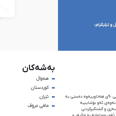
و تێلێگرام:
بەشەکان
هەواڵ
کوردستان
ئێران
ئاژانسی هەواڵدەریی کوردستان، لە ١ی گەلاوێژی ساڵی ٩٠ی هەتاوییەوە دەستی بە
دنەوەی ئەو بۆشایییە
مافی مرۆڤ
سەری و گشتگیركردنی
و ڕووداوانە بۆ ماڵپەڕ و