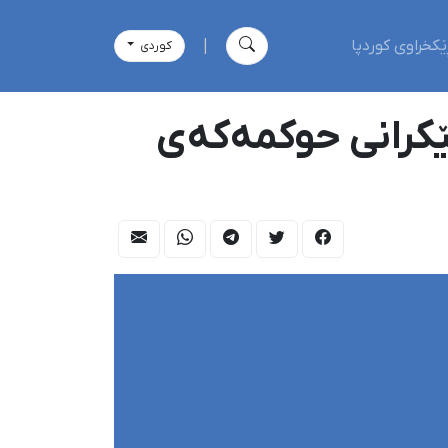
ێکخراوی کوردپا
|
كوردی
ێکرانی حوکمەکەی