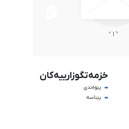
خزمەتگوزارییەکان
پێوەندی
پێناسە