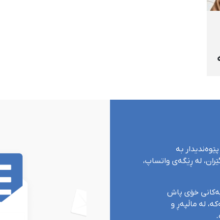
پێوەندیدار بە
ران، لە ڕێگەی واتساپ،
یەکانی خۆی پاش
ە، لە ماڵپەڕ و
.