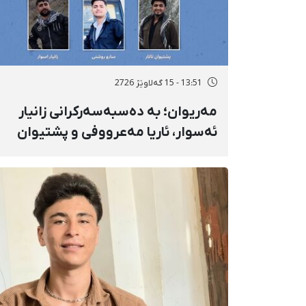
13:51 - 15 گەلاوێژ 2726
مەریوان؛ بە دەسبەسەرکرانی زانیار
ئەسوار، ئاریا مەعرووفی و پشتیوان
تاتار ژمارەی دەسبەسەرکراوانی
سەرەڕۆیانە لە ئاوایی «نێ» بۆ شەش
کەس زیادی کرد