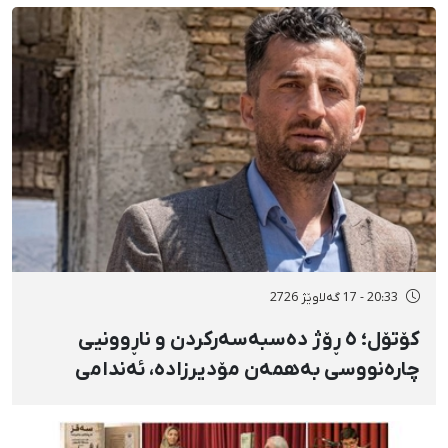
شوێنی نادیار و لەبەر چاوی خەڵکەوە
20:33 - 17 گەلاوێژ 2726
کۆتۆل؛ ٥ ڕۆژ دەسبەسەرکردن و ناڕوونیی
چارەنووسی بەهمەن مۆدیرزادە، ئەندامی
شۆرای شار، بەهۆی بڵاوکردنەوەی ستۆرییەک
لە دژی لەسێدارەدان