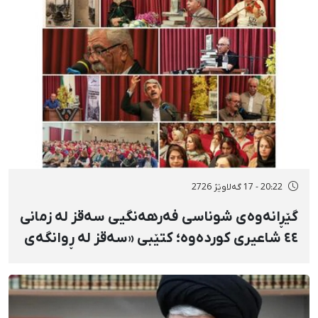
20:22 - 17 گەلاوێژ 2726
گێڕانەوەی شوناسی فەرهەنگیی سەقز لە زمانی
٤٤ شاعیری کوردەوە؛ کتێبی «سەقز لە ڕوانگەی
شاعیراندا» پەردەی لەسەر لادرا