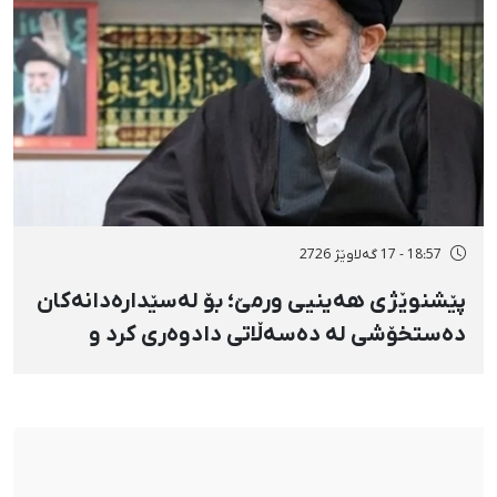
18:57 - 17 گەلاوێژ 2726
پێشنوێژی هەینیی ورمێ؛ بۆ لەسێدارەدانەکان
دەستخۆشی لە دەسەڵاتی دادوەری کرد و
دژابەرانی «نا بۆ لەسێدارەدان»ی بە «نەزانکاری
مۆدێڕن» وەسف کرد