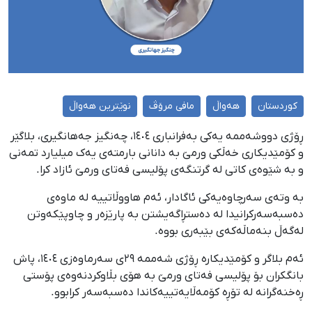
کوردستان
هەواڵ
مافی مرۆڤ
نوێترین هەواڵ
ڕۆژی دووشەممە یەکی بەفرانباری ١٤٠٤، چەنگیز جەهانگیری، بلاگێر
و کۆمێدیکاری خەڵکی ورمێ بە دانانی بارمتەی یەک میلیارد تمەنی
و بە شێوەی کاتی لە گرتنگەی پۆلیسی فەتای ورمێ ئازاد کرا.
بە وتەی سەرچاوەیەکی ئاگادار، ئەم هاووڵاتییە لە ماوەی
دەسبەسەرکرانیدا لە دەستڕاگەیشتن بە پارێزەر و چاوپێکەوتن
لەگەڵ بنەماڵەکەی بێبەری بووە.
ئەم بلاگر و کۆمێدیکارە ڕۆژی شەممە ٢٩ی سەرماوەزی ١٤٠٤، پاش
بانگکران بۆ پۆلیسی فەتای ورمێ بە هۆی بڵاوکردنەوەی پۆستی
ڕەخنەگرانە لە تۆڕە کۆمەڵایەتییەکاندا دەسبەسەر کرابوو.