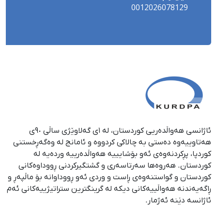
0012026078129
ئاژانسی هەواڵدەریی کوردستان، لە ١ی گەلاوێژی ساڵی ٩٠ی
هەتاوییەوە دەستی بە چالاکی کردووە و ئامانج لە وەگەڕخستنی
كوردپا، پڕكردنەوەی ئەو بۆشایییە هەواڵدەرییە وردەیە لە
كوردستان. هەروەها سەرتاسەری و گشتگیركردنی ڕووداوەكانی
كوردستان و گواستنەوەی ڕاست و وردی ئەو ڕووداوانە بۆ ماڵپەڕ و
ڕاگەیەندنە هەواڵییەكانی دیكە لە گرینگترین ستراتیژییەكانی ئەم
ئاژانسە دێنە ئەژمار.