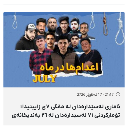
21:17 - 17 گەلاوێژ 2726
ئاماری لەسێدارەدان لە مانگی ٧ی زایینیدا؛
تۆمارکردنی ٧١ لەسێدارەدان لە ٢٦ بەندیخانەی
ئێراندا؛ لەسێدارەدانی ٧ بەندکراوی سیاسی لە