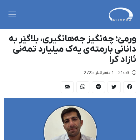
ورمێ؛ چەنگیز جەهانگیری، بلاگێر بە
دانانی بارمتەی یەک میلیارد تمەنی
ئازاد کرا
21:53 - 1 بەفرانبار 2725