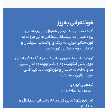
خوێنەرانی بەڕێز
ئێوە دەتوانن بە ناردنی هەواڵ و ڕاپۆرتەکانی
پێوەندیدار بە پیشێلکارییەکانی مافی مرۆڤ لە
کوردستانی ئێران، لە ڕێگەی واتساپ، سیگناڵ و
تێلێگرامەوە هاوکاری کوردپا بن.
کوردپا بە پێبەندبوون بە پرەنسیپە ئەخلاقییەکانی
خۆی پاش لێکۆڵینەوە و دڵنیابوونەوە لە ڕاستیی
هەواڵەکە، لە ماڵپەڕ و تۆڕەکۆمەڵایەتییەکانی
خۆیدا بڵاوی دەکاتەوە.
ئیمەیڵی کوردپا:
info@kurdpa.com
ژمارەی پێوەندیی کوردپا لە واتساپ، سیگناڵ و
تێلێگرام: