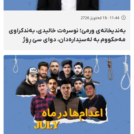
11:44 - 18 گەلاوێژ 2726
بەندیخانەی ورمێ؛ نوسرەت خالیدی، بەندکراوی
مەحکووم بە لەسێدارەدان، دوای سێ ڕۆژ
ئازاری دڵ و گواستنەوەی درەنگوەخت بۆ
نەخۆشخانە گیانی لەدەست دا