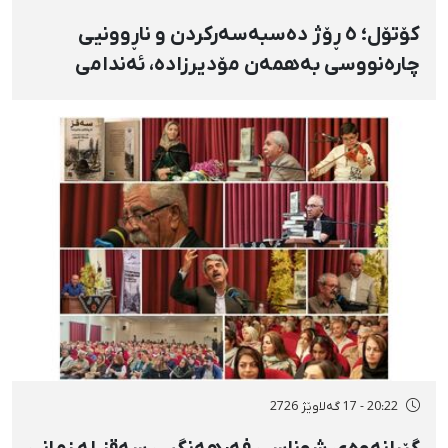
کۆتۆل؛ ٥ ڕۆژ دەسبەسەرکردن و ناڕوونیی
چارەنووسی بەهمەن مۆدیرزادە، ئەندامی
شۆرای شار، بەهۆی بڵاوکردنەوەی ستۆرییەک
لە دژی لەسێدارەدان
20:22 - 17 گەلاوێژ 2726