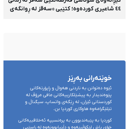
گێڕانەوەی شوناسی فەرهەنگیی سەقز لە زمانی
٤٤ شاعیری کوردەوە؛ کتێبی «سەقز لە ڕوانگەی
شاعیراندا» پەردەی لەسەر لادرا
خوێنەرانی بەڕێز
ئێوە دەتوانن بە ناردنی هەواڵ و ڕاپۆرتەکانی
پێوەندیدار بە پیشێلکارییەکانی مافی مرۆڤ لە
کوردستانی ئێران، لە ڕێگەی واتساپ، سیگناڵ و
تێلێگرامەوە هاوکاری کوردپا بن.
کوردپا بە پێبەندبوون بە پرەنسیپە ئەخلاقییەکانی
خۆی پاش لێکۆڵینەوە و دڵنیابوونەوە لە ڕاستیی