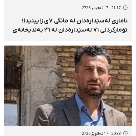
21:17 - 17 گەلاوێژ 2726
ئاماری لەسێدارەدان لە مانگی ٧ی زایینیدا؛
تۆمارکردنی ٧١ لەسێدارەدان لە ٢٦ بەندیخانەی
ئێراندا؛ لەسێدارەدانی ٧ بەندکراوی سیاسی لە
شوێنی نادیار و لەبەر چاوی خەڵکەوە
20:33 - 17 گەلاوێژ 2726