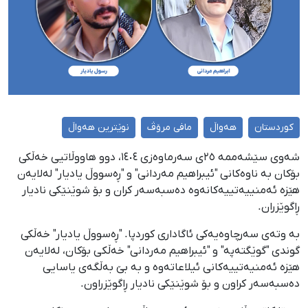
کوردستان
هەواڵ
مافی مرۆڤ
نوێترین هەواڵ
شەوی سێشەممە ٢٥ی سەرماوەزی ١٤٠٤، دوو هاووڵاتیی خەڵکی
بۆکان بە ناوەکانی "ئیبراهیم مەردانی" و "ڕەسووڵ یادیار" لەلایەن
هێزە ئەمنییەتییەکانەوە دەسبەسەر کران و بۆ شوێنێکی نادیار
ڕاگوێزران.
بە وتەی سەرچاوەیەکی ئاگاداری کوردپا. "ڕەسووڵ یادیار" خەڵکی
گوندی "گوێگتەپە" و "ئیبراهیم مەردانی" خەڵكی بۆکان، لەلایەن
هێزە ئەمنیەتییەکانی ئیلاعاتەوە و بە بێ بەڵگەی یاسایی
دەسبەسەر کراون و بۆ شوێنێکی نادیار ڕاگوێزراون.