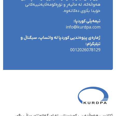
هەواڵەکە، لە ماڵپەڕ و تۆڕەکۆمەڵایەتییەکانی
خۆیدا بڵاوی دەکاتەوە.
ئیمەیڵی کوردپا:
info@kurdpa.com
ژمارەی پێوەندیی کوردپا لە واتساپ، سیگناڵ و
تێلێگرام:
0012026078129
ئاژانسی هەواڵدەریی کوردستان، لە ١ی گەلاوێژی ساڵی ٩٠ی