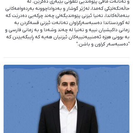
و تەنانەت مافی پێوەندیی تلفۆنی بێبەری دەکرێن. لە
حاڵەتگەلێکی کەمدا، لەژێر گوشار و بەدواداچوونە بەردەوامەکانی
بنەماڵەکاندا، تەنیا ئیزنی پێوەندیگەلی چەند چرکەیی دەدرێت کە
لە کوردستاندا دەسبەسەرکراوان تەنانەت ئیزنی قسەکردن بە
زمانی داکیشیان نییە و تەنیا لە چەند وشەدا و بە زمانی فارسی و
بە بوونی هێزە ئەمنییەتییەکان ئیزنیان هەیە کە ڕایبگەیێنن کە
"دەسبەسەر کراون و باشن."