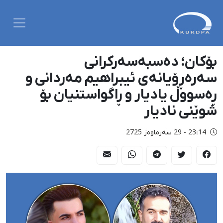
بۆکان؛ دەسبەسەرکرانی
سەرەڕۆیانەی ئیبراهیم مەردانی و
ڕەسووڵ یادیار و ڕاگواستنیان بۆ
شوێنی نادیار
23:14 - 29 سەرماوەز 2725