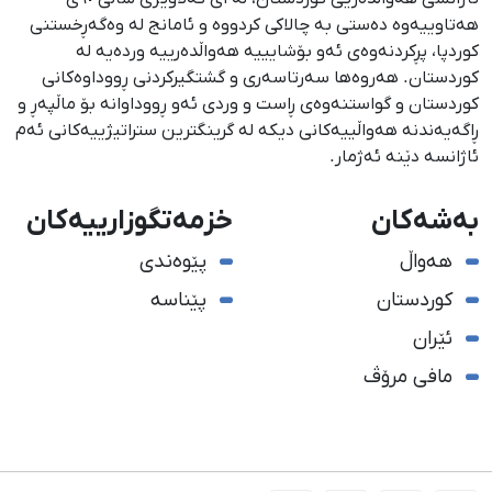
هەتاوییەوە دەستی بە چالاکی کردووە و ئامانج لە وەگەڕخستنی
كوردپا، پڕكردنەوەی ئەو بۆشایییە هەواڵدەرییە وردەیە لە
كوردستان. هەروەها سەرتاسەری و گشتگیركردنی ڕووداوەكانی
كوردستان و گواستنەوەی ڕاست و وردی ئەو ڕووداوانە بۆ ماڵپەڕ و
ڕاگەیەندنە هەواڵییەكانی دیكە لە گرینگترین ستراتیژییەكانی ئەم
ئاژانسە دێنە ئەژمار.
بەشەکان
خزمەتگوزارییەکان
هەواڵ
پێوەندی
کوردستان
پێناسە
ئێران
مافی مرۆڤ