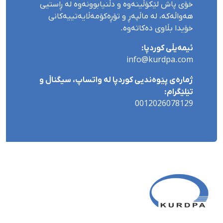
خۆی پاش لێکۆڵینەوە و دڵنیابوونەوە لە ڕاستیی
هەواڵەکە، لە ماڵپەڕ و تۆڕەکۆمەڵایەتییەکانی
خۆیدا بڵاوی دەکاتەوە.
ئیمەیڵی کوردپا:
info@kurdpa.com
ژمارەی پێوەندیی کوردپا لە واتساپ، سیگناڵ و
تێلێگرام:
0012026078129