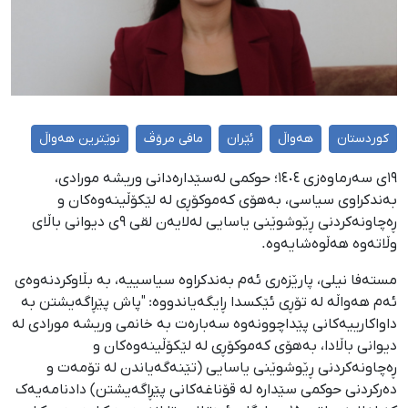
کوردستان
هەواڵ
ئێران
مافی مرۆڤ
نوێترین هەواڵ
١٩ی سەرماوەزی ١٤٠٤؛ حوکمی لەسێدارەدانی وریشه مورادی،
بەندکراوی سیاسی، بەهۆی کەموکۆڕی لە لێکۆڵینەوەکان و
ڕەچاونەکردنی ڕێوشوێنی یاسایی لەلایەن لقی ٩ی دیوانی باڵای
وڵاتەوە هەڵوەشایەوە.
مستەفا نیلی، پارێزەری ئەم بەندکراوە سیاسییە، بە بڵاوکردنەوەی
ئەم هەواڵە لە تۆڕی ئێکسدا ڕایگەیاندووە: "پاش پێڕاگەیشتن بە
داواکارییەکانی پێداچوونەوە سەبارەت بە خانمی وریشە مورادی لە
دیوانی باڵادا، بەهۆی کەموکۆڕی لە لێکۆڵینەوەکان و
ڕەچاونەکردنی ڕێوشوێنی یاسایی (تێنەگەیاندن لە تۆمەت و
دەرکردنی حوکمی سێدارە لە قۆناغەکانی پێڕاگەیشتن) دادنامەیەک