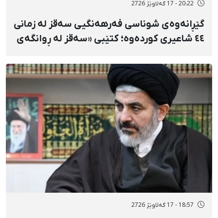
20:22 - 17 گەلاوێژ 2726
گێڕانەوەی شوناسی فەرهەنگیی سەقز لە زمانی
٤٤ شاعیری کوردەوە؛ کتێبی «سەقز لە ڕوانگەی
شاعیراندا» پەردەی لەسەر لادرا
18:57 - 17 گەلاوێژ 2726