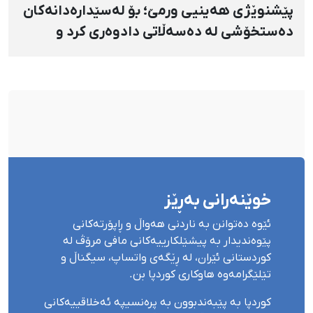
پێشنوێژی هەینیی ورمێ؛ بۆ لەسێدارەدانەکان
دەستخۆشی لە دەسەڵاتی دادوەری کرد و
دژابەرانی «نا بۆ لەسێدارەدان»ی بە «نەزانکاری
مۆدێڕن» وەسف کرد
خوێنەرانی بەڕێز
ئێوە دەتوانن بە ناردنی هەواڵ و ڕاپۆرتەکانی
پێوەندیدار بە پیشێلکارییەکانی مافی مرۆڤ لە
کوردستانی ئێران، لە ڕێگەی واتساپ، سیگناڵ و
تێلێگرامەوە هاوکاری کوردپا بن.
کوردپا بە پێبەندبوون بە پرەنسیپە ئەخلاقییەکانی