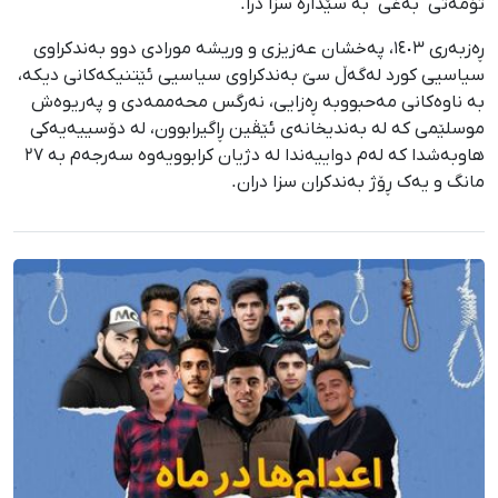
تۆمەتی "بەغی" بە سێدارە سزا درا.
ڕەزبەری ١٤٠٣، پەخشان عەزیزی و وریشە مورادی دوو بەندکراوی
سیاسیی کورد لەگەڵ سێ بەندکراوی سیاسیی ئێتنیکەکانی دیکە،
بە ناوەکانی مەحبووبە ڕەزایی، نەرگس محەممەدی و پەریوەش
موسلێمی کە لە بەندیخانەی ئێڤین ڕاگیرابوون، لە دۆسییەیەکی
هاوبەشدا کە لەم دواییەندا لە دژیان کرابوویەوە سەرجەم بە ٢٧
مانگ و یەک ڕۆژ بەندکران سزا دران.