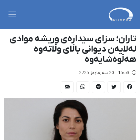
تاران؛ سزای سێدارەی وریشە موادی
لەلایەن دیوانی باڵای وڵاتەوە
هەڵوەشایەوە
15:53 - 20 سەرماوەز 2725