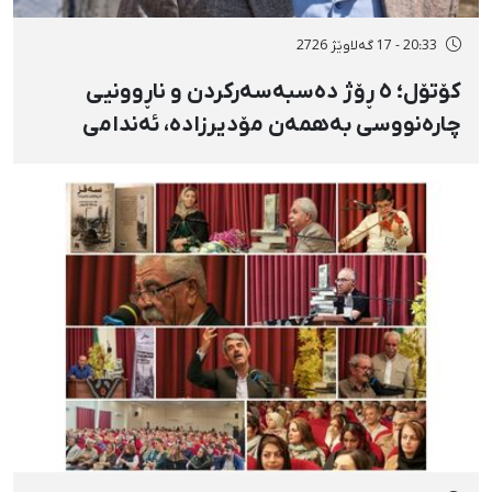
20:33 - 17 گەلاوێژ 2726
کۆتۆل؛ ٥ ڕۆژ دەسبەسەرکردن و ناڕوونیی
چارەنووسی بەهمەن مۆدیرزادە، ئەندامی
شۆرای شار، بەهۆی بڵاوکردنەوەی ستۆرییەک
لە دژی لەسێدارەدان