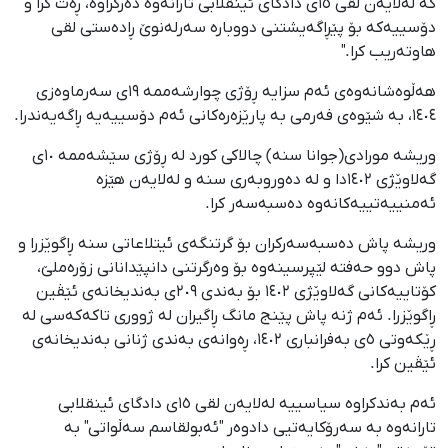
کە لەلایەن لقی ١٥ی دادگای ئینقلابی تارانەوە دەرکراوە، ڕەت کرا و
دۆسییەکە بۆ پێڕاگەیشتنی دووبارە سەرلەنوێ ڕادەستی لقی
هاوتەریب کرا."
هەڵوەشانەوەی ئەم سزایە ڕۆژی چوارشەممە ١٩ی سەرماوەزی
١٤٠٤، بە شێوەی فەرمی بە پارێزەرەکانی ئەم دۆسییەیە ڕاگەیەندرا.
وریشە مورادی(جوانا سنە) چالاکی کورد لە ڕۆژی سێشەممە ١٠ی
گەلاوێژی ١٤٠٢دا و لە دەوروبەری سنە و لەلایەن هێزە
ئەمنییەتییەکانەوە دەسبەسەر کرا.
وریشە پاش دەسبەسەرکران بۆ گرتنگەی ئیتلاعاتی سنە ڕاگوێزرا و
پاش دوو حەفتە لێپرسینەوە بۆ وەرگرتنی دانپێدانانی زۆرەملێ،
کۆتاییەکانی گەلاوێژی ١٤٠٢ بۆ بەندی ٢٠٩ی بەندیخانەی ئێڤین
ڕاگوێزرا. ئەم ژنە پاش پێنج مانگ ڕاگیران لە ژووری تاکەکەسی لە
ڕێکەوتی ٥ی بەفرانباری ١٤٠٢، ڕەوانەی بەندی ژنانی بەندیخانەی
ئێڤین کرا.
ئەم بەندکراوە سیاسییە لەلایەن لقی ١٥ی دادگای ئینقلابی
تارانەوە بە سەرۆکایەتیی دادوەر "ئەبولقاسم سەڵواتی" بە