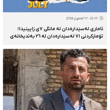
21:17 - 17 گەلاوێژ 2726
ئاماری لەسێدارەدان لە مانگی ٧ی زایینیدا؛
تۆمارکردنی ٧١ لەسێدارەدان لە ٢٦ بەندیخانەی
ئێراندا؛ لەسێدارەدانی ٧ بەندکراوی سیاسی لە
شوێنی نادیار و لەبەر چاوی خەڵکەوە