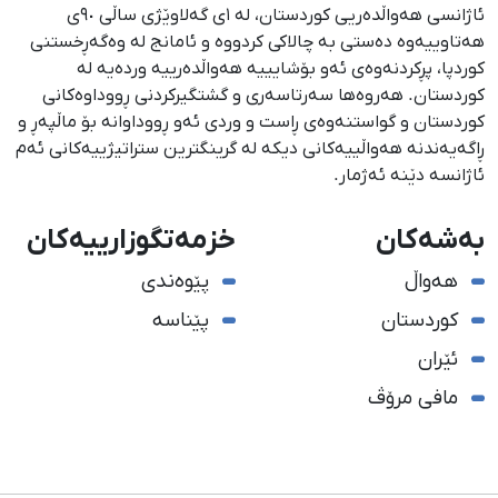
ئاژانسی هەواڵدەریی کوردستان، لە ١ی گەلاوێژی ساڵی ٩٠ی
هەتاوییەوە دەستی بە چالاکی کردووە و ئامانج لە وەگەڕخستنی
كوردپا، پڕكردنەوەی ئەو بۆشایییە هەواڵدەرییە وردەیە لە
كوردستان. هەروەها سەرتاسەری و گشتگیركردنی ڕووداوەكانی
كوردستان و گواستنەوەی ڕاست و وردی ئەو ڕووداوانە بۆ ماڵپەڕ و
ڕاگەیەندنە هەواڵییەكانی دیكە لە گرینگترین ستراتیژییەكانی ئەم
ئاژانسە دێنە ئەژمار.
بەشەکان
خزمەتگوزارییەکان
هەواڵ
پێوەندی
کوردستان
پێناسە
ئێران
مافی مرۆڤ