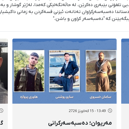
 تلفۆنی بێبەری دەکرێن. لە حاڵەتگەلێکی کەمدا، لەژێر گوشار و بەدو
ستاندا دەسبەسەرکراوان تەنانەت ئیزنی قسەکردن بە زمانی داکیشیان 
یبگەیێنن کە "دەسبەسەر کراون و باشن."
13:49 - 15 گەلاوێژ 2726
مەریوان؛ دەسبەسەرکرانی
گۆ