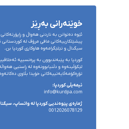
خوێنەرانی بەڕێز
ئێوە دەتوانن بە ناردنی هەواڵ و ڕاپۆرتەکانی 
پیشێلکارییەکانی مافی مرۆڤ لە کوردستانی ئێ
سیگناڵ و تێلێگرامەوە هاوکاری کوردپا بن.
کوردپا بە پێبەندبوون بە پرەنسیپە ئەخلاقی
لێکۆڵینەوە و دڵنیابوونەوە لە ڕاستیی هەواڵەک
تۆڕەکۆمەڵایەتییەکانی خۆیدا بڵاوی دەکاتەوە
ئیمەیڵی کوردپا:
info@kurdpa.com
ژمارەی پێوەندیی کوردپا لە واتساپ، سیگناڵ 
0012026078129