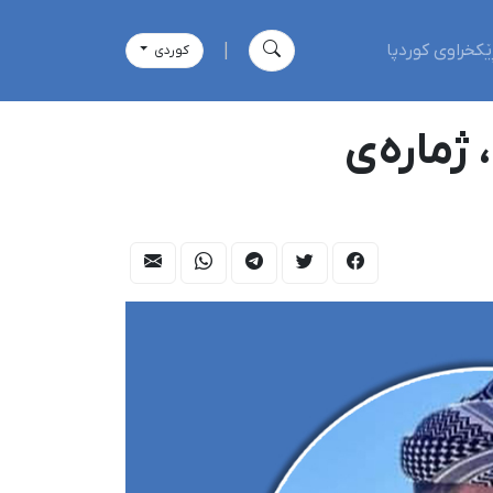
ێکخراوی کوردپا
|
كوردی
 ژمارەی