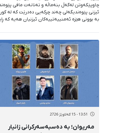
چاوپێکەوتن لەگەڵ بنەماڵە و تەنانەت مافی پێوەندیی
ئیزنی پێوەندیگەلی چەند چرکەیی دەدرێت کە لە کورد
بە بوونی هێزە ئەمنییەتییەکان ئیزنیان هەیە کە ڕا
13:51 - 15 گەلاوێژ 2726
مەریوان؛ بە دەسبەسەرکرانی زانیار