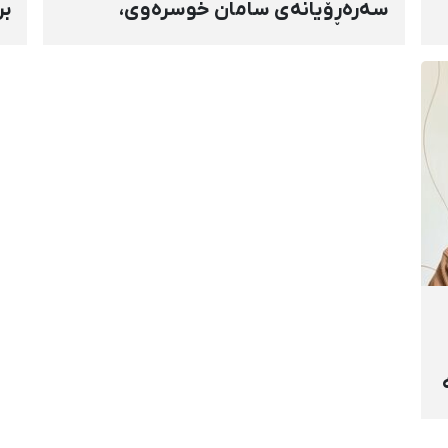
سەرەڕۆیانەی سامان خوسرەوی،
بر
هاوڕێ پەروازە و سارۆ ڕەوشەنی
سن
لەلایەن هێزە ئەمنییەکان و
ڕا
گواستنەوەیان بۆ شوێنێکی نادیار
تە