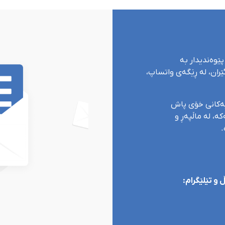
پێوەندیدار بە
ران، لە ڕێگەی واتساپ،
یەکانی خۆی پاش
ە، لە ماڵپەڕ و
.
و تێلێگرام: