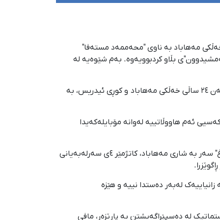
دیکەی خەڵکی مەهاباد بە ناوی "محەممەد مستەفا"
جەمشیدوون"ی بڵاو کردبوویەوە. بەم شێوەیە لە
بە وتەی سەرچاوەیەکی ئاگاداری کوردپا؛ نیوەشەوی یەکشەممە ١٦ی سەرماوەزی ١٤٠٤، "محەممەد مستەفا" هاووڵاتیی تەمەن ٢٤ ساڵی خەڵکی مەهاباد و کوڕی ئیدریس، بە
سیی ئەم هاووڵاتییە لەوانە مۆبایلەکەیدا
پێشتر کوردپا بڵاوی کردبوویەوە؛ ڕۆژی شەممە ١٥ی سەرماوەزی ١٤٠٤، "ئارام جەمشیدوون" هاووڵاتیی خەڵکی گوندی "قەرەداغ" سەر بە شاری مەهاباد، کاتژمێر ٤ی سەرلەبەیانی
گوێزرا.
زانیاییەک لەبەر دەستدا نییە و هێزە
تماتیک لە دەسپێڕاگەیشتن بە پارێزەر، مافی