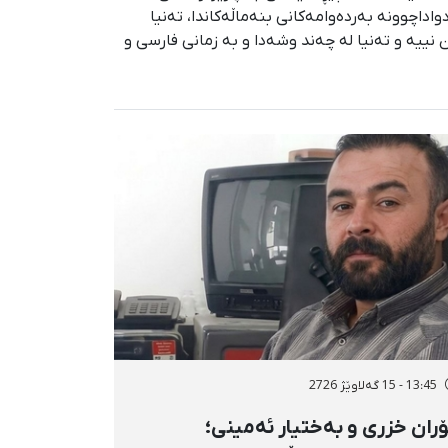
اداچوونە بەردەوامەکانی بنەماڵەکاندا، تەنیا
نییە و تەنیا لە چەند وشەدا و بە زمانی فارسی و
13:45 - 15 گەلاوێژ 2726
ران خزری و بەختیار ئەمینی؛