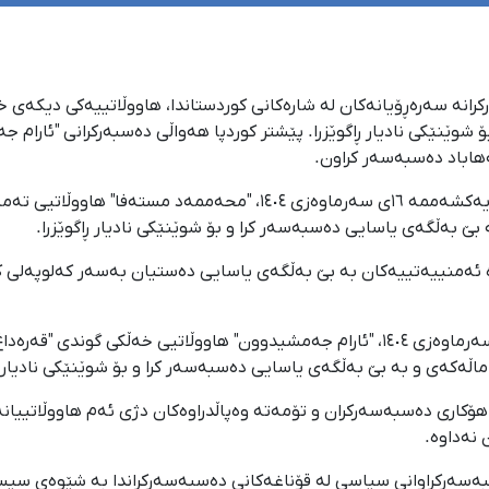
پۆلی دەسبەسەرکرانە سەرەڕۆیانەکان لە شارەکانی کوردستاندا، هاووڵاتییەکی 
 شوێنێکی نادیار ڕاگوێزرا. پێشتر کوردپا هەواڵی دەسبەرکرانی "ئارام 
ەهاباد دەسبەسەر کراون.
ێ بەڵگەی یاسایی دەسبەسەر کرا و بۆ شوێنێکی نادیار ڕاگوێزرا.
 ئەمنییەتییەکان بە بێ بەڵگەی یاسایی دەستیان بەسەر کەلوپەلی کە
ڵەکەی و بە بێ بەڵگەی یاسایی دەسبەسەر کرا و بۆ شوێنێکی نادیار ڕا
ۆکاری دەسبەسەرکران و تۆمەتە وەپاڵدراوەکان دژی ئەم هاووڵاتییانە 
 نەداوە.
سبەسەرکراوانی سیاسی لە قۆناغەکانی دەسبەسەرکراندا بە شێوەی سیس