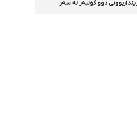
ینداربوونی دوو کۆڵبەر لە سەر
ووری هەنگەژاڵی بانه بە تەقەی
ستەوخۆی هێزە سەربازییەکان و
قینەوەی مین