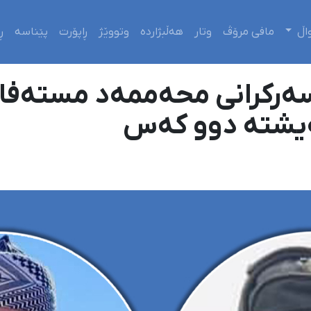
اڵ
مافی مرۆڤ
وتار
هەڵبژاردە
وتووێژ
ڕاپۆرت
پێناسە
ڕ
ەرکرانی محەممەد مستەفا،
یشتە دوو کەس