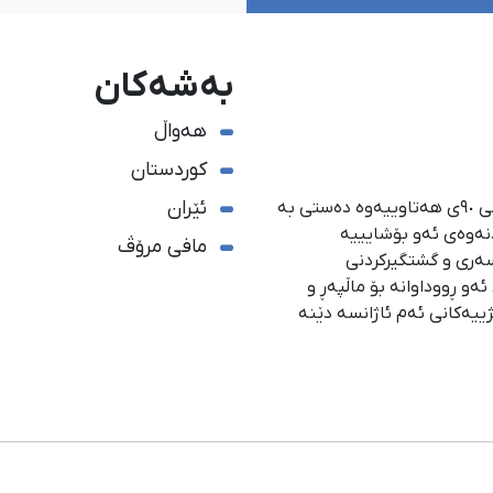
بەشەکان
هەواڵ
کوردستان
ئێران
ئاژانسی هەواڵدەریی کوردستان، لە ١ی گەلاوێژی ساڵی ٩٠ی هەتاوییەوە دەستی بە
دنەوەی ئەو بۆشایییە
مافی مرۆڤ
سەری و گشتگیركردنی
و ڕووداوانە بۆ ماڵپەڕ و
ژییەكانی ئەم ئاژانسە دێنە