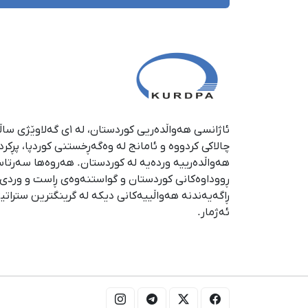
چالاکی کردووە و ئامانج لە وەگەڕخستنی كوردپا، پڕكر
هەواڵدەرییە وردەیە لە كوردستان. هەروەها سەرتا
ڕووداوەكانی كوردستان و گواستنەوەی ڕاست و وردی ئە
ڕاگەیەندنە هەواڵییەكانی دیكە لە گرینگترین ستراتی
ئەژمار.