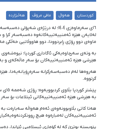
کوردستان
هەواڵ
مافی مرۆڤ
هەڵبژاردە
١٦ی سەرماوەزی ١٤٠٤؛ لە درێژەی شە
لەلایەن هێزە ئەمنییەتییەکانەوە دەسبەسەر کرا و بۆ
ماوەی دوو ڕۆژی ڕابردوودا، دوو هاووڵاتیی خەڵکی م
هێرشی هێزە ئەمنییەتییەکان بۆ سەر ماڵەکەی و بە ب
هەروەها لەم دەسبەسەرکرانە سەرەڕۆیانەیەدا، هێزە
گرتووە.
بە هێرشی هێزە ئەمنییەتییەکانی ئیتلاعات بۆ سەر ما
هەتا کاتی بڵاوبوونەوەی ئەەم هەواڵە سەبارەت بە ه
ئەمنییەتییەکان لەمبارەوە هیچ ڕوونکردنەوەیەکیان
پێویستە بوترێ کە لە کۆماری ئیسلامیی ئێراندا، دە