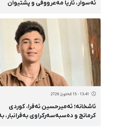
ئەسوار، ئاریا مەعرووفی و پشتیوان
تاتار ژمارەی دەسبەسەرکراوانی
سەرەڕۆیانە لە ئاوایی «نێ» بۆ شەش
کەس زیادی کرد
13:41 - 15 گەلاوێژ 2726
ئاشخانە؛ ئەمیرحسین ئەفرا، کوردی
کرمانج و دەسبەسەرکراوی بەفرانبار، بە
بەندکران، قامچی و پێبژاردنی نەختی
سزا درا