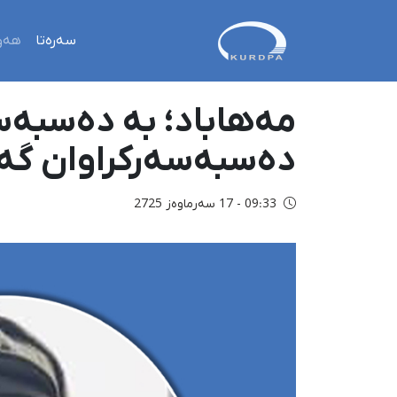
سەرەتا
هەو
مەهاباد؛ بە دەسبەس
دەسبەسەرکراوان گە
09:33 - 17 سەرماوەز 2725