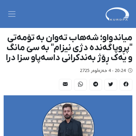
میاندواو؛ شەهاب تەوان بە تۆمەتی
"پڕوپاگەندە دژی نیزام" بە سێ مانگ
و یەک ڕۆژ بەندکرانی داسەپاو سزا درا
20:24 - 4 خەزەڵوەر 2725