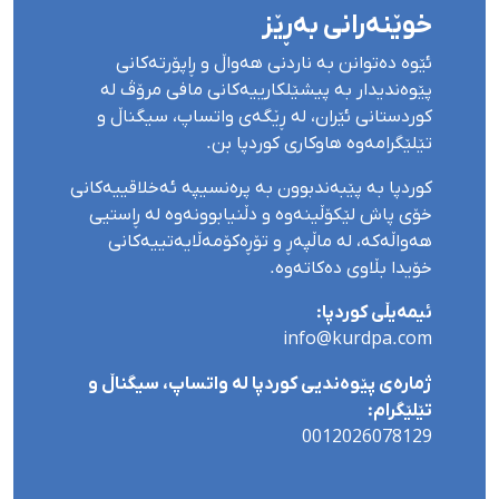
خوێنەرانی بەڕێز
ئێوە دەتوانن بە ناردنی هەواڵ و ڕاپۆرتەکانی
پێوەندیدار بە پیشێلکارییەکانی مافی مرۆڤ لە
کوردستانی ئێران، لە ڕێگەی واتساپ، سیگناڵ و
تێلێگرامەوە هاوکاری کوردپا بن.
کوردپا بە پێبەندبوون بە پرەنسیپە ئەخلاقییەکانی
خۆی پاش لێکۆڵینەوە و دڵنیابوونەوە لە ڕاستیی
هەواڵەکە، لە ماڵپەڕ و تۆڕەکۆمەڵایەتییەکانی
خۆیدا بڵاوی دەکاتەوە.
ئیمەیڵی کوردپا:
info@kurdpa.com
ژمارەی پێوەندیی کوردپا لە واتساپ، سیگناڵ و
تێلێگرام:
0012026078129