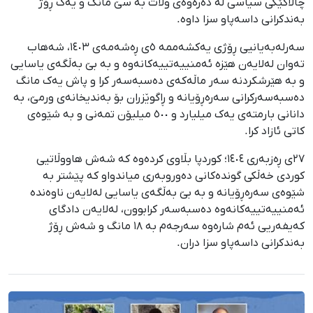
چالاکێکی سیاسی لە دەرەوەی وڵات بە سێ مانگ و یەک ڕۆژ
بەندکرانی داسەپاو سزا داوە.
سەرلەبەیانیی ڕۆژی یەکشەممە ٥ی ڕەشەمەی ١٤٠٣، شەهاب
تەوان لەلایەن هێزە ئەمنییەتییەکانەوە و بە بێ بەڵگەی یاسایی
و بە هێرشکردنە سەر ماڵەکەی دەسبەسەر کرا و پاش یەک مانگ
دەسبەسەرکرانی سەرەڕۆیانە و ڕاگوێزران بۆ بەندیخانەی ورمێ، بە
دانانی بارمتەی یەک میلیارد و ٥٠٠ میلیۆن تمەنی و بە شێوەی
کاتی ئازاد کرا.
٢٧ی ڕەزبەری ١٤٠٤؛ کوردپا بڵاوی کردەوە کە شەش هاووڵاتیی
کوردی خەڵکی گوندەکانی دەوروبەری میاندواو کە پێشتر بە
شێوەی سەرەڕۆیانە و بە بێ بەڵگەی یاسایی لەلایەن ناوەندە
ئەمنییەتییەکانەوە دەسبەسەر کرابوون، لەلایەن دادگای
کەیفەریی ئەم شارەوە سەرجەم بە ١٨ مانگ و شەش ڕۆژ
بەندکرانی داسەپاو سزا دران.