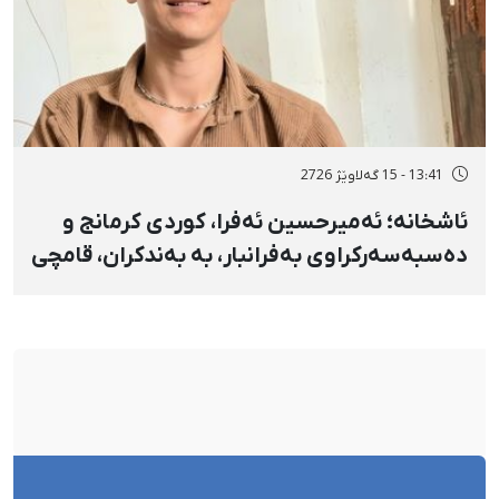
13:41 - 15 گەلاوێژ 2726
ئاشخانە؛ ئەمیرحسین ئەفرا، کوردی کرمانج و
دەسبەسەرکراوی بەفرانبار، بە بەندکران، قامچی
و پێبژاردنی نەختی سزا درا