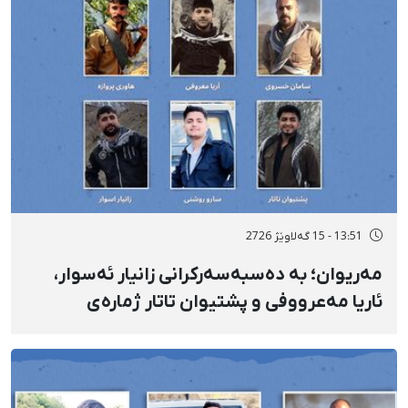
13:51 - 15 گەلاوێژ 2726
مەریوان؛ بە دەسبەسەرکرانی زانیار ئەسوار،
ئاریا مەعرووفی و پشتیوان تاتار ژمارەی
دەسبەسەرکراوانی سەرەڕۆیانە لە ئاوایی «نێ»
بۆ شەش کەس زیادی کرد