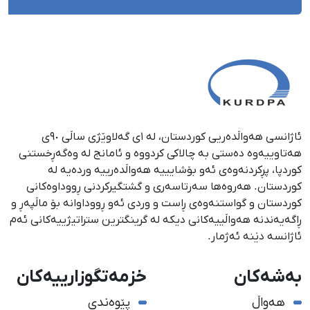
ئاژانسی هەواڵدەریی کوردستان، لە ١ی گەلاوێژی ساڵی ٩٠ی
هەتاوییەوە دەستی بە چالاکی کردووە و ئامانج لە وەگەڕخستنی
كوردپا، پڕكردنەوەی ئەو بۆشایییە هەواڵدەرییە وردەیە لە
كوردستان. هەروەها سەرتاسەری و گشتگیركردنی ڕووداوەكانی
كوردستان و گواستنەوەی ڕاست و وردی ئەو ڕووداوانە بۆ ماڵپەڕ و
ڕاگەیەندنە هەواڵییەكانی دیكە لە گرینگترین ستراتیژییەكانی ئەم
ئاژانسە دێنە ئەژمار.
بەشەکان
خزمەتگوزارییەکان
هەواڵ
پێوەندی