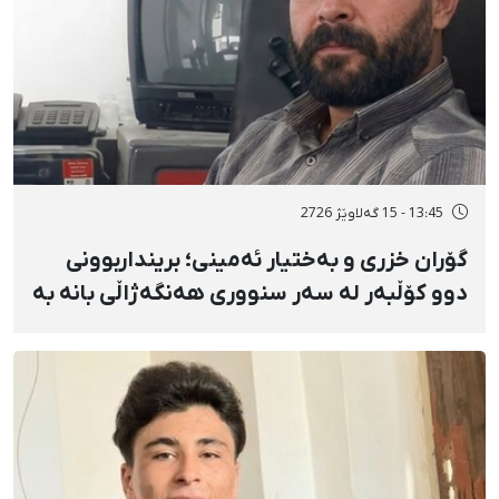
13:45 - 15 گەلاوێژ 2726
گۆران خزری و بەختیار ئەمینی؛ برینداربوونی
دوو کۆڵبەر لە سەر سنووری هەنگەژاڵی بانه بە
تەقەی ڕاستەوخۆی هێزە سەربازییەکان و
تەقینەوەی مین