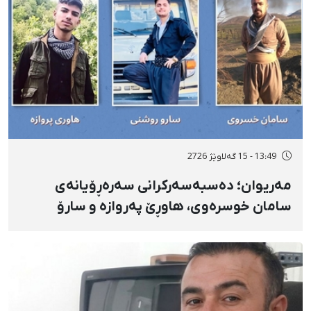
13:49 - 15 گەلاوێژ 2726
مەریوان؛ دەسبەسەرکرانی سەرەڕۆیانەی
سامان خوسرەوی، هاوڕێ پەروازە و سارۆ
ڕەوشەنی لەلایەن هێزە ئەمنییەکان و
گواستنەوەیان بۆ شوێنێکی نادیار