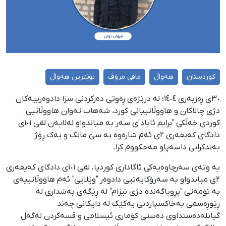
کوردستان
هەواڵ
مافی مرۆڤ
نوێترین هەواڵ
٣٠ی ڕەزبەری ١٤٠٤؛ لە درێژەی ڕەوتی دەرکردنی سزا دادوەرییەکان
دژی چالاکان و هاووڵاتییانی کورد، شەهاب تەوان هاووڵاتیی
کوردی خەڵکی "برایم ئاباد"ی سەر بە میاندواو لەلایەن لقی ١٠١ی
دادگای کەیفەری ٢ی ئەم شارەوە بە سێ مانگ و یەک ڕۆژ
بەندکرانی داسەپاو مەحکووم کرا.
بە وتەی سەرچاوەیەکی ئاگاداری کوردپا، لقی ١٠١ی دادگای کەیفەری
٢ی میاندواو بە سەرۆکایەتیی دادوەر "وێلایی" ئەم هاووڵاتییەی
بە تۆمەتی "پڕوپاگەندە دژی نیزام" لە ڕێگەی بەشداری لە
ڕێوڕەسمی بەخاکسپاردنی یەکێک لە دایکانی چەند
گیانلەدەستداوی دەستی کۆماری ئیسلامی و قسەکردن لەگەڵ