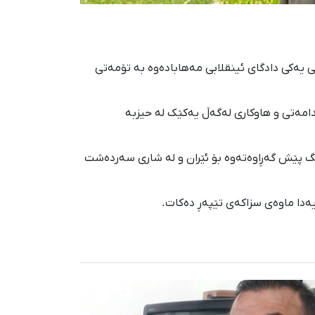
ایەن لقی یەکی دادگای ئینقلابی مەهابادەوە بە تۆمەتی
دامەتی و هاوکاری لەگەڵ یەکێک لە حیزبە
نگ پێش گەڕاوەتەوە بۆ ئێران و لە شاری سەردەشت
یەدا ماوەی سزاکەی تێپەڕ دەکات.