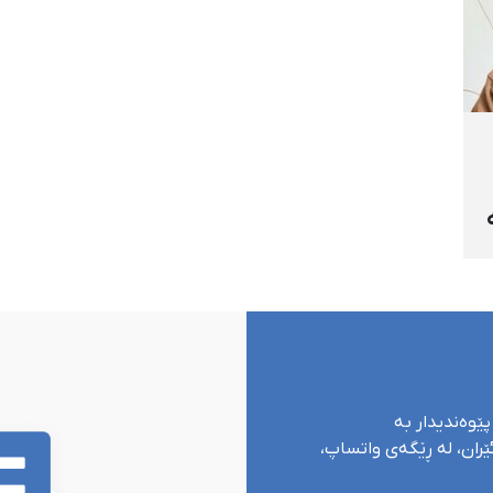
پێوەندیدار بە
ران، لە ڕێگەی واتساپ،