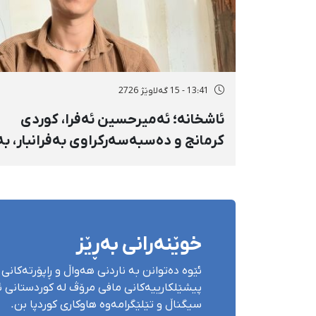
13:41 - 15 گەلاوێژ 2726
ئاشخانە؛ ئەمیرحسین ئەفرا، کوردی
کرمانج و دەسبەسەرکراوی بەفرانبار، بە
بەندکران، قامچی و پێبژاردنی نەختی
سزا درا
خوێنەرانی بەڕێز
ئێوە دەتوانن بە ناردنی هەواڵ و ڕاپۆرتەکانی 
پیشێلکارییەکانی مافی مرۆڤ لە کوردستانی ئێ
سیگناڵ و تێلێگرامەوە هاوکاری کوردپا بن.