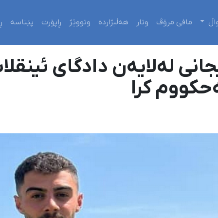
اڵ
مافی مرۆڤ
وتار
هەڵبژاردە
وتووێژ
ڕاپۆرت
پێناسە
ڕ
حکووم کرا