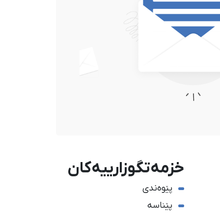
خزمەتگوزارییەکان
پێوەندی
پێناسە