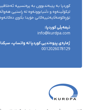
کوردپا بە پێبەندبوون بە پرەنسیپە ئەخلاقی
لێکۆڵینەوە و دڵنیابوونەوە لە ڕاستیی هەواڵەک
تۆڕەکۆمەڵایەتییەکانی خۆیدا بڵاوی دەکاتەوە
ئیمەیڵی کوردپا:
info@kurdpa.com
ژمارەی پێوەندیی کوردپا لە واتساپ، سیگناڵ 
0012026078129