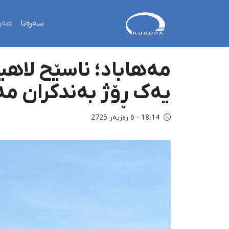
سەرەتا
هەو
یەک ڕۆژ بەندکران مە
18:14 - 6 رەزبەر 2725