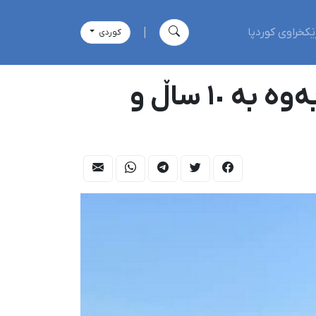
ێکخراوی کوردپا
|
كوردی
مەهاباد؛ ناسێح لاهیجانی لەلایەن دادگای ئینقلابەوە بە ١٠ ساڵ و