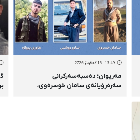
13:49 - 15 گەلاوێژ 2726
مەریوان؛ دەسبەسەرکرانی
گۆ
سەرەڕۆیانەی سامان خوسرەوی،
بر
هاوڕێ پەروازە و سارۆ ڕەوشەنی
سن
لەلایەن هێزە ئەمنییەکان و
ڕا
گواستنەوەیان بۆ شوێنێکی نادیار
تە