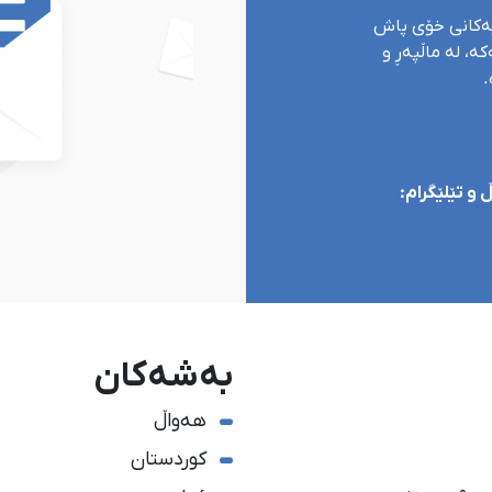
یەکانی خۆی پاش
ە، لە ماڵپەڕ و
.
و تێلێگرام:
بەشەکان
هەواڵ
کوردستان