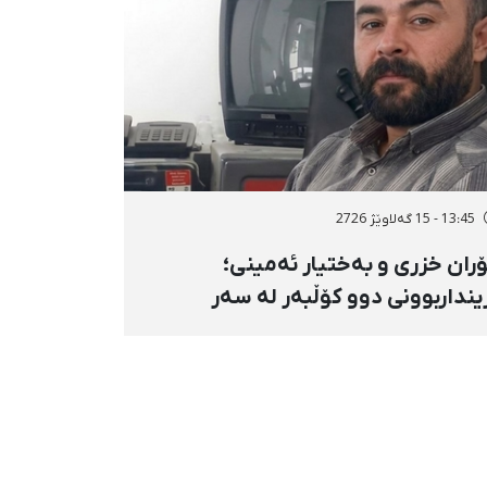
13:45 - 15 گەلاوێژ 2726
ران خزری و بەختیار ئەمینی؛
ینداربوونی دوو کۆڵبەر لە سەر
ووری هەنگەژاڵی بانه بە تەقەی
ستەوخۆی هێزە سەربازییەکان و
قینەوەی مین