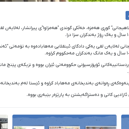
وودا، "ناسێح لاهیجانی" کوڕی هەمزە، خەڵکی گوندی "هەمزاوا"ی پیرانشار، لەل
جانی لەلایەن لقی یەکی دادگای ئینقلابی مەهابادەوە بە تۆمەتی "ئەن
ردستانییەکانی ئۆپۆزسیۆنی حکوومەتی ئێران بووە و نزیکەی پێنج ما
ینەوەکەی ڕەوانەی بەندیخانەی مەهاباد کراوە و ئێستا لەم بەندیخانە
ئازادیی کاتی و دەستڕاگەیشتن بە پارێزەر بێبەری بووە.