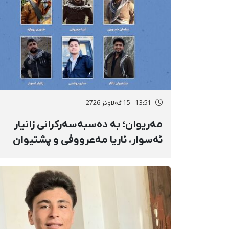
13:51 - 15 گەلاوێژ 2726
مەریوان؛ بە دەسبەسەرکرانی زانیار
ئەسوار، ئاریا مەعرووفی و پشتیوان
تاتار ژمارەی دەسبەسەرکراوانی
سەرەڕۆیانە لە ئاوایی «نێ» بۆ شەش
کەس زیادی کرد