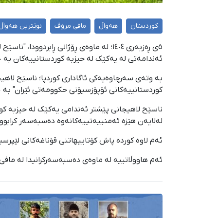
کوردستان
هەواڵ
مافی مرۆڤ
نوێترین هەواڵ
٥ی ڕەزبەری ١٤٠٤؛ لە ماوەی ڕۆژانی ڕابرد
ئەندامەتی لە یەکێک لە حیزبە کوردستانییەکان بە ١٠ ساڵ و یەک ڕۆژ بەندکران سزا درا.
بە وتەی سەرچاوەیەکی ئاگاداری کوردپا؛ ناسێح لاهی
کوردستانییەکانی ئۆپۆزسیۆنی حکوومەتی ئێران" بە ١٠ ساڵ و یەک مانگ بەندکران مەحکووم کراوە.
ناسێح لاهیجانی پێشتر ئەندامی یەکێک لە حیزبە کو
لەلایەن هێزە ئەمنییەتییەکانەوە دەسبەسەر کرابوو.
ئەم لاوە کوردە پاش کۆتاییهاتنی قۆناغەکانی لێپرس
ئەم هاووڵاتییە لە ماوەی دەسبەسەرکرانیدا لە مافی 