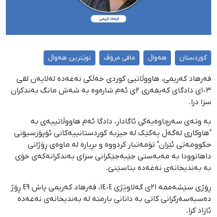
کوردستان
هەواڵ
مافی مرۆڤ
نوێترین هەواڵ
فەرهاد کەریمی، هاووڵاتیی کوردی خەڵکی نەغەدە لەلایەن لقی
١٠٣ی دادگای کەیفەری ٢ی ئەم شارەوە بە شەش مانگ بەندکران
سزا درا.
بە وتەی سەرچاوەیەکی ئاگادار، دادگا ئەم هاووڵاتییەی بە
"هاوکاری لەگەڵ یەکێک لە حیزبە کوردستانییەکانی ئۆپۆزسیۆنی
حکوومەتی ئێران" تۆمەتبار کردووە و بڕیارە لە ماوەی ڕۆژانی
داهاتوودا بە مەبەستی جێبەجێکرانی سزای بەندکرانەکەی خۆی
بە بەندیخانەی نەغەدە بناسێنێ.
ڕۆژی سێشەممە ٢١ی گەلاوێژی ١٤٠٤، فەرهاد کەریمی پاش ٤٩ ڕۆژ
دەسبەسەرکرانی کاتی بە دانانی بارمتە لە بەندیخانەی نەغەدە
ئازاد کرا.