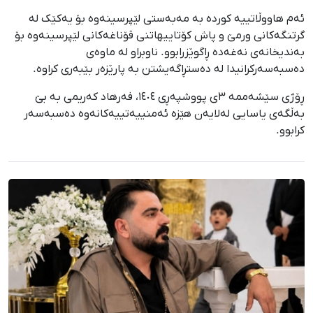
ئەم هاووڵاتییە کوردە بە مەبەستی لێپرسینەوە بۆ یەکێک لە
گرتنگەکانی ورمێ و پاش کۆتاییهاتنی قۆناغەکانی لێپرسینەوە بۆ
بەندیخانەی نەغەدە ڕاگوێزرابوو. ناوبراو لە ماوەی
دەسبەسەرکرانیدا لە دەستڕاگەیشتن بە پارێزەر بێبەری کراوە.
ڕۆژی سێشەممە ٣ی پووشپەڕی ١٤٠٤، فەرهاد کەریمی بە بێ
بەڵگەی یاسایی لەلایەن هێزە ئەمنییەتییەکانەوە دەسبەسەر
کرابوو.