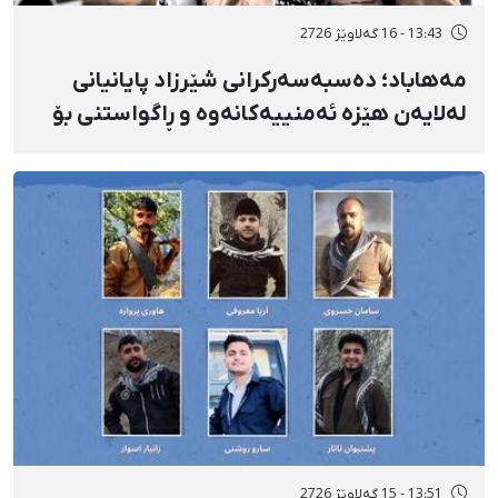
13:43 - 16 گەلاوێژ 2726
مەهاباد؛ دەسبەسەرکرانی شێرزاد پایانیانی
لەلایەن هێزە ئەمنییەکانەوە و ڕاگواستنی بۆ
شوێنێکی ناڕوون
13:51 - 15 گەلاوێژ 2726