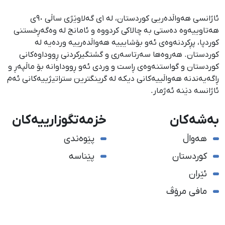
ئاژانسی هەواڵدەریی کوردستان، لە ١ی گەلاوێژی ساڵی ٩٠ی
هەتاوییەوە دەستی بە چالاکی کردووە و ئامانج لە وەگەڕخستنی
كوردپا، پڕكردنەوەی ئەو بۆشایییە هەواڵدەرییە وردەیە لە
كوردستان. هەروەها سەرتاسەری و گشتگیركردنی ڕووداوەكانی
كوردستان و گواستنەوەی ڕاست و وردی ئەو ڕووداوانە بۆ ماڵپەڕ و
ڕاگەیەندنە هەواڵییەكانی دیكە لە گرینگترین ستراتیژییەكانی ئەم
ئاژانسە دێنە ئەژمار.
بەشەکان
خزمەتگوزارییەکان
هەواڵ
پێوەندی
کوردستان
پێناسە
ئێران
مافی مرۆڤ