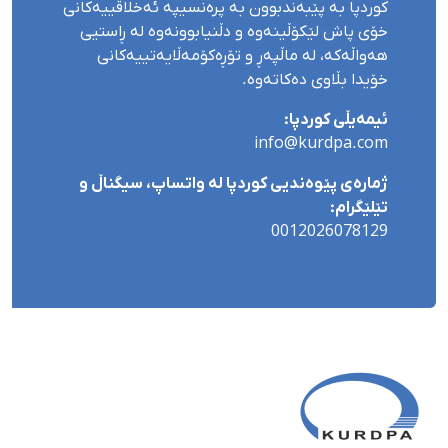
کوردپا بە پێبەندبوون بە پرەنسیپە ئەخلاقییەکانی
خۆی پاش لێکۆڵینەوە و دڵنیابوونەوە لە ڕاستیی
هەواڵەکە، لە ماڵپەڕ و تۆڕەکۆمەڵایەتییەکانی
خۆیدا بڵاوی دەکاتەوە.
ئیمەیڵی کوردپا:
info@kurdpa.com
ژمارەی پێوەندیی کوردپا لە واتساپ، سیگناڵ و
تێلێگرام:
0012026078129