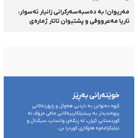
مەریوان؛ بە دەسبەسەرکرانی زانیار ئەسوار،
ئاریا مەعرووفی و پشتیوان تاتار ژمارەی
دەسبەسەرکراوانی سەرەڕۆیانە لە ئاوایی «نێ»
بۆ شەش کەس زیادی کرد
خوێنەرانی بەڕێز
ئێوە دەتوانن بە ناردنی هەواڵ و ڕاپۆرتەکانی
پێوەندیدار بە پیشێلکارییەکانی مافی مرۆڤ لە
کوردستانی ئێران، لە ڕێگەی واتساپ، سیگناڵ و
تێلێگرامەوە هاوکاری کوردپا بن.