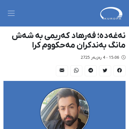
نەغەدە؛ فەرهاد کەریمی بە شەش
مانگ بەندکران مەحکووم کرا
15:06 - 4 رەزبەر 2725