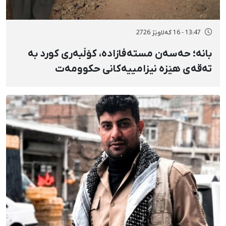
13:47 - 16 گەلاوێژ 2726
بانه؛ حەسەن مستەفازادە، کۆڵبەری کورد بە
تەقەی هێزە نیزامییەکانی حکوومەت
بەسەختی بریندار بوو