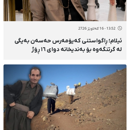
13:52 - 16 گەلاوێژ 2726
ئیلام؛ ڕاگواستنی کەیۆمەرس حەسەن بەیگی
لە گرتنگەوە بۆ بەندیخانە دوای ١٦ ڕۆژ
دەسبەسەرکرانی سەرەڕۆیانە و توندوتیژانە