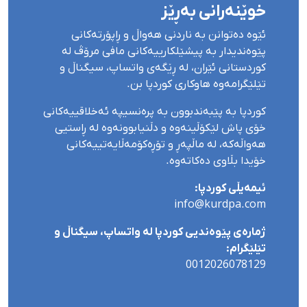
خوێنەرانی بەڕێز
ئێوە دەتوانن بە ناردنی هەواڵ و ڕاپۆرتەکانی
پێوەندیدار بە پیشێلکارییەکانی مافی مرۆڤ لە
کوردستانی ئێران، لە ڕێگەی واتساپ، سیگناڵ و
تێلێگرامەوە هاوکاری کوردپا بن.
کوردپا بە پێبەندبوون بە پرەنسیپە ئەخلاقییەکانی
خۆی پاش لێکۆڵینەوە و دڵنیابوونەوە لە ڕاستیی
هەواڵەکە، لە ماڵپەڕ و تۆڕەکۆمەڵایەتییەکانی
خۆیدا بڵاوی دەکاتەوە.
ئیمەیڵی کوردپا:
info@kurdpa.com
ژمارەی پێوەندیی کوردپا لە واتساپ، سیگناڵ و
تێلێگرام:
0012026078129