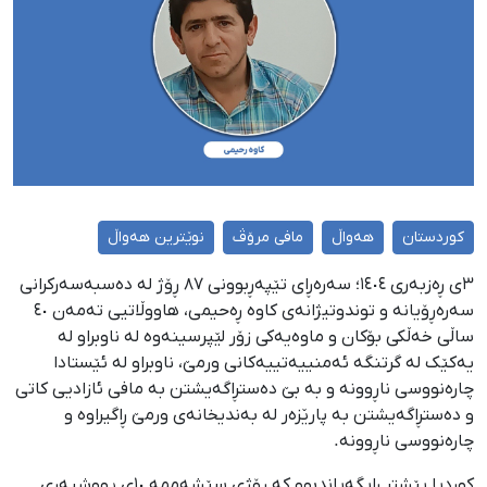
کوردستان
هەواڵ
مافی مرۆڤ
نوێترین هەواڵ
٣ی ڕەزبەری ١٤٠٤؛ سەرەڕای تێپەڕبوونی ٨٧ ڕۆژ لە دەسبەسەرکرانی
سەرەڕۆیانە و توندوتیژانەی کاوە ڕەحیمی، هاووڵاتیی تەمەن ٤٠
ساڵی خەڵکی بۆکان و ماوەیەکی زۆر لێپرسینەوە لە ناوبراو لە
یەکێک لە گرتنگە ئەمنییەتییەکانی ورمێ، ناوبراو لە ئێستادا
چارەنووسی ناڕوونە و بە بێ دەستڕاگەیشتن بە مافی ئازادیی کاتی
و دەستڕاگەیشتن بە پارێزەر لە بەندیخانەی ورمێ ڕاگیراوە و
چارەنووسی ناڕوونە.
کوردپا پێشتر ڕایگەیاندبوو کە ڕۆژی سێشەممە ١٠ی پووشپەڕی