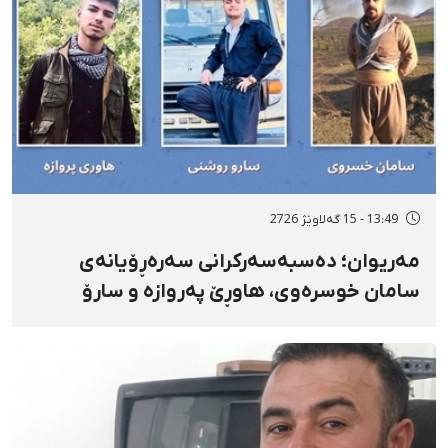
13:49 - 15 گەلاوێژ 2726
مەریوان؛ دەسبەسەرکرانی سەرەڕۆیانەی
سامان خوسرەوی، هاوڕێ پەروازە و سارۆ
ڕەوشەنی لەلایەن هێزە ئەمنییەکان و
گواستنەوەیان بۆ شوێنێکی نادیار