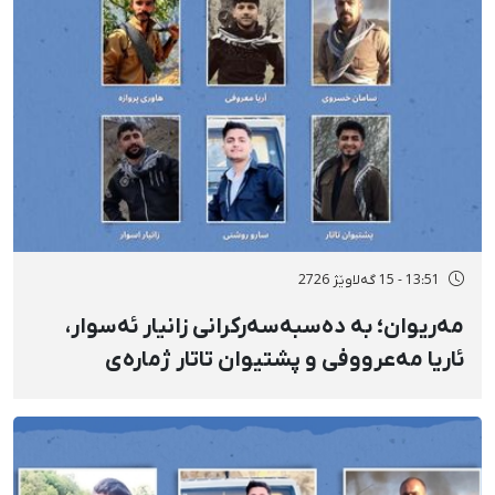
13:51 - 15 گەلاوێژ 2726
مەریوان؛ بە دەسبەسەرکرانی زانیار ئەسوار،
ئاریا مەعرووفی و پشتیوان تاتار ژمارەی
دەسبەسەرکراوانی سەرەڕۆیانە لە ئاوایی «نێ»
بۆ شەش کەس زیادی کرد