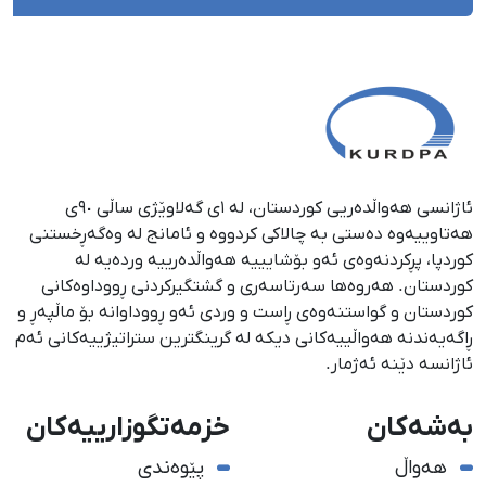
ئاژانسی هەواڵدەریی کوردستان، لە ١ی گەلاوێژی ساڵی ٩٠ی
هەتاوییەوە دەستی بە چالاکی کردووە و ئامانج لە وەگەڕخستنی
كوردپا، پڕكردنەوەی ئەو بۆشایییە هەواڵدەرییە وردەیە لە
كوردستان. هەروەها سەرتاسەری و گشتگیركردنی ڕووداوەكانی
كوردستان و گواستنەوەی ڕاست و وردی ئەو ڕووداوانە بۆ ماڵپەڕ و
ڕاگەیەندنە هەواڵییەكانی دیكە لە گرینگترین ستراتیژییەكانی ئەم
ئاژانسە دێنە ئەژمار.
بەشەکان
خزمەتگوزارییەکان
هەواڵ
پێوەندی