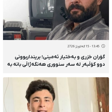
13:45 - 15 گەلاوێژ 2726
گۆران خزری و بەختیار ئەمینی؛ برینداربوونی
دوو کۆڵبەر لە سەر سنووری هەنگەژاڵی بانه بە
تەقەی ڕاستەوخۆی هێزە سەربازییەکان و
تەقینەوەی مین