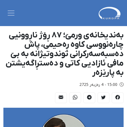
بەندیخانەی ورمێ؛ ٨٧ ڕۆژ ناڕوونیی
چارەنووسی کاوە ڕەحیمی، پاش
دەسبەسەرکرانی توندوتیژانە بە بێ
مافی ئازادیی کاتی و دەستڕاگەیشتن
بە پارێزەر
15:00 - 4 رەزبەر 2725