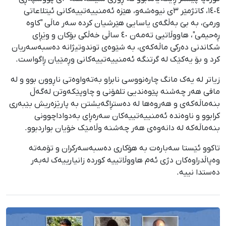
١٤٠٤، کاتژمێر ٣ی نیوەشەو، هێزە ئەمنییەتییەکانی ئیتلاعاتی
ورمێ، بە بێ بەڵگەی یاسایی هێرشیان کردە سەر ماڵی "کاوە
ڕەحیمی"، هاووڵاتیی تەمەن ٤٠ ساڵی خەڵکی بۆکان و وێڕای
شکاندنی دەرکی ماڵەکەی، بە شێوەی توندوتیژانە دەسبەسەریان
کرد و بۆ یەکێک لە گرتنگە ئەمنییەتییەکانی وڕمێیان ڕاگواست.
زیاتر لە یەک مانگ چارەنووسی نابراو بەتەواوەتی ناڕوون بوو و لە
مافی هەر چەشنە پێوەندیی تلفۆنی و چاوپێکەوتن لەگەڵ
بنەماڵەکەی و هەروەها لە دەستڕاگەیشتن بە پارێزەریش بێبەری
کرابوو و ناوەندە ئەمنییەتییەکان سەرەڕای بەدواداچوونی
بنەماڵەکە لە دانەوەی هەر چەشنە وڵامێک خۆیان بواردبوو.
تاکوو ئێستا سەبارەت بە هۆکاری دەسبەسەرکران و تۆمەتە
وەپاڵدراوەکان دژی ئەم هاووڵاتییە کوردە زانیارییەک لەبەر
دەستدا نییە.