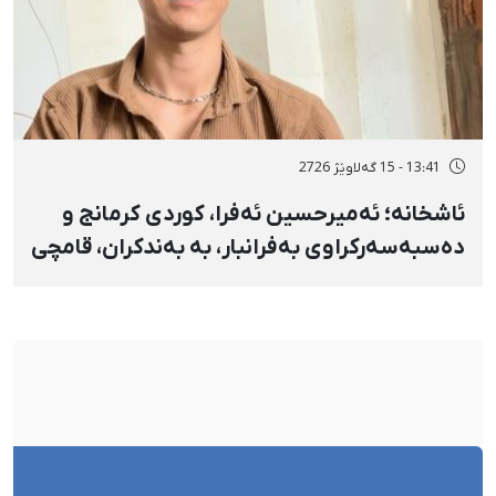
13:41 - 15 گەلاوێژ 2726
ئاشخانە؛ ئەمیرحسین ئەفرا، کوردی کرمانج و
دەسبەسەرکراوی بەفرانبار، بە بەندکران، قامچی
و پێبژاردنی نەختی سزا درا