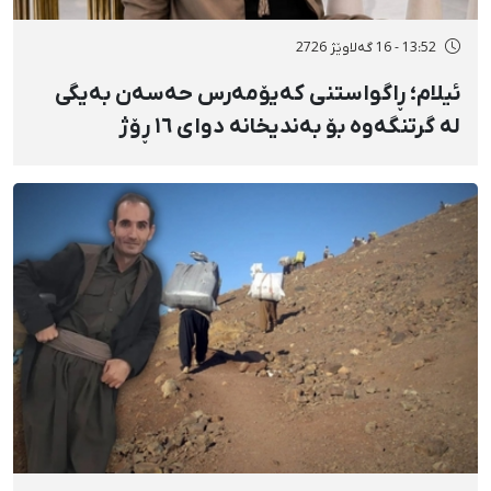
13:52 - 16 گەلاوێژ 2726
ئیلام؛ ڕاگواستنی کەیۆمەرس حەسەن بەیگی
لە گرتنگەوە بۆ بەندیخانە دوای ١٦ ڕۆژ
دەسبەسەرکرانی سەرەڕۆیانە و توندوتیژانە