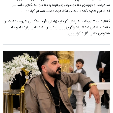
سامرەند وجوودی بە توندوتیژییەوە و بە بێ بەڵگەی یاسایی،
لەلایەن هێزە ئەمنییەتییەکانەوە دەسبەسەر کرابوون.
ئەم دوو هاووڵاتییە پاش کۆتاییهاتنی قۆناغەکانی لێپرسینەوە بۆ
بەندیخانەی مەهاباد ڕاگوێزراون و دواتر بە دانانی بارمتە و بە
شێوەی کاتی ئازاد کرابوون.