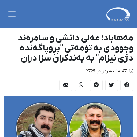
مەهاباد؛ عەلی دانشی و سامرەند
وجوودی بە تۆمەتی "پڕوپاگەندە
دژی نیزام" بە بەندکران سزا دران
14:47 - 4 رەزبەر 2725