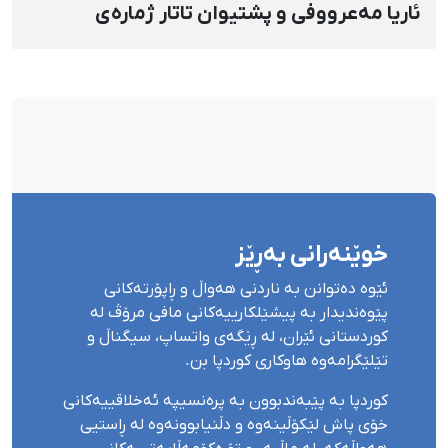
ئاریا مەعرووفی و پشتیوان تاتار ژمارەی
دەسبەسەرکراوانی سەرەڕۆیانە لە ئاوایی «نێ»
بۆ شەش کەس زیادی کرد
خوێنەرانی بەڕێز
ئێوە دەتوانن بە ناردنی هەواڵ و ڕاپۆرتەکانی
پێوەندیدار بە پیشێلکارییەکانی مافی مرۆڤ لە
کوردستانی ئێران، لە ڕێگەی واتساپ، سیگناڵ و
تێلێگرامەوە هاوکاری کوردپا بن.
کوردپا بە پێبەندبوون بە پرەنسیپە ئەخلاقییەکانی
خۆی پاش لێکۆڵینەوە و دڵنیابوونەوە لە ڕاستیی