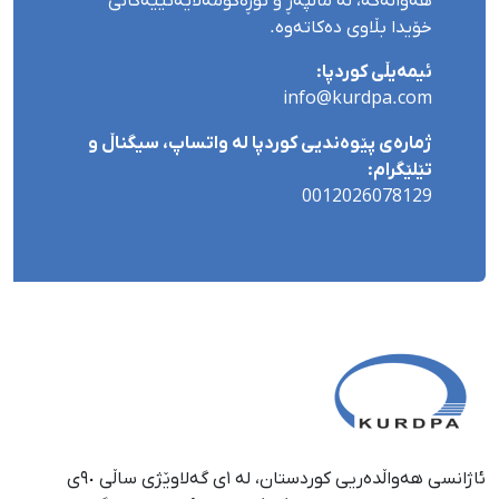
هەواڵەکە، لە ماڵپەڕ و تۆڕەکۆمەڵایەتییەکانی
خۆیدا بڵاوی دەکاتەوە.
ئیمەیڵی کوردپا:
info@kurdpa.com
ژمارەی پێوەندیی کوردپا لە واتساپ، سیگناڵ و
تێلێگرام:
0012026078129
ئاژانسی هەواڵدەریی کوردستان، لە ١ی گەلاوێژی ساڵی ٩٠ی