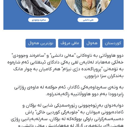
کوردستان
هەواڵ
مافی مرۆڤ
نوێترین هەواڵ
دوو هاووڵاتی بە ناوەکانی "عەلی دانشی" و "سامرەند وجوودی"
خەڵکی مەهاباد لەلایەن لقی یەکی دادگای ئینقلابی ئەم شارەوە
بە تۆمەتی "پڕوپاگەندە دژی نیزام" هەر کامیان بە چوار مانگ
بەندکران سزا درابوون.
بە وتەی سەرچاوەیەکی ئاگادار، ئەم حوکمە لە ماوەی ڕۆژانی
ڕابردوودا بەم دوو هاووڵاتییە ڕاگەیەندراوە.
دوابەدوای بەڕێوەچوونی ڕێوڕەسمێکی شایی لە بۆکان و
ئامادەبوونی میوانان بە "جلوبەرگی کوردیی خاکی" پاش
دەسبەسەرکرانی باوکی بووکەکە لە بۆکان، سەرلەبەیانیی ڕۆژی
هەینی ١٩ی بانەمەڕی ١٤٠٤، لە مەهابادیش عەلی دانشی و