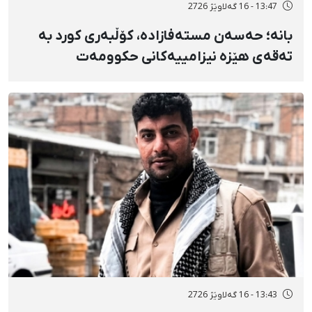
13:47 - 16 گەلاوێژ 2726
بانه؛ حەسەن مستەفازادە، کۆڵبەری کورد بە
تەقەی هێزە نیزامییەکانی حکوومەت
بەسەختی بریندار بوو
13:43 - 16 گەلاوێژ 2726