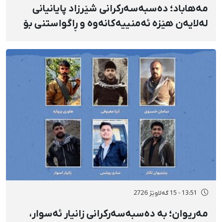
مەهاباد؛ دەسبەسەرکرانی شێرزاد پایانیانی
لەلایەن هێزە ئەمنییەکانەوە و ڕاگواستنی بۆ
شوێنێکی ناڕوون
13:51 - 15 گەلاوێژ 2726
مەریوان؛ بە دەسبەسەرکرانی زانیار ئەسوار،