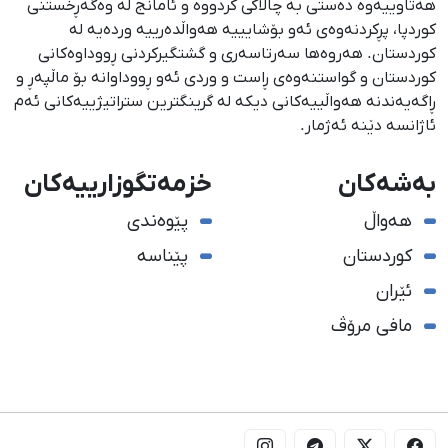
هەتاوییەوە دەستی بە چالاکی کردووە و ئامانج لە وەگەڕخستنی
كوردپا، پڕكردنەوەی ئەو بۆشایییە هەواڵدەرییە وردەیە لە
كوردستان. هەروەها سەرتاسەری و گشتگیركردنی ڕووداوەكانی
كوردستان و گواستنەوەی ڕاست و وردی ئەو ڕووداوانە بۆ ماڵپەڕ و
ڕاگەیەندنە هەواڵییەكانی دیكە لە گرینگترین ستراتیژییەكانی ئەم
ئاژانسە دێنە ئەژمار.
بەشەکان
خزمەتگوزارییەکان
هەواڵ
پێوەندی
کوردستان
پێناسە
ئێران
مافی مرۆڤ