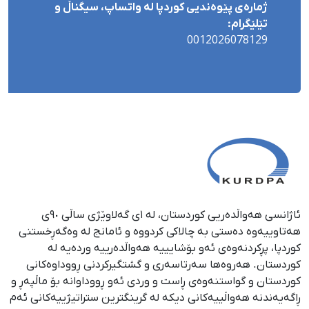
ژمارەی پێوەندیی کوردپا لە واتساپ، سیگناڵ و
تێلێگرام:
0012026078129
ئاژانسی هەواڵدەریی کوردستان، لە ١ی گەلاوێژی ساڵی ٩٠ی
هەتاوییەوە دەستی بە چالاکی کردووە و ئامانج لە وەگەڕخستنی
كوردپا، پڕكردنەوەی ئەو بۆشایییە هەواڵدەرییە وردەیە لە
كوردستان. هەروەها سەرتاسەری و گشتگیركردنی ڕووداوەكانی
كوردستان و گواستنەوەی ڕاست و وردی ئەو ڕووداوانە بۆ ماڵپەڕ و
ڕاگەیەندنە هەواڵییەكانی دیكە لە گرینگترین ستراتیژییەكانی ئەم