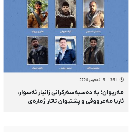
13:51 - 15 گەلاوێژ 2726
مەریوان؛ بە دەسبەسەرکرانی زانیار ئەسوار،
ئاریا مەعرووفی و پشتیوان تاتار ژمارەی
دەسبەسەرکراوانی سەرەڕۆیانە لە ئاوایی «نێ»
بۆ شەش کەس زیادی کرد