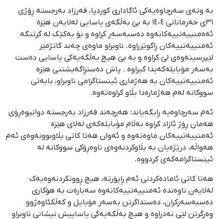
بە وتەی سەرچاوەیەکی ئاگاداری کوردپا، فەرزاد بەرجستە ڕۆژی
٣١ی خەرمانانی ١٤٠٤ بە بێ بەڵگەی یاسایی لەلایەن هێزە
ئەەمنییەتییەکانەوە دەسبەسەر کراوە و بۆ یەکێک لە گرتنگە
ئەمنییەتییەکان ڕاگوێزراوە. ناوبراو ماوەی چەند کاتژمێر
لێپرسینەوەی لێ کراوە و بە بێ هیچ بەڵگەیەکی یاسایی دەست
بەسەر مۆبایلەکەیدا گیراوە . پاش دەستڕاگەیشتنی هێزە
ئەمنییەتییەکان بە هەژماری ئینستاگرامی ناوبراو، بابەتی
سووکانە لەم هەژمارەدا بڵاو کراوەتەوە.
ئەم سەرچاوەیە ڕایگەیاند: هەرچەند فەرزاد بەرجستە دوانیوەڕۆی
هەمان ڕۆژ ئازاد کراوە بەڵام مۆبایلەکەی لەلای هێزە
ئەمنییەتییەکان ماوەتەوە و ئەوان هەتا کاتی بڵاوبوونەوەی ئەم
هەواڵە، درێژەیان بە بڵاوکردنەوەی ناوەڕۆکی سووکانە لە
ئینستاگرامەکەی کردووە.
هەتا کاتی ئامادەکردنی ئەم ڕاپۆرتە، هیچ ڕوونکردنەوەیەک
لەلایەن ناوەندە ئەمنییەتییەکانەوە سەبارەت بە هۆکاری
دەسبەسەرکران، دەستداگرتن بەسەر مۆبایل و کەڵکئاوەژوو
وەرگرتن لێی نەدراوە و هیچ بەڵگەیەکی یاساییش نیشانی ناوبراو