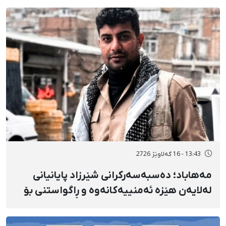
13:43 - 16 گەلاوێژ 2726
مەهاباد؛ دەسبەسەرکرانی شێرزاد پایانیانی
لەلایەن هێزە ئەمنییەکانەوە و ڕاگواستنی بۆ
شوێنێکی ناڕوون