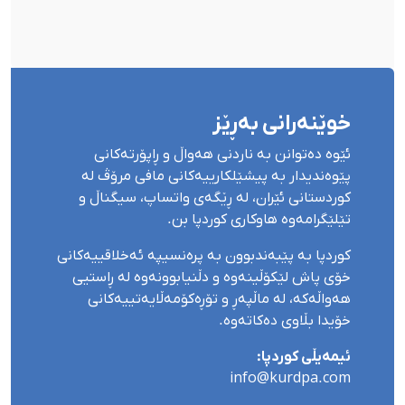
خوێنەرانی بەڕێز
ئێوە دەتوانن بە ناردنی هەواڵ و ڕاپۆرتەکانی
پێوەندیدار بە پیشێلکارییەکانی مافی مرۆڤ لە
کوردستانی ئێران، لە ڕێگەی واتساپ، سیگناڵ و
تێلێگرامەوە هاوکاری کوردپا بن.
کوردپا بە پێبەندبوون بە پرەنسیپە ئەخلاقییەکانی
خۆی پاش لێکۆڵینەوە و دڵنیابوونەوە لە ڕاستیی
هەواڵەکە، لە ماڵپەڕ و تۆڕەکۆمەڵایەتییەکانی
خۆیدا بڵاوی دەکاتەوە.
ئیمەیڵی کوردپا:
info@kurdpa.com