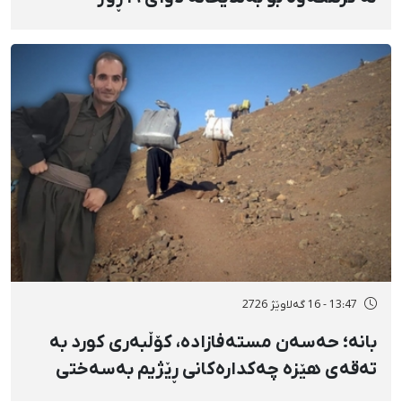
دەسبەسەرکرانی سەرەڕۆیانە و توندوتیژانە
13:47 - 16 گەلاوێژ 2726
بانه؛ حەسەن مستەفازادە، کۆڵبەری کورد بە
تەقەی هێزە چەکدارەکانی ڕێژیم بەسەختی
بریندار بوو