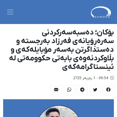
بۆکان؛ دەسبەسەرکردنی
سەرەڕۆیانەی فەرزاد بەرجستە و
دەستداگرتن بەسەر مۆبایلەکەی و
بڵاوکردنەوەی بابەتی حکوومەتی لە
ئینستاگرامەکەی
09:54 - 1 رەزبەر 2725