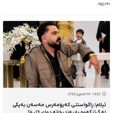
نەدراوە.
13:52 - 16 گەلاوێژ 2726
ئیلام؛ ڕاگواستنی کەیۆمەرس حەسەن بەیگی
لە گرتنگەوە بۆ بەندیخانە دوای ١٦ ڕۆژ