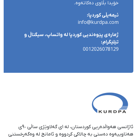
خۆیدا بڵاوی دەکاتەوە.
ئیمەیڵی کوردپا:
info@kurdpa.com
ژمارەی پێوەندیی کوردپا لە واتساپ، سیگناڵ و
تێلێگرام:
0012026078129
ئاژانسی هەواڵدەریی کوردستان، لە ١ی گەلاوێژی ساڵی ٩٠ی
هەتاوییەوە دەستی بە چالاکی کردووە و ئامانج لە وەگەڕخستنی