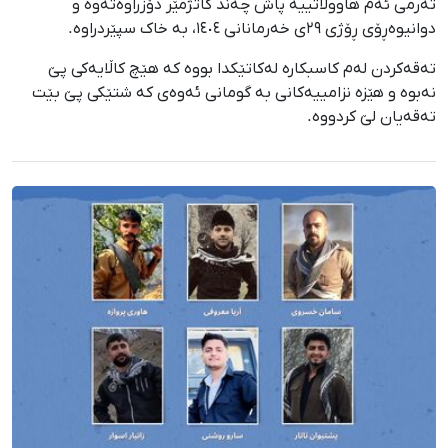
تەرمی ئەم هاووڵاتییە پاش چەند کاتژمێر دۆزراوەتەوە و
دوانیوەڕۆی ڕۆژی ٢٩ی خەرمانانی ١٤٠٤، بە خاک سپێردراوە.
تەقەکردن لەم کاسبکارە لەکاتێکدا بووە کە هێچ کاڵایەکی پێ
نەبوە و هێزە نزامییەکانی بە گومانی ئەوەی کە شتێکی پێ بێت
تەقەیان لێ کردووە.