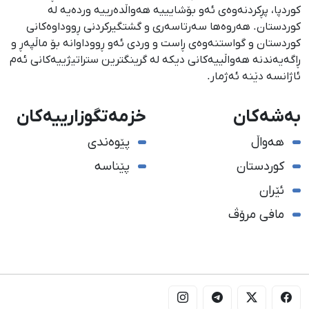
كوردپا، پڕكردنەوەی ئەو بۆشایییە هەواڵدەرییە وردەیە لە
كوردستان. هەروەها سەرتاسەری و گشتگیركردنی ڕووداوەكانی
كوردستان و گواستنەوەی ڕاست و وردی ئەو ڕووداوانە بۆ ماڵپەڕ و
ڕاگەیەندنە هەواڵییەكانی دیكە لە گرینگترین ستراتیژییەكانی ئەم
ئاژانسە دێنە ئەژمار.
بەشەکان
خزمەتگوزارییەکان
هەواڵ
پێوەندی
کوردستان
پێناسە
ئێران
مافی مرۆڤ