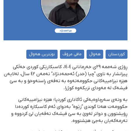
کوردستان
هەواڵ
مافی مرۆڤ
نوێترین هەواڵ
ڕۆژی شەممە ٢٩ی خەرمانانی ١٤٠٤، کاسبکارێکی کوردی خەڵکی
پیرانشار بە ناوی "چیا (خدر) ئەحمەدنژاد" تەمەن ٤٢ ساڵ، لەلایەن
هێزە نیزامییەکانی حکوومەتەوە بە تەقەی ڕاستەوخۆ و بە سێ
فیشەک لە مەودای نزیکەوە کوژرا.
بە وتەی سەرچاوەیەکی ئاگاداری کوردپا؛ هێزە نیزامییەکانی
حکوومەت هەتا گوندی "زێوە" بەدوای ئەم کاسبکارە کوردەدا
ڕۆیشتوون و دواتر لەوێ بە سێ فیشەک تەقەیان لێ کردووە و
تەرمەکەیان بەجێ هێشتووە.