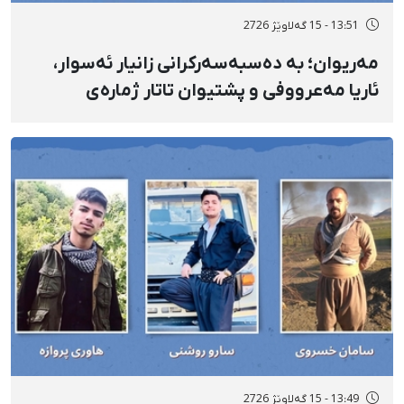
13:51 - 15 گەلاوێژ 2726
مەریوان؛ بە دەسبەسەرکرانی زانیار ئەسوار،
ئاریا مەعرووفی و پشتیوان تاتار ژمارەی
دەسبەسەرکراوانی سەرەڕۆیانە لە ئاوایی «نێ»
بۆ شەش کەس زیادی کرد
13:49 - 15 گەلاوێژ 2726