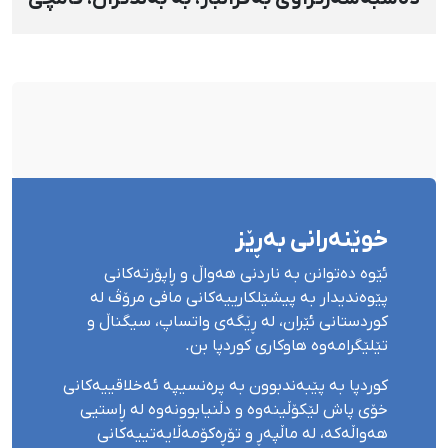
و پێبژاردنی نەختی سزا درا
خوێنەرانی بەڕێز
ئێوە دەتوانن بە ناردنی هەواڵ و ڕاپۆرتەکانی
پێوەندیدار بە پیشێلکارییەکانی مافی مرۆڤ لە
کوردستانی ئێران، لە ڕێگەی واتساپ، سیگناڵ و
تێلێگرامەوە هاوکاری کوردپا بن.
کوردپا بە پێبەندبوون بە پرەنسیپە ئەخلاقییەکانی
خۆی پاش لێکۆڵینەوە و دڵنیابوونەوە لە ڕاستیی
هەواڵەکە، لە ماڵپەڕ و تۆڕەکۆمەڵایەتییەکانی