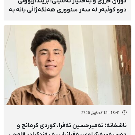
گۆران خزری و بەختیار ئەمینی؛ برینداربوونی
دوو کۆڵبەر لە سەر سنووری هەنگەژاڵی بانه بە
تەقەی ڕاستەوخۆی هێزە سەربازییەکان و
تەقینەوەی مین
13:41 - 15 گەلاوێژ 2726
ئاشخانە؛ ئەمیرحسین ئەفرا، کوردی کرمانج و
دەسبەسەرکراوی بەفرانبار، بە بەندکران، قامچی