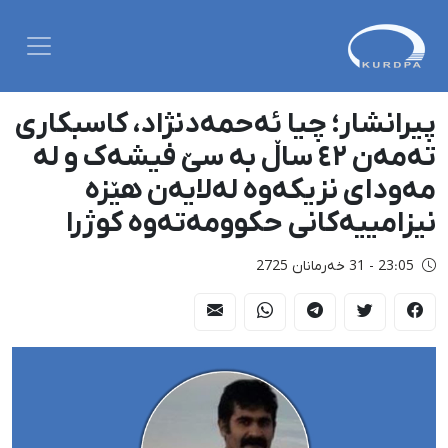
پیرانشار؛ چیا ئەحمەدنژاد، کاسبکاری
تەمەن ٤٢ ساڵ بە سێ فیشەک و لە
مەودای نزیکەوە لەلایەن هێزە
نیزامییەکانی حکوومەتەوە کوژرا
23:05 - 31 خەرمانان 2725