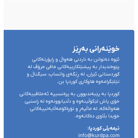
خوێنەرانی بەڕێز
ئێوە دەتوانن بە ناردنی هەواڵ و ڕاپۆرتەکانی
پێوەندیدار بە پیشێلکارییەکانی مافی مرۆڤ لە
کوردستانی ئێران، لە ڕێگەی واتساپ، سیگناڵ و
تێلێگرامەوە هاوکاری کوردپا بن.
کوردپا بە پێبەندبوون بە پرەنسیپە ئەخلاقییەکانی
خۆی پاش لێکۆڵینەوە و دڵنیابوونەوە لە ڕاستیی
هەواڵەکە، لە ماڵپەڕ و تۆڕەکۆمەڵایەتییەکانی
خۆیدا بڵاوی دەکاتەوە.
ئیمەیڵی کوردپا:
info@kurdpa.com