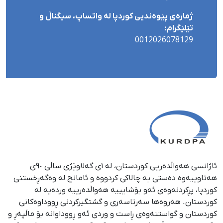
ژمارەی پێوەندیی کوردپا لە واتساپ، سیگناڵ و
تێلێگرام:
0012026078129
ئاژانسی هەواڵدەریی کوردستان، لە ١ی گەلاوێژی ساڵی ٩٠ی
هەتاوییەوە دەستی بە چالاکی کردووە و ئامانج لە وەگەڕخستنی
كوردپا، پڕكردنەوەی ئەو بۆشایییە هەواڵدەرییە وردەیە لە
كوردستان. هەروەها سەرتاسەری و گشتگیركردنی ڕووداوەكانی
كوردستان و گواستنەوەی ڕاست و وردی ئەو ڕووداوانە بۆ ماڵپەڕ و