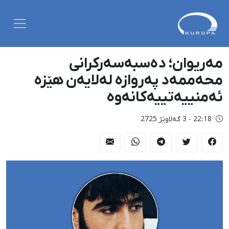
مەریوان؛ دەسبەسەرکرانی
محەممەد پەروازە لەلایەن ‌هێزە
ئەمنییەتییەکانەوە
22:18 - 3 گەلاوێژ 2725