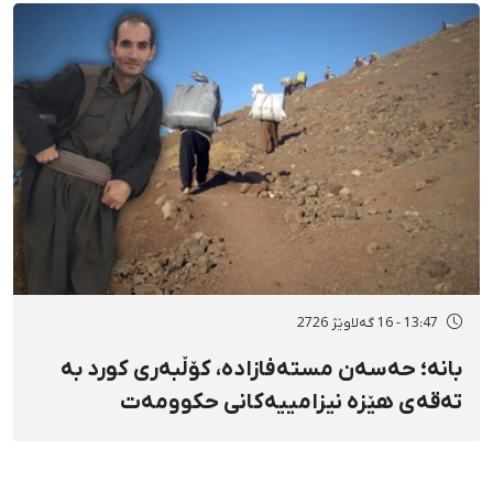
13:47 - 16 گەلاوێژ 2726
بانه؛ حەسەن مستەفازادە، کۆڵبەری کورد بە
تەقەی هێزە نیزامییەکانی حکوومەت
بەسەختی بریندار بوو