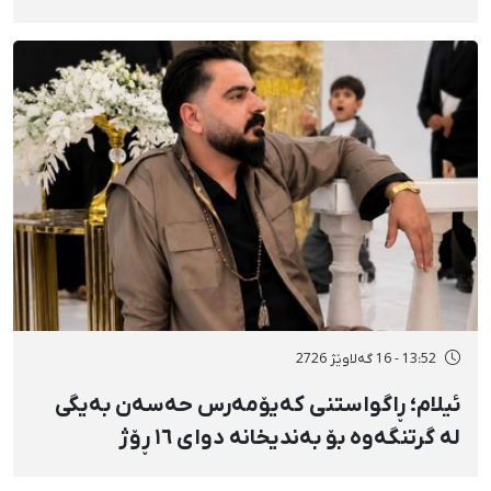
بەفرانبار، بە ٢ ساڵ بەندکران سزا درا
13:52 - 16 گەلاوێژ 2726
ئیلام؛ ڕاگواستنی کەیۆمەرس حەسەن بەیگی
لە گرتنگەوە بۆ بەندیخانە دوای ١٦ ڕۆژ
دەسبەسەرکرانی سەرەڕۆیانە و توندوتیژانە