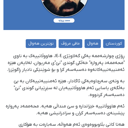
کوردستان
هەواڵ
مافی مرۆڤ
نوێترین هەواڵ
ڕۆژی چوارشەممە یەکی گەلاوێژی ١٤٠٤، هاووڵاتییەک بە ناوی
"محەممەد پەروازە" خەڵکی گوندی "نێ"ی مەریوان، لەلایەن ‌هێزە
ئەمنییەتییەکانەوە دەسبەسەر کرا و بۆ شوێنێکی نادیار ڕاگوێزرا.
بە وتەی سەرچاوەیەکی ئاگادار، هێزە ئەمنییەتییەکان بە بێ
بەڵگەی یاسایی ئەم هاووڵاتییەیان لە سێڕێیانی گوندی "نێ"
دەسبەسەر کردووە.
ئەم هاووڵاتییە خێزاندارە و سێ منداڵی هەیە. محەممەد پەروازە
پێشینەی دەسبەسەر کران و سزادرانیشی هەیە.
هەتا کاتی بڵاوبووەوەی ئەم هەواڵە، سەبارەت بە هۆکاری