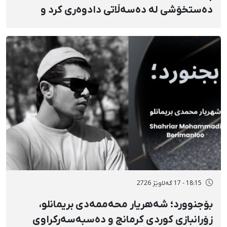
دەستخۆشی لە دەسەڵاتی دادوەری کرد و
دژابەرانی «نا بۆ لەسێدارەدان»ی بە «نەزانکاری
مۆدێڕن» وەسف کرد
18:15 - 17 گەلاوێژ 2726
بۆجنوورد؛ شەهریار محەممەدی بریمانلو،
زۆرانبازی کوردی کرمانج و دەسبەسەرکراوی