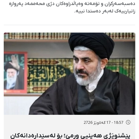
دەسبەسەرکران و تۆمەتە وەپاڵدراوەکان دژی محەممەد پەروازە
زانیارییەک لەبەر دەستدا نییە.
18:57 - 17 گەلاوێژ 2726
پێشنوێژی هەینیی ورمێ؛ بۆ لەسێدارەدانەکان