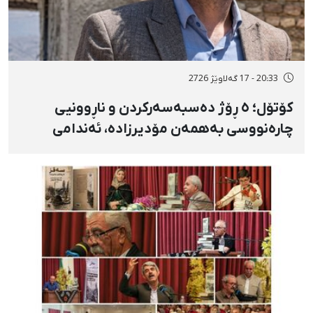
20:33 - 17 گەلاوێژ 2726
کۆتۆل؛ ٥ ڕۆژ دەسبەسەرکردن و ناڕوونیی
چارەنووسی بەهمەن مۆدیرزادە، ئەندامی
شۆرای شار، بەهۆی بڵاوکردنەوەی ستۆرییەک
لە دژی لەسێدارەدان