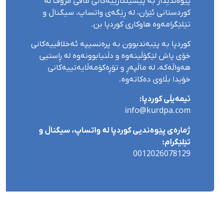
پێوەندیدار بە پیشێلکارییەکانی مافی مرۆڤ لە
کوردستانی ئێران، لە ڕێگەی واتساپ، سیگناڵ و
تێلێگرامەوە هاوکاری کوردپا بن.
کوردپا بە پێبەندبوون بە پرەنسیپە ئەخلاقییەکانی
خۆی پاش لێکۆڵینەوە و دڵنیابوونەوە لە ڕاستیی
هەواڵەکە، لە ماڵپەڕ و تۆڕەکۆمەڵایەتییەکانی
خۆیدا بڵاوی دەکاتەوە.
ئیمەیڵی کوردپا:
info@kurdpa.com
ژمارەی پێوەندیی کوردپا لە واتساپ، سیگناڵ و
تێلێگرام:
0012026078129