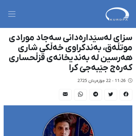
سزای لەسێدارەدانی سەجاد مورادی
موتڵەق، بەندکراوی خەڵكی شاری
هەرسین لە بەندیخانەی قزڵحساری
کەرەج جێبەجێ کرا
11:26 - 22 جۆزەردان 2725