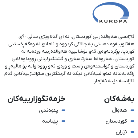
ئاژانسی هەواڵدەریی کوردستان، لە ١ی گەلاوێژی ساڵی ٩٠ی
هەتاوییەوە دەستی بە چالاکی کردووە و ئامانج لە وەگەڕخستنی
كوردپا، پڕكردنەوەی ئەو بۆشایییە هەواڵدەرییە وردەیە لە
كوردستان. هەروەها سەرتاسەری و گشتگیركردنی ڕووداوەكانی
كوردستان و گواستنەوەی ڕاست و وردی ئەو ڕووداوانە بۆ ماڵپەڕ و
ڕاگەیەندنە هەواڵییەكانی دیكە لە گرینگترین ستراتیژییەكانی ئەم
ئاژانسە دێنە ئەژمار.
بەشەکان
خزمەتگوزارییەکان
هەواڵ
پێوەندی
کوردستان
پێناسە
ئێران