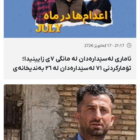
21:17 - 17 گەلاوێژ 2726
ئاماری لەسێدارەدان لە مانگی ٧ی زایینیدا؛
تۆمارکردنی ٧١ لەسێدارەدان لە ٢٦ بەندیخانەی
ئێراندا؛ لەسێدارەدانی ٧ بەندکراوی سیاسی لە
شوێنی نادیار و لەبەر چاوی خەڵکەوە