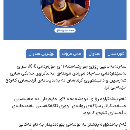
کوردستان
هەواڵ
مافی مرۆڤ
نوێترین هەواڵ
سەرلەبەیانیی ڕۆژی چوارشەممە ٢١ی جۆزەردانی ١٤٠٤، سزای
لەسێدارەدانی سەجاد مورادی موتڵەق، بەندکراوی خەڵكی شاری
هەرسین و دانیشتووی کرماشان لە بەندیخانەی قزڵحساری کەرەج
جێبەجێ کرا.
ئەم بەندکراوە ڕۆژی دووشەممە ١٩ی جۆزەردان بە مەبەستی
جێبەجێکرانی سزاکەی ڕوانەی ژووری تاکەکەسیی بەندیخانەی
قزڵحساری کەرەج کرابوو.
ئەم بەندکراوە پێشتر بە تۆمەتی پێوەندیدار بە تاوانەکانی