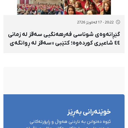
20:22 - 17 گەلاوێژ 2726
گێڕانەوەی شوناسی فەرهەنگیی سەقز لە زمانی
٤٤ شاعیری کوردەوە؛ کتێبی «سەقز لە ڕوانگەی
شاعیراندا» پەردەی لەسەر لادرا
خوێنەرانی بەڕێز
ئێوە دەتوانن بە ناردنی هەواڵ و ڕاپۆرتەکانی