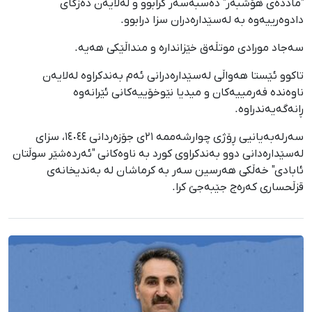
"ماددەی هۆشبەر" دەسبەسەر کرابوو و لەلایەن دەزگای
دادوەرییەوە بە لەسێدارەدران سزا درابوو.
سەجاد مورادی موتڵەق خێزاندارە و منداڵێکی هەیە.
تاکوو ئێستا هەواڵی لەسێدارەدرانی ئەم بەندکراوە لەلایەن
ناوەندە فەرمییەکان و میدیا نێوخۆییەکانی ئێرانەوە
ڕانەگەیەندراوە.
سەرلەبەیانیی ڕۆژی چوارشەممە ٢١ی جۆزەردانی ١٤٠٤٤، سزای
لەسێدارەدانی دوو بەندکراوی کورد بە ناوەکانی "ئەردەشێر سوڵتان
ئابادی" خەڵکی هەرسین سەر بە کرماشان لە بەندیخانەی
قزڵحساری کەرەج جێبەجێ کرا.