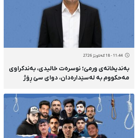
11:44 - 18 گەلاوێژ 2726
بەندیخانەی ورمێ؛ نوسرەت خالیدی، بەندکراوی
مەحکووم بە لەسێدارەدان، دوای سێ ڕۆژ
ئازاری دڵ و گواستنەوەی درەنگوەخت بۆ
نەخۆشخانە گیانی لەدەست دا