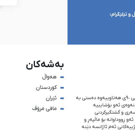
و تێلێگرام:
بەشەکان
هەواڵ
کوردستان
ئێران
ئاژانسی هەواڵدەریی کوردستان، لە ١ی گەلاوێژی ساڵی ٩٠ی هەتاوییەوە دەستی بە
دنەوەی ئەو بۆشایییە
مافی مرۆڤ
سەری و گشتگیركردنی
و ڕووداوانە بۆ ماڵپەڕ و
ژییەكانی ئەم ئاژانسە دێنە