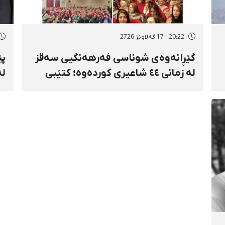
20:22 - 17 گەلاوێژ 2726
گێڕانەوەی شوناسی فەرهەنگیی سەقز
پێ
لە زمانی ٤٤ شاعیری کوردەوە؛ کتێبی
لە
«سەقز لە ڕوانگەی شاعیراندا» پەردەی
دە
لەسەر لادرا
بۆ
مۆ