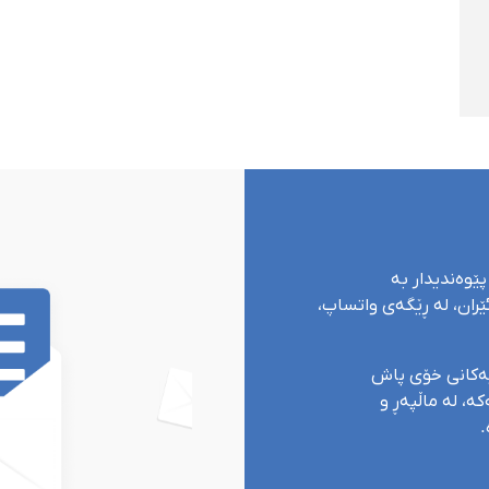
پێوەندیدار بە
ران، لە ڕێگەی واتساپ،
یەکانی خۆی پاش
ە، لە ماڵپەڕ و
.