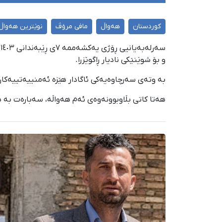
کوردستان
هەواڵ
مافی مرۆڤ
نوێترین هەواڵ
س
و بۆ شوێنێکی نادیار ڕاگوێزرا.
بە وتەی سەرچاوەیەکی ئاگادار هێزە ئەمنییەتییەکا
هەتا کاتی بڵاوبوونەوەی ئەم هەواڵە، سەبارەت بە 