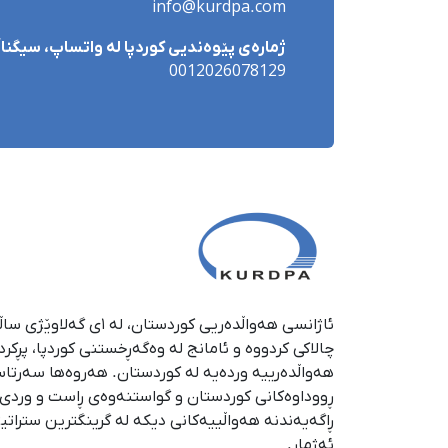
info@kurdpa.com
ژمارەی پێوەندیی کوردپا لە واتساپ، سیگناڵ 
0012026078129
چالاکی کردووە و ئامانج لە وەگەڕخستنی كوردپا، پڕكر
هەواڵدەرییە وردەیە لە كوردستان. هەروەها سەرتا
ڕووداوەكانی كوردستان و گواستنەوەی ڕاست و وردی ئە
ڕاگەیەندنە هەواڵییەكانی دیكە لە گرینگترین ستراتی
ئەژمار.