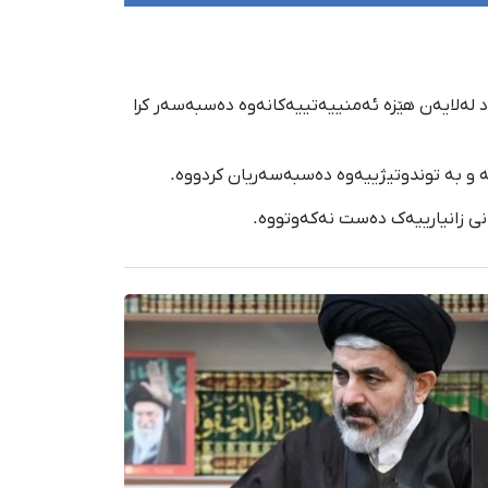
ارێزی خەڵکی مەهەباد لەلایەن هێزە ئەمنییەتییەکانەوە دەسبەسەر کرا
 و بە توندوتیژییەوە دەسبەسەریان کردووە.
نی زانیارییەک دەست نەکەوتووە.