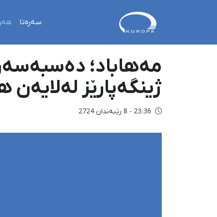
سەرەتا
هەو
مەهاباد؛ دەسبەسەرک
ژینگەپارێز لەلایەن ه
23:36 - 8 رێبەندان 2724