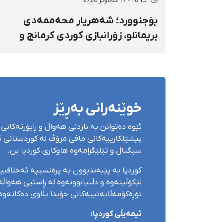
18:15 - 17 گەلاوێژ 2726
بۆجنوورد؛ شەهریار محەممەدی
بریمانلو، زۆرانبازی کوردی کرمانج و
دەسبەسەرکراوی بەفرانبار، بە ٢ ساڵ
بەندکران سزا درا
خوێنەرانی بەڕێز
ئێوە دەتوانن بە ناردنی هەواڵ و ڕاپۆرتەکانی 
پیشێلکارییەکانی مافی مرۆڤ لە کوردستانی ئێ
سیگناڵ و تێلێگرامەوە هاوکاری کوردپا بن.
کوردپا بە پێبەندبوون بە پرەنسیپە ئەخلاقی
لێکۆڵینەوە و دڵنیابوونەوە لە ڕاستیی هەواڵەک
تۆڕەکۆمەڵایەتییەکانی خۆیدا بڵاوی دەکاتەوە
ئیمەیڵی کوردپا: