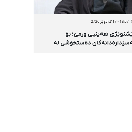
18:57 - 17 گەلاوێژ 2726
شنوێژی هەینیی ورمێ؛ بۆ
سێدارەدانەکان دەستخۆشی لە
سەڵاتی دادوەری کرد و دژابەرانی «نا
 لەسێدارەدان»ی بە «نەزانکاری
دێڕن» وەسف کرد