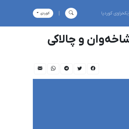
ێکخراوی کوردپا
|
كوردی
اخەوان و چالاکی