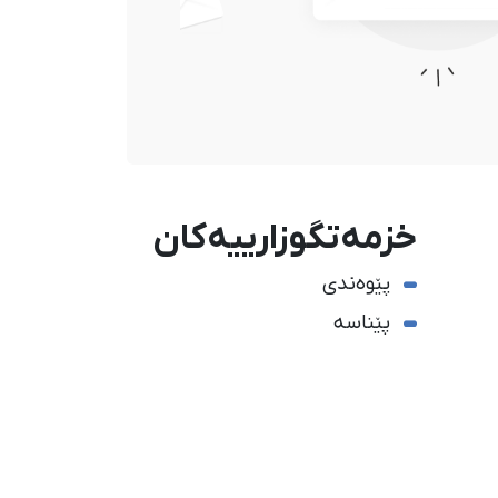
خزمەتگوزارییەکان
پێوەندی
پێناسە