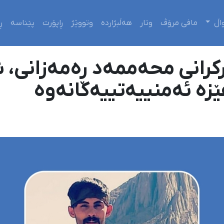
اڵ
مافی مرۆڤ
وتار
هەڵبژاردە
وتووێژ
ڕاپۆرت
پێناسە
ڕ
رانی محەممەد ڕەمەزانی، ش
ێزە ئەمنییەتییەکانەوە