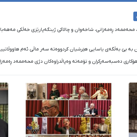
ەرلەبەیانیی ڕۆژی یەکشەممە ٧ی ڕێبەندانی ١٤٠٣، محەممەد ڕەمەزانی، شاخەوان و چالاکی ژینگەپ
ن بە بێ بەڵگەی یاسایی هێرشیان کردووەتە سەر ماڵی ئەم هاووڵاتییە
هۆکاری دەسبەسەرکران و تۆمەتە وەپاڵدراوەکان دژی محەممەد ڕەمەزا