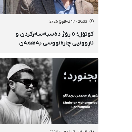
20:33 - 17 گەلاوێژ 2726
کۆتۆل؛ ٥ ڕۆژ دەسبەسەرکردن و
ناڕوونیی چارەنووسی بەهمەن
مۆدیرزادە، ئەندامی شۆرای شار،
بەهۆی بڵاوکردنەوەی ستۆرییەک لە
دژی لەسێدارەدان