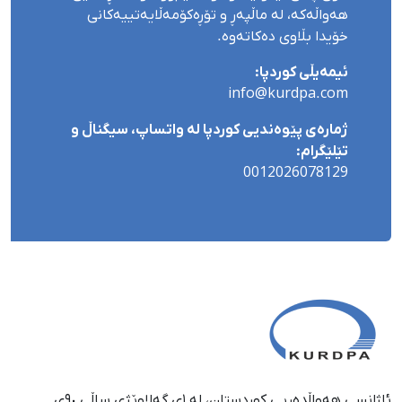
هەواڵەکە، لە ماڵپەڕ و تۆڕەکۆمەڵایەتییەکانی
خۆیدا بڵاوی دەکاتەوە.
ئیمەیڵی کوردپا:
info@kurdpa.com
ژمارەی پێوەندیی کوردپا لە واتساپ، سیگناڵ و
تێلێگرام:
0012026078129
ئاژانسی هەواڵدەریی کوردستان، لە ١ی گەلاوێژی ساڵی ٩٠ی