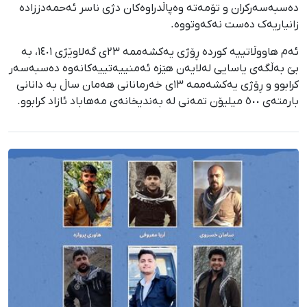
دەسبەسەرکران و تۆمەتە وەپاڵدراوەکان دژی ناسر ئەحمەدززادە
زانیاریەک دەست نەکەوتووە.
ئەم هاووڵاتییە کوردە ڕۆژی یەکشەممە ٢٣ی گەلاوێژی ١٤٠١، بە
بێ بەڵگەی یاسایی لەلایەن هێزە ئەمنییەتییەکانەوە دەسبەسەر
کرابوو و ڕۆژی یەکشەممە ١٣ی خەرمانانی هەمان ساڵ بە دانانی
بارمتەی ٥٠٠ میلیۆن تمەنی لە بەندیخانەی مەهاباد ئازاد کرابوو.