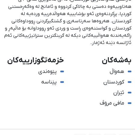
هەتاوییەوە دەستی بە چالاکی کردووە و ئامانج لە وەگەڕخستنی
كوردپا، پڕكردنەوەی ئەو بۆشایییە هەواڵدەرییە وردەیە لە
كوردستان. هەروەها سەرتاسەری و گشتگیركردنی ڕووداوەكانی
كوردستان و گواستنەوەی ڕاست و وردی ئەو ڕووداوانە بۆ ماڵپەڕ و
ڕاگەیەندنە هەواڵییەكانی دیكە لە گرینگترین ستراتیژییەكانی ئەم
ئاژانسە دێنە ئەژمار.
بەشەکان
خزمەتگوزارییەکان
هەواڵ
پێوەندی
کوردستان
پێناسە
ئێران
مافی مرۆڤ