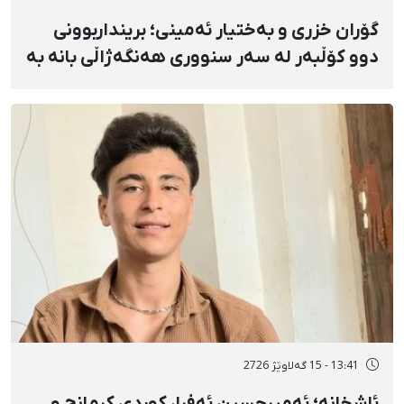
گۆران خزری و بەختیار ئەمینی؛ برینداربوونی
دوو کۆڵبەر لە سەر سنووری هەنگەژاڵی بانه بە
تەقەی ڕاستەوخۆی هێزە سەربازییەکان و
تەقینەوەی مین
13:41 - 15 گەلاوێژ 2726
ئاشخانە؛ ئەمیرحسین ئەفرا، کوردی کرمانج و