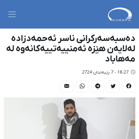
دەسبەسەرکرانی ناسر ئەحمەدزادە
لەلایەن هێزە ئەمنییەتییەکانەوە لە
مەهاباد
18:27 - 7 رێبەندان 2724