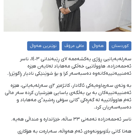
کوردستان
هەواڵ
مافی مرۆڤ
نوێترین هەواڵ
سەرلەبەیانیی ڕۆژی یەکشەممە ٧ی ڕێبەندانی ١٤٠٣، ناسر
ئەحمەدزادە، هاووڵاتیی خەڵکی مەهاباد لەلایەن هێزە
ئەمنییەتییەکانەوە دەسبەسەر کرا و بۆ شوێنێکی نادیار ڕاگوێزرا.
بە وتەی سەرچاوەیەکی ئاگادار، کاتژمێر ٢ی سەرلەبەیانی، هێزە
ئەمنییەتییەکان بە بێ بەڵگەی یاسایی هێرشیان کردە سەر ماڵی
ئەم هاووڵاتییە لە گەڕەکی "کانی سۆفی ڕەشید"ی مەهاباد و
دەسبەسەریان کرد.
ناسر ئەحمەدزادە تەمەنی ٣٣ ساڵە، خێزاندارە و منداڵی هەیە.
هەتا کاتی بڵاوبوونەوەی ئەم هەواڵە، سەبارەت بە هۆکاری