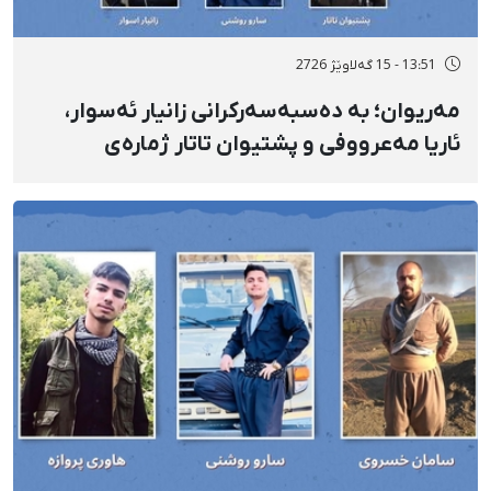
13:51 - 15 گەلاوێژ 2726
مەریوان؛ بە دەسبەسەرکرانی زانیار ئەسوار،
ئاریا مەعرووفی و پشتیوان تاتار ژمارەی
دەسبەسەرکراوانی سەرەڕۆیانە لە ئاوایی «نێ»
بۆ شەش کەس زیادی کرد