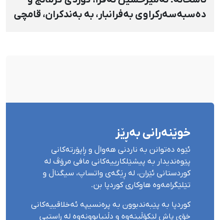
دەسبەسەرکراوی بەفرانبار، بە بەندکران، قامچی
و پێبژاردنی نەختی سزا درا
خوێنەرانی بەڕێز
ئێوە دەتوانن بە ناردنی هەواڵ و ڕاپۆرتەکانی
پێوەندیدار بە پیشێلکارییەکانی مافی مرۆڤ لە
کوردستانی ئێران، لە ڕێگەی واتساپ، سیگناڵ و
تێلێگرامەوە هاوکاری کوردپا بن.
کوردپا بە پێبەندبوون بە پرەنسیپە ئەخلاقییەکانی
خۆی پاش لێکۆڵینەوە و دڵنیابوونەوە لە ڕاستیی