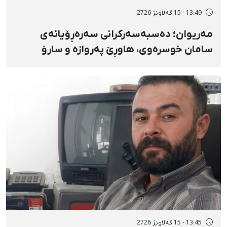
13:49 - 15 گەلاوێژ 2726
مەریوان؛ دەسبەسەرکرانی سەرەڕۆیانەی
سامان خوسرەوی، هاوڕێ پەروازە و سارۆ
ڕەوشەنی لەلایەن هێزە ئەمنییەکان و
گواستنەوەیان بۆ شوێنێکی نادیار
13:45 - 15 گەلاوێژ 2726