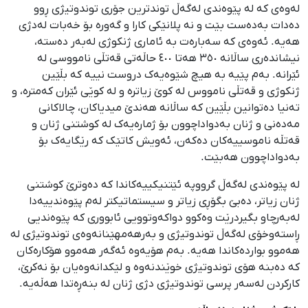
لەوەی کە لە پێوەندی لەگەڵ توندترین جۆری توندوتیژی ڕوو
دەدات بەدەست بێت و نە پلانێکی کارا و گەورە بۆ خەبات لەدژی
هەیە. ئەوەی کە سەبارەت بە ئاماری ژنکوژی لەبەر دەستە،
نیشاندەری ساڵانە ٣٥٠ هەتا ٤٠٠ حاڵەتی قەتڵی نامووسی لە
ئێرانە. بەم پێیە بە هیچ شێوەیەک دروست نییە کە بڵێین
ژنکوژی و قەتڵی نامووس لە کوێ زیاترە و لە کوێی ئێران کەمترە، و
تەنیا دەتوانین بڵێین کە ساڵانە هەندێ میدیاکان، چالاکانی
مەدەنی و ژنان بەدواداچوون بۆ ژمارەیەک لە کوشتنی ژنان و
قەتڵە ناموسییەکان دەکەن، ئەویش کاتێک کە رێگایەک بۆ
بەدواداچوون هەبێت.
لە پێوەندی لەگەڵ گرووپە ئێتنیکییەکاندا کە دەوترێ کوشتنی
ژنان زیاتر، دەبێ بگۆڕی زیاتر و سیستماتیکتر لەم پێوەندییەدا
لەبەرچاو بگیردرێت وەکوو دواکەوتوویی ئابووری کە پێوەندیی
ڕاستەوخۆی لەگەڵ توندوتیژی و بەرهەمهێنانەوەی توندوتیژی لە
هەموو بواردەکاندا هەیە. بەم هۆیەوە ئەگەر هەموو هۆکارەکان
کە دەبنە هۆی توندوتیژی خوێندنەوە و لێکدانەوەیان بۆ نەکرێ،
کارکردن لەسەر پرسی توندوتیژی دژی ژنان لە بنەڕەتدا هەڵەیە.