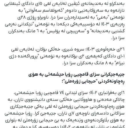
بەندکراو لە بەندیخانەی ئێڤین لەلایەن لقی ١٥ی دادگای ئینقلابی
تارانەوە بە سەرۆکایەتیی دادوەر "ئەبولقاسم سەڵواتی" بە
تۆمەتی "بەغی" بە لەسێدارەدران سزا درا. ناوبراو ڕۆژی ٢٨ی
ڕەزبەری ١٤٠٣ لە دۆسییەیەکی دیکەدا بە تۆمەتی "تێکدانی نەزمی
گشتیی بەندیخانە" و "سەرپیچی لە پۆلیس" بە ٦ مانگ بەندکران
سزا درا.
٢٦ی خەزەڵوەری ١٤٠٣؛ سروە شیری، خەڵکی بۆکان، لەلایەن لقی
١٠١ی دادگای کەیفەری ٢ی بۆکانەوە بە تۆمەتی "پڕوپاگەندە دژی
نیزام" بە ٨ مانگ بەندکران سزا درا.
جێبەجێکرانی سزای قامچیی ڕۆیا حێشمەتی بە هۆی
ڕەچاونەکردنی "حیجابی زۆرەملێ"؛
١٦ی بەفرانباری ١٤٠٢؛ سزای لێدانی ٧٤ قامچیی ڕۆیا حێشمەتی،
چالاکی مەدەنی و هاووڵاتیی خەڵكی سنەی دانیشتووی تاران، بە
هۆی ڕەچاونەکردنی حیجابی زۆرەملێ لە لقی یەکی جێبەجێکاری
سزاکانی دادسەرای ناوچەی ٧ی تاران، جێبەجێ کرا. ڕۆیا حێشمەتی
بە هۆی بڵاوکردنەوەی وێنەیەک بە بێ حیجابی زۆرەملێ لە بلواری
کشاوەرزی تاران لە بانەمەڕی ١٤٠٢دا دەسبەسەر کرا و دواتر بە