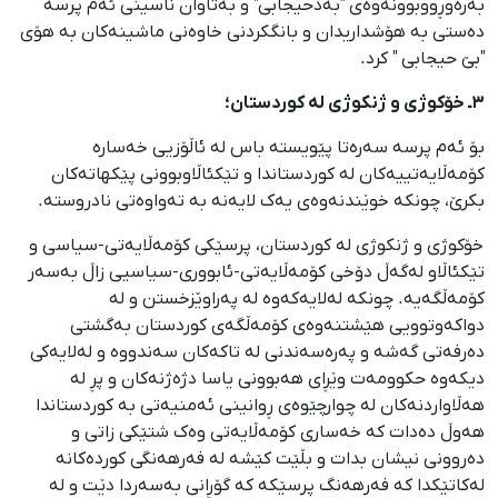
بەرەوڕووبوونەوەی "بەدحیجابی" و بەتاوان ناسینی ئەم پرسە
دەستی بە هۆشداریدان و بانگکردنی خاوەنی ماشینەکان بە هۆی
"بێ حیجابی " کرد.
٣ـ خۆکوژی و ژنکوژی لە کوردستان؛
بۆ ئەم پرسە سەرەتا پێویستە باس لە ئاڵۆزیی خەسارە
کۆمەڵایەتییەکان لە کوردستاندا و تێکئاڵاوبوونی پێکهاتەکان
بکرێ، چونکە خوێندنەوەی یەک لایەنە بە تەواوەتی نادروستە.
خۆکوژی و ژنکوژی لە کوردستان، پرسێکی کۆمەڵایەتی-سیاسی و
تێکئاڵاو لەگەڵ دۆخی کۆمەڵایەتی-ئابووری-سیاسیی زاڵ بەسەر
کۆمەڵگەیە. چونکە لەلایەکەوە لە پەراوێزخستن و لە
دواکەوتوویی هێشتنەوەی کۆمەڵگەی کوردستان بەگشتی
دەرفەتی گەشە و پەرەسەندنی لە تاکەکان سەندووە و لەلایەکی
دیکەوە حکوومەت وێڕای هەبوونی یاسا دژەژنەکان و پڕ لە
هەڵاواردنەکان لە چوارچێوەی ڕوانینی ئەمنیەتی بە کوردستاندا
هەوڵ دەدات کە خەساری کۆمەڵایەتی وەک شتێکی زاتی و
دەروونی نیشان بدات و بڵێت کێشە لە فەرهەنگی کوردەکانە
لەکاتێکدا کە فەرهەنگ پرسێکە کە گۆڕانی بەسەردا دێت و لە