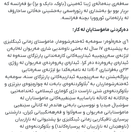
سەفەری بنەماڵەی ژینا ئەمینی (باوک، دایک و برا) بۆ فەرانسە کە
بڕیار بوو بۆ بەشداری لە ڕێوڕەسمی بەخشینی خەڵاتی ساخارۆف
لە پارلەمانی ئورووپا بچنە فەرانسە.
دەرکردنی مامۆستایان لە کار؛
٦ی خەزەڵوەر؛ سومەیە ئەختەرشوومار، مامۆستای زمانی ئینگلیزی
بە پێشینەی ١٧ ساڵ لە بەشی ناوەندیی شاری مەریوان لەلایەن
لێژنەی سەرپێچییە ئیدارییەکانی کارمەندانی پارێزگای سنەوە لە
ئیدارەی پەروەردە دەر کرا. ئیدارەی پەروەردەی مەریوان لە ڕۆژی
٢٣ی بەفرانباری ١٤٠٢دا لە نامەیەکدا بۆ لێژنەی سەرەتایی
پێڕاگەیشتن بە سەرپێچییە ئیدارییەکانی پارێزگای سنە، سومەیە
ئەختەرشوماریان بە "بڵاوکردنەوەی بابەت لە چوارچێوەی بێڕێزی و
بڵاوکردنەوەی شتی ناڕاست دژی کۆماری ئیسلامی، ئەندامەتیی
چالاکانە لە کاناڵە نایاساییە سێنفییەکانی مامۆستایان لە
سۆشیاڵ میدیا و نووسینی بابەتی هاندەر لە کاناڵی سێنفیی
مامۆستایانی مەریوان و سەوڵاوا و فەرهەنگییانی ئێران، داڕشتنی
پرسیاری تاقیکاریی زمانی ئینگلیزی بۆ پشتیوانی لە ناڕازییان
(ناوهێنان لە ناڕازییان لە پرسیارەکاندا) و بڵاوکردنەوەی لە