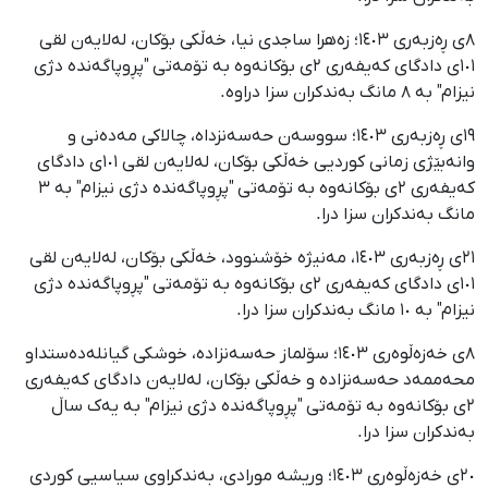
٨ی ڕەزبەری ١٤٠٣؛ زەهرا ساجدی نیا، خەڵکی بۆکان، لەلایەن لقی
١٠١ی دادگای کەیفەری ٢ی بۆکانەوە بە تۆمەتی "پڕوپاگەندە دژی
نیزام" بە ٨ مانگ بەندکران سزا دراوە.
١٩ی ڕەزبەری ١٤٠٣؛ سووسەن حەسەنزداە، چالاکی مەدەنی و
وانەبێژی زمانی کوردیی خەڵکی بۆکان، لەلایەن لقی ١٠١ی دادگای
کەیفەری ٢ی بۆکانەوە بە تۆمەتی "پڕوپاگەندە دژی نیزام" بە ٣
مانگ بەندکران سزا درا.
٢١ی ڕەزبەری ١٤٠٣، مەنیژە خۆشنوود، خەڵکی بۆکان، لەلایەن لقی
١٠١ی دادگای کەیفەری ٢ی بۆکانەوە بە تۆمەتی "پڕوپاگەندە دژی
نیزام" بە ١٠ مانگ بەندکران سزا درا.
٨ی خەزەڵوەری ١٤٠٣؛ سۆلماز حەسەنزادە، خوشکی گیانلەدەستداو
محەممەد حەسەنزادە و خەڵکی بۆکان، لەلایەن دادگای کەیفەری
٢ی بۆکانەوە بە تۆمەتی "پڕوپاگەندە دژی نیزام" بە یەک ساڵ
بەندکران سزا درا.
٢٠ی خەزەڵوەری ١٤٠٣؛ وریشە مورادی، بەندکراوی سیاسیی کوردی