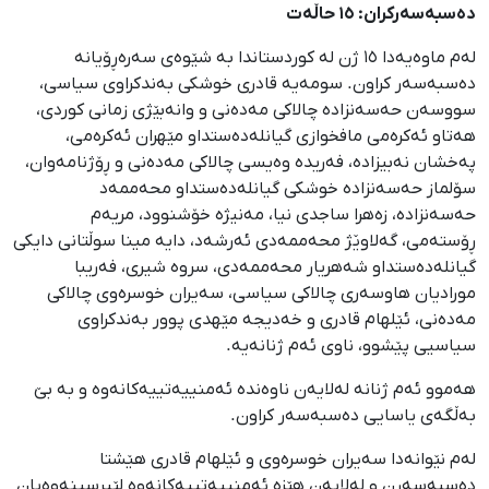
دەسبەسەرکران: ١٥ حاڵەت
لەم ماوەیەدا ١٥ ژن لە کوردستاندا بە شێوەی سەرەڕۆیانە
دەسبەسەر کراون. سومەیە قادری خوشکی بەندکراوی سیاسی،
سووسەن حەسەنزادە چالاکی مەدەنی و وانەبێژی زمانی کوردی،
هەتاو ئەکرەمی مافخوازی گیانلەدەستداو مێهران ئەکرەمی،
پەخشان نەبیزادە، فەریدە وەیسی چالاکی مەدەنی و ڕۆژنامەوان،
سۆلماز حەسەنزادە خوشکی گیانلەدەستداو محەممەد
حەسەنزادە، زەهرا ساجدی نیا، مەنیژە خۆشنوود، مریەم
ڕۆستەمی، گەلاوێژ محەممەدی ئەرشەد، دایە مینا سوڵتانی دایکی
گیانلەدەستداو شەهریار محەممەدی، سروە شیری، فەریبا
مورادیان هاوسەری چالاکی سیاسی، سەیران خوسرەوی چالاکی
مەدەنی، ئێلهام قادری و خەدیجە مێهدی پوور بەندکراوی
سیاسیی پێشوو، ناوی ئەم ژنانەیە.
هەموو ئەم ژنانە لەلایەن ناوەندە ئەمنییەتییەکانەوە و بە بێ
بەڵگەی یاسایی دەسبەسەر کراون.
لەم نێوانەدا سەیران خوسرەوی و ئێلهام قادری هێشتا
دەسبەسەرن و لەلایەن هێزە ئەمنییەتییەکانەوە لێپرسینەوەیان