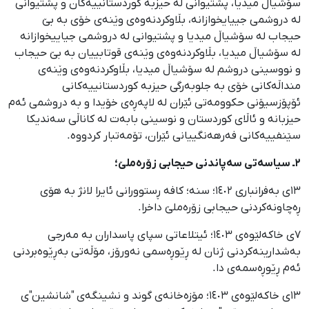
سۆشیاڵ میدیا، پشتیوانی لە حیزبە کوردستانییەکان و پشتیوانی
لە دروشمی جییایخوازانە، بڵاوکردنەوەی وێنەی خۆی بە بێ
حیجاب لە سۆشیاڵ میدیا و پشتیوانی لە دروشمی جیاییخوازانە
لە سۆشیاڵ میدیا، بڵاوکردنەوەی وێنەی قوتابییان بە بێ حیجاب
و نووسینی دروشم لە سۆشیاڵ میدیا، بڵاوکردنەوەی وێنەی
منداڵەکانی خۆی بە جلوبەرگی حیزبە کوردستانییەکانی
ئۆپۆزسیۆنی حکوومەتی ئێران لە لاپەڕەی خۆیدا و بە دروشمی ئەم
حیزبانە و ئاڵای کوردستان و نوسینی بابەت لە کاناڵی سەندیکا
سێنفییەکانی فەرهەنگییانی ئێران، تۆمەتبار کردووە.
٢ـ سیاسەتی سەپاندنی حیجابی زۆرەملێ؛
١٣ی بەفرانباری ١٤٠٢؛ سنە؛ کافە ڕستوورانی ئایرا لانژ بە هۆی
ڕەچاونەکردنی حیجابی زۆرەملێ داخرا.
٧ی خاکەلێوەی ١٤٠٣؛ ئیتلاعاتی سپای پاسداران بە مەرجی
بەشدارینەکردنی ژنان لە ڕێوڕەسمی نەورۆز، مۆڵەتی بەڕێوەبردنی
ئەم ڕێوڕەسمەی دا.
١٣ی خاکەلێوەی ١٤٠٣؛ مۆزەخانەی گوند و نشینگەی "شانشین"ی