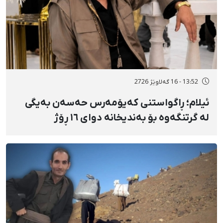
13:52 - 16 گەلاوێژ 2726
ئیلام؛ ڕاگواستنی کەیۆمەرس حەسەن بەیگی
لە گرتنگەوە بۆ بەندیخانە دوای ١٦ ڕۆژ
دەسبەسەرکرانی سەرەڕۆیانە و توندوتیژانە