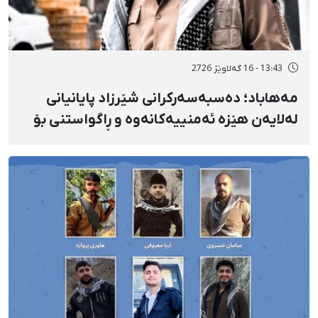
13:43 - 16 گەلاوێژ 2726
مەهاباد؛ دەسبەسەرکرانی شێرزاد پایانیانی
لەلایەن هێزە ئەمنییەکانەوە و ڕاگواستنی بۆ
شوێنێکی ناڕوون