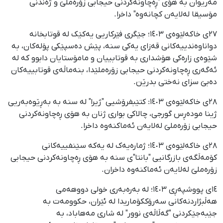
مەریوان بە هۆی "ڕەچاونەکردنی حیجابی زۆرەملێ و ژەندنی
مۆسیقا لەلایەن کچانەوە" داخرا.
٢٧ی خاکەلێوەی ١٤٠٣؛ جێگری فێرکاریی یەکێک لە قوتابخانە
دواناوەندییەکانی قەزای یەکی سنە، پێش دەسپێکی پۆلەکان، بە
شێوەی زارەکی هۆشداری بە قوتابییان و مامۆستایان دابوو کە لە
ئەگەری ڕەچاونەکردنی حیجابی زۆرەملێدا، بنەماڵەی قوتابییەکان
دەبێ سزای نەختی بدرێن.
٢٨ی خاکەلێوەی ١٤٠٣: کتێبفرۆشیی "ژیرا" لە سنە بە بەڕێوەبەریی
ژینا مودەڕس گورجی، چالاکی بواری ژنان بە هۆی ڕەچاونەکردنی
حیجابی زۆرەملێ لەلایەن ئەماکنەوە داخرا.
٢٨ی خاکەلێوەی ١٤٠٣؛ ژمارەیەک لە یەکە سێنفییەکانی
کۆمەڵگەی بازرگانیی "بانتا"ی سنە بە هۆی ڕەچاونەکردنی حیجابی
زۆرەملێ لەلایەن ئەماکنەوە داخران.
١٤ی پووشپەڕی ١٤٠٣؛ لە بەرەبەری خولی دووهەمی
هەڵبژاردنەکانی سەرۆککۆماریدا لە ئێران، حکوومەت بە
جێبەجێکردنی "گەڵاڵەی نوور" لە شاری مەهاباد، بە