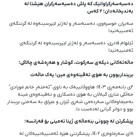
دەسبەسەرکراوانێک کە پاش دەسبەسەرکران هێشتا لە
بەندیخانەدان؛ ٢ کەس
سەیران خوسرەوی، دەسبەسەر و لەژێر لێپرسینەوە لە گرتنگەی
ئەمنییەتیدا
ئێلهام قادری، دەسبەسەر و لەژێر لێپرسینەوە لە گرتنگەی
ئەمنییەتیدا
حاڵەتەکانی دیکەی سەرکوت، گوشار و هەڕەشەی چالاکی؛
برینداربوون بە هۆی تەقینەوەی مین؛ یەک حاڵەت
٢ی بانەمەڕی ١٤٠٣؛ هاووڵاتییەک بە ناوی "ئەختەر خانم مورادی"
خەڵکی شاری گیەڵان بە هۆی دەسکاری و تەقینەوەی مینە
بەجێماوەکانی سەردەمی شەڕی ئێران و عێراق بە سەختی بریندار
بوو و دواتر گیانی لەدەست دا.
پێشگرتن لە چوونی بنەماڵەی ژینا ئەمینی بۆ فەرانسە؛
١٨ی سەرماوەزی ١٤٠٢، پێشگرتنی هێزە ئەمنییەتییەکان لە