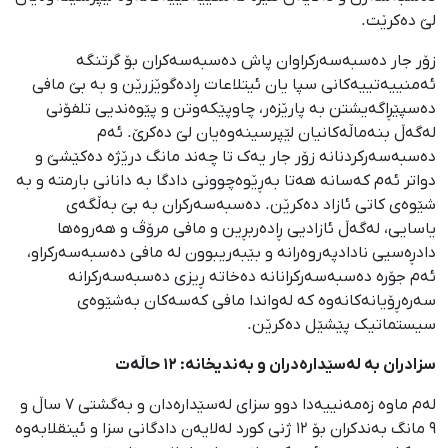
لێ دەکرێت.
زۆر جار دەسبەسەرکراوان پاش دەسبەسەکران بۆ گرتنگە
ئەمنییەتییەکانی سپا یان ئیتلاعات ڕادەگوێزرێن و بە بێ مافی
دەسپێڕاگەیشتن بە پارێزەر، چاوپێکەوتن و پێوەندیی تلفۆنی
لەگەڵ بنەماڵەکانیان لێپرسینەوەیان لێ دەکرێ. ئەم
دەسبەسەرکردنانە زۆر جار یەک تا چەند مانگ درێژە دەکێشێ و
دواتر ئەم کەسانە هەتا بەڕێوەچوونی دادگا بە دانانی بارمتە و بە
شێوەی کاتی ئازاد دەکرێن. دەسبەسەرکران بە بێ بەڵگەی
یاسایی، لەگەڵ ئازادیی ڕادەربڕین و مافی مرۆڤ و هەروەها
دادڕەسیی نادادپەروەرانە و بێبەریبوون لە مافی دەسبەسەرکراو،
ئەم جۆرە دەسبەسەرکرانانە دەخاتە ڕیزی دەسبەسەرکرانە
سەرەڕۆیانەکانەوە کە لەواندا مافی کەسەکان بەشێوەی
سیستماتیک پێشێل دەکرێن.
سزادران بە لەسێدارەدران و بەندیخانە: ١٢ حاڵەت
لەم ماوە زەمەنییەدا دوو سزای لەسێدارەدان و بەگشتی ٧ ساڵ و
٩ مانگ بەندکران بۆ ١٢ ژنی کورد لەلایەن دادگانی سزا و ئینقلابەوە