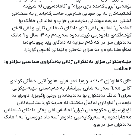
تۆمەتی "پڕوپاگەندە دژی نیزام" و "ئامادەبوون لە شوێنە
گشتییەکان بە بێ حجابی شەرعی، خەسارگەیاندن بە عیفەتی
گشتی، بەرهەمهێنانی بەرهەمی خراپ و هاندانی خەڵک بۆ
گەندەڵی" لەلایەن لقی ٢٦ی دادگای ئینقلابی تاران و لقی ١٠٩١ی
کۆمەڵگەی دادوەریی ئێرشادەوە سەرجەم بە ١٣ ساڵ و ٩ مانگ
بەندکران سزا درا کە ئەم سزایە لە دادگای پێداچوونەوەدا
هەڵوەشایەوە و بە سزای نەختی و لێدانی قامچی گۆڕدرا.
جێبەجێکرانی سزای بەندکرانی ژنانی بەندکراوی سیاسیی سزادراو؛
٢ حاڵەت
١٣ی گەلاوێژی ١٤٠٣؛ سورەیا قەیتەران، هاووڵاتیی خەڵکی گوندی
"کانی مەلا" سەر بە شاری پیرانشار بە مەبەستی جێبەجێکرانی
سزای ٩ مانگ بەندکران بۆ بەندیخانەی ورمێ ڕاگوێزرا. ناوبراو بە
تۆمەتی "هاوکاری لەگەڵ یەکێک لە حیزبە کوردستانییەکانی
ئۆپۆزسیۆنی حکوومەتی ئێران" لەلایەن لقی یەکی دادگای ئینقلابی
مەهابادەوە بە سەرۆکایەتیی دادوەر "سەجاد دووستی" بە ٩ مانگ
بەندکران سزا درابوو.