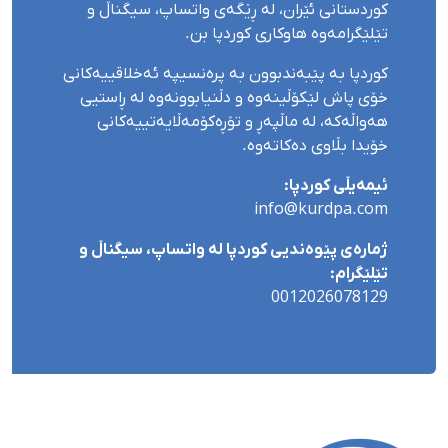
کوردستانی ئێران، لە ڕێگەی واتساپ، سیگناڵ و
تێلێگرامەوە هاوکاری کوردپا بن.
کوردپا بە پێبەندبوون بە پرەنسیپە ئەخلاقییەکانی
خۆی پاش لێکۆڵینەوە و دڵنیابوونەوە لە ڕاستیی
هەواڵەکە، لە ماڵپەڕ و تۆڕەکۆمەڵایەتییەکانی
خۆیدا بڵاوی دەکاتەوە.
ئیمەیڵی کوردپا:
info@kurdpa.com
ژمارەی پێوەندیی کوردپا لە واتساپ، سیگناڵ و
تێلێگرام:
0012026078129