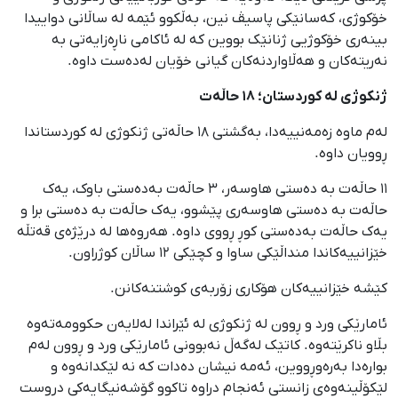
خۆکوژی، کەسانێکی پاسیڤ نین، بەڵکوو ئێمە لە ساڵانی دواییدا
بینەری خۆکوژیی ژنانێک بووین کە لە ئاکامی ناڕەزایەتی بە
نەریتەکان و هەڵاواردنەکان گیانی خۆیان لەدەست داوە.
ژنکوژی لە کوردستان؛ ١٨ حاڵەت
لەم ماوە زەمەنییەدا، بەگشتی ١٨ حاڵەتی ژنکوژی لە کوردستاندا
ڕوویان داوە.
١١ حاڵەت بە دەستی هاوسەر، ٣ حاڵەت بەدەستی باوک، یەک
حاڵەت بە دەستی هاوسەری پێشوو، یەک حاڵەت بە دەستی برا و
یەک حاڵەت بەدەستی کوڕ ڕووی داوە. هەروەها لە درێژەی قەتڵە
خێزانییەکاندا منداڵێکی ساوا و کچێکی ١٢ ساڵان کوژراون.
کێشە خێزانییەکان هۆکاری زۆربەی کوشتنەکانن.
ئامارێکی ورد و ڕوون لە ژنکوژی لە ئێراندا لەلایەن حکوومەتەوە
بڵاو ناکرێتەوە. کاتێک لەگەڵ نەبوونی ئامارێکی ورد و ڕوون لەم
بوارەدا بەرەوڕووین، ئەمە نیشان دەدات کە نە لێکدانەوە و
لێکۆڵینەوەی زانستی ئەنجام دراوە تاکوو گۆشەنیگایەکی دروست