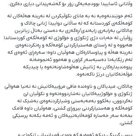
وڵاتانی ئاساییدا بوودجەیەکی زۆر بۆ گەشەپێدانی دیاری دەکرێ.
ئەم خوێندنەوەیە نە بە مانای نکۆڵیکردن لە نەریتە هەڵەکان لە
کۆمەڵگەی کوردستانە کە لە ساڵانی دواییدا ژنانی چالاک و
چالاکانی بەرابەری زایەندی/ڕەگەزی بە دەستی بەتاڵ زیاترین
ڕۆڵیان لە خەبات دژی ژنکوژی و خۆکوژی لە کۆمەڵگەی کوردستاندا
هەبووە و لە ڕاستای هەستیارکردنی کۆمەڵگە و ڕەتکردنەوەی
نەریتە هەڵە و پیاوسالارەکان هەوڵیان داوە؛ سەرەڕای ئەوەی کە
لەم رێگایەدا دەسبەسەر کراون و هەموو ئەنجومەنە
پێوەندیدارەکان بە ژنانیش هەڵوەشاونەتەوە یا چیدیکە
مۆڵەتەکانیان درێژ ناکەنەوە.
چالاکان، میدیاکان و ناوەندە مافی مرۆییەکانیش نە تەنیا هەواڵی
ژنکوژی و خۆکوژییەکانیان نەشاردووەتەوە و نکۆڵیان لێ
نەکردوون، بەڵکوو بەمەبەستی وشیارکردنەوەی بەشێک لە
کۆمەڵگە و هەستیارکردنی بیروڕای گشتی، هەوڵیان داوە قامک
بخەنە سەر خەسارە کۆمەڵایەتییەکان و ئەمە بکەنە پرسێکی
گشتی.
پرسی گرینگی دیکە ئەوەیە کە خودی قوربانییانی ژنکوژی و