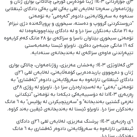
٣ی جۆزەردانی ١٤٠٣؛ ژینا مودەڕس گورجی چالاکانی بواری ژنان و
ڕۆژنامەوان سەرەتا لەلایەن لقی یەکی لقی یەکی دادگای ئینقلابی
سنەوە بە سەرۆکایەتیی دادوەر "کەرەمی" بە تۆمەتی
"دروستکردنی گرووپ و دەستە، سیخوڕی و پڕوپاگەندە دژی نیزام"
بە ٢١ مانگ بەدنکران سزا درا و لە دادگای پێداچوونەوەدا لە
تۆمەتی سیخوڕی بێتاوان ناسرا و سزاکەی بۆ ٢٨ مانگ کەم کرایەوە
کە ١٦ مانگی جێبەجێ دەکرێ. ناوبراو ئێستا بەمەبەستی
تێپەڕاندنی ماوەی سزاکەی لە بەندیخانەی سنەدایە.
٣ی گەلاوێژی ١٤٠٣؛ پەخشان عەزیزی، ڕۆژنامەوان، چالاکی بواری
ژنان و دەرچووی یاریدەدەریی کۆمەڵایەتی، لەلایەن لقی ٢٦ی
دادگای ئینقلابی تارانەوە بە سەرۆکایەتی دادوەر "ئەفشاری" بە
تۆمەتی "بەغی" بە لەسێدارەدران سزا درا. ناوبراو لە ڕۆژی ٢٨ی
ڕەزبەری ١٤٠٣دا لە دۆسییەیەکی دیکەدا بە تۆمەتی "تێکدانی
نەزمی گشتیی بەندیخانە" و "سەرپێچیکردن لە پۆلیس" بە ٦ مانگ
بەندکران سزا درا. ناوبراو ئێستا لە بەندیخانەی ئێڤین بەند کراوە.
٦ی ڕەزبەری ١٤٠٣؛ پرشنگ عەزیزی، لەلایەن لقی ٢٦ی دادگای
ئینقلابی تارانەوە بە سەرۆکایەتی دادوەر ئەفشاری بە ٦ مانگ
بەندکران سزا درا.