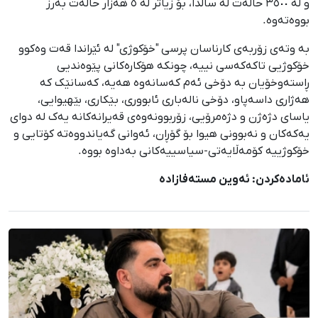
و لە ٣٥٠٠ حاڵەت لە ساڵدا، بۆ زیاتر لە ٥ هەزار حاڵەت بەرز
بووەتەوە.
بە وتەی زۆربەی کارناسان پرسی "خۆکوژی" لە ئێراندا قەت وەکوو
خۆکوژیی تاکەکەسی نییە، چونکە هۆکارەکانی پێوەندیی
ڕاستەوخۆیان بە دۆخی ئەم کەسانەوە هەیە، کەسانێک کە
هەژاری داسەپاو، دۆخی نالەباری ئابووری، بێکاری، بێهیوایی،
یاسای دژەژن و دژەمرۆیی، زۆربوونەوەی قەیرانەکانە یەک لە دوای
یەکەکان و نەبوونی هیوا بۆ گۆڕان، ئەوانی گەیاندووەتە کۆتایی و
خۆکوژییە کۆمەڵایەتی-سیاسییەکانی بەداوە بووە.
ئامادەکردن: ئەوین مستەفازادە