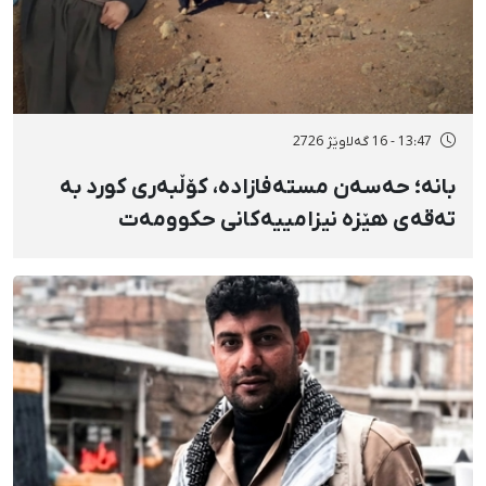
13:47 - 16 گەلاوێژ 2726
بانه؛ حەسەن مستەفازادە، کۆڵبەری کورد بە
تەقەی هێزە نیزامییەکانی حکوومەت
بەسەختی بریندار بوو