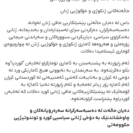
حاڵەتەکانی ژنکوژی و خۆکوژیی ژنان
باس لە دەیان حاڵەتی پێشێلکاریی مافی ژنان لەوانە،
دەسبەسەرکران، دەرکردنی سزای لەسێدارەدان و بەندیخانە، ژنانی
بەندکراوی سیاسی، دیاریکردنی سنوورەکان و سەپاندنی حیجابی
زۆرەملێ و هەروەها ئاماری ژنکوژی و خۆکوژیی ژنان لە چوارچێوەی
کۆماری ئیسلامیدا دەکات.
ئەم ڕاپۆرتە بە پشتبەستن بە ئاماری تۆمارکراو لەلایەن "کوردپا"وە
بڵاو دەکرێتەوە. بە سەرنجدان بە نەبوونی هیچ ئامارێکی ورد لە
دۆخی لە ئێران و بەتایبەت کەشی ئەمنییەتی لە کوردستانی ئێران
ئەم ئامارە زۆر زیاتر لەمەیە و ئەم ڕاپۆرتە تەنیا ئاماژە بە
کۆمەڵێک لە پێشێلکارییەکانی مافی ژنانی کورد دەکات کە لەلایەن
کوردپاوە پشتڕاست کراونەتەوە.
دەیان حاڵەت لە دەسبەسەرکرانە سەرەڕۆیانەکان و
چاوخشاندنێک بە دۆخی ژنانی سیاسیی کورد و توندوتیژیی
حکوومەتی