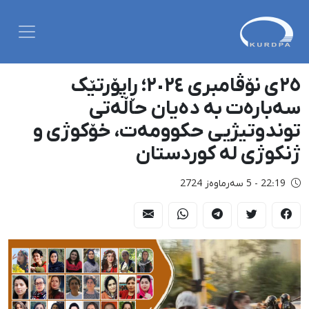
٢٥ی نۆڤامبری ٢٠٢٤؛ ڕاپۆرتێک
سەبارەت بە دەیان حاڵەتی
توندوتیژیی حکوومەت، خۆکوژی و
ژنکوژی لە کوردستان
22:19 - 5 سەرماوەز 2724