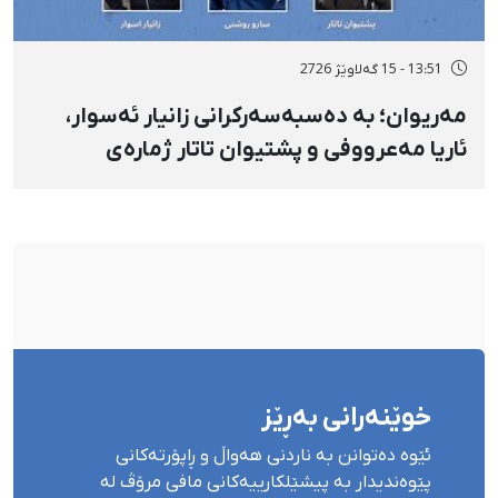
13:51 - 15 گەلاوێژ 2726
مەریوان؛ بە دەسبەسەرکرانی زانیار ئەسوار،
ئاریا مەعرووفی و پشتیوان تاتار ژمارەی
دەسبەسەرکراوانی سەرەڕۆیانە لە ئاوایی «نێ»
بۆ شەش کەس زیادی کرد
خوێنەرانی بەڕێز
ئێوە دەتوانن بە ناردنی هەواڵ و ڕاپۆرتەکانی
پێوەندیدار بە پیشێلکارییەکانی مافی مرۆڤ لە