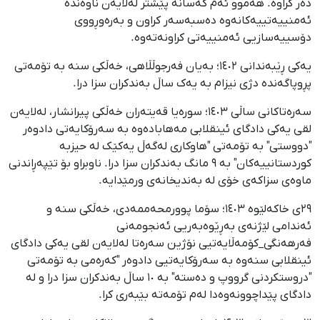
دەر کراوە. هەموو ئەم کەسانە پێشتر لەلایەن ناوەندە
ئەمنییەتییەکانەوە دەسبەسەر کراون و بەرەوڕووی
دۆسییەسازیی ئەمنییەتی کراونەتەوە.
یەکی ڕێبەندانی ١٤٠٢؛ بەیان فەرجوڵڵاهی، خەڵکی سنە بە تۆمەتی
پڕوپاگەندە دژی نیزام بە یەک ساڵ بەندکران سزا درا.
سەرەتاکانی ساڵی ١٤٠٣؛ سورەیا قەیتەران خەڵکی پیرانشار، لەلایەن
لقی یەکی دادگای ئینقلابی مەهابادەوە بە سەرۆکایەتی دادوەر
"دووستی" بە تۆمەتی "هاوکاری لەگەڵ یەکێک لە حیزبە
کوردستانییەکان" بە ٩ مانگ بەندکران سزا درا. ناوبراو بۆ تێپەڕاندنی
ماوەی سزاکەی خۆی لە بەندیخانەی ورمێدایە.
٢٩ی خاکەلێوە ١٤٠٣؛ سۆما پوورمحەممەدی، خەڵکی سنە و
ئەندامی لێژنەی بەڕێوەبەریی ئەنجومەنی
فەرهەنگی_کۆمەڵایەتیی نۆژین سەرەتا لەلایەن لقی یەکی دادگای
ئینقلابی سنەوە بە سەرۆکایەتیی دادوەر "کەرەمی بە تۆمەتی
"دروستکردنی گرووپ و دەستە" بە ١٠ ساڵ بەندکران سزا درا و لە
دادگای پێداچوونەوەدا لەم تۆمەتە بێبەری کرا.