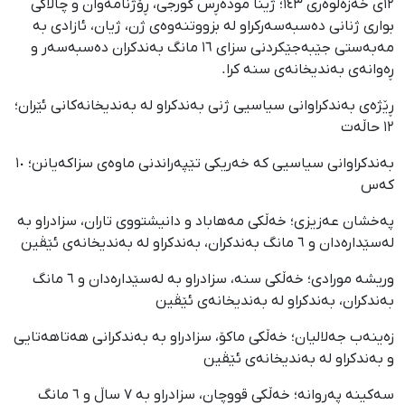
١٢ی خەزەڵوەری ١٤٣؛ ژینا مودەڕس گورجی، ڕۆژنامەوان و چالاکی
بواری ژنانی دەسبەسەرکراو لە بزووتنەوەی ژن، ژیان، ئازادی بە
مەبەستی جێبەجێکردنی سزای ١٦ مانگ بەندکران دەسبەسەر و
ڕەوانەی بەندیخانەی سنە کرا.
ڕێژەی بەندکراوانی سیاسیی ژنی بەندکراو لە بەندیخانەکانی ئێران؛
١٢ حاڵەت
بەندکراوانی سیاسیی کە خەریکی تێپەراندنی ماوەی سزاکەیانن؛ ١٠
کەس
پەخشان عەزیزی؛ خەڵکی مەهاباد و دانیشتووی تاران، سزادراو بە
لەسێدارەدان و ٦ مانگ بەندکران، بەندکراو لە بەندیخانەی ئێڤین
وریشە مورادی؛ خەڵکی سنە، سزادراو بە لەسێدارەدان و ٦ مانگ
بەندکران، بەندکراو لە بەندیخانەی ئێڤین
زەینەب جەلالیان؛ خەڵکی ماکۆ، سزادراو بە بەندکرانی هەتاهەتایی
و بەندکراو لە بەندیخانەی ئێڤین
سەکینە پەروانە؛ خەڵکی قووچان، سزادراو بە ٧ ساڵ و ٦ مانگ