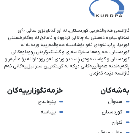
ئاژانسی هەواڵدەریی کوردستان، لە ١ی گەلاوێژی ساڵی ٩٠ی
هەتاوییەوە دەستی بە چالاکی کردووە و ئامانج لە وەگەڕخستنی
كوردپا، پڕكردنەوەی ئەو بۆشایییە هەواڵدەرییە وردەیە لە
كوردستان. هەروەها سەرتاسەری و گشتگیركردنی ڕووداوەكانی
كوردستان و گواستنەوەی ڕاست و وردی ئەو ڕووداوانە بۆ ماڵپەڕ و
ڕاگەیەندنە هەواڵییەكانی دیكە لە گرینگترین ستراتیژییەكانی ئەم
ئاژانسە دێنە ئەژمار.
بەشەکان
خزمەتگوزارییەکان
هەواڵ
پێوەندی
کوردستان
پێناسە
ئێران
مافی مرۆڤ