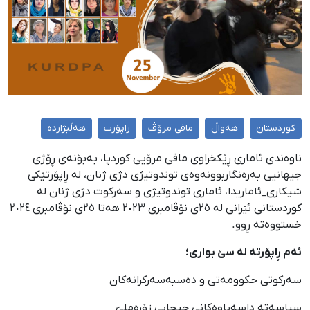
کوردستان
هەواڵ
مافی مرۆڤ
راپۆرت
هەڵبژاردە
ناوەندی ئاماری ڕێکخراوی مافی مرۆیی کوردپا، بەبۆنەی ڕۆژی
جیهانیی بەرەنگاربوونەوەی توندوتیژی دژی ژنان، لە ڕاپۆرتێکی
شیکاری_ئاماریدا، ئاماری توندوتیژی و سەرکوت دژی ژنان لە
کوردستانی ئێرانی لە ٢٥ی نۆڤامبری ٢٠٢٣ هەتا ٢٥ی نۆڤامبری ٢٠٢٤
خستووەتە ڕوو.
ئەم ڕاپۆرتە لە سێ بواری؛
سەرکوتی حکوومەتی و دەسبەسەرکرانەکان
سیاسەتە داسەپاوەکانی حیجابی زۆرەملێ