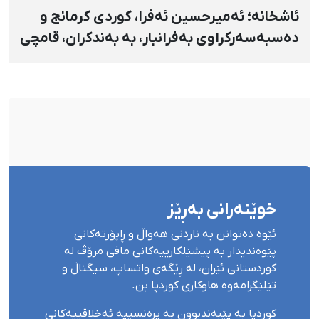
ئاشخانە؛ ئەمیرحسین ئەفرا، کوردی کرمانج و
دەسبەسەرکراوی بەفرانبار، بە بەندکران، قامچی
و پێبژاردنی نەختی سزا درا
خوێنەرانی بەڕێز
ئێوە دەتوانن بە ناردنی هەواڵ و ڕاپۆرتەکانی
پێوەندیدار بە پیشێلکارییەکانی مافی مرۆڤ لە
کوردستانی ئێران، لە ڕێگەی واتساپ، سیگناڵ و
تێلێگرامەوە هاوکاری کوردپا بن.
کوردپا بە پێبەندبوون بە پرەنسیپە ئەخلاقییەکانی