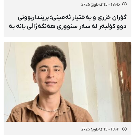
13:45 - 15 گەلاوێژ 2726
گۆران خزری و بەختیار ئەمینی؛ برینداربوونی
دوو کۆڵبەر لە سەر سنووری هەنگەژاڵی بانه بە
تەقەی ڕاستەوخۆی هێزە سەربازییەکان و
تەقینەوەی مین
13:41 - 15 گەلاوێژ 2726