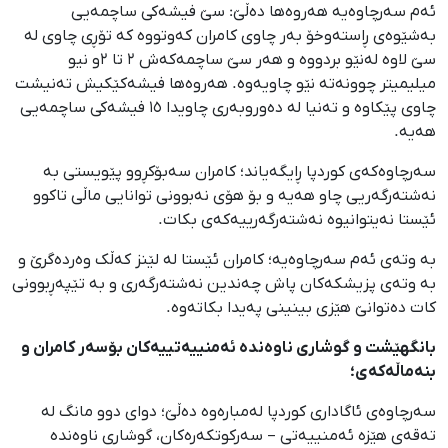
ئەم سەرچاوەیە هەروەها دەڵێ: سێ فیشەکی ساچمەیی
بەشێوەی ڕاستەوخۆ بەر چاوی کامران کەوتووە کە تۆڕی چاوی لە
سێ لاوە لەنێو بردووە و هەر سێ ساچمەکەش ٢ تا ٢و نیو
میلیمیتر چوونەتە نێو چاویەوە. هەروەها فیشەکێکیش تەنیشت
چاوی پێکاوە و تەنیا لە دەوروبەری چاویدا ١٥ فیشەکی ساچمەیی
هەیە.
سەرچاوەکەی کوردپا ڕایگەیاند؛ کامران سەبۆكڕوو پێویستی بە
نەشتەرگەریی چاو هەیە و بۆ هۆی نەبوونی توانایی ماڵی تاکوو
ئێستا نەیتوانیوە نەشتەرگەرییەکەی بکات.
بە وتەی ئەم سەرچاوەیە؛ کامران ئێستا لە لێنز کەڵک وەردەگرێ و
بە وتەی پزیشکەکان پاش چەندین نەشتەرگەری و بە تێپەڕبوونی
کات دەتوانێ هێزی بینینی پەیدا بکاتەوە.
بانگهێشت و گوشاری ناوەندە ئەمنییەتییەکان بۆسەر کامران و
بنەماڵەکەی؛
سەرچاوەی ئاگاداری کوردپا لەمبارەوە دەڵێ؛ دوای دوو مانگ لە
تەقەی هێزە ئەمنییەتی – سەرکوتکەرەکان، گوشاری ناوەندە