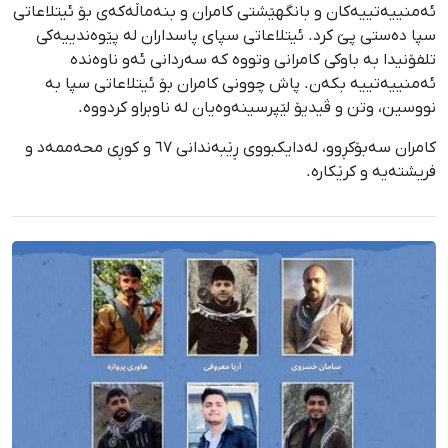
ئەمنییەتییەکان و بانگهێشتی کامران و بنەماڵەکەی بۆ ئیتلاعاتی
سپا دەستی پێ کرد. ئیتلاعاتی سپای پاسداران لە پێوەندییەکی
تلفۆنیدا بە باوکی کامرانی وتووە کە سەردانی ئەو ناوەندە
ئەمنییەتییە بکەن. پاش چوونی کامران بۆ ئیتلاعاتی سپا بە
نووسین، وتن و ڤیدیۆ لێپرسینەوەیان لە ناوبراو کردووە.
کامران سەبۆکڕوو، لەدایکبووی ڕێبەندانی ٦٧ و کوڕی محەممەد و
فریشتەیە و کرێکارە.