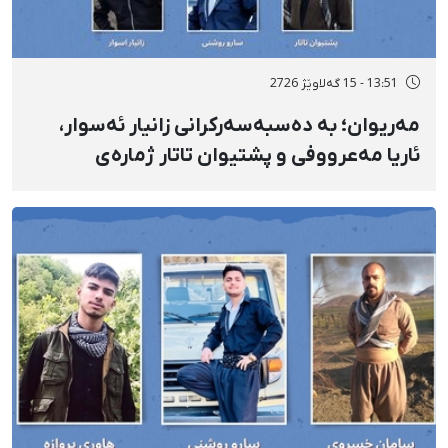
13:51 - 15 گەلاوێژ 2726
مەریوان؛ بە دەسبەسەرکرانی زانیار ئەسوار،
ئاریا مەعرووفی و پشتیوان تاتار ژمارەی
دەسبەسەرکراوانی سەرەڕۆیانە لە ئاوایی «نێ»
بۆ شەش کەس زیادی کرد