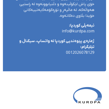
خۆی پاش لێکۆڵینەوە و دڵنیابوونەوە لە ڕاستیی
هەواڵەکە، لە ماڵپەڕ و تۆڕەکۆمەڵایەتییەکانی
خۆیدا بڵاوی دەکاتەوە.
ئیمەیڵی کوردپا:
info@kurdpa.com
ژمارەی پێوەندیی کوردپا لە واتساپ، سیگناڵ و
تێلێگرام:
0012026078129