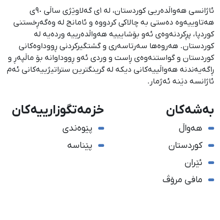
ئاژانسی هەواڵدەریی کوردستان، لە ١ی گەلاوێژی ساڵی ٩٠ی
هەتاوییەوە دەستی بە چالاکی کردووە و ئامانج لە وەگەڕخستنی
كوردپا، پڕكردنەوەی ئەو بۆشایییە هەواڵدەرییە وردەیە لە
كوردستان. هەروەها سەرتاسەری و گشتگیركردنی ڕووداوەكانی
كوردستان و گواستنەوەی ڕاست و وردی ئەو ڕووداوانە بۆ ماڵپەڕ و
ڕاگەیەندنە هەواڵییەكانی دیكە لە گرینگترین ستراتیژییەكانی ئەم
ئاژانسە دێنە ئەژمار.
بەشەکان
خزمەتگوزارییەکان
هەواڵ
پێوەندی
کوردستان
پێناسە
ئێران
مافی مرۆڤ