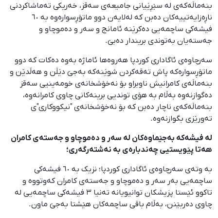
بنەماڵەکەی لە سێڕێیانی جامیعەی سەقز، خەریکی تەماشاکردنی
ناڕەزایەتییەکان دەبن کە لەلایەن دوو ماتۆڕسوارەوە بە ٦٠
فیشەکی ساچمەیی دەکرێنە ئامانج و سەر و دەموچاو و
جەستەیان بەتوندی بریندار دەبێ.
سەرچاوەی ئاگاداری کوردپا هەروەها ئاماژە بەوە دەکات کە دوو
ماتۆڕسوارەکە پاش تەقەکردن شوێنەکە بەجێ دێڵن و هەڵدێن و
بنەماڵەی کامرانیش ناوبراو بۆ نەخۆشخانەی خومەینیی سەقز
دەگوازنەوە بەڵام بە هۆی توندیی برینەکانی چاوی کامرانەوە،
بنەماڵەکەی ناچار دەبن کە بۆ نەخۆشخانەی "نیکووکاری"ی
تەورێزی بگوازنەوە.
لە فیشەکە بەجێماوەکان لە سەر و دەموچاو و جەستەی کامران
هەتا پێویستیی چەندبارەی بە نەشتەرگەری؛
بە وتەی سەرچاوەی ئاگاداری کوردپا؛ نزیک بە ٦٠ فیشەکی
ساچمەیی بەر سەر و دەموچاو و جەستەی کامران کەوتووە و
تاکوو ئێستا پزیشکان توانیویانە تەنیا ٣ فیشەکی ساچمەیی لە
چاوی دەربێنن، بەڵام باقی ساچمەکان هێشتا بەجێ ماون.