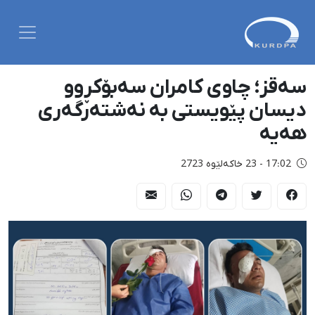
سەقز؛ چاوی کامران سەبۆکڕوو
دیسان پێویستی بە نەشتەرگەری
هەیە
17:02 - 23 خاکەلێوه 2723