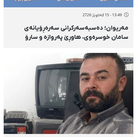
13:49 - 15 گەلاوێژ 2726
مەریوان؛ دەسبەسەرکرانی سەرەڕۆیانەی
سامان خوسرەوی، هاوڕێ پەروازە و سارۆ
ڕەوشەنی لەلایەن هێزە ئەمنییەکان و
گواستنەوەیان بۆ شوێنێکی نادیار