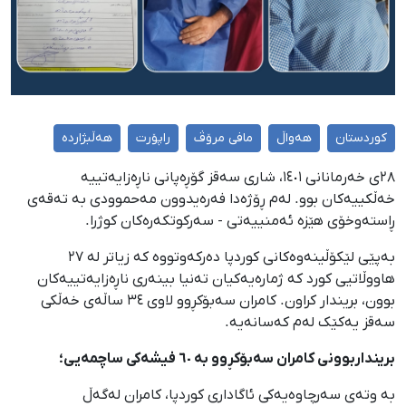
کوردستان
هەواڵ
مافی مرۆڤ
راپۆرت
هەڵبژاردە
٢٨ی خەرمانانی ١٤٠١، شاری سەقز گۆڕەپانی ناڕەزایەتییە
خەڵکییەکان بوو. لەم ڕۆژەدا فەرەیدوون مەحموودی بە تەقەی
ڕاستەوخۆی هێزە ئەمنییەتی - سەرکوتکەرەکان کوژرا.
بەپێی لێکۆڵینەوەکانی کوردپا دەرکەوتووە کە زیاتر لە ٢٧
هاووڵاتیی کورد کە ژمارەیەکیان تەنیا بینەری ناڕەزایەتییەکان
بوون، بریندار کراون. کامران سەبۆکڕوو لاوی ٣٤ ساڵەی خەڵکی
سەقز یەکێک لەم کەسانەیە.
برینداربوونی کامران سەبۆکڕوو بە ٦٠ فیشەکی ساچمەیی؛
بە وتەی سەرچاوەیەکی ئاگاداری کوردپا، کامران لەگەڵ