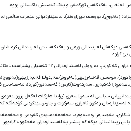
یزادە (بەلووچ)، یووسف میرزاوەند). لەسێدارەدرانی مێحراب ساڵحی لە 
اوکات لەگەڵ لەسێدارەدرانی ٦٢ هاووڵاتیی کورد، ٥ کەسی دیکەش لە زیندانی ورمێ و یەک کەسیش لە
پێ کراوە.
رووز مووسالوو(کورد)، موحسن قەنبەرزێهی(بەلووچ)،عەبدوڵڵا قەنبەرزێهی(بەل
ەلیڕەزا ئەکبەری، سەرکەوت(ئارش) ئەحمەدی(کورد)، مەحیەدین ئیب
ە بکرێ کە لەسێدارەدرانی ٧ کەس لە زیندانییانی سیاسی لە سەرتاسەری ئێراندا هاوکات لەگە
ە لەسێدارەدان وەکوو ئامرازی سەرکوت و چاوترسێنکردنی کۆمەڵگە کە
ن شکاری، مەجیدڕەزا ڕەهنەوەرد، محەممەدمێهدی کەرەمی و محەممەد
 و باقی زیندانییانی دیکە کە پێشتر بە لەسێدارەدران مەحکووم کرابوون