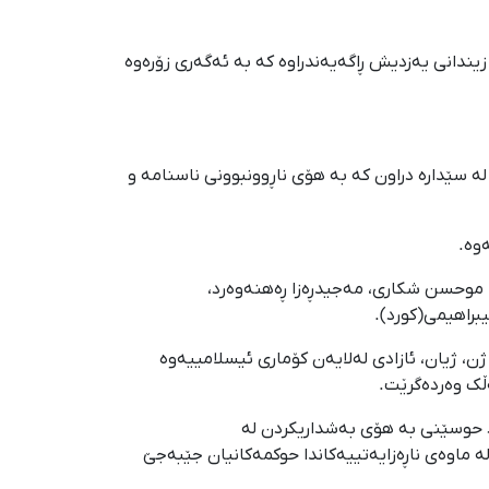
زیندانی یەزدیش ڕاگەیەندراوە کە بە ئەگەری زۆرەوە
 زیندانی کرماشان لە سێدارە دراون کە بە هۆی ناڕوونبوونی ناسنامە و
ووچ)، موحسن شکاری، مەجیدڕەزا ڕەهنەوەرد،
راهیمی(کورد).
ڵ بزووتنەوەی ژن، ژیان، ئازادی لەلایەن کۆماری ئیسلامییەوە
ڵک وەردەگرێت.
 حوسێنی بە هۆی بەشداریکردن لە
 لە ماوەی ناڕەزایەتییەکاندا حوکمەکانیان جێبەجێ