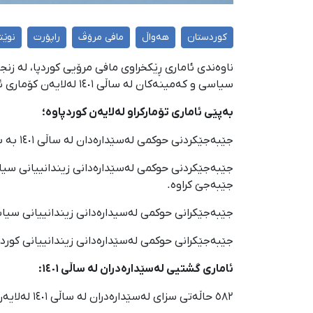
کوردستان
هەواڵ
مافی مرۆڤ
راپۆرت
نوێت
ناوەندی ئاماری ڕێکخراوی مافی مرۆیی کوردپا، لە زنج
سیاسی و کەمینەکان لە ساڵی ١٤٠١ لەلایەن کۆماری ئیسلامییەوە.
بەپێی ئاماری تۆمارکراو لەلایەن کوردپاوە؛
جێبەجێکردنی حوکمی لەسێدارەدان لە ساڵی ١٤٠١ بە بەراورد لەگەڵ ساڵی ١٤٠٠، ٦٤ لەسەد بەرز بووەتەوە.
جێبەجێ کراوە.
جێبەجێکرانی حوکمی لەسیدارەدانی زیندانییانی سیاسیی کورد ٤ هێندە بە
جێبەجێکرانی حوکمی لەسێدارەدانی زیندانییانی کورد و بەلووچ بۆ تاو
ئاماری گشتیی لەسێدارەدران لە ساڵی ١٤٠١:
٥٨٢ حاڵەتی سزای لەسێدارەدران لە ساڵی ١٤٠١ لەلایەن کۆماری ئیسلامییەوە جێبەجێ کراوە.