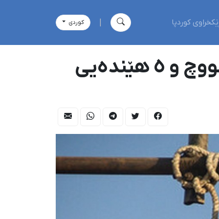
ێکخراوی کوردپا
|
كوردی
لەسێدارەدرانی ٢ هێندەیی زیندانییانی کورد و بەلووچ و ٥ هێندەیی