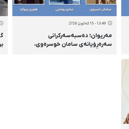
13:49 - 15 گەلاوێژ 2726
مەریوان؛ دەسبەسەرکرانی
گۆ
سەرەڕۆیانەی سامان خوسرەوی،
بر
هاوڕێ پەروازە و سارۆ ڕەوشەنی
سن
لەلایەن هێزە ئەمنییەکان و
ڕا
گواستنەوەیان بۆ شوێنێکی نادیار
تە