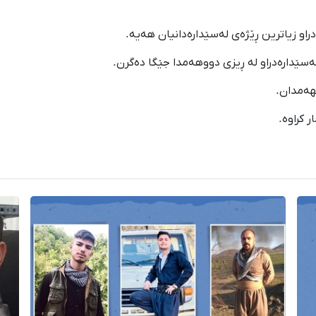
هەمدان.
ر کراوە.