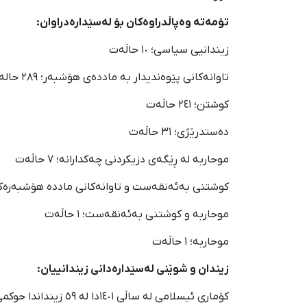
تۆمەتە وەپاڵدراوەکان بۆ لەسێدارەدراوان:
زیندانیی سیاسی؛ ١٠ حاڵەت
تاوانەکانی پێوەندیدار بە ماددەی هۆشبەر؛ ٢٨٩ حالەت
کوشتن؛ ٢٤١ حاڵەت
دەستدرێژی؛ ٣١ حاڵەت
موحاربە لە ڕێگەی دزیکردنی چەکدارانە؛ ٧ حاڵەت
کوشتنی بەئەنقەست و تاوانەکانی ماددە هۆشبەرەکان؛ ٢ ح
موحاربە و کوشتنی بەئەنقەست؛ ١ حاڵەت
موحاربە؛ ١ حاڵەت
زیندان و شوێنی لەسێدارەدانی زیندانییان:
کۆماری ئیسلامی لە 