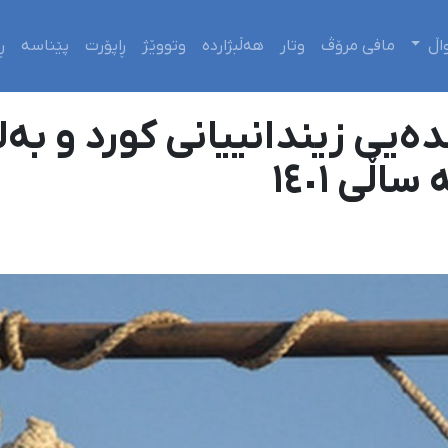
اڵ
مافی مرۆڤ
وتار
هەڵبژاردە
وتووێژ
ڕاپۆرت
پێناسە
ڕ
ڵی ١٤٠١