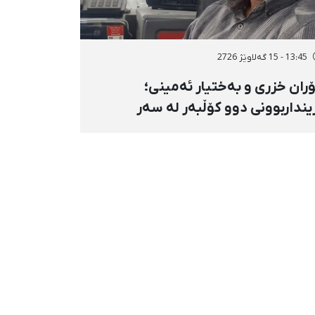
13:45 - 15 گەلاوێژ 2726
ران خزری و بەختیار ئەمینی؛
ینداربوونی دوو کۆڵبەر لە سەر
ووری هەنگەژاڵی بانه بە تەقەی
ستەوخۆی هێزە سەربازییەکان و
قینەوەی مین