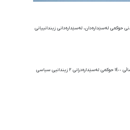
دنی حوکمی لەسێدارەدان، لەسێدارەدانی زیندانییانی
جێبەجێکردنی حوکمی لەسێدارەدانی زیندانییانی سیاسی لە سەرتاسەری ئێراندا ٥ هێندە بەرز بووەتەوە. لەحاڵێکدا کە لە ساڵی ١٤٠٠ حوکمی لەسێدارەدرانی ٢ زیندانیی سیاسی