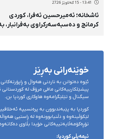
13:41 - 15 گەلاوێژ 2726
ئاشخانە؛ ئەمیرحسین ئەفرا، کوردی
کرمانج و دەسبەسەرکراوی بەفرانبار، بە
بەندکران، قامچی و پێبژاردنی نەختی
سزا درا
خوێنەرانی بەڕێز
ئێوە دەتوانن بە ناردنی هەواڵ و ڕاپۆرتەکانی 
پیشێلکارییەکانی مافی مرۆڤ لە کوردستانی ئێ
سیگناڵ و تێلێگرامەوە هاوکاری کوردپا بن.
کوردپا بە پێبەندبوون بە پرەنسیپە ئەخلاقی
لێکۆڵینەوە و دڵنیابوونەوە لە ڕاستیی هەواڵەک
تۆڕەکۆمەڵایەتییەکانی خۆیدا بڵاوی دەکاتەوە
ئیمەیڵی کوردپا: