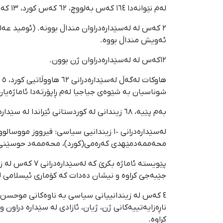
لەم نێوانەدا ١٦٤ کەس بەلووچ، ٦٢ کەس کورد، ١٣ کەس ئەفغان، یەک کەس تورکمەن و یەک کەسیش پاکستانی بووە.
٢ کەس لە لەسێدارەدراوان منداڵ بوونە. (ئومید عەل
ئەویش منداڵ بووە.
١٢کەس لە لەسێدارەدراوان ژن بوون.
ه
شوناسیان بە شێوەی جیاجیا لەم ڕاپۆرتەدا ئاماژەیان 
بەم پێیە، ٦٨ زیندانی لە کوردستانی ئێراندا لە سێدارە دراون کە کوردپا بەڕوونی لەسێدارەدرانی ٦٢ کەسیان پشتڕاست دەکاتەوە.
لەسێدارەدرانی ١٠ زیندانیی سیاسی: فی
محەممەدمێهدی کەرەمی(کورد)، محەممەد حوسێنی، ع
پێویستە ئاماژ
جێبەجێ کراوە و نیشان دەدات کە کۆماری ئیسلامی ل
٤ کەس لە زیندانییانی سیاسی بە ناوەکانی موحس
ناڕەزایەتییەکانی ژن، ژیان، ئازادی لە سێدارە دراون
کراوە.