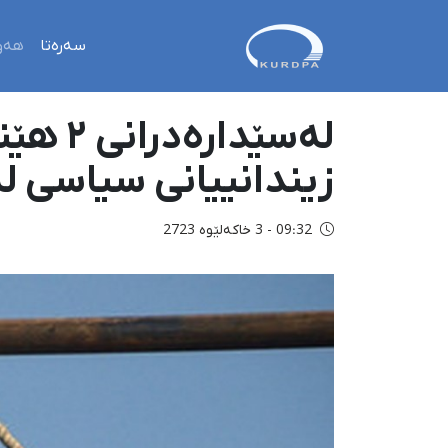
سەرەتا
هەو
زیندانییانی سیاسی لە سا
09:32 - 3 خاکەلێوه 2723