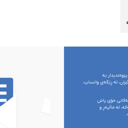
پێوەندیدار بە
ران، لە ڕێگەی واتساپ،
یەکانی خۆی پاش
ە، لە ماڵپەڕ و
.