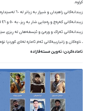
کراوە.
زیندانەکانی زاهێدان و شیراز بە زیاتر لە ٦٠ لەسێدارەدراو زیاترین ڕێژەی لەسێدارەدانیان هەیە.
زیندانەکانی کەرەج و ڕەجایی شار بە ڕیز، بە ٥٠ و ٤٦ لەسێدارەدراو لە ڕیزی دووهەمدا جێگا دەگرن.
زیندانەکانی ئەراک و ورمێ و ئێسفەهان لە ڕیزی سێ
ـ ناوەکان و زانیارییەکانی ئەم ئامارە لەلای کوردپا تۆما
ئامادەکردن: ئەوین مستەفازادە