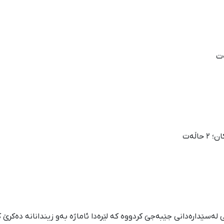
اڵەت
ساڵی ١٤٠١دا لە ٥٩ زینداندا حوکمی لەسێدارەدانی جێبەجێ کردووە کە لێرەدا ئاماژە بەو زین