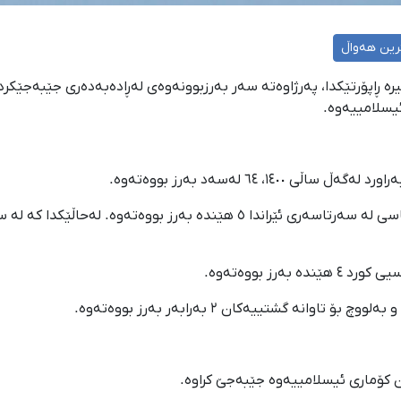
رین هەواڵ
یرە ڕاپۆرتێکدا، پەرژاوەتە سەر بەرزبوونەوەی لەڕادەبەدەری جێبەجێکر
رز بووەتەوە.
انە گشتییەکان ٢ بەرابەر بەرز بووەتەوە.