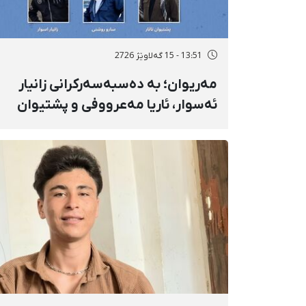
13:51 - 15 گەلاوێژ 2726
مەریوان؛ بە دەسبەسەرکرانی زانیار
ئەسوار، ئاریا مەعرووفی و پشتیوان
تاتار ژمارەی دەسبەسەرکراوانی
سەرەڕۆیانە لە ئاوایی «نێ» بۆ شەش
کەس زیادی کرد