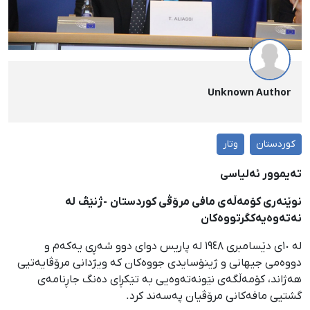
Unknown Author
کوردستان
وتار
ته‌یموور ئه‌لیاسی
نوێنه‌ری کۆمه‌ڵه‌ی مافی مرۆڤی کوردستان -ژنێڤ له
نه‌ته‌وەیه‌کگرتووه‌کان
له‌ ١٠ی دێسامبری ١٩٤٨ له‌ پاریس دوای دوو شه‌ڕی یه‌که‌م و
دووه‌می جیهانی و ژینۆسایدی جووه‌کان که‌ ویژدانی مرۆڤایه‌تیی
هه‌ژاند، کۆمه‌ڵگه‌ی نێونه‌ته‌وه‌یی به‌ تێکڕای ده‌نگ جاڕنامه‌ی
گشتیی مافه‌کانی مرۆڤیان په‌سه‌ند کرد.