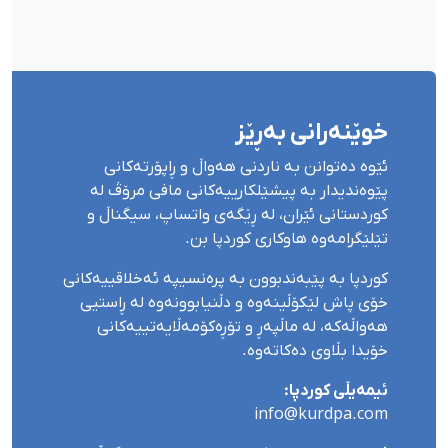
خوێنەرانی بەڕێز
ئێوە دەتوانن بە ناردنی هەواڵ و ڕاپۆرتەکانی
پێوەندیدار بە پیشێلکارییەکانی مافی مرۆڤ لە
کوردستانی ئێران، لە ڕێگەی واتساپ، سیگناڵ و
تێلێگرامەوە هاوکاری کوردپا بن.
کوردپا بە پێبەندبوون بە پرەنسیپە ئەخلاقییەکانی
خۆی پاش لێکۆڵینەوە و دڵنیابوونەوە لە ڕاستیی
هەواڵەکە، لە ماڵپەڕ و تۆڕەکۆمەڵایەتییەکانی
خۆیدا بڵاوی دەکاتەوە.
ئیمەیڵی کوردپا:
info@kurdpa.com