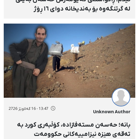
لە گرتنگەوە بۆ بەندیخانە دوای ١٦ ڕۆژ
دەسبەسەرکرانی سەرەڕۆیانە و توندوتیژانە
13:47 - 16 گەلاوێژ 2726
Unknown Author
بانه؛ حەسەن مستەفازادە، کۆڵبەری کورد بە
تەقەی هێزە نیزامییەکانی حکوومەت