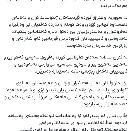
وه‌رده‌گیردرێت.
له‌ سووریە و عێراق کورده‌ ئێزدییەکان ژینۆساید کران و له‌لایه‌ن
داعشەوە کچانی ئێزدی وه‌ک کۆیلە و بەردە‌ که‌ڵکیان لێ وه‌رگیرا و
ده‌فرۆشران و دەسدرێژییان پێ ده‌کرا. دیاره‌ ئه‌ندامانی پێکهاتە‌
نه‌ته‌وه‌یی و ئایینییه‌کان گه‌وره‌ترین قوربانیی ئه‌و شه‌ڕانه‌ن و
زۆرترین خه‌ساریان بەردەکەوێت.
له‌ ئێران ساڵانه‌ سه‌دان هاوڵاتیی کورد، به‌لووچ، عه‌ره‌بی ئه‌هوازی و
به‌هایی به‌هۆی بیر و باوه‌ڕی سیاسی، جیاوازیی نه‌ته‌وه‌یی و
ئایینییان له‌گه‌ڵ ڕێژیمی حاکم له‌سێداره ‌ده‌درێن.
زۆر جار وڵاتان به‌تایبه‌ت ئێران و چین و عه‌ره‌بستان به‌ ناوی
"کولتوری ڕیلاتیڤیسم" واته‌ "نسبی یان ئیدیۆلۆژی و شه‌ریعه‌ته‌وه‌"
پره‌نسیپه‌کانی جاڕنامه‌ی گشتیی مافه‌کانی مرۆڤ پێشێل ده‌که‌ن و
ده‌یخه‌نه‌ ژێر پرسیاره‌وه‌.
وڵاتی ئێران که‌ پێنج له‌و نۆ په‌یماننامه‌ نێونه‌ته‌وه‌ییه‌ی په‌سه‌ند
کردووه‌، ساڵانه‌ له‌لایه‌ن شورای مافه‌کانی مرۆڤی
نه‌ته‌وه‌یه‌کگرتووه‌کان له‌ ژنێڤ و هه‌روه‌ها له‌ کۆڕی گشتیی