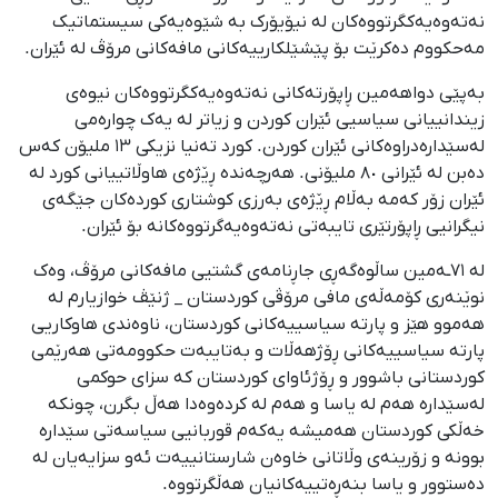
نه‌ته‌وه‌یه‌کگرتووه‌کان له‌ نیۆیۆرک به‌ شێوه‌یه‌کی سیستماتیک
مه‌حکووم ده‌کرێت بۆ پێشێلکارییه‌کانی مافه‌کانی مرۆڤ له‌ ئێران.
به‌پێی دواهەمین ڕاپۆرته‌کانی نه‌ته‌وە‌یه‌کگرتووه‌کان نیوه‌ی
زیندانییانی سیاسیی ئێران کوردن و زیاتر لە یه‌ک چواره‌می
له‌سێداره‌دراوه‌کانی ئێران کوردن. کورد تەنیا نزیکی ١٣ ملیۆن که‌س
ده‌بن له‌ ئێرانی ٨٠ ملیۆنی. هه‌رچه‌نده‌ ڕێژه‌ی هاوڵاتییانی کورد له‌
ئێران زۆر که‌مه‌ بەڵام ڕێژه‌ی به‌رزی کوشتاری کورده‌کان جێگه‌ی
نیگرانیی ڕاپۆرتێری تایبه‌تی نه‌ته‌وه‌یه‌گرتووه‌کانه‌ بۆ ئێران‌.
له‌ ٧١ـە‌مین ساڵوه‌گه‌ڕی جاڕنامه‌ی گشتیی مافه‌کانی مرۆڤ، وه‌ک
نوێنه‌ری کۆمه‌ڵه‌ی مافی مرۆڤی کوردستان _ ژنێڤ خوازیارم له‌
هه‌موو هێز و پارته‌ سیاسییه‌کانی کوردستان، ناوەندی هاوکاریی
پارتە سیاسییەکانی ڕۆژهەڵات و به‌تایبه‌ت حکوومه‌تی هه‌رێمی
کوردستانی باشوور و ڕۆژئاوای کوردستان کە سزای حوکمی
له‌سێداره‌ هه‌م له‌ یاسا و هه‌م له‌ کرده‌وه‌دا هه‌ڵ بگرن، چونکه‌
خه‌ڵکی کوردستان هه‌میشه‌ یه‌که‌م قوربانیی سیاسه‌تی سێداره‌
بوونه‌ و زۆرینه‌ی وڵاتانی خاوه‌ن شارستانییه‌ت ئه‌و سزایه‌یان له‌
ده‌ستوور و یاسا بنه‌ڕه‌تییه‌کانیان هه‌ڵگرتووه‌.