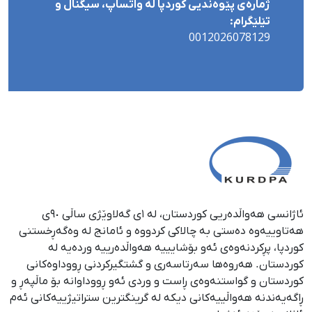
ژمارەی پێوەندیی کوردپا لە واتساپ، سیگناڵ و
تێلێگرام:
0012026078129
ئاژانسی هەواڵدەریی کوردستان، لە ١ی گەلاوێژی ساڵی ٩٠ی
هەتاوییەوە دەستی بە چالاکی کردووە و ئامانج لە وەگەڕخستنی
كوردپا، پڕكردنەوەی ئەو بۆشایییە هەواڵدەرییە وردەیە لە
كوردستان. هەروەها سەرتاسەری و گشتگیركردنی ڕووداوەكانی
كوردستان و گواستنەوەی ڕاست و وردی ئەو ڕووداوانە بۆ ماڵپەڕ و
ڕاگەیەندنە هەواڵییەكانی دیكە لە گرینگترین ستراتیژییەكانی ئەم