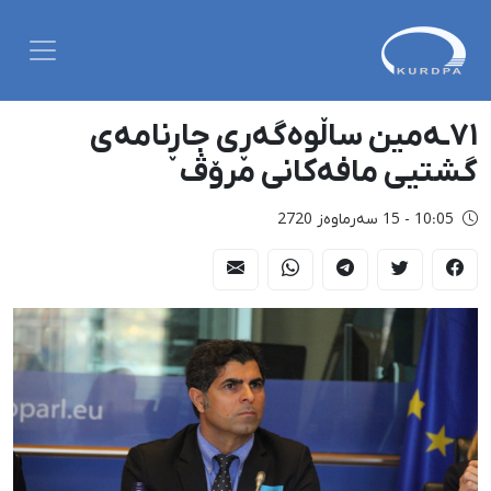
٧١ـە‌مین ساڵوه‌گه‌ڕی جاڕنامه‌ی
گشتیی مافه‌کانی مرۆڤ
10:05 - 15 سەرماوەز 2720