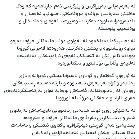
له‌ به‌ره‌به‌یانی به‌رزڕاگرتن و ڕێزگرتنی ئه‌م جاڕنامه‌یه‌ که‌ وه‌ک
مافێکی بنه‌ڕه‌تیی مرۆڤ و مرۆڤایه‌تی، جیهانی، هاوسان و
دادپه‌روه‌رانه ناوزه‌د ده‌کرێت، وه‌بیرهێنانه‌وه‌ ی چه‌ند خاڵ و
پره‌نسیپ پێویسته‌.
لە دەسپێکدا به‌داخه‌وه‌ له‌ ته‌واوی دونیا مافه‌کانی مرۆڤ به‌ره‌و
دواوه‌ ڕۆیشتووه‌ و پێشێل ده‌کرێت، هەروەها قەیرانی کۆرۆنا
بووەتە ئامرازێکی بەرتەسککردنەوەی ئازادییەکان بەتایبەت
لەلایەن وڵاتانی تۆتالیتێر و دیکتاتۆرەوە.
له‌ ئورووپا گوفتمان و گوتاری ناسیۆناڵیستیی کوێرانه‌ و دژی
په‌نابه‌ر و کۆچبەر په‌ره‌ی سه‌ندووه‌ و پارته‌ ده‌سته‌ ڕاستییه‌کان
ڕوویان له‌ زیادبووندایه‌. ئه‌مه‌ش بووەته هۆی‌ به‌رته‌سککردنه‌وه‌ی
فه‌زای ئازاد و مافه‌کانی مرۆڤ له‌ ئورووپا.
له‌ به‌شێکی زۆری دونیا شایه‌تی زیادبوونی ناوچه‌یه‌کی به‌ربڵاوی
شه‌ڕ و پێشێلکاریی به‌ربڵاوی مافه‌کانی مرۆڤ و هه‌روه‌ها
جینایه‌تی شه‌ڕ، گۆڕینی دیمۆگرافی، پاکتاوی ئیتنیکی و تەنانەت
به‌کارهێنانی چه‌کی کیمیایی قه‌ده‌غه‌کراوین له‌لایه‌ن