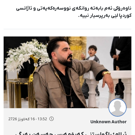
ناوەرۆکی ئەم بابەتە روانگەی نووسەرەکەیەتی و ئاژانسی
کوردپا لێی بەرپرسیار نییە.
13:52 - 16 گەلاوێژ 2726
Unknown Author
ئیلام؛ ڕاگواستنی کەیۆمەرس حەسەن بەیگی