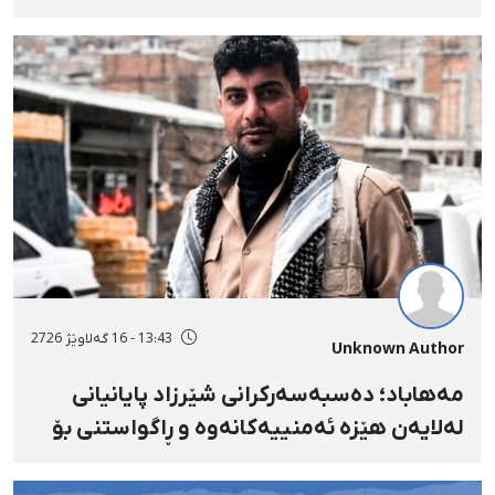
بەسەختی بریندار بوو
13:43 - 16 گەلاوێژ 2726
Unknown Author
مەهاباد؛ دەسبەسەرکرانی شێرزاد پایانیانی
لەلایەن هێزە ئەمنییەکانەوە و ڕاگواستنی بۆ
شوێنێکی ناڕوون