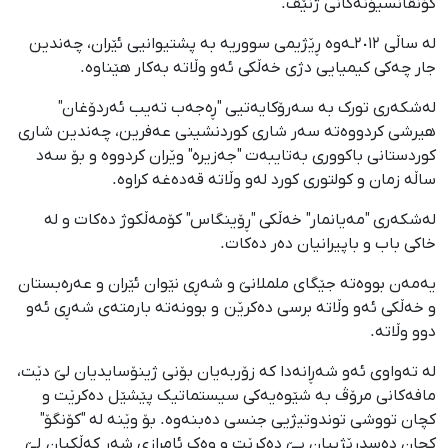
کۆنڤانسیۆنه‌کانی ژنێڤ.
له‌ ساڵی ٢٠١٢ـەوه‌‌ ڕێژیمی سووریە به‌ پشتیوانیی ئێران، چه‌ندین
جار چه‌کی کیمیایی دژی خه‌ڵکی ئه‌و وڵاته ‌به‌کار هێناوه‌.
له‌شکه‌ری تورک به‌ سه‌رۆکایه‌تیی "ڕه‌جه‌ب ته‌یب ئه‌ردۆغان"
هیرشی کردووەته‌ سه‌ر شاری کوردنشینی عه‌فرین، چه‌ندین شاری
کوردستانی باکووری به‌تایبه‌ت "جه‌زیره‌" وێران کردووه‌ و بۆ سه‌د
ساڵه‌ زمان و کولتوری کورد له‌و وڵاته ‌قه‌ده‌غه‌ کراوه‌.
له‌شکه‌ری "مه‌یانمار" خه‌ڵکی "ڕۆینگاس" کۆمه‌ڵکوژ دەکات و له‌
خاکی باب و باپیرانیان ده‌ر ده‌کات.
یه‌مه‌ن بووه‌ته‌ جێگای ململانێ و شه‌ڕی نێوان ئێران و عه‌ره‌بستان
و خه‌ڵکی ئه‌و وڵاته‌ برسی دەکرێن و بوونه‌ته‌ بارمته‌ی شه‌ڕی ئه‌و
دوو وڵاته‌.
له‌ ته‌واوی ئه‌و شه‌ڕانه‌دا که‌ زۆربه‌یان بۆنی ژینۆسایدیان لێ دێت،
مافه‌کانی مرۆڤ به‌ شێوه‌یه‌کی سیستماتیک پێشێل ده‌کرێت و
کچان تووشی توندوتیژیی جنسی ده‌بنەوە. بۆ وێنه‌ له‌ "کۆنگۆ"
کچان دەسدرێژییان پێ ده‌کرێت و وه‌ک ئامرازی شه‌ڕ که‌ڵکیان لێ