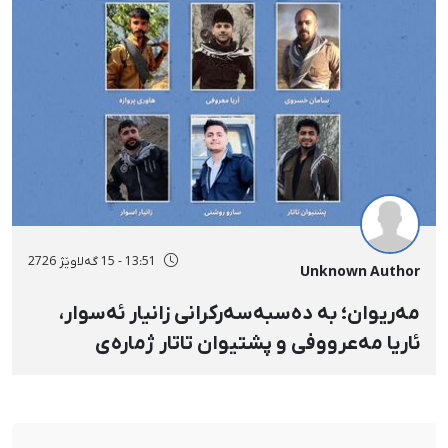
13:51 - 15 گەلاوێژ 2726
Unknown Author
مەریوان؛ بە دەسبەسەرکرانی زانیار ئەسوار،
ئاریا مەعرووفی و پشتیوان تاتار ژمارەی
دەسبەسەرکراوانی سەرەڕۆیانە لە ئاوایی «نێ»
بۆ شەش کەس زیادی کرد