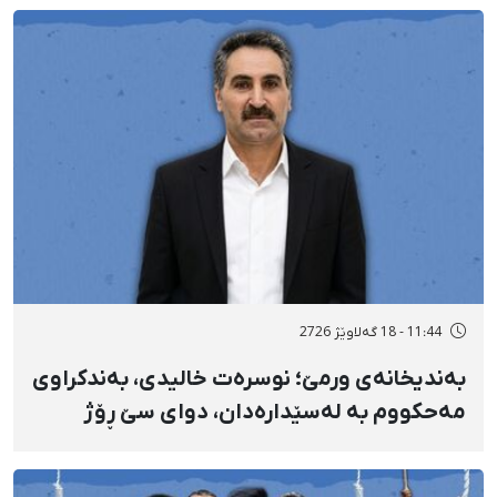
11:44 - 18 گەلاوێژ 2726
بەندیخانەی ورمێ؛ نوسرەت خالیدی، بەندکراوی
مەحکووم بە لەسێدارەدان، دوای سێ ڕۆژ
ئازاری دڵ و گواستنەوەی درەنگوەخت بۆ
نەخۆشخانە گیانی لەدەست دا