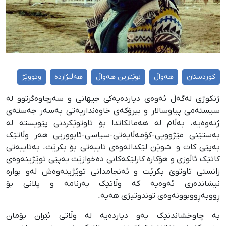
کوردستان
هەواڵ
نوێترین هەواڵ
هەڵبژاردە
وتووێژ
ژنکوژی لەگەڵ ئەوەی دیاردەیەکی جیهانی و سەرچاوەگرتوو لە
سیستەمی پیاوسالار و بیرۆکەی خاوەنداریەتی بەسەر جەستەی
ژنەوەیە، بەڵام لە هەمانکاتدا بۆ تاوتوێکردنی پێویستە لە
بەستێنی مێژوویی-کۆمەڵایەتی-سیاسی-ئابووریی هەر وڵاتێک
بەپێی کات و شوێن لێکدانەوەی تایبەتی بۆ بکرێت. بەتایبەتی
کاتێک ئاڵوزی و هۆکارە کارلێکەکانی دەخوازێت بەپێی توێژینەوەی
زانستی تاوتوێ بکرێت و ئەنجامدانی توێژینەوەش لەو بوارە
نیشاندەری ئەوەیە کە وڵاتێک بەرنامە و پلانی بۆ
ڕووبەڕووبوونەوەی توندوتیژی هەیە.
بە چاوخشاندنێک بەو دیاردەیە لە وڵاتی ئێران بۆمان