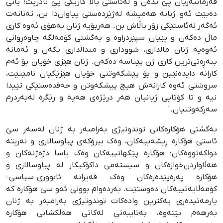
فەرمانبەریان پێ بدەن و لەئاستی باڵا کارێکی پێ نادرێت؛ یانی
دەبێت ئەو ژنانە هەمیشە لەژێردەستی پیاوان‌دا بن، تەنانەت
ئەگەر لەئاستێکی زۆر باڵاش بن. هەربۆیە ژنان بەهۆی ئەوە کاری
ماڵ دەکەن و پێیان سپێردراوە و بەگشتی کۆمەڵگە چاوەڕوانی
ئەوەیە ژنان ماڵداری، شووداری و منداڵداری بکەن و ئەمانە
بنەڕەتی‌ترین کاری ژن پێناسە دەکەن. ژنان هێزی خۆیان بۆ ئەم
کارانە دایدەنێین و بۆ پێشکەوتنی خۆیان هێزێکیان نامێنێت،
سروشتی ئەوە کارانەش هیچ پیشکەوتن و حەقدەستێکی تێیدا
نیە و تا کۆتایی ژیانیان هەر درێژەی هەیە و رێگرە لەبەردرم
سەرکەوتنیان."
بەگشتی هۆکارەکانی توندوتیژی بەرامبەر بە ژنان لەسەر سێ
ئاستی هۆکارە ڕیشەییەکان، وەک بیرۆکەی پیاوسالاری و نەریتە
دواکەتووەکان؛ هۆکارە پێکهاتییەکان وەک یاسا دژەژنەکان و
هەڵاواردن‌خوازەکان و سیستەمی داکۆکیکار لە پیاوسالاری و
هۆکارە پەرەپێدەرەکان وەک قەیرانە ئابووری-سیاسی-
کۆمەڵایەتییەکان دەوستێت. بەردەوام بوونی ئەو سێ هۆکارە کە
یارمەتیدەری یەکترین وادەکات توندوتیژی بەرامبەر بە ژنان
بەرهەم بێتەوە، بەتایبەتی لەکاتی هەڵکشانی هۆکارە