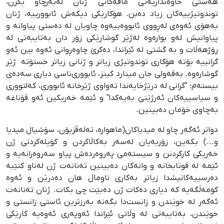
هەستی خاوەنداریەتی مافەکانی ژنان لەبەرچاو بگرن،
توندوتیژییەکان زیاد دەبن. هۆکارێکی دیکەش ئابوورییە، ژنان
بەهۆی ئەوەی لەڕووی ئابووەییەوە چاویان لە دەستی پیاوانە و
پیاوانیش لەو بوارەوە لەژێر گوشارێکی زۆر دان بەتایبەتی لە
رۆژهەڵات و بە گشتی لە ئێراندا، دەکرێ چاوەڕوانی ئەوە بین ئەو
گرانییە بۆتە هۆکاری توندوتیژی زیاتر و ژنانی زیاتر خستۆتە ژێر
گوشارەوە. بەقەولی جان مینارد کینز، ئابووری‌ناسی دیاری سەدەی
بیستەم؛ "گرانی لە درێژخایەندا تەواوی ژێرخانە ئابووری، کەلتووری
و سیاسییەکان ئەرژێنێ بەیەکدا" و ئێمە خەریکین ئەو قۆناغە
بەچاوی خۆمان دەبینین.
دواتر ئەگەر چاو لە میدیاکان(ماهوارە، تەلەڤزیۆن، سۆشیال میدیا
و...) بکەین، زۆربەیان لەسەر بەکاڵاکردن و کۆیلەکردنی ژن
خەریکی کارکردنن و سیستەمی پەروەردەش پیاو سەروەرانەیە و
ئێمە لە قوتابخانە و وانەکان دەبینین تەنانەت ژن لەناو کتێبە
دەرسییەکانیشدا زیاتر بەکاری ناوماڵ هان دەدرێن و ئەوە
کۆمەڵگەیە کە دیاری دەکات ژن دەبێت چی بکات. ژنان تەنانەت
ئەگەر لە خوێندن و زانست‌دا بگەنە بەرزترین ئاستی زانستی و
خوێندن، بەتایبەتی لە وڵاتی ئێراندا ئەوپەری ئەوەیە کارێکی