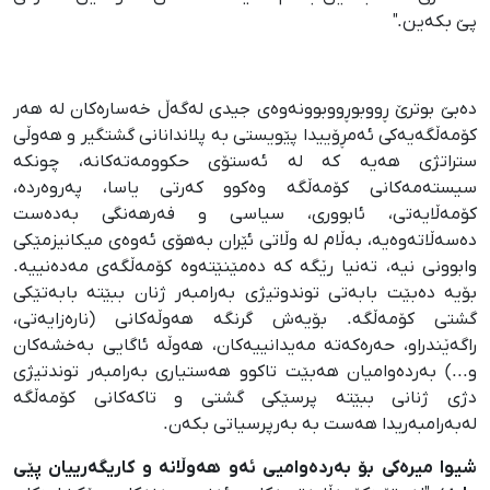
پێ بکەین."
دەبێ بوترێ ڕووبوڕووبوونەوەی جیدی لەگەڵ خەسارەکان لە هەر
کۆمەڵگەیەکی ئەمڕۆییدا پێویستی بە پلاندانانی گشتگیر و هەوڵی
ستراتژی هەیە کە لە ئەستۆی حکوومەتەکانە، چونکە
سیستەمەکانی کۆمەڵگە وەکوو کەرتی یاسا، پەروەردە،
کۆمەڵایەتی، ئابووری، سیاسی و فەرهەنگی بەدەست
دەسەڵاتەوەیە، بەڵام لە وڵاتی ئێران بەهۆی ئەوەی میکانیزمێکی
وابوونی نیە، تەنیا رێگە کە دەمێنێتەوە کۆمەڵگەی مەدەنییە.
بۆیە دەبێت بابەتی توندوتیژی بەرامبەر ژنان ببێتە بابەتێکی
گشتی کۆمەڵگە. بۆیەش گرنگە هەوڵەکانی (نارەزایەتی،
راگەێندراو، حەرەکەتە مەیدانییەکان، هەوڵە ئاگایی بەخشەکان
و...) بەردەوامیان هەبێت تاکوو هەستیاری بەرامبەر توندتیژی
دژی ژنانی ببێتە پرسێکی گشتی و تاکەکانی کۆمەڵگە
لەبەرامبەریدا هەست بە بەرپرسیاتی بکەن.
شیوا میرەکی بۆ بەردەوامیی ئەو هەوڵانە و کاریگەرییان پێی