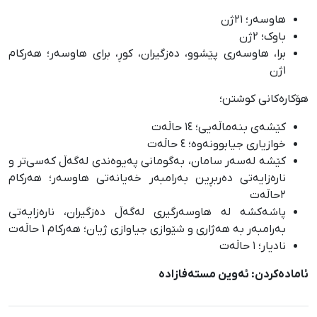
هاوسەر؛ ٢١ژن
باوک؛ ٢ژن
برا، هاوسەری پێشوو، دەزگیران، کوڕ، برای هاوسەر؛ هەرکام
١ژن
هۆکارەکانی کوشتن؛
کێشەی بنەماڵەیی؛ ١٤ حاڵەت
خوازیاری جیابوونەوە؛ ٤ حاڵەت
کێشە لەسەر سامان، بەگومانی پەیوەندی لەگەڵ کەسی‌‌تر و
نارەزایەتی دەربڕین بەرامبەر خەیانەتی هاوسەر؛ هەرکام
٢حاڵەت
پاشەکشە لە هاوسەرگیری لەگەڵ دەزگیران، نارەزایەتی
بەرامبەر بە هەژاری و شێوازی جیاوازی ژیان؛ هەرکام ١ حاڵەت
نادیار؛ ١ حاڵەت
ئامادەکردن: ئەوین مستەفازادە