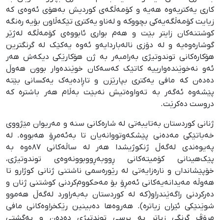
کاری یەکتریەوە هەیە و کۆمەڵگەی کوردیش بەهۆی ئەوەی کە
زیایت کۆمەڵگەیەکی بچووکە و لەناو یەکتری تێکەڵاون بۆیە رەنگە
کوشتنەکان زایتر بێت و هەم بواری ئابووەی کۆمەڵگە لەژێر
گوشارەوەیە و لە دۆزی نالەباردایەو ئەوە یەکێک لە گرنگترین
هۆکارەکانی توندوتیژی بەرامبەر بە ژن هۆکارێکی دیکەش هەر
ئەو نەخوێندەوارییە کاتێک کەسەکان خوێندەوار بوون هەوڵ
دەدەن کە مافی یەکتری بپارێزن و تاڕادەیەک یەکسانی بێتە
پێشەوە ئەگەر بە تەواوەتیش نەبێت بەڵام هەر باشترە کە
دروست دەکرێت.
ژنانی کوردستان بەتایبەتی لە شارەکانی سنە و مەریوان مێژووی
خەباتێکی مەدەنی پێشکەوتووانەیان تا بەئەمڕۆ هەبووە. لە
پەیوەندی لەگەڵ ژنکوژیشدا هەر لە ساڵەکانی ٨٧ەوە بە
پێک‌هینانی کۆمیتەکانی ڕووبەڕووبوونەوەی توندوتیژی،
خۆپێشاندان و نارەزایەتی لە رێورەسمی ناشتنی ژنانی کوژارو تا
هەوڵە مەیدانەیەکانی ئەمڕۆ بۆ مەحکووم‌کردنی کوشتنی ژنان و
دەرکردنی راگەێندراو(کە لە کوردستان بەبەراورد لەگەڵ هەموو
شوێنێکی ئێران زیاترە). هەروەها دەبینین رێکخراوەکانی مافی
مرۆڤ گرنگی زیاتر بە پرسی توندتیژی دەدەن و بەگشتی