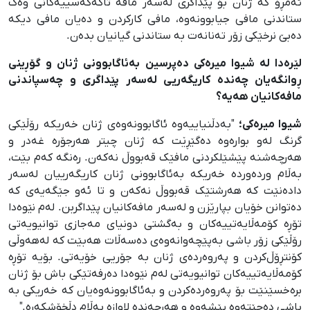
ئەمڕۆ کە ژنان بۆ پێداگری لەسەر مافە تاکەکەسییەکانی وەک
ستاندنی مافی جیابوونەوە، مافی کارکردن و دەیان مافی دیکە
دەبێ نرخێکی زۆر تەنانەت بە ستاندنی گیانیان بدەن.
لێرەدا لە شیوا میرەکی دەپرسین بەئاگابوونی ژنان و گۆڕینی
ڕوانگەیان چەندە کاریگەریی لەسەر پێداگری و چەسپاندنی
مافەکانیان هەیە؟
شیوا میرەکی؛
"بەدڵنیاییەوە ئاگابوونەوەی ژنان خەریکە رۆڵێکی
گرنگ لەو بوارەوە دەگێڕێت کە ژنان چیتر هەرجۆرە غەدر و
هەرچەشنە پێشێلکردنی مافێک قەبووڵ نەکەن. رەنگە کەم بێت،
بەڵام وردەوردە خەریکە بەئاگابوونی ژنان کاریگەرییان لەسەر
دادەنێت کە هەرشتێک قەبووڵ نەکەن و تا ئەو جێگەیەی کە
دەتوانن خۆیان بپارێزن و لەسەر مافەکانیان پێداگربن. لەم نێوەدا
تۆڕە کۆمەڵایەتییەکان و بەگشتی دونیای مەجازی توانیویەتی
رۆڵێکی زۆر باشی بەپێچەوانەوەی دەسەڵات هەبێت کە لەهەوڵی
کۆنتڕۆڵ‌کردن و پەروەردەی ژنان بە جۆریی خۆیەتی. بۆیە تۆڕە
کۆمەڵایەتییەکان توانیویەتی لەم نێوەدا دەرفەتێکی باش بۆ ژنان
برەخسێنێت بۆ پەروەردەکردن و بەئاگابوونەوەیان کە خەریکی بە
باشی دەچێتەوە پێشەوە و هەرچەندە لاوازە بەڵام دڵخۆشکەرە."