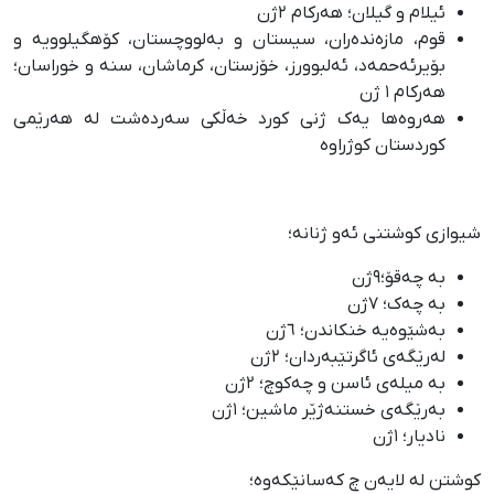
ئیلام و گیلان؛ هەرکام ٢ژن
قوم، مازەندەران، سیستان و بەلووچستان، کۆهگیلوویە و
بۆیرئەحمەد، ئەلبوورز، خۆزستان، کرماشان، سنە و خوراسان؛
هەرکام ١ ژن
هەروەها یەک ژنی کورد خەڵکی سەردەشت لە هەرێمی
کوردستان کوژراوە
شیوازی کوشتنی ئەو ژنانە؛
بە چەقۆ؛٩ژن
بە چەک؛ ٧ژن
بەشێوەیە خنکاندن؛ ٦ژن
لەرێگەی ئاگرتێبەردان؛ ٢ژن
بە میلەی ئاسن و چەکوچ؛ ٢ژن
بەرێگەی خستنەژێر ماشین؛ ١ژن
نادیار؛ ١ژن
کوشتن لە لایەن چ کەسانێکەوە؛