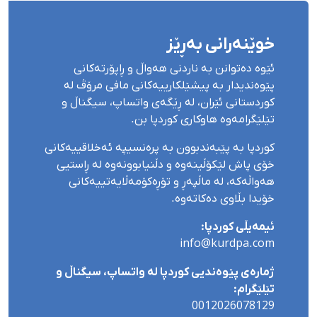
خوێنەرانی بەڕێز
ئێوە دەتوانن بە ناردنی هەواڵ و ڕاپۆرتەکانی
پێوەندیدار بە پیشێلکارییەکانی مافی مرۆڤ لە
کوردستانی ئێران، لە ڕێگەی واتساپ، سیگناڵ و
تێلێگرامەوە هاوکاری کوردپا بن.
کوردپا بە پێبەندبوون بە پرەنسیپە ئەخلاقییەکانی
خۆی پاش لێکۆڵینەوە و دڵنیابوونەوە لە ڕاستیی
هەواڵەکە، لە ماڵپەڕ و تۆڕەکۆمەڵایەتییەکانی
خۆیدا بڵاوی دەکاتەوە.
ئیمەیڵی کوردپا:
info@kurdpa.com
ژمارەی پێوەندیی کوردپا لە واتساپ، سیگناڵ و
تێلێگرام:
0012026078129