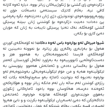
دژکردەوەی رای گشتی بۆ ژنکوژییەکان زیاتر بووە. دیارە ئەوە کارانە
کافی نیە، بەڵام کاتێک سیستەمی دەسەڵات خۆی لە
ڕووبەڕووبوونەوەی توندوتیژی دژی ژنان دەدزێتەوە، بگرە پەرەشی
پێ دەدات؛ دەبێت دژکردەوە بۆ کوشتنی ژنان ببێتە پرسێکی
گشتی کۆمەڵگە، نەک تەنیا پرسێکی تایبەت بە ژنان کە خۆیان
دەبێ کاری بۆ بکەن.
شیوا میرەکی لەو بوارەوە باس لەوە دەکات؛
لە کۆمەڵگەی کوردی
هەوڵ بۆ بەرابەری رەگەزی زۆر زیاترە، بۆ نموونە دەبینین لە
کۆمەڵگەی فارسدا ئەنجوومەنەکان بە هەموو هێز و
دەست‌ئاوەڵەیی ئابوورییەوە بە بەراورد لەگەڵ کوردستان کەمتر
هەوڵ بۆ یەکسانی دەدەن و ئەمانەش هەموو پێویستی بە
لێکۆڵینەوە هەیە و من خۆم لێکۆڵینەوەیەکی بەوشێوەیەم لەو
بوارەوە نەدیوە کە بتوانێت ئاماژە بەو سەرچاوەگەلە بکات کە
رێژەی کوشتن لەم ساڵە یان لەم مانگە زیاتر بووە و هۆکارەکەی
ئەوەندە دەرسەد هەڵاوسان بووە یاخود ئامارەکانی ژنکوژی
بەهۆی خوێندەواری کۆمەڵگە هاتۆتە خوارەوە. ئەمانەش
داتاگەلێکن کە دەبێ لەسەریان لێکۆڵینەوە بکرێت و و نابێ هەروا
لەسەری قسە بکەین بەڵام شتێکە کە خمان دەتواننین ئاماژەی