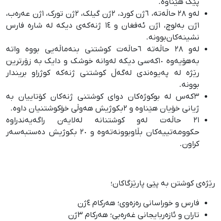
پێک هێناوە.
لەو ٢٨ حاڵەتە، ٦ژن کورد، ٢ژن گیلک، ٢ژن تورک، ١ژن عەرەب،
١ژن بەلوچ، ١ژن ئەفغان و ١٤ ژنەکەی دیکە لە شارە فارس
نشینەکان‌بوونە.
لەو ٢٨ حاڵەتە ٦حاڵەت کوشتنی بنەماڵەیی بووە واتە
بەهۆیەوە ١٠کەسی دیکە لەوانە خوشک و دایک بە زۆرترین
رێژە لە پەیوەندی لەگەڵ کوشتنی ژنەکە کوژراو بریندار
بوونە.
٣کەس لە بوکوژەکان دوای کوشتنی ژنەکان کۆتاییان بە
ژیانی خۆیان هێناوە و ٢بکوژیش هەوڵی خۆکوشتنیان داوە.
٢١ حاڵەت لەو کوشتنانە لەلایەن راگەیەندراوە
حکوومەتییەکان بڵاوبوونەتەوە و ٢٠ بکوژیش دەستبەسەر
کراون.
رێژەی کوشتن بە پێی پارێزگاکان؛
فارس و خوراسانی رەزەوی؛ هەرکام ٤ژن
تاران و ئازەربایجانی غەرەبی؛ هەرکام ٣ژن