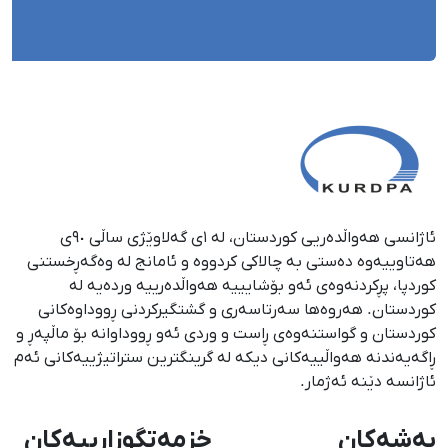
ئاژانسی هەواڵدەریی کوردستان، لە ١ی گەلاوێژی ساڵی ٩٠ی
هەتاوییەوە دەستی بە چالاکی کردووە و ئامانج لە وەگەڕخستنی
كوردپا، پڕكردنەوەی ئەو بۆشایییە هەواڵدەرییە وردەیە لە
كوردستان. هەروەها سەرتاسەری و گشتگیركردنی ڕووداوەكانی
كوردستان و گواستنەوەی ڕاست و وردی ئەو ڕووداوانە بۆ ماڵپەڕ و
ڕاگەیەندنە هەواڵییەكانی دیكە لە گرینگترین ستراتیژییەكانی ئەم
ئاژانسە دێنە ئەژمار.
بەشەکان
خزمەتگوزارییەکان