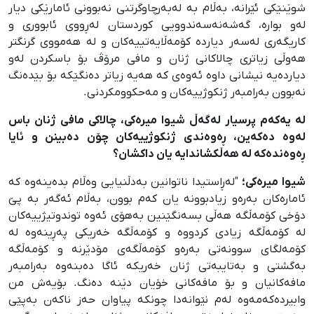
شوێنێکی ئێرانە، بەڵام بە لەبەرچاوگرتنی نەبوونی ئامارێکی دیار
لەو بوارە، گەشەنەسەندوویی کوردستان لەڕووی ئابووری و
کاریگەری لەسەر دیاردە کۆمەڵایەتییەکان و لە هەمووی گرنگتر
هەوڵی زیاتری چالاکانی ژنان و مافی مرۆڤ بۆ باسکردن لەو
دیاردەیە نیشانی داوە ئەوەی کە هەیە زیاتر دەنگێکە بۆ بێدەنگ
نەبوون بەرامبەر ژنکوژییەکان و مەحکوومکردنی.
لە یەکەم پرسیار لەگەڵ شیوا میرەکی، چالاکی مافی ژنان باس
لەوە دەکەین، ڕەوەندی ژنکوژییەکان چۆن دەبینن و ئایا
ڕەوەندەکە لە هەڵکشاندایە یان داکشان؟
شیوا میرەکی؛
"لەڕاستیدا ناتوانین بەدڵنیایی وەڵام بدەینەوە کە
ئامارەکان بەرەو زیادبوونە یان کەم بوون، بەڵام ئەگەر بە پێ
دۆخی کۆمەڵگە هەڵی بسەنگێنین بەهۆی ئەوە توندوتیژییەکان
لە کۆمەڵگە زیادی کردووە و کۆمەڵگە خەریکی پەڕینەوە لە
کۆمەلگای سوونەتی بەرەو کۆمەڵگەی مۆدێرنە و کۆمەڵگە
بەگشتی و بەتایبەتی ژنان خەریکە ئاگا دەبنەوە بەرامبەر
مافەکانیان و بۆ مافەکانی خۆیان دێنە دەنگ. بۆیەش من
وابیردەکەمەوە لەم نێوانەدا چونکە پیاوان حەز ناکەن بەپێی