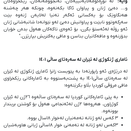
وایە؛
"لە تۆڕەکۆمەڵایەتییەکان، ئەنجوومەنەکان، رێکخراوەکان
و... دەبێ ژنان و پیاوان ئاگا بکەنەوە، چونکە هەر چەشنە
هەنگاوێک بۆ یەکسانی ئەگەر تەنیا لەلایەن ژنەوە بێت
سەرکەوتوو نابێت و پیاوانیش دەبێ لەو نێوانەدا شانبەشانی ژنان
ئەو رۆڵە لەئەستۆ بگرن، بۆ ئەوەی تاکەکان هەوڵ بدەن خۆیان
بدۆزنەوە و مافەکانیان بناسن و مافی یەکتریش بپارێزن."
ئاماری ژنکوژی لە ئێران لە سەرەتای ساڵی ١٤٠١
لە درێژەی ئەو راپۆرتەدا بە پێویست زانرا ئاماری ژنکوژی لە ئێران
لە سەرەتای ساڵی١٤٠١ بە پشت‌بەستووە بە ئامارەکانی رێکخراوی
مافی مرۆڤی کوردپا بڵاو بکرێتەوە؛
بە پێی ئامارەکانی کوردپا لە سەرەتای ساڵەوە ٢٦ژن لە ئێران
کوژراون. هەروەها ٢ژن لەئەنجامی هەوڵ بۆ کوشتن بریندار
بوونەوە.
٣ کەس لەو ژنانە تەمەنیان لەخوار ١٨ساڵ بووە.
٣کەس لەو ژنانە لە تەمەنی خوار ١٨ساڵی ژیانی هاوبەشیان