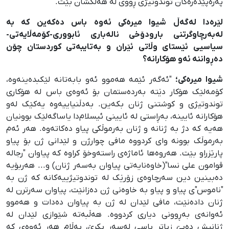
پەرەپێدەرەکان توندوتیژی ڕووی لە هەڵکشان بێت.
لێرەدا لەگەڵ شیوا میرەکی ئەوە باس دەکەین کە بە
لەبەرچاوگرتنی بارودۆخی نالەباری ئابووری-کۆمەڵایەتی-
سیاسیی ئێستای وڵاتی ئێران و بەتایبەتی کوردستان چۆن
دەڕواننە ئەو هۆکارانە؟
شیوا میرەکی؛
"ئەگەر ئێمە هەموو ئەو بابەتانە لێکبدەینەوە،
کۆمەلێک هۆکار دێتە بەردەستمان بۆ ئەوەی باس لە هۆکاری
توندوتیژی و کوشتنی ژنان بکەین. بەدڵنیاییەوە یەکێک لەو
هۆکارانە ئایینە، بەڕاستی لە ئایینی ئیسلام‌دا یاساگەلێک بوونیان
هەیە کە دژ بە ژنانە و ژنان بەرموڵکی پیاو دەکاتەوە. هەر ئەم
بەرموڵک بوونە وای کردووە مافی چوارژن و لێدانی ژن بۆ پیاو
پارێزراو بێت. هەروەها ئاماژەی راستەوخۆ کراوە کە پیاوان "رجالە
قوامون علی نسا"(خاوەنایەتی پیاوان بەسەر ژنان) و... هەربۆیە
دەبینین دین سەرچاوەی زۆرێک لە توندوتیژییەکانە کە ژن بە
"ناموس"ی پیاو و پیاو بە خاوەنی ژن دەزانێت، پیاوان سەرترن لە
ژنان دادەنێت، مافی لێدان لە ژن بە پیاوان دەدات و هەموو
ئەوانەی بەڕوونی دیاری کردووە. هەڵبەتە شێوازی لێدان لە
ژنانیش دەبێ زیاتر باسی لەسەر بکرێ، بەڵام هەر ئەوەی کە