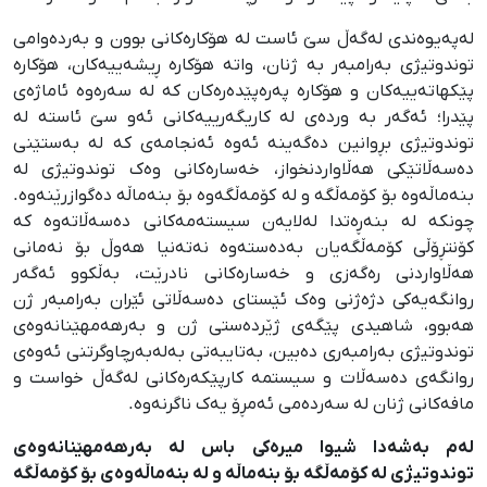
لەپەیوەندی لەگەڵ سێ ئاست لە هۆکارەکانی بوون و بەردەوامی
توندوتیژی بەرامبەر بە ژنان، واتە هۆکارە ڕیشەییەکان، هۆکارە
پێکهاتەییەکان و هۆکارە پەرەپێدەرەکان کە لە سەرەوە ئاماژەی
پێدرا؛ ئەگەر بە وردەی لە کاریگەرییەکانی ئەو سێ ئاستە لە
توندوتیژی بڕوانین دەگەینە ئەوە ئەنجامەی کە لە بەستێنی
دەسەڵاتێکی هەڵاواردنخواز، خەسارەکانی وەک توندوتیژی لە
بنەماڵەوە بۆ کۆمەڵگە و لە کۆمەڵگەوە بۆ بنەماڵە دەگوازرێنەوە.
چونکە لە بنەڕەتدا لەلایەن سیستەمەکانی دەسەڵاتەوە کە
کۆنتڕۆڵی کۆمەڵگەیان بەدەستەوە نەتەنیا هەوڵ بۆ نەمانی
هەڵاواردنی رەگەزی و خەسارەکانی نادرێت، بەڵکوو ئەگەر
روانگەیەکی دژەژنی وەک ئێستای دەسەڵاتی ئێران بەرامبەر ژن
هەبوو، شاهیدی پێگەی ژێردەستی ژن و بەرهەمهێنانەوەی
توندوتیژی بەرامبەری دەبین، بەتایبەتی بەلەبەرچاوگرتنی ئەوەی
روانگەی دەسەڵات و سیستمە کارپێکەرەکانی لەگەڵ خواست و
مافەکانی ژنان لە سەردەمی ئەمڕۆ یەک ناگرنەوە.
لەم بەشەدا شیوا میرەکی باس لە بەرهەمهێنانەوەی
توندوتیژی لە کۆمەڵگە بۆ بنەماڵە و لە بنەماڵەوەی بۆ کۆمەڵگە