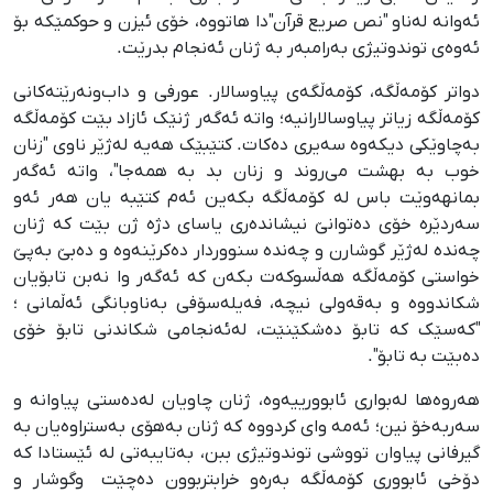
ئەوانە لەناو "نص صریع قرآن"دا هاتووە، خۆی ئیزن و حوکمێکە بۆ
ئەوەی توندوتیژی بەرامبەر بە ژنان ئەنجام بدرێت.
دواتر کۆمەڵگە، کۆمەڵگەی پیاوسالار. عورفی و داب‌ونەرێتەکانی
کۆمەڵگە زیاتر پیاوسالارانیە؛ واتە ئەگەر ژنێک ئازاد بێت کۆمەڵگە
بەچاوێکی دیکەوە سەیری دەکات. کتێبێک هەیە لەژێر ناوی "زنان
خوب بە بهشت می‌روند و زنان بد بە همەجا"، واتە ئەگەر
بمانهەوێت باس لە کۆمەڵگە بکەین ئەم کتێبە یان هەر ئەو
سەردێرە خۆی دەتوانێ نیشاندەری یاسای دژە ژن بێت کە ژنان
چەندە لەژێر گوشارن و چەندە سنووردار دەکرێنەوە و دەبێ بەپێ
خواستی کۆمەڵگە هەڵسوکەت بکەن کە ئەگەر وا نەبن تابۆیان
شکاندووە و بەقەولی نیچە، فەیلەسۆفی بەناوبانگی ئەڵمانی ؛
"کەسێک کە تابۆ دەشکێنێت، لەئەنجامی شکاندنی تابۆ خۆی
دەبێت بە تابۆ".
هەروەها لەبواری ئابوورییەوە، ژنان چاویان لەدەستی پیاوانە و
سەربەخۆ نین؛ ئەمە وای کردووە کە ژنان بەهۆی بەستراوەیان بە
گیرفانی پیاوان تووشی توندوتیژی ببن، بەتایبەتی لە ئێستادا کە
دۆخی ئابووری کۆمەڵگە بەرەو خرابتربوون دەچێت وگوشار و