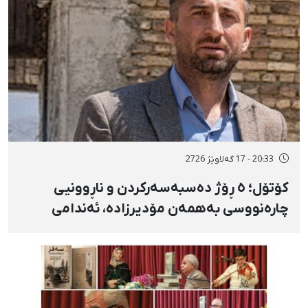
20:33 - 17 گەلاوێژ 2726
کۆتۆل؛ ٥ ڕۆژ دەسبەسەرکردن و ناڕوونیی
چارەنووسی بەهمەن مۆدیرزادە، ئەندامی
شۆرای شار، بەهۆی بڵاوکردنەوەی ستۆرییەک
لە دژی لەسێدارەدان