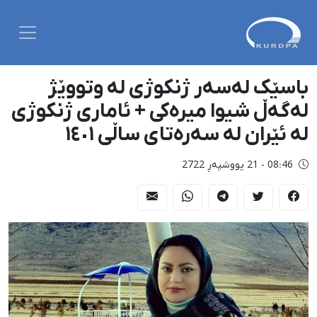
باسێک لەسەر ژنکوژی لە وتووێژ
لەگەڵ شیوا میرەکی + ئاماری ژنکوژی
لە ئێران لە سەرەتای ساڵی ١٤٠١
08:46 - 21 پووشپەڕ 2722