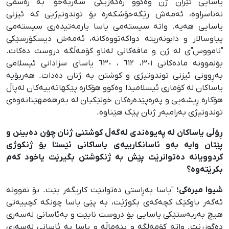
یاسایی ئێران ژن وەکوو رەگەزێکی "سەربەخۆ" بە رەسمی
نەناسراوە، ئەمەش رێگەخۆشکەرە بۆ توندوتیژیی کە ئیزنی
یاسایی هەیە. واتە سیستەمی یاسا یارمەتیدەری سیستەمی
پیاوسالار و دابونەریتە دواکەتووەکانە، ئەمەش دیسکۆرسێکی
"نامووس"ی لە ژن و مافەکانی لەناو کۆمەڵگە دروست دەکات.
بۆنموونە مادەکانی ٣٠١، ٦١٢ ، ٦٣٠ یاسای سزادانی ئیسلامی
بەڕوونی ئیزنی توندوتیژی و کوشتن بە ژنان دەدات. هەربۆیە
یاساکان لە کۆماری ئیسلامیدا وەکوو هۆکارە پێکهاتەییەکان لەپاڵ
هۆکارە ڕیشەیی و پەرەپێدەرەکان خولێکیان لە بەرهەمهێنانەوەی
توندوتیژی بەرامبەر ژنان پێک هێناوە.
ڕۆڵی یاساکان لە پەیوەندی لەگەڵ کوشتنی ژنان چۆن دەبینن و
پێتان وایە بەو ئاسانکارییەی یاساکانی ئێستا بۆ ژنکوژی
کردوویانە دەتوانرێت پێش بە ژنکوشتن بگیرێت یاخود کەم
بکرێتەوە؟
شیوا میرەکی؛
"یاسا بەڕاستی دەتوانێت کاریگەر بێت. بۆ نموونە
ئەگەر باوکێک کچەکەی بکوژێت، بە پێی یاسا چونکە کچییەتی
هیچ بەربەستێکی یاسایی بۆ دروست نابێت و بەئاسانی لەسەری
دەگوزرێت. واتە کۆمەڵگە و بنەماڵە و یاسا بە ئاسانی لەسەری