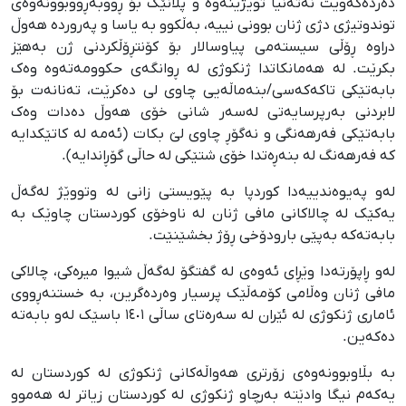
دەردەکەوێت نەتەنیا توێژینەوە و پلانێک بۆ ڕووبەڕووبوونەوەی
توندوتیژی دژی ژنان بوونی نییە، بەڵکوو بە یاسا و پەروردە هەوڵ
دراوە ڕۆڵی سیستەمی پیاوسالار بۆ کۆنتڕۆڵکردنی ژن بەهێز
بکرێت. لە هەمانکاتدا ژنکوژی لە ڕوانگەی حکوومەتەوە وەک
بابەتێکی تاکەکەسی/بنەماڵەیی چاوی لی دەکرێت، تەنانەت بۆ
لابردنی بەرپرسایەتی لەسەر شانی خۆی هەوڵ دەدات وەک
بابەتێکی فەرهەنگی و نەگۆڕ چاوی لێ ‌بکات (ئەمە لە کاتێکدایە
کە فەرهەنگ لە بنەڕەتدا خۆی شتێکی لە حاڵی گۆڕاندایە).
لەو پەیوەندییەدا کوردپا بە پێویستی زانی لە وتووێژ لەگەڵ
یەکێک لە چالاکانی مافی ژنان لە ناوخۆی کوردستان چاوێک بە
بابەتەکە بەپێی بارودۆخی ڕۆژ بخشێنێت.
لەو ڕاپۆرتەدا وێڕای ئەوەی لە گفتگۆ لەگەڵ شیوا میرەکی، چالاکی
مافی ژنان وەڵامی کۆمەڵێک پرسیار وەردەگرین، بە خستنەڕووی
ئاماری ژنکوژی لە ئێران لە سەرەتای ساڵی ١٤٠١ باسێک لەو بابەتە
دەکەین.
بە بڵاوبوونەوەی زۆرتری هەواڵەکانی ژنکوژی لە کوردستان لە
یەکەم نیگا وادێتە بەرچاو ژنکوژی لە کوردستان زیاتر لە هەموو