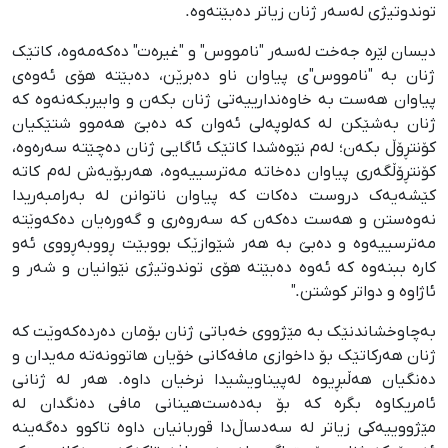
توندوتیژی لەسەر ژنان زیاتر دەبێتەوە.
دیسان لێرە جەخت لەسەر "نامووس" و "غیرەت" دەکەمەوە، کاتێک
ژنان بە "نامووس"ی پیاوان ناو دەبرێن، دەبێتە هۆی ئەوەی
پیاوان هەست بە خاوەندارییەتی ژنان بکەن و وابیربکەنەوە کە
ژنان بەشێکن لە کەلوپەلی ئەوان کە دەبێ هەموو شتێکیان
کۆنتڕۆڵ بکەن؛ لەم نێوەشدا کاتێک ئاگایی ژنان دەچێتە سەرەوە،
کۆنتڕۆڵگەری پیاوان دەخاتە مەترسییەوە، هەربۆیەش لەم کاتە
کێشەیەک دروست دەکات کە پیاوان ناتوانن لە بەرامبەریدا
نەوەستن و هەست دەکەن کە سەروەری و گەورەیان دەکەوێتە
مەترسییەوە و دەبێ بە هەر شێوازێک بووبێت ڕووبەڕووی ئەو
کارە ببنەوە کە ئەوە دەبێتە هۆی توندوتیژی نێوانیان و شەر و
ئاژاوە و دواتر کوشتن."
بەچاوخشاندنێک بە مێژووی خەباتی ژنان بۆمان دەردەکەوێت کە
ژنان هەرکاتێک بۆ داخوازی مافەکانی خۆیان هاتوونەتە مەیدان و
دەنگیان هەڵبڕیوە لەپیناویشیدا نرخیان داوە. هەر لە ژنانی
ئامریکاوە بگرە کە بۆ بەدەست‌هینانی مافی دەنگدان لە
مێژووییەکی زیاتر لە سەدساڵ‌دا قوربانیان داوە تاکوو دەگەینە