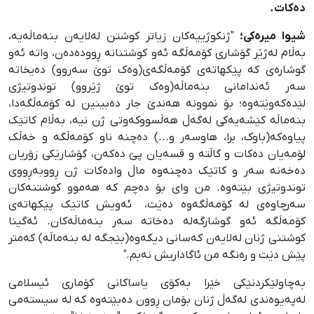
دەکات.
شیوا میرەکی؛
"ژنکوژییەکان زیاتر کوشتن لەلایەن بنەماڵەیە،
بەڵام لەژێر گۆشاری کۆمەڵگە ئەو کوشتنانە ڕوودەدەن، واتە ئەو
گوشارەی کە پێکهاتەی کۆمەڵگەی(وەک توێ سەروو) دەیخاتە
سەر ئەندامانی بنەماڵە(وەک توێ ژێروو) توندوتیژی
لێدەکەوێتەوە؛ بۆ نموونە هەندێ جار دەبینین لە کۆمەڵگەدا،
بنەماڵە کێشەیەکی لەگەڵ هەڵسووکەوتی ژن نیە، بەڵام کاتێک
پیاوەکە(باوک، برا، هاوسەر و...) دەچنە ناو کۆمەڵگە و خەڵک
لۆمەیان دەکات و گاڵتە و قسەیان پێ دەکەن، گۆشارێکی زۆریان
دەخەنە سەر و کاتێک دەچنەوە ماڵ وادەکات ژن ڕووبەڕووی
توندوتیژی بێتەوە. من وای بۆ دەچم کە هەموو کوشتنەکان
سەرچاوەی لە کۆمەڵگەوە دەێت، ئەویش کاتێک پێکهاتەی
کۆمەڵگە ئەو گوشارگەلە دەخاتە سەر بنەماڵەکان. ئەگینا
کوشتنی ژنان لەلایەن کەسانی دیکەوە(بێجگە لە بنەماڵە) کەمتر
پێش دێت و رەنگە من ئاگاداریش نەبم."
بەچاولێکردنێکی خێرا بەکۆی یاساکانی کۆماری ئیسلامی
لەپەیوەندی لەگەڵ ژنان بۆمان ڕوون دەبێتەوە کە لە سیستەمی