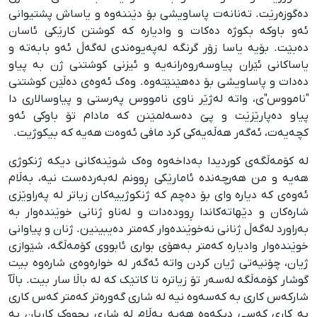
دەگوزەرێت. تەنانەت پاساویشی بۆ دێننەوە و یاساش پشتیوانی
ئەو باوکە بکوژە دەکات و وادیارە کە کوشتن کارێکی ئاسان
دەبێت. بۆیە یاسا زۆر گرنگە لەپەیوەندی لەگەڵ ئەو بابەتە و
یاساکانی ئێران پیاوسەروەرانەیە و ئیزنی کوشتنی ژن بە پیاو
دەدات و پاساویشی بۆ دەهێنێتەوە. وەک ئەوەی دەڵێن کوشتنی
"نامووس"ی، واتە لەژێر ناوی نامووس پەرستی و پیاوسالاری دا
پیاو دەپارێزێت و پێ دەسەلمێنن کە مادام تۆ باوکی ئەو
کچەیەت، ئەگەر هەڵەیەکی کرد مافی ئەوەت هەیە کە بیکوژیت.
لە کۆمەڵگەی کوردیدا بەداخەوە وەک شوێنەکانی دیکە ژنکوژی
هەیە و من هەرچەندە ئامارێکی ڕوونم لەبەردەست نیە، بەڵام
ئەوەی کە دیارە وای بۆ دەچم کە ژنکوژییەکان زیاتر لە پەراوێزی
شارەکان و دێهاتەکاندا ڕوودەدات و لەناو ژنانی خوێندەوار بە
بەراورد لەگەڵ ژنانی نەخوێندەوار کەمتر دەیبینین. ژنان و پیاوانی
خوێندەوار وادیارە کەمتر بەهۆی بواری ئابووی کۆمەڵگە، شێوازی
ژیان، چۆنیەتی ژیان کردن واتە ئەگەر لە خوارەوەی شارەوە بیت
گوشار کۆمەڵگە لەسەر تۆ زیاترە تا کاتێک کە لە باڵا سار بیت. باڵآ
شارکەس کاری بە کەسەوە نیە لە شاری گەورەتر کەمتر کەس کاری
بە کاری کەسی دیکەوە هەیە بەڵام لە شاری بچووک کاریان بە