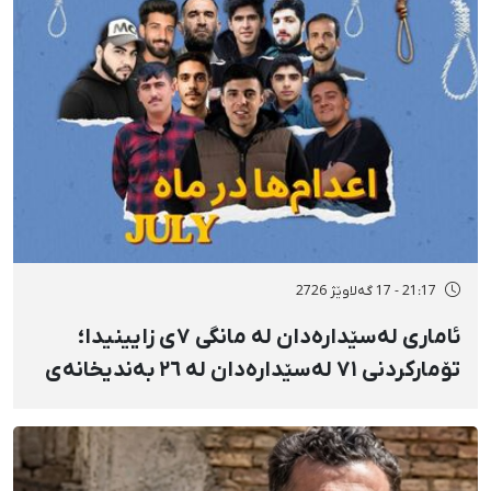
21:17 - 17 گەلاوێژ 2726
ئاماری لەسێدارەدان لە مانگی ٧ی زایینیدا؛
تۆمارکردنی ٧١ لەسێدارەدان لە ٢٦ بەندیخانەی
ئێراندا؛ لەسێدارەدانی ٧ بەندکراوی سیاسی لە
شوێنی نادیار و لەبەر چاوی خەڵکەوە