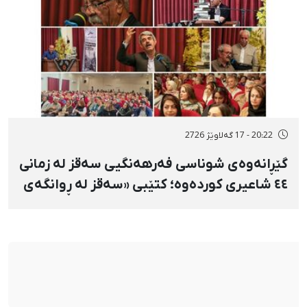
20:22 - 17 گەلاوێژ 2726
گێڕانەوەی شوناسی فەرهەنگیی سەقز لە زمانی
٤٤ شاعیری کوردەوە؛ کتێبی «سەقز لە ڕوانگەی
شاعیراندا» پەردەی لەسەر لادرا