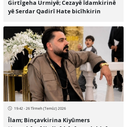
Girtîgeha Urmiyê; Cezayê îdamkirinê
yê Serdar Qadirî Hate bicîhkirin
19:42 - 26 Tîrmeh (Temûz) 2026
Îlam; Binçavkirina Kiyûmers