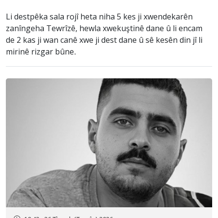
Li destpêka sala rojî heta niha 5 kes ji xwendekarên
zanîngeha Tewrîzê, hewla xwekuştinê dane û li encam
de 2 kas ji wan canê xwe ji dest dane û sê kesên din jî li
mirinê rizgar bûne.