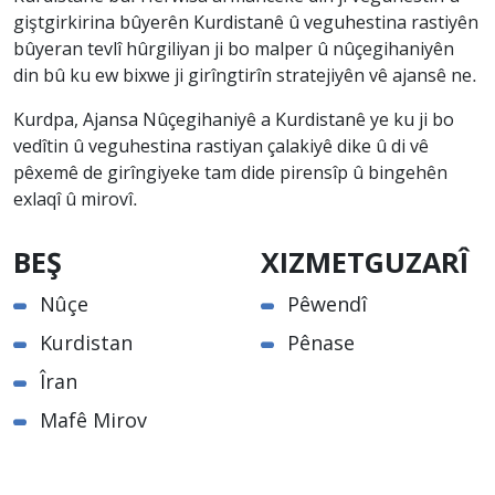
giştgirkirina bûyerên Kurdistanê û veguhestina rastiyên
bûyeran tevlî hûrgiliyan ji bo malper û nûçegihaniyên
din bû ku ew bixwe ji girîngtirîn stratejiyên vê ajansê ne.
Kurdpa, Ajansa Nûçegihaniyê a Kurdistanê ye ku ji bo
vedîtin û veguhestina rastiyan çalakiyê dike û di vê
pêxemê de girîngiyeke tam dide pirensîp û bingehên
exlaqî û mirovî.
BEŞ
XIZMETGUZARÎ
Nûçe
Pêwendî
Kurdistan
Pênase
Îran
Mafê Mirov