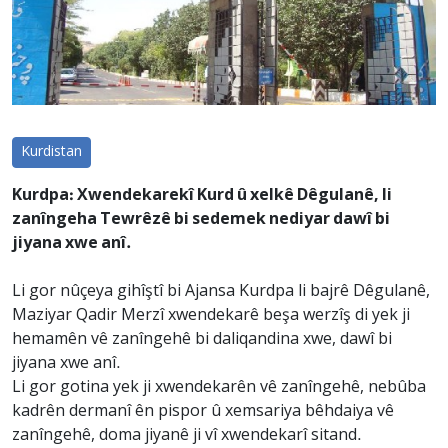
Kurdistan
Kurdpa: Xwendekarekî Kurd û xelkê Dêgulanê, li
zanîngeha Tewrêzê bi sedemek nediyar dawî bi
jiyana xwe anî.
Li gor nûçeya gihîştî bi Ajansa Kurdpa li bajrê Dêgulanê,
Maziyar Qadir Merzî xwendekarê beşa werzîş di yek ji
hemamên vê zanîngehê bi daliqandina xwe, dawî bi
jiyana xwe anî.
Li gor gotina yek ji xwendekarên vê zanîngehê, nebûba
kadrên dermanî ên pispor û xemsariya bêhdaiya vê
zanîngehê, doma jiyanê ji vî xwendekarî sitand.