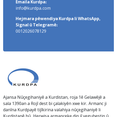
Emaila Kurdpa:
info@kurdpa.com
Hejmara pêwendiya Kurdpa li WhatsApp,
Signal û Telegramê:
0012026078129
Ajansa Nûçegihaniyê a Kurdistan, roja 1ê Gelawêjê a
sala 1390an a Rojî dest bi çalakiyên xwe kir. Armanc ji
danîna Kurdpayê tijîkirina valahiya nûçegihaniyê li
Kurdistanê bû. Herwisa armanceke din jî veguhestin û