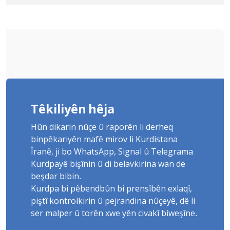
Yûnis Nebîzade piştrast kir
Têkiliyên hêja
Hûn dikarin nûçe û raporên li derheq
binpêkariyên mafê mirov li Kurdistana
Îranê, ji bo WhatsApp, Signal û Telegrama
Kurdpayê bişînin û di belavkirina wan de
beşdar bibin.
Kurdpa bi pêbendbûn bi prensîbên exlaqî,
piştî kontrolkirin û pejrandina nûçeyê, dê li
ser malper û torên xwe yên civakî biweşîne.