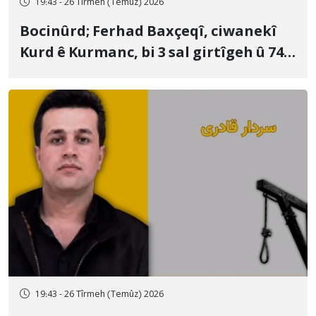
19:43 - 26 Tîrmeh (Temûz) 2026
Bocinûrd; Ferhad Baxçeqî, ciwanekî
Kurd ê Kurmanc, bi 3 sal girtîgeh û 74
qamçîyan hat cezakirin
19:43 - 26 Tîrmeh (Temûz) 2026