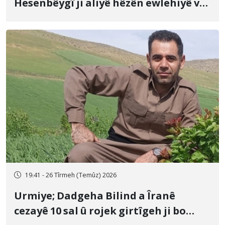
Hesenbêygî ji aliyê hêzên ewlehiyê ve
û veguhestina wî bo cihekî nediyar
19:41 - 26 Tîrmeh (Temûz) 2026
Urmiye; Dadgeha Bilind a Îranê
cezayê 10 sal û rojek girtîgeh ji bo