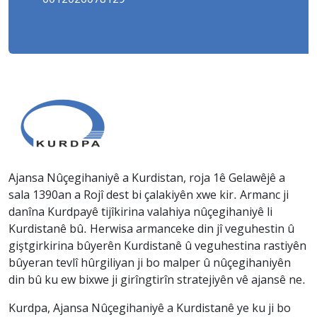
Ajansa Nûçegihaniyê a Kurdistan, roja 1ê Gelawêjê a
sala 1390an a Rojî dest bi çalakiyên xwe kir. Armanc ji
danîna Kurdpayê tijîkirina valahiya nûçegihaniyê li
Kurdistanê bû. Herwisa armanceke din jî veguhestin û
giştgirkirina bûyerên Kurdistanê û veguhestina rastiyên
bûyeran tevlî hûrgiliyan ji bo malper û nûçegihaniyên
din bû ku ew bixwe ji girîngtirîn stratejiyên vê ajansê ne.
Kurdpa, Ajansa Nûçegihaniyê a Kurdistanê ye ku ji bo