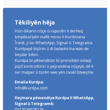
Têkiliyên hêja
Hûn dikarin nûçe û raporên li derheq
binpêkariyên mafê mirov li Kurdistana
Îranê, ji bo WhatsApp, Signal û Telegrama
Kurdpayê bişînin û di belavkirina wan de
beşdar bibin.
Kurdpa bi pêbendbûn bi prensîbên exlaqî,
piştî kontrolkirin û pejrandina nûçeyê, dê li
ser malper û torên xwe yên civakî biweşîne.
Emaila Kurdpa:
info@kurdpa.com
Hejmara pêwendiya Kurdpa li WhatsApp,
Signal û Telegramê:
0012026078129