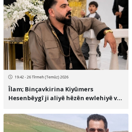
19:42 - 26 Tîrmeh (Temûz) 2026
Îlam; Binçavkirina Kiyûmers
Hesenbêygî ji aliyê hêzên ewlehiyê ve
û veguhestina wî bo cihekî nediyar