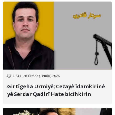
19:43 - 26 Tîrmeh (Temûz) 2026
Girtîgeha Urmiyê; Cezayê îdamkirinê
yê Serdar Qadirî Hate bicîhkirin