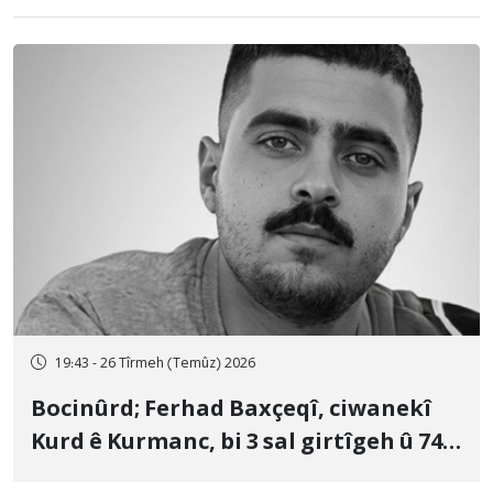
19:43 - 26 Tîrmeh (Temûz) 2026
Bocinûrd; Ferhad Baxçeqî, ciwanekî
Kurd ê Kurmanc, bi 3 sal girtîgeh û 74
qamçîyan hat cezakirin