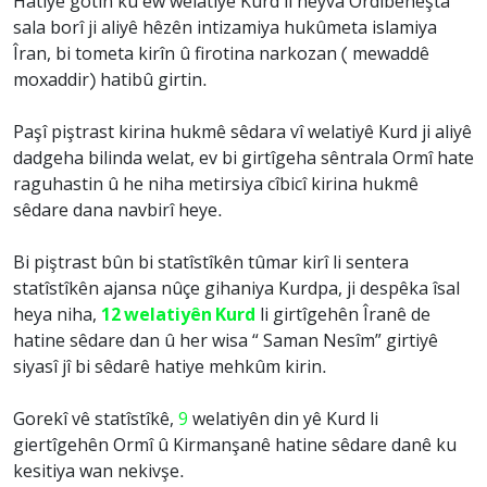
Hatiye gotin ku ew welatiyê Kurd li heyva Ordîbêhêşta
sala borî ji aliyê hêzên intizamiya hukûmeta islamiya
Îran, bi tometa kirîn û firotina narkozan ( mewaddê
moxaddir) hatibû girtin.
Paşî piştrast kirina hukmê sêdara vî welatiyê Kurd ji aliyê
dadgeha bilinda welat, ev bi girtîgeha sêntrala Ormî hate
raguhastin û he niha metirsiya cîbicî kirina hukmê
sêdare dana navbirî heye.
Bi piştrast bûn bi statîstîkên tûmar kirî li sentera
statîstîkên ajansa nûçe gihaniya Kurdpa, ji despêka îsal
heya niha,
12 welatiyên Kurd
li girtîgehên Îranê de
hatine sêdare dan û her wisa “ Saman Nesîm” girtiyê
siyasî jî bi sêdarê hatiye mehkûm kirin.
Gorekî vê statîstîkê,
9
welatiyên din yê Kurd li
giertîgehên Ormî û Kirmanşanê hatine sêdare danê ku
kesitiya wan nekivşe.