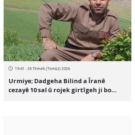
19:41 - 26 Tîrmeh (Temûz) 2026
Urmiye; Dadgeha Bilind a Îranê
cezayê 10 sal û rojek girtîgeh ji bo
Yûnis Nebîzade piştrast kir