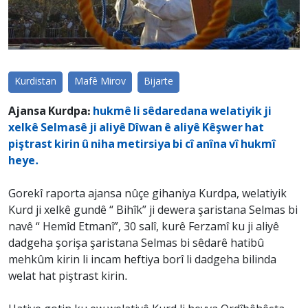
Kurdistan
Mafê Mirov
Bijarte
Ajansa Kurdpa:
hukmê li sêdaredana welatiyik ji
xelkê Selmasê ji aliyê Dîwan ê aliyê Kêşwer hat
piştrast kirin û niha metirsiya bi cî anîna vî hukmî
heye.
Gorekî raporta ajansa nûçe gihaniya Kurdpa, welatiyik
Kurd ji xelkê gundê “ Bihîk” ji dewera şaristana Selmas bi
navê “ Hemîd Etmanî”, 30 salî, kurê Ferzamî ku ji aliyê
dadgeha şorişa şaristana Selmas bi sêdarê hatibû
mehkûm kirin li incam heftiya borî li dadgeha bilinda
welat hat piştrast kirin.