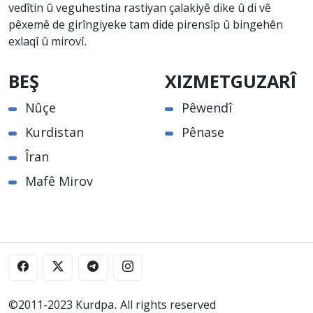
vedîtin û veguhestina rastiyan çalakiyê dike û di vê
pêxemê de girîngiyeke tam dide pirensîp û bingehên
exlaqî û mirovî.
BEŞ
XIZMETGUZARÎ
Nûçe
Pêwendî
Kurdistan
Pênase
Îran
Mafê Mirov
©2011-2023 Kurdpa. All rights reserved