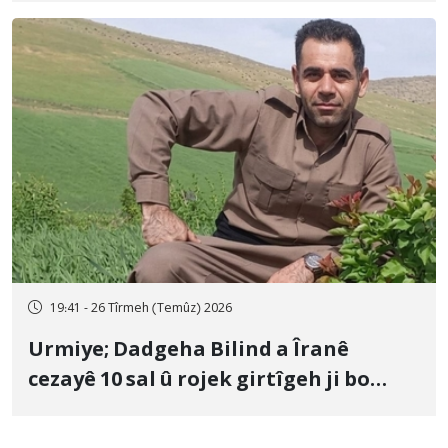
19:41 - 26 Tîrmeh (Temûz) 2026
Urmiye; Dadgeha Bilind a Îranê
cezayê 10 sal û rojek girtîgeh ji bo
Yûnis Nebîzade piştrast kir