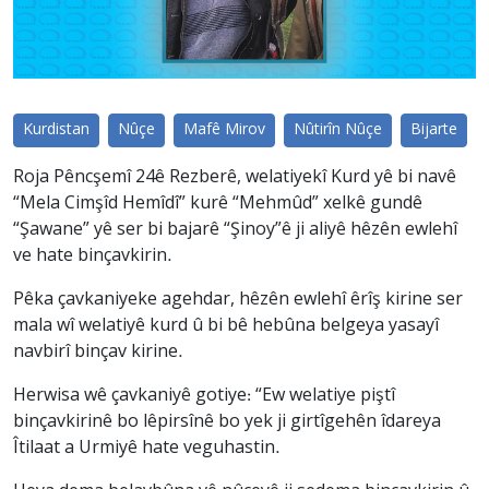
Kurdistan
Nûçe
Mafê Mirov
Nûtirîn Nûçe
Bijarte
Roja Pêncşemî 24ê Rezberê, welatiyekî Kurd yê bi navê
“Mela Cimşîd Hemîdî” kurê “Mehmûd” xelkê gundê
“Şawane” yê ser bi bajarê “Şinoy”ê ji aliyê hêzên ewlehî
ve hate binçavkirin.
Pêka çavkaniyeke agehdar, hêzên ewlehî êrîş kirine ser
mala wî welatiyê kurd û bi bê hebûna belgeya yasayî
navbirî binçav kirine.
Herwisa wê çavkaniyê gotiye: “Ew welatiye piştî
binçavkirinê bo lêpirsînê bo yek ji girtîgehên îdareya
Îtilaat a Urmiyê hate veguhastin.