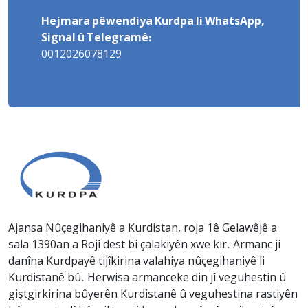
Hejmara pêwendiya Kurdpa li WhatsApp,
Signal û Telegramê:
0012026078129
Ajansa Nûçegihaniyê a Kurdistan, roja 1ê Gelawêjê a
sala 1390an a Rojî dest bi çalakiyên xwe kir. Armanc ji
danîna Kurdpayê tijîkirina valahiya nûçegihaniyê li
Kurdistanê bû. Herwisa armanceke din jî veguhestin û
giştgirkirina bûyerên Kurdistanê û veguhestina rastiyên