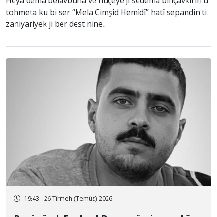
Heya dema belavbûna vê nûçeyê ji sedema binçavkirin û
tohmeta ku bi ser “Mela Cimşîd Hemîdî” hatî sepandin ti
zaniyariyek ji ber dest nine.
19:43 - 26 Tîrmeh (Temûz) 2026