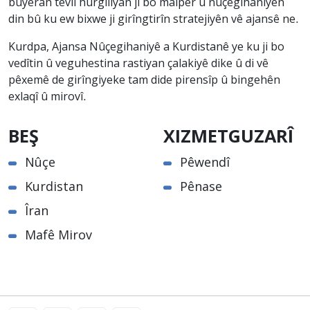
bûyeran tevlî hûrgiliyan ji bo malper û nûçegihaniyên
din bû ku ew bixwe ji girîngtirîn stratejiyên vê ajansê ne.
Kurdpa, Ajansa Nûçegihaniyê a Kurdistanê ye ku ji bo
vedîtin û veguhestina rastiyan çalakiyê dike û di vê
pêxemê de girîngiyeke tam dide pirensîp û bingehên
exlaqî û mirovî.
BEŞ
XIZMETGUZARÎ
Nûçe
Pêwendî
Kurdistan
Pênase
Îran
Mafê Mirov