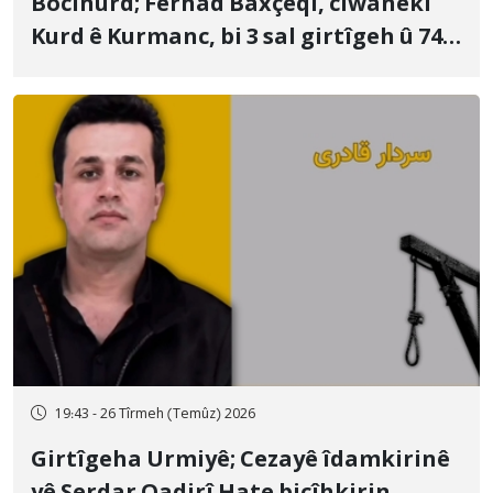
Bocinûrd; Ferhad Baxçeqî, ciwanekî
Kurd ê Kurmanc, bi 3 sal girtîgeh û 74
qamçîyan hat cezakirin
19:43 - 26 Tîrmeh (Temûz) 2026
Girtîgeha Urmiyê; Cezayê îdamkirinê