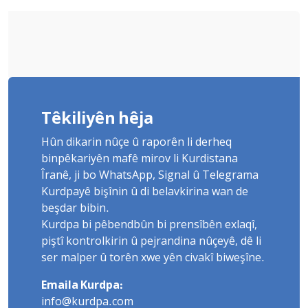
Têkiliyên hêja
Hûn dikarin nûçe û raporên li derheq
binpêkariyên mafê mirov li Kurdistana
Îranê, ji bo WhatsApp, Signal û Telegrama
Kurdpayê bişînin û di belavkirina wan de
beşdar bibin.
Kurdpa bi pêbendbûn bi prensîbên exlaqî,
piştî kontrolkirin û pejrandina nûçeyê, dê li
ser malper û torên xwe yên civakî biweşîne.
Emaila Kurdpa:
info@kurdpa.com