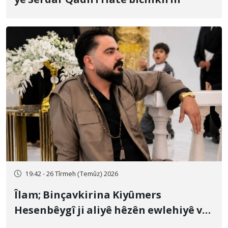
yê Serdar Qadirî Hate bicîhkirin
19:42 - 26 Tîrmeh (Temûz) 2026
Îlam; Binçavkirina Kiyûmers
Hesenbêygî ji aliyê hêzên ewlehiyê ve
û veguhestina wî bo cihekî nediyar