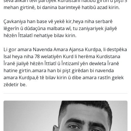
seva alikarî tevî partiyek Kurdistanî hatibû girtin û piştî 5
mehan girtinê, bi danina barimteyê hatibû azad kirin.
Çavkaniya han base vê yekê kir,heya niha serbarê
lêgerîn û dûdaçûna malbata wî, tu zaniyariyek jialiyê
hêzên Îttalatî nehatiye bilav kirin.
Li gor amara Navenda Amara Ajansa Kurdpa, li destpêka
îsal heya niha 78 welatiyên Kurd li herêma Kurdistana
Îranê jialiyê hêzên Îttlatî û Întizamî yên dewleta Îranê
hatine girtin.amara han bi pişt girêdan bi navenda
amara Kurdpa,ê tê bilav kirin û dibe amara rastîn gelek
zêdetir be.