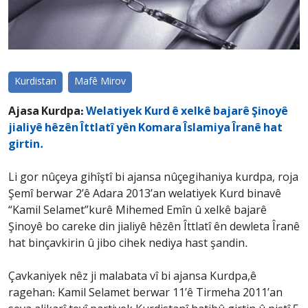
Kurdistan
Mafê Mirov
Ajasa Kurdpa:
Welatiyek Kurd ê xelkê bajarê Şinoyê
jialiyê hêzên Îttlatî yên Komara Îslamiya Îranê hat
girtin.
Li gor nûçeya gihîştî bi ajansa nûçegihaniya kurdpa, roja
Şemî berwar 2’ê Adara 2013’an welatiyek Kurd binavê
“Kamil Selamet”kurê Mihemed Emîn û xelkê bajarê
Şinoyê bo careke din jialiyê hêzên Îttlatî ên dewleta Îranê
hat binçavkirin û jibo cihek nediya hast şandin.
Çavkaniyek nêz ji malabata vî bi ajansa Kurdpa,ê
ragehan: Kamil Selamet berwar 11’ê Tirmeha 2011’an