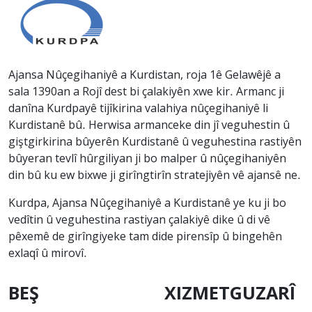
Ajansa Nûçegihaniyê a Kurdistan, roja 1ê Gelawêjê a
sala 1390an a Rojî dest bi çalakiyên xwe kir. Armanc ji
danîna Kurdpayê tijîkirina valahiya nûçegihaniyê li
Kurdistanê bû. Herwisa armanceke din jî veguhestin û
giştgirkirina bûyerên Kurdistanê û veguhestina rastiyên
bûyeran tevlî hûrgiliyan ji bo malper û nûçegihaniyên
din bû ku ew bixwe ji girîngtirîn stratejiyên vê ajansê ne.
Kurdpa, Ajansa Nûçegihaniyê a Kurdistanê ye ku ji bo
vedîtin û veguhestina rastiyan çalakiyê dike û di vê
pêxemê de girîngiyeke tam dide pirensîp û bingehên
exlaqî û mirovî.
BEŞ
XIZMETGUZARÎ