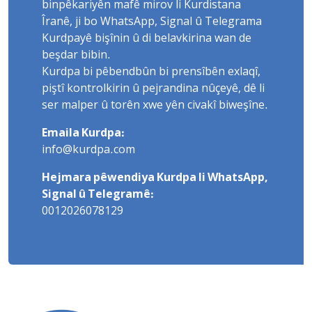
binpêkariyên mafê mirov li Kurdistana
Îranê, ji bo WhatsApp, Signal û Telegrama
Kurdpayê bişînin û di belavkirina wan de
beşdar bibin.
Kurdpa bi pêbendbûn bi prensîbên exlaqî,
piştî kontrolkirin û pejrandina nûçeyê, dê li
ser malper û torên xwe yên civakî biweşîne.
Emaila Kurdpa:
info@kurdpa.com
Hejmara pêwendiya Kurdpa li WhatsApp,
Signal û Telegramê:
0012026078129