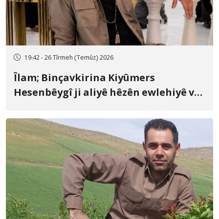
19:42 - 26 Tîrmeh (Temûz) 2026
Îlam; Binçavkirina Kiyûmers
Hesenbêygî ji aliyê hêzên ewlehiyê ve
û veguhestina wî bo cihekî nediyar