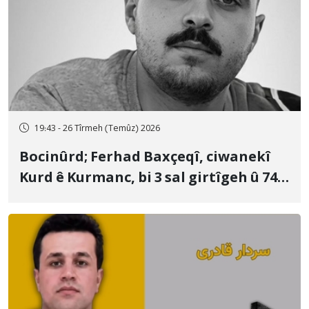
19:43 - 26 Tîrmeh (Temûz) 2026
Bocinûrd; Ferhad Baxçeqî, ciwanekî
Kurd ê Kurmanc, bi 3 sal girtîgeh û 74
qamçîyan hat cezakirin