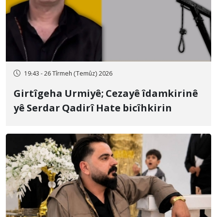
19:43 - 26 Tîrmeh (Temûz) 2026
Girtîgeha Urmiyê; Cezayê îdamkirinê
yê Serdar Qadirî Hate bicîhkirin