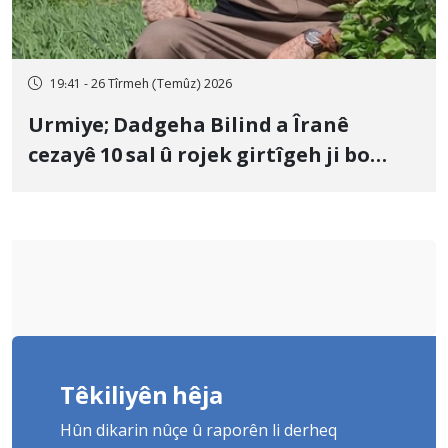
19:41 - 26 Tîrmeh (Temûz) 2026
Urmiye; Dadgeha Bilind a Îranê
cezayê 10 sal û rojek girtîgeh ji bo
Yûnis Nebîzade piştrast kir
Têkiliyên hêja
Hûn dikarin nûçe û raporên li derheq