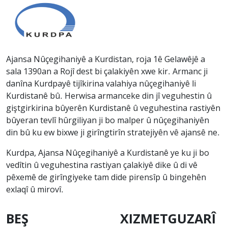
Ajansa Nûçegihaniyê a Kurdistan, roja 1ê Gelawêjê a
sala 1390an a Rojî dest bi çalakiyên xwe kir. Armanc ji
danîna Kurdpayê tijîkirina valahiya nûçegihaniyê li
Kurdistanê bû. Herwisa armanceke din jî veguhestin û
giştgirkirina bûyerên Kurdistanê û veguhestina rastiyên
bûyeran tevlî hûrgiliyan ji bo malper û nûçegihaniyên
din bû ku ew bixwe ji girîngtirîn stratejiyên vê ajansê ne.
Kurdpa, Ajansa Nûçegihaniyê a Kurdistanê ye ku ji bo
vedîtin û veguhestina rastiyan çalakiyê dike û di vê
pêxemê de girîngiyeke tam dide pirensîp û bingehên
exlaqî û mirovî.
BEŞ
XIZMETGUZARÎ