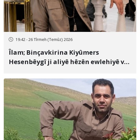
19:42 - 26 Tîrmeh (Temûz) 2026
Îlam; Binçavkirina Kiyûmers
Hesenbêygî ji aliyê hêzên ewlehiyê ve
û veguhestina wî bo cihekî nediyar