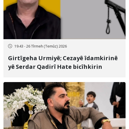
19:43 - 26 Tîrmeh (Temûz) 2026
Girtîgeha Urmiyê; Cezayê îdamkirinê
yê Serdar Qadirî Hate bicîhkirin