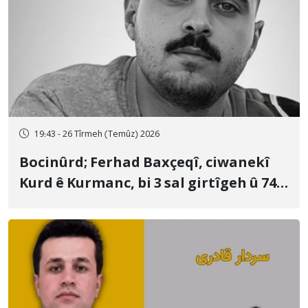
19:43 - 26 Tîrmeh (Temûz) 2026
Bocinûrd; Ferhad Baxçeqî, ciwanekî
Kurd ê Kurmanc, bi 3 sal girtîgeh û 74
qamçîyan hat cezakirin