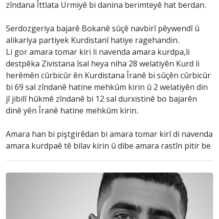
zîndana Îttlata Urmiyê bi danina berimteyê hat berdan.
Serdozgeriya bajarê Bokanê sûçê navbirî pêywendî û
alikariya partiyek Kurdistanî hatiye ragehandin.
Li gor amara tomar kiri li navenda amara kurdpa,li
destpêka Zivistana îsal heya niha 28 welatiyên Kurd li
herêmên cûrbicûr ên Kurdistana Îranê bi sûçên cûrbicûr
bi 69 sal zîndanê hatine mehkûm kirin û 2 welatiyên din
jî jibilî hûkmê zîndanê bi 12 sal durxistinê bo bajarên
dinê yên Îranê hatine mehkûm kirin.
Amara han bi piştgirêdan bi amara tomar kirî di navenda
amara kurdpaê tê bilav kirin û dibe amara rastîn pitir be