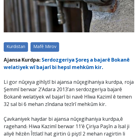
Kurdistan
Mafê Mirov
Ajansa Kurdpa:
Serdozgeriya Şoreş a bajarê Bokanê
welatiyek wî bajarî bi hepsl mehkûm kir.
Li gor nûçeya gihîştî bi ajansa nûçegihaniya kurdpa, roja
Şemmî berwar 2’Adara 2013’an serdozgeriya bajarê
Bokanê welatiyek wî bajarî bi navê Hîwa Kazimî ê temen
32 sal bi 6 mehan zîndana tezîrî mehkûm kir.
Çavkaniyek haydar bi ajansa nûçegihaniya kurdpa,ê
ragehand: Hiwa Kazimî berwar 11’ê Çiriya Paşîn a îsal ji
aliyê hêzên Îttlatî hat girtin û piştî 2 mehan ragirtin li