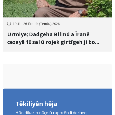
19:41 - 26 Tîrmeh (Temûz) 2026
Urmiye; Dadgeha Bilind a Îranê
cezayê 10 sal û rojek girtîgeh ji bo
Yûnis Nebîzade piştrast kir
Têkiliyên hêja
Hûn dikarin nûçe û raporên li derheq