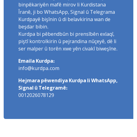
binpêkariyên mafê mirov li Kurdistana
Îranê, ji bo WhatsApp, Signal û Telegrama
Kurdpayê bişînin û di belavkirina wan de
beşdar bibin.
Kurdpa bi pêbendbûn bi prensîbên exlaqî,
piştî kontrolkirin û pejrandina nûçeyê, dê li
ser malper û torên xwe yên civakî biweşîne.
Emaila Kurdpa:
info@kurdpa.com
Hejmara pêwendiya Kurdpa li WhatsApp,
Signal û Telegramê:
0012026078129