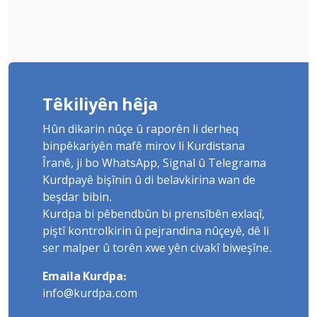
Têkiliyên hêja
Hûn dikarin nûçe û raporên li derheq
binpêkariyên mafê mirov li Kurdistana
Îranê, ji bo WhatsApp, Signal û Telegrama
Kurdpayê bişînin û di belavkirina wan de
beşdar bibin.
Kurdpa bi pêbendbûn bi prensîbên exlaqî,
piştî kontrolkirin û pejrandina nûçeyê, dê li
ser malper û torên xwe yên civakî biweşîne.
Emaila Kurdpa:
info@kurdpa.com