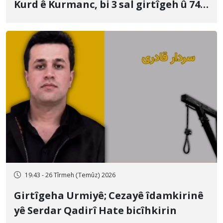
Kurd ê Kurmanc, bi 3 sal girtîgeh û 74
qamçîyan hat cezakirin
19:43 - 26 Tîrmeh (Temûz) 2026
Girtîgeha Urmiyê; Cezayê îdamkirinê
yê Serdar Qadirî Hate bicîhkirin