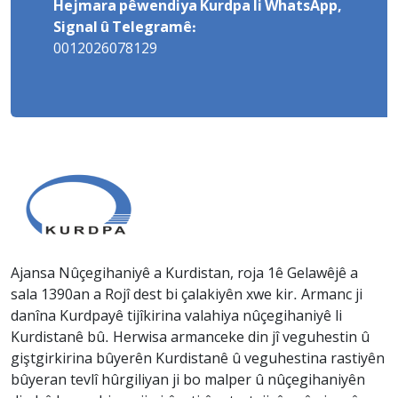
Hejmara pêwendiya Kurdpa li WhatsApp,
Signal û Telegramê:
0012026078129
Ajansa Nûçegihaniyê a Kurdistan, roja 1ê Gelawêjê a
sala 1390an a Rojî dest bi çalakiyên xwe kir. Armanc ji
danîna Kurdpayê tijîkirina valahiya nûçegihaniyê li
Kurdistanê bû. Herwisa armanceke din jî veguhestin û
giştgirkirina bûyerên Kurdistanê û veguhestina rastiyên
bûyeran tevlî hûrgiliyan ji bo malper û nûçegihaniyên