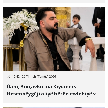
19:42 - 26 Tîrmeh (Temûz) 2026
Îlam; Binçavkirina Kiyûmers
Hesenbêygî ji aliyê hêzên ewlehiyê ve
û veguhestina wî bo cihekî nediyar