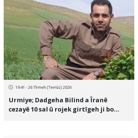
19:41 - 26 Tîrmeh (Temûz) 2026
Urmiye; Dadgeha Bilind a Îranê
cezayê 10 sal û rojek girtîgeh ji bo
Yûnis Nebîzade piştrast kir