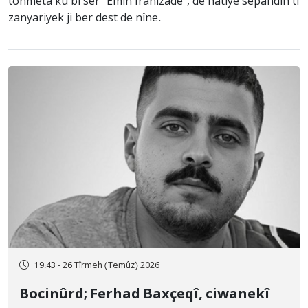
tohmeta ku bi ser “Emîn Îranîzade”, de hatiye sepandin ti
zanyariyek ji ber dest de nîne.
19:43 - 26 Tîrmeh (Temûz) 2026
Bocinûrd; Ferhad Baxçeqî, ciwanekî