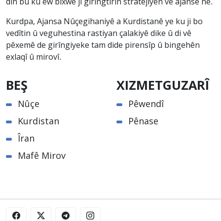
din bû ku ew bixwe ji girîngtirîn stratejiyên vê ajansê ne.
Kurdpa, Ajansa Nûçegihaniyê a Kurdistanê ye ku ji bo
vedîtin û veguhestina rastiyan çalakiyê dike û di vê
pêxemê de girîngiyeke tam dide pirensîp û bingehên
exlaqî û mirovî.
BEŞ
XIZMETGUZARÎ
Nûçe
Pêwendî
Kurdistan
Pênase
Îran
Mafê Mirov