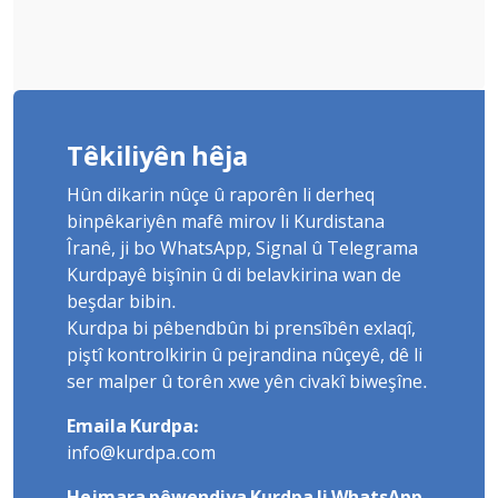
Têkiliyên hêja
Hûn dikarin nûçe û raporên li derheq
binpêkariyên mafê mirov li Kurdistana
Îranê, ji bo WhatsApp, Signal û Telegrama
Kurdpayê bişînin û di belavkirina wan de
beşdar bibin.
Kurdpa bi pêbendbûn bi prensîbên exlaqî,
piştî kontrolkirin û pejrandina nûçeyê, dê li
ser malper û torên xwe yên civakî biweşîne.
Emaila Kurdpa:
info@kurdpa.com