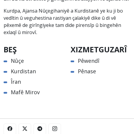
Kurdpa, Ajansa Nûçegihaniyê a Kurdistanê ye ku ji bo
vedîtin û veguhestina rastiyan çalakiyê dike û di vê
pêxemê de girîngiyeke tam dide pirensîp û bingehên
exlaqî û mirovî.
BEŞ
XIZMETGUZARÎ
Nûçe
Pêwendî
Kurdistan
Pênase
Îran
Mafê Mirov