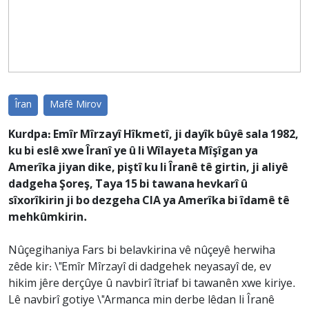
Îran
Mafê Mirov
Kurdpa: Emîr Mîrzayî Hîkmetî, ji dayîk bûyê sala 1982,
ku bi eslê xwe Îranî ye û li Wîlayeta Mîşîgan ya
Amerîka jiyan dike, piştî ku li Îranê tê girtin, ji aliyê
dadgeha Şoreş, Taya 15 bi tawana hevkarî û
sîxorîkirin ji bo dezgeha CIA ya Amerîka bi îdamê tê
mehkûmkirin.
Nûçegihaniya Fars bi belavkirina vê nûçeyê herwiha
zêde kir: \"Emîr Mîrzayî di dadgehek neyasayî de, ev
hikim jêre derçûye û navbirî îtriaf bi tawanên xwe kiriye.
Lê navbirî gotiye \"Armanca min derbe lêdan li Îranê