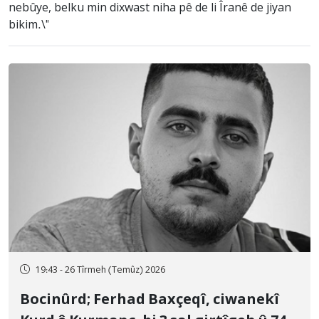
nebûye, belku min dixwast niha pê de li Îranê de jiyan
bikim.\"
19:43 - 26 Tîrmeh (Temûz) 2026
Bocinûrd; Ferhad Baxçeqî, ciwanekî