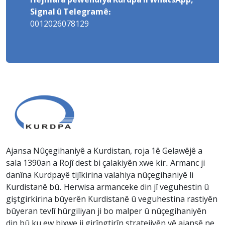
Hejmara pêwendiya Kurdpa li WhatsApp,
Signal û Telegramê:
0012026078129
Ajansa Nûçegihaniyê a Kurdistan, roja 1ê Gelawêjê a
sala 1390an a Rojî dest bi çalakiyên xwe kir. Armanc ji
danîna Kurdpayê tijîkirina valahiya nûçegihaniyê li
Kurdistanê bû. Herwisa armanceke din jî veguhestin û
giştgirkirina bûyerên Kurdistanê û veguhestina rastiyên
bûyeran tevlî hûrgiliyan ji bo malper û nûçegihaniyên
din bû ku ew bixwe ji girîngtirîn stratejiyên vê ajansê ne.