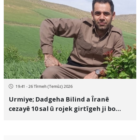
19:41 - 26 Tîrmeh (Temûz) 2026
Urmiye; Dadgeha Bilind a Îranê
cezayê 10 sal û rojek girtîgeh ji bo
Yûnis Nebîzade piştrast kir