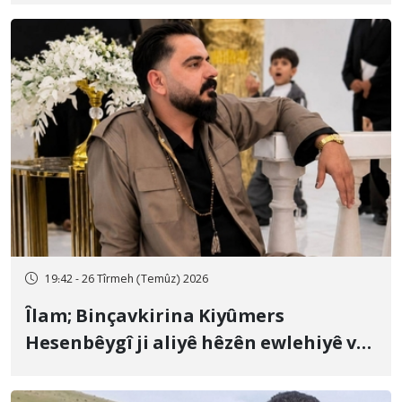
19:42 - 26 Tîrmeh (Temûz) 2026
Îlam; Binçavkirina Kiyûmers
Hesenbêygî ji aliyê hêzên ewlehiyê ve
û veguhestina wî bo cihekî nediyar