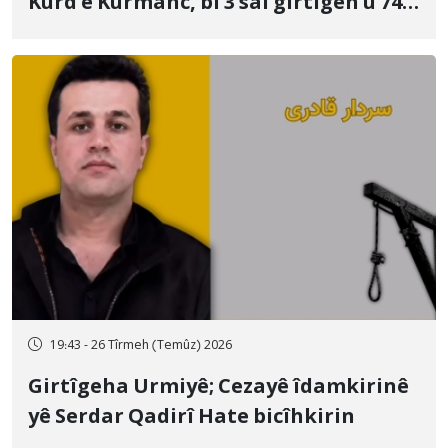
Kurd ê Kurmanc, bi 3 sal girtîgeh û 74
qamçîyan hat cezakirin
19:43 - 26 Tîrmeh (Temûz) 2026
Girtîgeha Urmiyê; Cezayê îdamkirinê
yê Serdar Qadirî Hate bicîhkirin