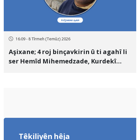
16:09 - 8 Tîrmeh (Temûz) 2026
Aşixane; 4 roj binçavkirin û ti agahî li
ser Hemîd Mihemedzade, Kurdekî
Kurmanc û pehlewanekî guliştêya
Çoxê tune ye
Têkiliyên hêja