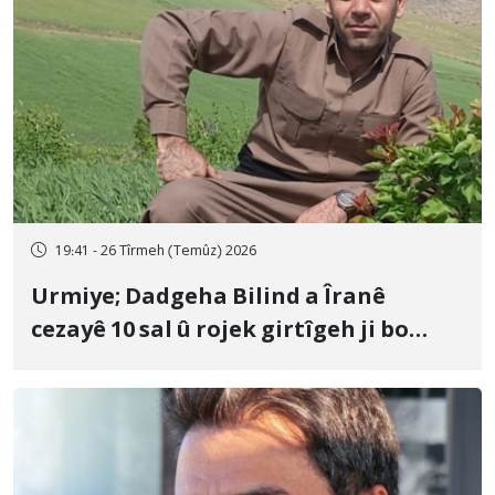
19:41 - 26 Tîrmeh (Temûz) 2026
Urmiye; Dadgeha Bilind a Îranê
cezayê 10 sal û rojek girtîgeh ji bo
Yûnis Nebîzade piştrast kir