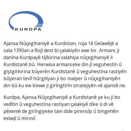
Ajansa Nûçegihaniyê a Kurdistan, roja 1ê Gelawêjê a
sala 1390an a Rojî dest bi çalakiyên xwe kir. Armanc ji
danîna Kurdpayê tijîkirina valahiya nûçegihaniyê li
Kurdistanê bû. Herwisa armanceke din jî veguhestin û
giştgirkirina bûyerên Kurdistanê û veguhestina rastiyên
bûyeran tevlî hûrgiliyan ji bo malper û nûçegihaniyên
din bû ku ew bixwe ji girîngtirîn stratejiyên vê ajansê ne.
Kurdpa, Ajansa Nûçegihaniyê a Kurdistanê ye ku ji bo
vedîtin û veguhestina rastiyan çalakiyê dike û di vê
pêxemê de girîngiyeke tam dide pirensîp û bingehên
exlaqî û mirovî.