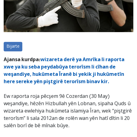
Bijarte
Ajansa kurdpa:
wizareta derê ya Amrîka li raporta
xwe ya ku seba peydabûya terorîsm li cîhan de
weşandiye, hukûmeta Îranê bi yekik ji hukûmetîn
here sereke yên piştgirê terorîsm binav kir.
Ew raporta roja pêcşem 9ê Cozerdan (30 May)
weşandiye, hêzên Hizbullah yên Lobnan, sipaha Quds û
wizareta ewlehiya hukûmeta islamiya Îran, wek “piştgirê
terorîsm” li sala 2012an de rolên wan yên hatî dîtin li 20
salên borî de bê mînak bûye.