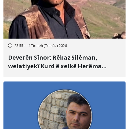
23:55 - 14 Tîrmeh (Temûz) 2026
Deverên Sînor; Rêbaz Silêman,
welatiyekî Kurd ê xelkê Herêma
Kurdistanê, bi topên hawanê yên
Artêşa Pasdaran a Îranê hat kuştin