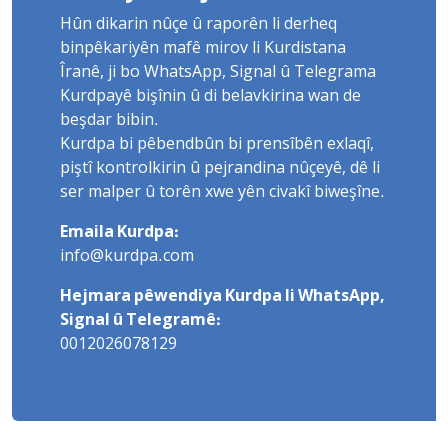
Hûn dikarin nûçe û raporên li derheq
binpêkariyên mafê mirov li Kurdistana
Îranê, ji bo WhatsApp, Signal û Telegrama
Kurdpayê bişînin û di belavkirina wan de
beşdar bibin.
Kurdpa bi pêbendbûn bi prensîbên exlaqî,
piştî kontrolkirin û pejrandina nûçeyê, dê li
ser malper û torên xwe yên civakî biweşîne.
Emaila Kurdpa:
info@kurdpa.com
Hejmara pêwendiya Kurdpa li WhatsApp,
Signal û Telegramê:
0012026078129