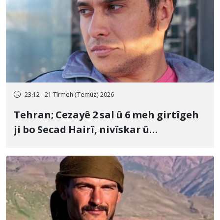
23:12 - 21 Tîrmeh (Temûz) 2026
Tehran; Cezayê 2 sal û 6 meh girtîgeh
ji bo Secad Hairî, nivîskar û
mamosteyê zimanê Kurdî, tam hat
piştrastkirin