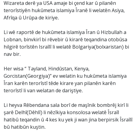
Wizareta derê ya USA amaje bi çend kar û pilanên
terorîstiyên hukûmeta islamiya Îranê li welatên Asiya,
Afrîqa û Urûpa de kiriye.
Li wê raportê de hukûmeta islamiya Îran û Hizbullah a
Lobnan, binvkirî bi rêvebir û kirarê teqandina otobûsa
hilgirê torîstên Israîlî li welatê Bolgariya(bolxaristan) bi
nav bir.
Her wisa “ Tayland, Hindûstan, Kenya,
Gorcistan(Georgiya)” ev welatin ku hukûmeta islamiya
Îran karên terorîstî têde kirare yan pilanên karên
terorîstî li van welatan de dariştiye.
Li heyva Rêbendana sala borî de maşînik bombrêj kirî li
şarê Delhî(Dêhlî) li nêzîkiya konsolosa welatê Îsraîl
hatibû teqandin û 4 kes ku yek ji wan jina berpirsik Îsraîlî
bû hatibûn kuştin.