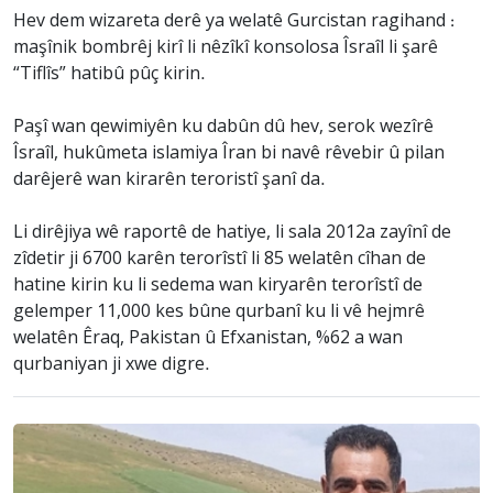
Hev dem wizareta derê ya welatê Gurcistan ragihand :
maşînik bombrêj kirî li nêzîkî konsolosa Îsraîl li şarê
“Tiflîs” hatibû pûç kirin.
Paşî wan qewimiyên ku dabûn dû hev, serok wezîrê
Îsraîl, hukûmeta islamiya Îran bi navê rêvebir û pilan
darêjerê wan kirarên teroristî şanî da.
Li dirêjiya wê raportê de hatiye, li sala 2012a zayînî de
zîdetir ji 6700 karên terorîstî li 85 welatên cîhan de
hatine kirin ku li sedema wan kiryarên terorîstî de
gelemper 11,000 kes bûne qurbanî ku li vê hejmrê
welatên Êraq, Pakistan û Efxanistan, %62 a wan
qurbaniyan ji xwe digre.