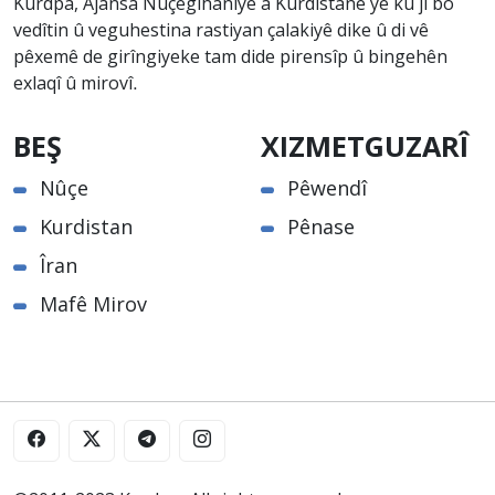
Kurdpa, Ajansa Nûçegihaniyê a Kurdistanê ye ku ji bo
vedîtin û veguhestina rastiyan çalakiyê dike û di vê
pêxemê de girîngiyeke tam dide pirensîp û bingehên
exlaqî û mirovî.
BEŞ
XIZMETGUZARÎ
Nûçe
Pêwendî
Kurdistan
Pênase
Îran
Mafê Mirov