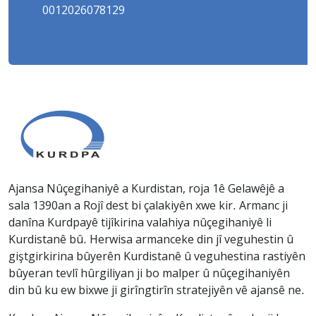
0012026078129
Ajansa Nûçegihaniyê a Kurdistan, roja 1ê Gelawêjê a
sala 1390an a Rojî dest bi çalakiyên xwe kir. Armanc ji
danîna Kurdpayê tijîkirina valahiya nûçegihaniyê li
Kurdistanê bû. Herwisa armanceke din jî veguhestin û
giştgirkirina bûyerên Kurdistanê û veguhestina rastiyên
bûyeran tevlî hûrgiliyan ji bo malper û nûçegihaniyên
din bû ku ew bixwe ji girîngtirîn stratejiyên vê ajansê ne.