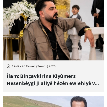
19:42 - 26 Tîrmeh (Temûz) 2026
Îlam; Binçavkirina Kiyûmers
Hesenbêygî ji aliyê hêzên ewlehiyê ve
û veguhestina wî bo cihekî nediyar