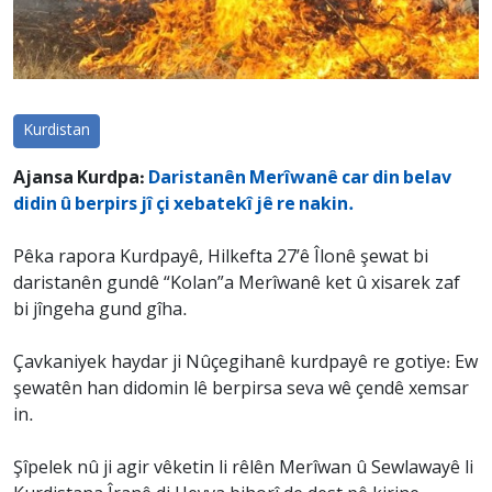
Kurdistan
Ajansa Kurdpa:
Daristanên Merîwanê car din belav
didin û berpirs jî çi xebatekî jê re nakin.
Pêka rapora Kurdpayê, Hilkefta 27’ê Îlonê şewat bi
daristanên gundê “Kolan”a Merîwanê ket û xisarek zaf
bi jîngeha gund gîha.
Çavkaniyek haydar ji Nûçegihanê kurdpayê re gotiye: Ew
şewatên han didomin lê berpirsa seva wê çendê xemsar
in.
Şîpelek nû ji agir vêketin li rêlên Merîwan û Sewlawayê li