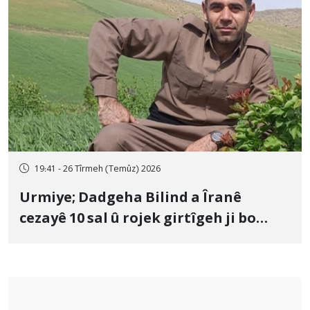
19:41 - 26 Tîrmeh (Temûz) 2026
Urmiye; Dadgeha Bilind a Îranê
cezayê 10 sal û rojek girtîgeh ji bo
Yûnis Nebîzade piştrast kir