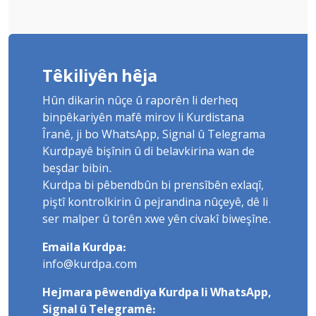
Têkiliyên hêja
Hûn dikarin nûçe û raporên li derheq
binpêkariyên mafê mirov li Kurdistana
Îranê, ji bo WhatsApp, Signal û Telegrama
Kurdpayê bişînin û di belavkirina wan de
beşdar bibin.
Kurdpa bi pêbendbûn bi prensîbên exlaqî,
piştî kontrolkirin û pejrandina nûçeyê, dê li
ser malper û torên xwe yên civakî biweşîne.
Emaila Kurdpa:
info@kurdpa.com
Hejmara pêwendiya Kurdpa li WhatsApp,
Signal û Telegramê: