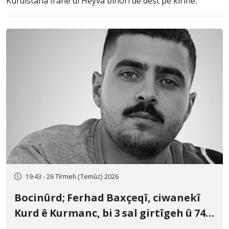
Kurdistana Îranê di Heyva bihorî de dest pê kirine.
19:43 - 26 Tîrmeh (Temûz) 2026
Bocinûrd; Ferhad Baxçeqî, ciwanekî
Kurd ê Kurmanc, bi 3 sal girtîgeh û 74