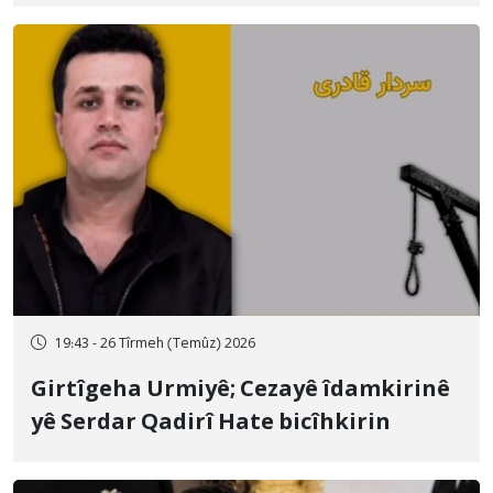
qamçîyan hat cezakirin
19:43 - 26 Tîrmeh (Temûz) 2026
Girtîgeha Urmiyê; Cezayê îdamkirinê
yê Serdar Qadirî Hate bicîhkirin