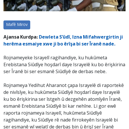
Mafê Mirov
Ajansa Kurdpa:
Dewleta S’ûdî, Izna Mifahwergirtin ji
herêma esmaiye xwe ji bo êrîşa bi ser Îranê nade.
Rojnameyeke Israyelî ragihandiye, ku hukûmeta
Erebistana Siûdîye hoşdarî daye Israyelê ku bo êrişkirina
ser Îranê bi ser esmanê Siûdîyê de derbas nebe.
Rojnameya Yedihut Aharanot çapa Israyelê di raportekê
de nivîsîye, ku hukûmeta Siûdîyê hoşdarî daye Israyelê
ku bo êrişkirina ser îstgeh û dezgehên atomîyên Îranê,
esmanê Erebistana Siûdîyê bi kar nehîne. Li gor ewê
raporta rojnameya Israyelî, hukûmeta Siûdîyê
ragihandiye, ku Siûdîye rê nade firrokeyên Israyelê bi
ser esmanê wî welatî de derbas bin û êrişî ser Îranê