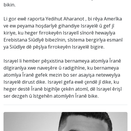
bikin.
Li gor ewê raporta Yedihut Aharanot , bi rêya Amerîka
ve ew peyama hoşdarîyê gihandiye Israyelê û gef jî
kiriye, ku heger firrokeyên Israyelî sînorê hewayîya
Erebistana Siûdîyê bibezînin, sîstema bergirîya esmanî
ya Siûdîye dê pêşîya firrokeyên Israyelê bigire.
Israyel li hember pêşxistina bernameya atomîya Îranê
dilgiranîya xwe naveşêre û radigihîne, ku bernameya
atomîya Îranê gefek mezin bo ser asayişa neteweyîya
Israyelê dirust dike. Israyel gefa ewê çendê jî dike, ku
heger destê Îranê bigihîje çekên atomî, dê Israyel êrişî
ser dezgeh û îstgehên atomîyên Îranê bike.