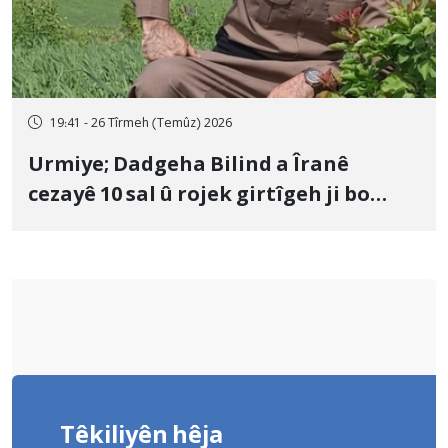
19:41 - 26 Tîrmeh (Temûz) 2026
Urmiye; Dadgeha Bilind a Îranê
cezayê 10 sal û rojek girtîgeh ji bo
Yûnis Nebîzade piştrast kir
Têkiliyên hêja