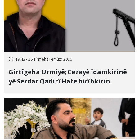
19:43 - 26 Tîrmeh (Temûz) 2026
Girtîgeha Urmiyê; Cezayê îdamkirinê
yê Serdar Qadirî Hate bicîhkirin