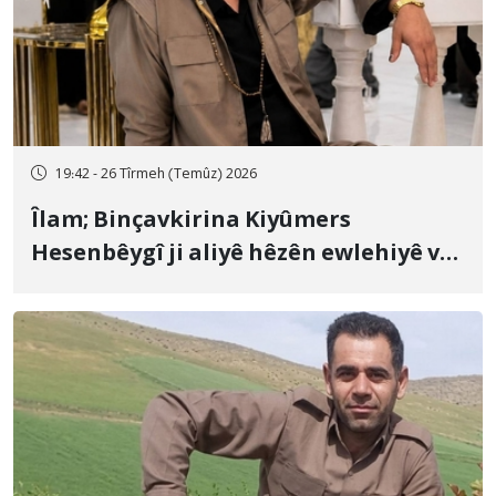
19:42 - 26 Tîrmeh (Temûz) 2026
Îlam; Binçavkirina Kiyûmers
Hesenbêygî ji aliyê hêzên ewlehiyê ve
û veguhestina wî bo cihekî nediyar