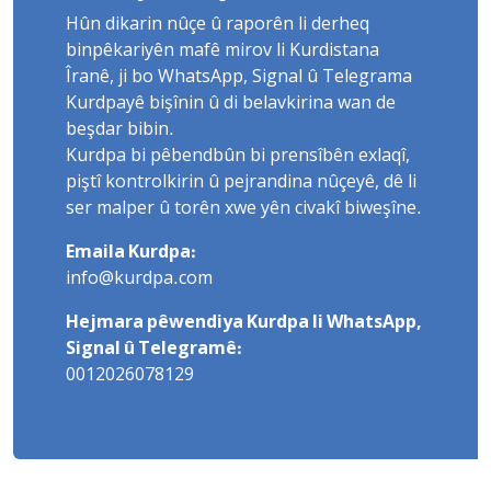
Hûn dikarin nûçe û raporên li derheq
binpêkariyên mafê mirov li Kurdistana
Îranê, ji bo WhatsApp, Signal û Telegrama
Kurdpayê bişînin û di belavkirina wan de
beşdar bibin.
Kurdpa bi pêbendbûn bi prensîbên exlaqî,
piştî kontrolkirin û pejrandina nûçeyê, dê li
ser malper û torên xwe yên civakî biweşîne.
Emaila Kurdpa:
info@kurdpa.com
Hejmara pêwendiya Kurdpa li WhatsApp,
Signal û Telegramê:
0012026078129