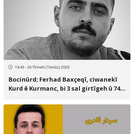
19:43 - 26 Tîrmeh (Temûz) 2026
Bocinûrd; Ferhad Baxçeqî, ciwanekî
Kurd ê Kurmanc, bi 3 sal girtîgeh û 74
qamçîyan hat cezakirin