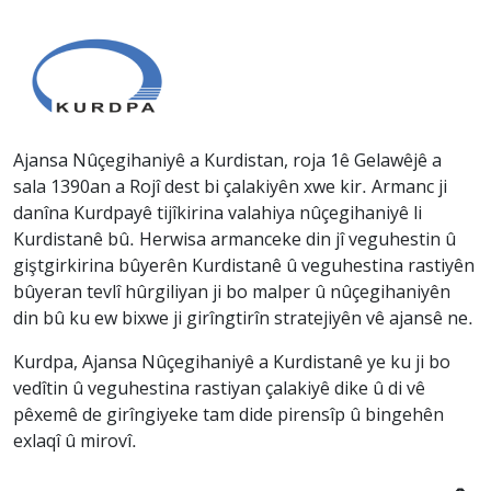
Ajansa Nûçegihaniyê a Kurdistan, roja 1ê Gelawêjê a
sala 1390an a Rojî dest bi çalakiyên xwe kir. Armanc ji
danîna Kurdpayê tijîkirina valahiya nûçegihaniyê li
Kurdistanê bû. Herwisa armanceke din jî veguhestin û
giştgirkirina bûyerên Kurdistanê û veguhestina rastiyên
bûyeran tevlî hûrgiliyan ji bo malper û nûçegihaniyên
din bû ku ew bixwe ji girîngtirîn stratejiyên vê ajansê ne.
Kurdpa, Ajansa Nûçegihaniyê a Kurdistanê ye ku ji bo
vedîtin û veguhestina rastiyan çalakiyê dike û di vê
pêxemê de girîngiyeke tam dide pirensîp û bingehên
exlaqî û mirovî.