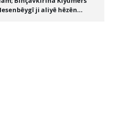
lam; Binçavkirina Kiyûmers
esenbêygî ji aliyê hêzên
wlehiyê ve û veguhestina wî bo
ihekî nediyar