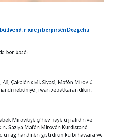
bûdvend, rixne ji berpirsên Dozgeha
de ber basê:
Alî, Çakalên sivîl, Siyasî, Mafên Mirov û
mandî nebûniyê ji wan xebatkaran dikin.
k Mirovîtiyê çî hev nayê û ji alî din ve
ikin. Saziya Mafên Mirovên Kurdistanê
 û ragihandinên giştî dikin ku bi hawara wê