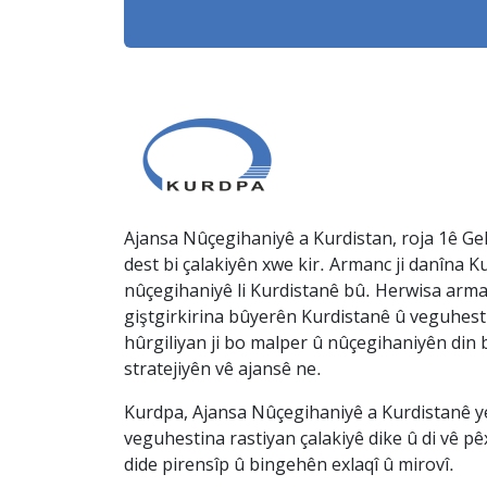
Ajansa Nûçegihaniyê a Kurdistan, roja 1ê Gel
dest bi çalakiyên xwe kir. Armanc ji danîna Ku
nûçegihaniyê li Kurdistanê bû. Herwisa arma
giştgirkirina bûyerên Kurdistanê û veguhesti
hûrgiliyan ji bo malper û nûçegihaniyên din b
stratejiyên vê ajansê ne.
Kurdpa, Ajansa Nûçegihaniyê a Kurdistanê ye 
veguhestina rastiyan çalakiyê dike û di vê p
dide pirensîp û bingehên exlaqî û mirovî.