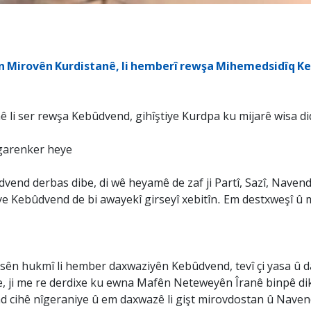
n Mirovên Kurdistanê, li hemberî rewşa Mihemedsidîq Ke
li ser rewşa Kebûdvend, gihîştiye Kurdpa ku mijarê wisa di
garenker heye
vend derbas dibe, di wê heyamê de zaf ji Partî, Sazî, Navend, 
ye Kebûdvend de bi awayekî girseyî xebitîn. Em destxweşî û 
ên hukmî li hember daxwaziyên Kebûdvend, tevî çi yasa û dabe
 ve, ji me re derdixe ku ewna Mafên Neteweyên Îranê binpê d
 cihê nîgeraniye û em daxwazê li gişt mirovdostan û Navend