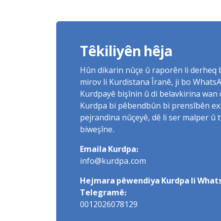
Têkiliyên hêja
Hûn dikarin nûçe û raporên li derheq
mirov li Kurdistana Îranê, ji bo What
Kurdpayê bişînin û di belavkirina wan 
Kurdpa bi pêbendbûn bi prensîbên exlaq
pejrandina nûçeyê, dê li ser malper û 
biweşîne.
Emaila Kurdpa:
info@kurdpa.com
Hejmara pêwendiya Kurdpa li Whats
Telegramê:
0012026078129