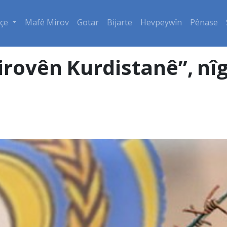
çe
Mafê Mirov
Gotar
Bijarte
Hevpeywîn
Pênase
rovên Kurdistanê”, nîg