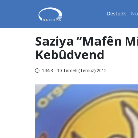
Destpêk
Nû
Saziya “Mafên Mi
Kebûdvend
14:53 - 10 Tîrmeh (Temûz) 2012