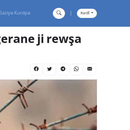
Saziya Kurdpa
|
Kurdî
erane ji rewşa