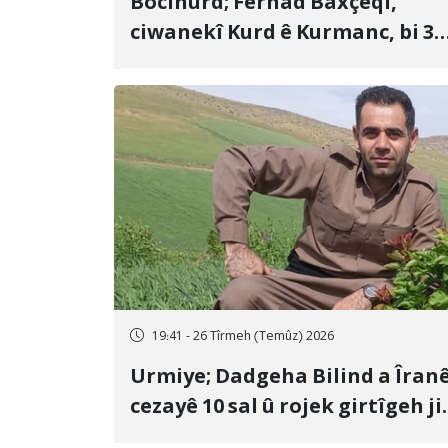
Bocinûrd; Ferhad Baxçeqî,
ciwanekî Kurd ê Kurmanc, bi 3
sal girtîgeh û 74 qamçîyan hat
cezakirin
19:41 - 26 Tîrmeh (Temûz) 2026
Urmiye; Dadgeha Bilind a Îran
cezayê 10 sal û rojek girtîgeh ji
bo Yûnis Nebîzade piştrast kir