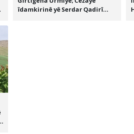
Girtîgeha Urmiyê; Cezayê
Î
îdamkirinê yê Serdar Qadirî
H
Hate bicîhkirin
e
c
ê