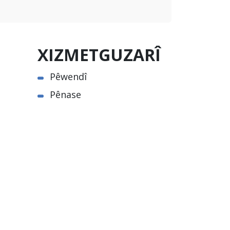
XIZMETGUZARÎ
Pêwendî
Pênase