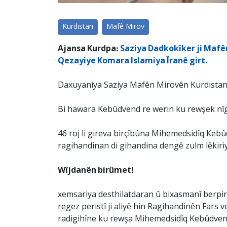
Kurdistan
Mafê Mirov
Ajansa Kurdpa:
Saziya Dadkokîker ji Mafê
Qezayiye Komara Islamiya Îranê girt.
Daxuyaniya Saziya Mafên Mirovên Kurdistanê 
Bi hawara Kebûdvend re werin ku rewşek nî
46 roj li gireva birçîbûna Mihemedsidîq Kebûd
ragihandinan di gihandina dengê zulm lêkiri
Wîjdanên birûmet!
xemsariya desthilatdaran û bixasmanî berpirs
regez peristî ji aliyê hin Ragihandinên Fars
radigihîne ku rewşa Mihemedsidîq Kebûdvend