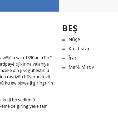
BEŞ
Nûçe
Kurdistan
Îran
awêjê a sala 1390an a Rojî
rdpayê tijîkirina valahiya
Mafê Mirov
nceke din jî veguhestin û
na rastiyên bûyeran tevlî
û ku ew bixwe ji girîngtirîn
ku ji bo vedîtin û
êxemê de girîngiyeke tam