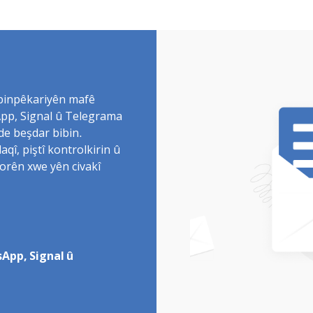
 binpêkariyên mafê
sApp, Signal û Telegrama
de beşdar bibin.
î, piştî kontrolkirin û
torên xwe yên civakî
App, Signal û