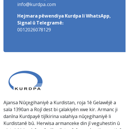
info@kurdpa.com
Hejmara pêwendiya Kurdpa li WhatsApp,
Signal û Telegramê:
0012026078129
Ajansa Nûçegihaniyê a Kurdistan, roja 1ê Gelawêjê a
sala 1390an a Rojî dest bi çalakiyên xwe kir. Armanc ji
danîna Kurdpayê tijîkirina valahiya nûçegihaniyê li
Kurdistanê bû. Herwisa armanceke din jî veguhestin û