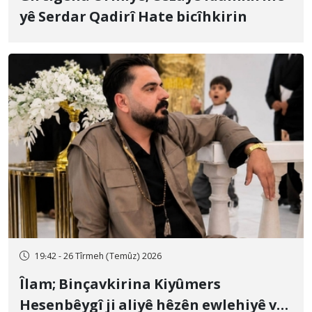
yê Serdar Qadirî Hate bicîhkirin
19:42 - 26 Tîrmeh (Temûz) 2026
Îlam; Binçavkirina Kiyûmers
Hesenbêygî ji aliyê hêzên ewlehiyê ve