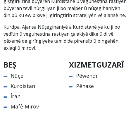
giştgirkirina bûyerên Kurdistanê û veguhestina rastiyên
bûyeran tevlî hûrgiliyan ji bo malper û nûçegihaniyên
din bû ku ew bixwe ji girîngtirîn stratejiyên vê ajansê ne.
Kurdpa, Ajansa Nûçegihaniyê a Kurdistanê ye ku ji bo
vedîtin û veguhestina rastiyan çalakiyê dike û di vê
pêxemê de girîngiyeke tam dide pirensîp û bingehên
exlaqî û mirovî.
BEŞ
XIZMETGUZARÎ
Nûçe
Pêwendî
Kurdistan
Pênase
Îran
Mafê Mirov