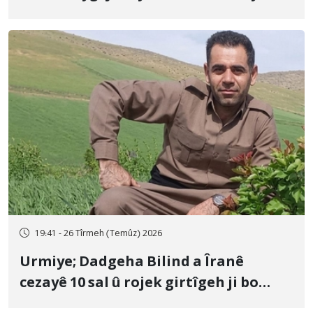
û veguhestina wî bo cihekî nediyar
19:41 - 26 Tîrmeh (Temûz) 2026
Urmiye; Dadgeha Bilind a Îranê
cezayê 10 sal û rojek girtîgeh ji bo
Yûnis Nebîzade piştrast kir