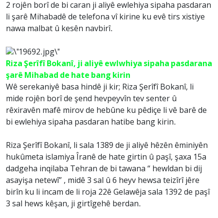
2 rojên borî de bi caran ji aliyê ewlehiya sipaha pasdaran
li şarê Mihabadê de telefona vî kirine ku evê tirs xistiye
nawa malbat û kesên navbirî.
Riza Şerîfî Bokanî, ji aliyê ewlwhiya sipaha pasdarana
şarê Mihabad de hate bang kirin
Wê serekaniyê basa hindê ji kir; Riza Şerîfî Bokanî, li
mide rojên borî de şend hevpeyvîn tev senter û
rêxiravên mafê mirov de hebûne ku pêdiçe li vê barê de
bi ewlehiya sipaha pasdaran hatibe bang kirin.
Riza Şerîfî Bokanî, li sala 1389 de ji aliyê hêzên êminiyên
hukûmeta islamiya Îranê de hate girtin û paşî, şaxa 15a
dadgeha inqilaba Tehran de bi tawana “ hewldan bi dij
asayişa netewî” , midê 3 sal û 6 heyv hewsa teizîrî jêre
birîn ku li incam de li roja 22ê Gelawêja sala 1392 de paşî
3 sal hews kêşan, ji girtîgehê berdan.