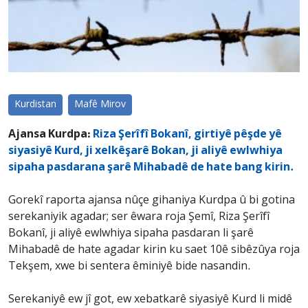
Kurdistan
Mafê Mirov
Ajansa Kurdpa:
Riza Şerîfî Bokanî, girtiyê pêşde yê
siyasiyê Kurd, ji xelkêşarê Bokan, ji aliyê ewlwhiya
sipaha pasdarana şarê Mihabadê de hate bang kirin.
Gorekî raporta ajansa nûçe gihaniya Kurdpa û bi gotina
serekaniyik agadar; ser êwara roja Şemî, Riza Şerîfî
Bokanî, ji aliyê ewlwhiya sipaha pasdaran li şarê
Mihabadê de hate agadar kirin ku saet 10ê sibêzûya roja
Tekşem, xwe bi sentera êminiyê bide nasandin.
Serekaniyê ew jî got, ew xebatkarê siyasiyê Kurd li midê