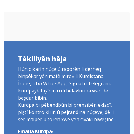
Têkiliyên hêja
Hûn dikarin nûçe û raporên li derheq
binpêkariyên mafê mirov li Kurdistana
Îranê, ji bo WhatsApp, Signal û Telegrama
Kurdpayê bişînin û di belavkirina wan de
beşdar bibin.
Kurdpa bi pêbendbûn bi prensîbên exlaqî,
piştî kontrolkirin û pejrandina nûçeyê, dê li
ser malper û torên xwe yên civakî biweşîne.
Emaila Kurdpa: