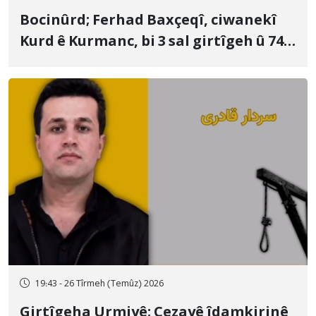
Bocinûrd; Ferhad Baxçeqî, ciwanekî
Kurd ê Kurmanc, bi 3 sal girtîgeh û 74
qamçîyan hat cezakirin
19:43 - 26 Tîrmeh (Temûz) 2026
Girtîgeha Urmiyê; Cezayê îdamkirinê