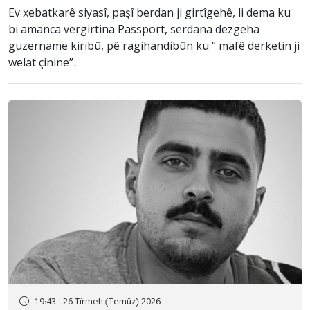
Ev xebatkarê siyasî, paşî berdan ji girtîgehê, li dema ku
bi amanca vergirtina Passport, serdana dezgeha
guzername kiribû, pê ragihandibûn ku “ mafê derketin ji
welat çinine”.
19:43 - 26 Tîrmeh (Temûz) 2026