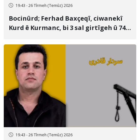
19:43 - 26 Tîrmeh (Temûz) 2026
Bocinûrd; Ferhad Baxçeqî, ciwanekî
Kurd ê Kurmanc, bi 3 sal girtîgeh û 74
qamçîyan hat cezakirin
19:43 - 26 Tîrmeh (Temûz) 2026