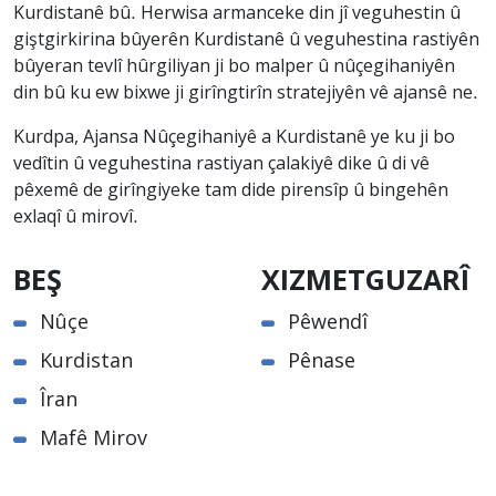
Kurdistanê bû. Herwisa armanceke din jî veguhestin û
giştgirkirina bûyerên Kurdistanê û veguhestina rastiyên
bûyeran tevlî hûrgiliyan ji bo malper û nûçegihaniyên
din bû ku ew bixwe ji girîngtirîn stratejiyên vê ajansê ne.
Kurdpa, Ajansa Nûçegihaniyê a Kurdistanê ye ku ji bo
vedîtin û veguhestina rastiyan çalakiyê dike û di vê
pêxemê de girîngiyeke tam dide pirensîp û bingehên
exlaqî û mirovî.
BEŞ
XIZMETGUZARÎ
Nûçe
Pêwendî
Kurdistan
Pênase
Îran
Mafê Mirov