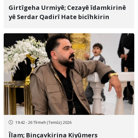
Girtîgeha Urmiyê; Cezayê îdamkirinê
yê Serdar Qadirî Hate bicîhkirin
19:42 - 26 Tîrmeh (Temûz) 2026
Îlam; Binçavkirina Kiyûmers