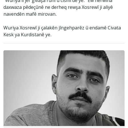
“Wuriya li jêr givaşa ruhî û cismî de ye.” Ew herwiha
daxwaza pêdeçûnê ne derheq rewşa Xosrewî ji aliyê
navendên mafê mirovan.
Wuriya Xosrewî ji çalakên jîngehparêz û endamê Civata
Kesk ya Kurdistanê ye.