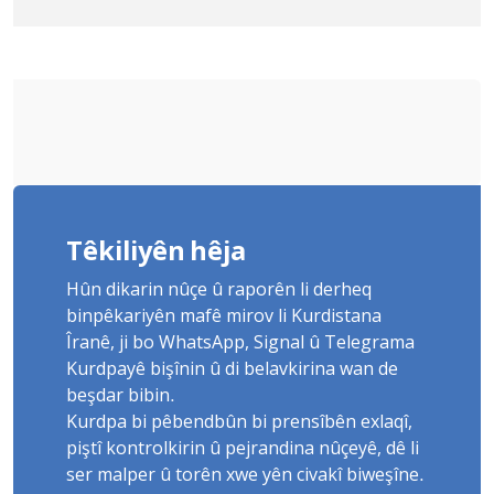
Yûnis Nebîzade piştrast kir
Têkiliyên hêja
Hûn dikarin nûçe û raporên li derheq
binpêkariyên mafê mirov li Kurdistana
Îranê, ji bo WhatsApp, Signal û Telegrama
Kurdpayê bişînin û di belavkirina wan de
beşdar bibin.
Kurdpa bi pêbendbûn bi prensîbên exlaqî,
piştî kontrolkirin û pejrandina nûçeyê, dê li
ser malper û torên xwe yên civakî biweşîne.