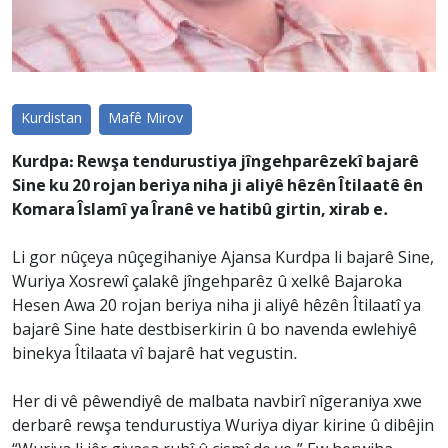
Kurdistan
Mafê Mirov
Kurdpa: Rewşa tendurustiya jîngehparêzekî bajarê
Sine ku 20 rojan beriya niha ji aliyê hêzên Îtilaatê ên
Komara Îslamî ya Îranê ve hatibû girtin, xirab e.
Li gor nûçeya nûçegihaniye Ajansa Kurdpa li bajarê Sine,
Wuriya Xosrewî çalakê jîngehparêz û xelkê Bajaroka
Hesen Awa 20 rojan beriya niha ji aliyê hêzên Îtilaatî ya
bajarê Sine hate destbiserkirin û bo navenda ewlehiyê
binekya Îtilaata vî bajarê hat vegustin.
Her di vê pêwendiyê de malbata navbirî nîgeraniya xwe
derbarê rewşa tendurustiya Wuriya diyar kirine û dibêjin