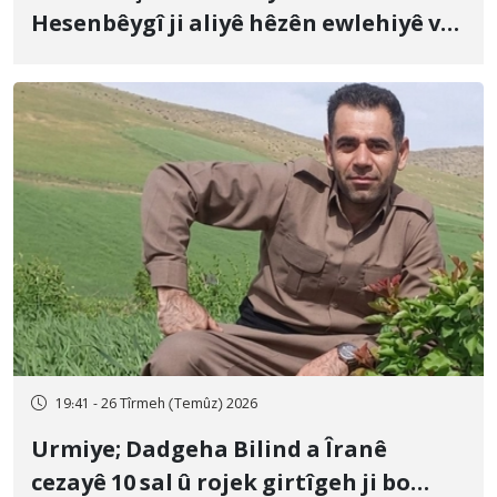
Hesenbêygî ji aliyê hêzên ewlehiyê ve
û veguhestina wî bo cihekî nediyar
19:41 - 26 Tîrmeh (Temûz) 2026
Urmiye; Dadgeha Bilind a Îranê
cezayê 10 sal û rojek girtîgeh ji bo