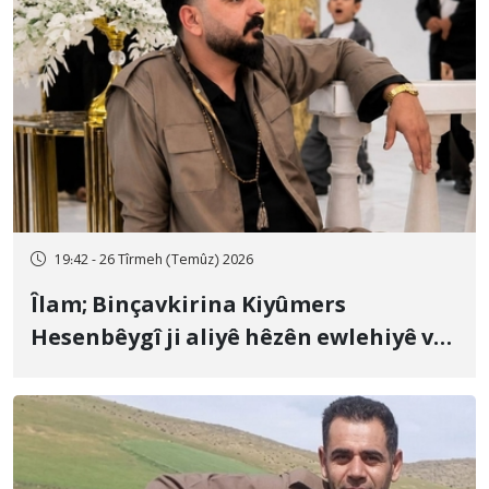
19:42 - 26 Tîrmeh (Temûz) 2026
Îlam; Binçavkirina Kiyûmers
Hesenbêygî ji aliyê hêzên ewlehiyê ve
û veguhestina wî bo cihekî nediyar