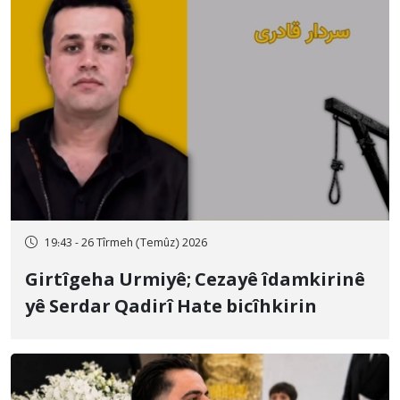
19:43 - 26 Tîrmeh (Temûz) 2026
Girtîgeha Urmiyê; Cezayê îdamkirinê
yê Serdar Qadirî Hate bicîhkirin