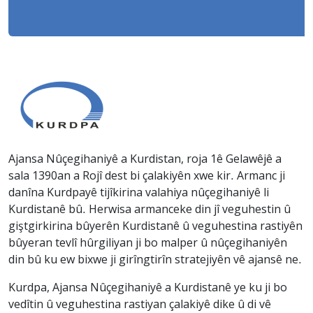
Ajansa Nûçegihaniyê a Kurdistan, roja 1ê Gelawêjê a
sala 1390an a Rojî dest bi çalakiyên xwe kir. Armanc ji
danîna Kurdpayê tijîkirina valahiya nûçegihaniyê li
Kurdistanê bû. Herwisa armanceke din jî veguhestin û
giştgirkirina bûyerên Kurdistanê û veguhestina rastiyên
bûyeran tevlî hûrgiliyan ji bo malper û nûçegihaniyên
din bû ku ew bixwe ji girîngtirîn stratejiyên vê ajansê ne.
Kurdpa, Ajansa Nûçegihaniyê a Kurdistanê ye ku ji bo
vedîtin û veguhestina rastiyan çalakiyê dike û di vê