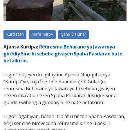
Kurdistan
Mafê Mirov
Çand û Huner
Ajansa Kurdpa:
Rêûresma Beharane ya Jawaroya
girêdiy Sine bi sebeba givaşên Spaha Pasdaran hate
betalkirin.
Li gorî nûçeyên ku gihîştine Ajansa Nûçegihaniya
“Kurdpa”yê, roja Înê 13`ê Banemer(3`ê Gulan)ê,
rêûresma Beharane ya Jawaroyê bi sebeba givaşên
hêzên îtila`at û hêzên Spaha Pasdaran li Kuçke Sor a
gundê Ewîheng a girêdaiy Sine hate betalkirin.
Li gorî agahiyan, hêzên îtila`at û hêzên Spaha Pasdaran,
êrîşî ser cihê birêveçûna rêûresmê kirine û pêşî ji