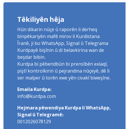
Têkiliyên hêja
Hûn dikarin nûçe û raporên li derheq
binpêkariyên mafê mirov li Kurdistana
Îranê, ji bo WhatsApp, Signal û Telegrama
Kurdpayê bişînin û di belavkirina wan de
beşdar bibin.
Kurdpa bi pêbendbûn bi prensîbên exlaqî,
piştî kontrolkirin û pejrandina nûçeyê, dê li
ser malper û torên xwe yên civakî biweşîne.
Emaila Kurdpa:
info@kurdpa.com
Hejmara pêwendiya Kurdpa li WhatsApp,
Signal û Telegramê:
0012026078129