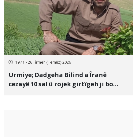
19:41 - 26 Tîrmeh (Temûz) 2026
Urmiye; Dadgeha Bilind a Îranê
cezayê 10 sal û rojek girtîgeh ji bo
Yûnis Nebîzade piştrast kir