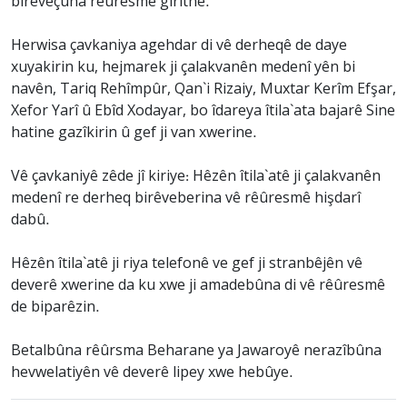
birêveçûna rêûresmê giritne.
Herwisa çavkaniya agehdar di vê derheqê de daye
xuyakirin ku, hejmarek ji çalakvanên medenî yên bi
navên, Tariq Rehîmpûr, Qan`i Rizaiy, Muxtar Kerîm Efşar,
Xefor Yarî û Ebîd Xodayar, bo îdareya îtila`ata bajarê Sine
hatine gazîkirin û gef ji van xwerine.
Vê çavkaniyê zêde jî kiriye: Hêzên îtila`atê ji çalakvanên
medenî re derheq birêveberina vê rêûresmê hişdarî
dabû.
Hêzên îtila`atê ji riya telefonê ve gef ji stranbêjên vê
deverê xwerine da ku xwe ji amadebûna di vê rêûresmê
de biparêzin.
Betalbûna rêûrsma Beharane ya Jawaroyê nerazîbûna
hevwelatiyên vê deverê lipey xwe hebûye.