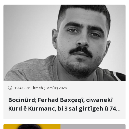
19:43 - 26 Tîrmeh (Temûz) 2026
Bocinûrd; Ferhad Baxçeqî, ciwanekî
Kurd ê Kurmanc, bi 3 sal girtîgeh û 74
qamçîyan hat cezakirin