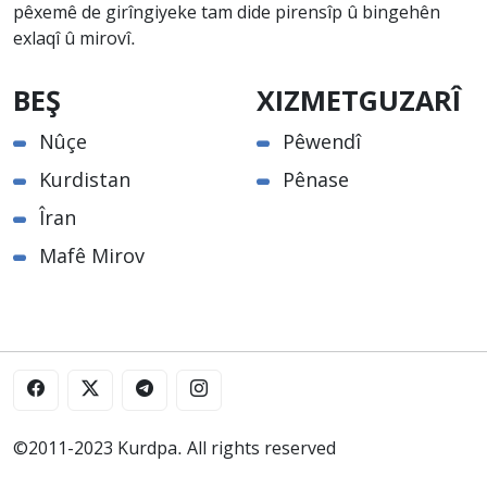
pêxemê de girîngiyeke tam dide pirensîp û bingehên
exlaqî û mirovî.
BEŞ
XIZMETGUZARÎ
Nûçe
Pêwendî
Kurdistan
Pênase
Îran
Mafê Mirov
©2011-2023 Kurdpa. All rights reserved