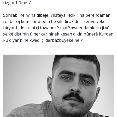
rizgar bûme.\"
Sohrabî herwiha dibêje: \"lîsteya redkirina berendaman
roj bi roj kemilîtir dibe û bê şik dîrok dê li ser vê yekê
biryar bide ku bi çi tawanekê mafê xweendamkirin ji vê
xelkê distînin û her car hinek kesan dikin nûnerê Kurdan
ku diyar nine xwedî çi derbazbûyekê ne.\"