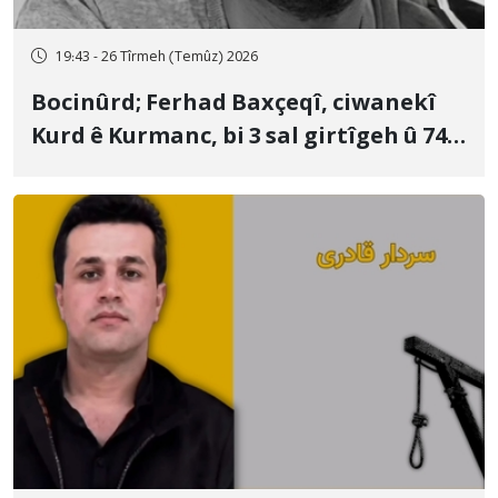
19:43 - 26 Tîrmeh (Temûz) 2026
Bocinûrd; Ferhad Baxçeqî, ciwanekî
Kurd ê Kurmanc, bi 3 sal girtîgeh û 74
qamçîyan hat cezakirin