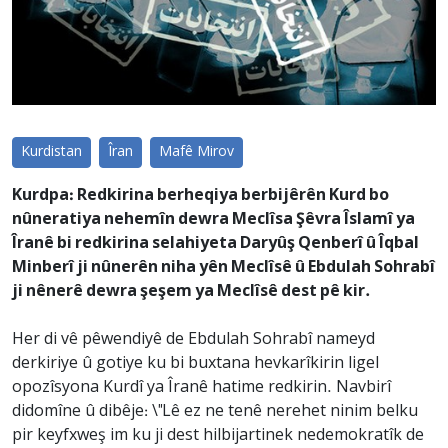
Kurdistan
Îran
Mafê Mirov
Kurdpa: Redkirina berheqiya berbijêrên Kurd bo
nûneratiya nehemîn dewra Meclîsa Şêvra Îslamî ya
Îranê bi redkirina selahiyeta Daryûş Qenberî û Îqbal
Minberî ji nûnerên niha yên Meclîsê û Ebdulah Sohrabî
ji nênerê dewra şeşem ya Meclîsê dest pê kir.
Her di vê pêwendiyê de Ebdulah Sohrabî nameyd
derkiriye û gotiye ku bi buxtana hevkarîkirin ligel
opozîsyona Kurdî ya Îranê hatime redkirin. Navbirî
didomîne û dibêje: \"Lê ez ne tenê nerehet ninim belku
pir keyfxweş im ku ji dest hilbijartinek nedemokratîk de