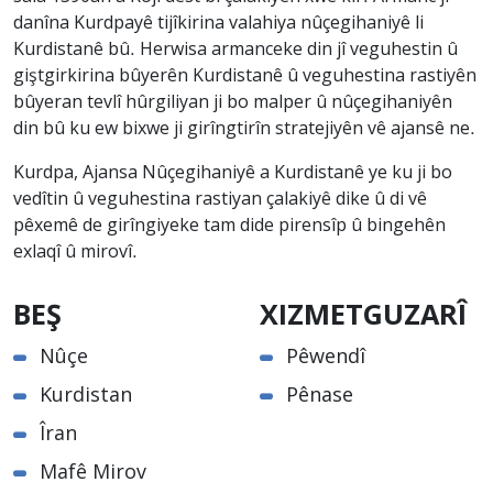
danîna Kurdpayê tijîkirina valahiya nûçegihaniyê li
Kurdistanê bû. Herwisa armanceke din jî veguhestin û
giştgirkirina bûyerên Kurdistanê û veguhestina rastiyên
bûyeran tevlî hûrgiliyan ji bo malper û nûçegihaniyên
din bû ku ew bixwe ji girîngtirîn stratejiyên vê ajansê ne.
Kurdpa, Ajansa Nûçegihaniyê a Kurdistanê ye ku ji bo
vedîtin û veguhestina rastiyan çalakiyê dike û di vê
pêxemê de girîngiyeke tam dide pirensîp û bingehên
exlaqî û mirovî.
BEŞ
XIZMETGUZARÎ
Nûçe
Pêwendî
Kurdistan
Pênase
Îran
Mafê Mirov