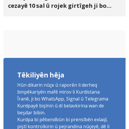
cezayê 10 sal û rojek girtîgeh ji bo
Yûnis Nebîzade piştrast kir
Têkiliyên hêja
Hûn dikarin nûçe û raporên li derheq
binpêkariyên mafê mirov li Kurdistana
Îranê, ji bo WhatsApp, Signal û Telegrama
Kurdpayê bişînin û di belavkirina wan de
beşdar bibin.
Kurdpa bi pêbendbûn bi prensîbên exlaqî,
piştî kontrolkirin û pejrandina nûçeyê, dê li