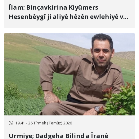
Îlam; Binçavkirina Kiyûmers
Hesenbêygî ji aliyê hêzên ewlehiyê ve
û veguhestina wî bo cihekî nediyar
19:41 - 26 Tîrmeh (Temûz) 2026
Urmiye; Dadgeha Bilind a Îranê