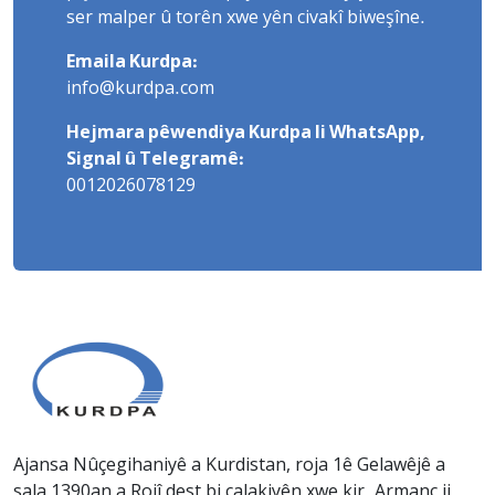
ser malper û torên xwe yên civakî biweşîne.
Emaila Kurdpa:
info@kurdpa.com
Hejmara pêwendiya Kurdpa li WhatsApp,
Signal û Telegramê:
0012026078129
Ajansa Nûçegihaniyê a Kurdistan, roja 1ê Gelawêjê a
sala 1390an a Rojî dest bi çalakiyên xwe kir. Armanc ji