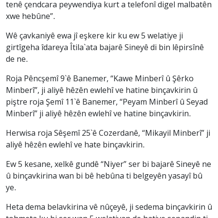
tenê çendcara peywendiya kurt a telefonî digel malbatên
xwe hebûne”.
Wê çavkaniyê ewa jî eşkere kir ku ew 5 welatiye ji
girtîgeha îdareya Îtila`ata bajarê Sineyê di bin lêpirsînê
de ne.
Roja Pêncşemî 9`ê Banemer, “Kawe Minberî û Şêrko
Minberî”, ji aliyê hêzên ewlehî ve hatine binçavkirin û
piştre roja Şemî 11`ê Banemer, “Peyam Minberî û Seyad
Minberî” ji aliyê hêzên ewlehî ve hatine binçavkirin.
Herwisa roja Sêşemî 25`ê Cozerdanê, “Mikayil Minberî” ji
aliyê hêzên ewlehî ve hate binçavkirin.
Ew 5 kesane, xelkê gundê “Niyer” ser bi bajarê Sineyê ne
û binçavkirina wan bi bê hebûna ti belgeyên yasayî bû
ye.
Heta dema belavkirina vê nûçeyê, ji sedema binçavkirin û