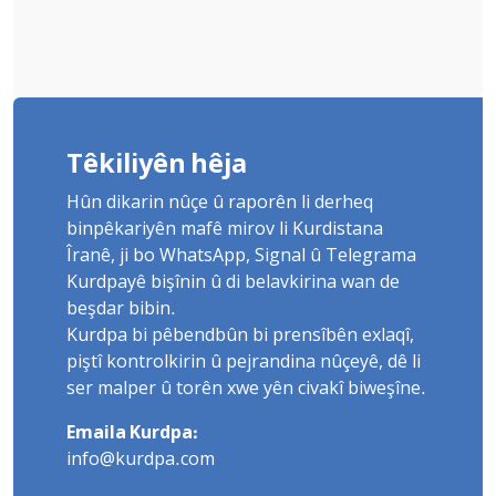
Têkiliyên hêja
Hûn dikarin nûçe û raporên li derheq
binpêkariyên mafê mirov li Kurdistana
Îranê, ji bo WhatsApp, Signal û Telegrama
Kurdpayê bişînin û di belavkirina wan de
beşdar bibin.
Kurdpa bi pêbendbûn bi prensîbên exlaqî,
piştî kontrolkirin û pejrandina nûçeyê, dê li
ser malper û torên xwe yên civakî biweşîne.
Emaila Kurdpa:
info@kurdpa.com