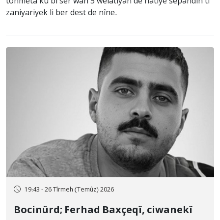
tohmeta ku bi ser wan 5 welatiyan de hatiye sepandin ti
zaniyariyek li ber dest de nîne.
19:43 - 26 Tîrmeh (Temûz) 2026
Bocinûrd; Ferhad Baxçeqî, ciwanekî