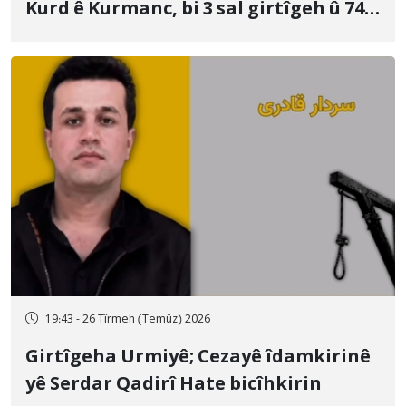
Kurd ê Kurmanc, bi 3 sal girtîgeh û 74
qamçîyan hat cezakirin
19:43 - 26 Tîrmeh (Temûz) 2026
Girtîgeha Urmiyê; Cezayê îdamkirinê
yê Serdar Qadirî Hate bicîhkirin