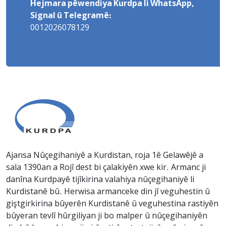
Hejmara pêwendiya Kurdpa li WhatsApp,
Signal û Telegramê:
0012026078129
Ajansa Nûçegihaniyê a Kurdistan, roja 1ê Gelawêjê a
sala 1390an a Rojî dest bi çalakiyên xwe kir. Armanc ji
danîna Kurdpayê tijîkirina valahiya nûçegihaniyê li
Kurdistanê bû. Herwisa armanceke din jî veguhestin û
giştgirkirina bûyerên Kurdistanê û veguhestina rastiyên
bûyeran tevlî hûrgiliyan ji bo malper û nûçegihaniyên