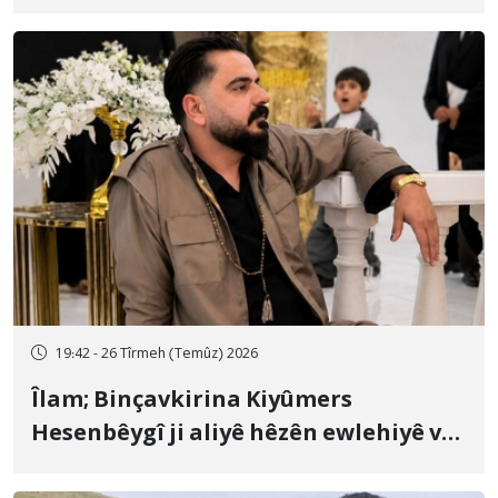
19:42 - 26 Tîrmeh (Temûz) 2026
Îlam; Binçavkirina Kiyûmers
Hesenbêygî ji aliyê hêzên ewlehiyê ve
û veguhestina wî bo cihekî nediyar