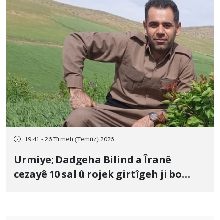
19:41 - 26 Tîrmeh (Temûz) 2026
Urmiye; Dadgeha Bilind a Îranê
cezayê 10 sal û rojek girtîgeh ji bo
Yûnis Nebîzade piştrast kir