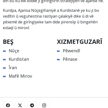
din bû ku ew bixwe ji girîngtirîn stratejiyên vê ajansê ne.
Kurdpa, Ajansa Nûçegihaniyê a Kurdistanê ye ku ji bo
vedîtin û veguhestina rastiyan çalakiyê dike û di vê
pêxemê de girîngiyeke tam dide pirensîp û bingehên
exlaqî û mirovî.
BEŞ
XIZMETGUZARÎ
Nûçe
Pêwendî
Kurdistan
Pênase
Îran
Mafê Mirov