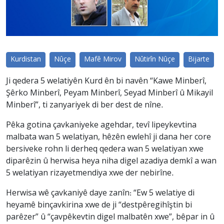
Kurdistan
Nûçe
Mafê Mirov
Nûtirîn Nûçe
Bijarte
Ji qedera 5 welatiyên Kurd ên bi navên “Kawe Minberî,
Şêrko Minberî, Peyam Minberî, Seyad Minberî û Mikayil
Minberî”, ti zanyariyek di ber dest de nîne.
Pêka gotina çavkaniyeke agehdar, tevî lipeykevtina
malbata wan 5 welatiyan, hêzên ewlehî ji dana her core
bersiveke rohn li derheq qedera wan 5 welatiyan xwe
diparêzin û herwisa heya niha digel azadiya demkî a wan
5 welatiyan rizayetmendiya xwe der nebirîne.
Herwisa wê çavkaniyê daye zanîn: “Ew 5 welatiye di
heyamê binçavkirina xwe de ji “destpêregihîştin bi
parêzer” û “çavpêkevtin digel malbatên xwe”, bêpar in û