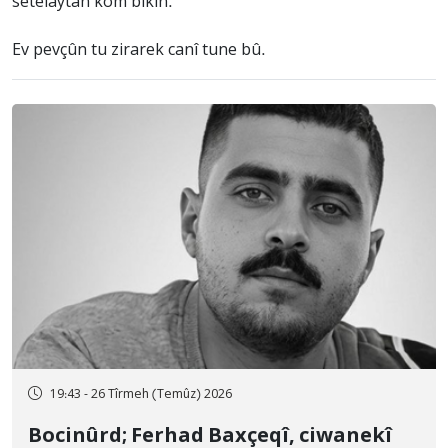
setelaytan kom bikin.
Ev pevçûn tu zirarek canî tune bû.
19:43 - 26 Tîrmeh (Temûz) 2026
Bocinûrd; Ferhad Baxçeqî, ciwanekî