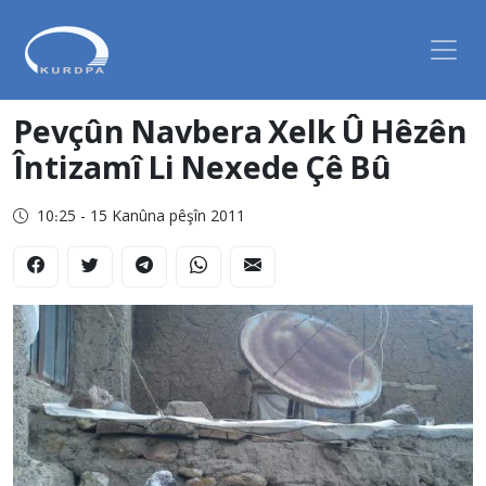
Pevçûn Navbera Xelk Û Hêzên
Întizamî Li Nexede Çê Bû
10:25 - 15 Kanûna pêşîn 2011