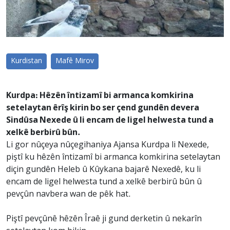
Kurdistan
Mafê Mirov
Kurdpa: Hêzên întizamî bi armanca komkirina
setelaytan êrîş kirin bo ser çend gundên devera
Sindûsa Nexede û li encam de ligel helwesta tund a
xelkê berbirû bûn.
Li gor nûçeya nûçegihaniya Ajansa Kurdpa li Nexede,
piştî ku hêzên întizamî bi armanca komkirina setelaytan
diçin gundên Heleb û Kûykana bajarê Nexedê, ku li
encam de ligel helwesta tund a xelkê berbirû bûn û
pevçûn navbera wan de pêk hat.
Piştî pevçûnê hêzên Îraê ji gund derketin û nekarîn