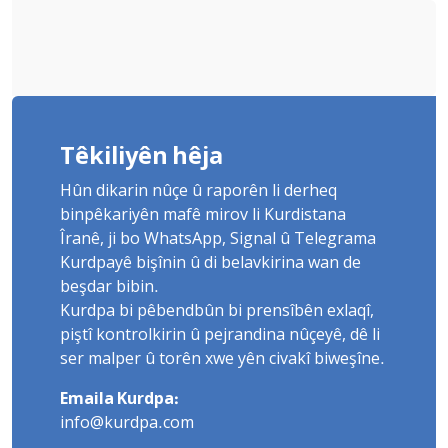
Têkiliyên hêja
Hûn dikarin nûçe û raporên li derheq
binpêkariyên mafê mirov li Kurdistana
Îranê, ji bo WhatsApp, Signal û Telegrama
Kurdpayê bişînin û di belavkirina wan de
beşdar bibin.
Kurdpa bi pêbendbûn bi prensîbên exlaqî,
piştî kontrolkirin û pejrandina nûçeyê, dê li
ser malper û torên xwe yên civakî biweşîne.
Emaila Kurdpa:
info@kurdpa.com