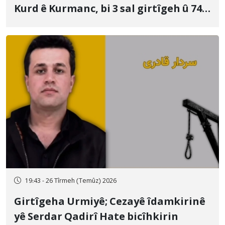
Kurd ê Kurmanc, bi 3 sal girtîgeh û 74
qamçîyan hat cezakirin
19:43 - 26 Tîrmeh (Temûz) 2026
Girtîgeha Urmiyê; Cezayê îdamkirinê
yê Serdar Qadirî Hate bicîhkirin