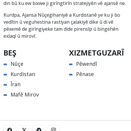
din bû ku ew bixwe ji girîngtirîn stratejiyên vê ajansê ne.
Kurdpa, Ajansa Nûçegihaniyê a Kurdistanê ye ku ji bo
vedîtin û veguhestina rastiyan çalakiyê dike û di vê
pêxemê de girîngiyeke tam dide pirensîp û bingehên
exlaqî û mirovî.
BEŞ
XIZMETGUZARÎ
Nûçe
Pêwendî
Kurdistan
Pênase
Îran
Mafê Mirov