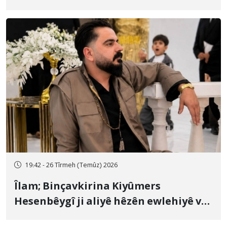
19:42 - 26 Tîrmeh (Temûz) 2026
Îlam; Binçavkirina Kiyûmers
Hesenbêygî ji aliyê hêzên ewlehiyê ve
û veguhestina wî bo cihekî nediyar