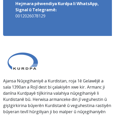
Hejmara pêwendiya Kurdpa li WhatsApp,
Signal û Telegramê:
0012026078129
Ajansa Nûçegihaniyê a Kurdistan, roja 1ê Gelawêjê a
sala 1390an a Rojî dest bi çalakiyên xwe kir. Armanc ji
danîna Kurdpayê tijîkirina valahiya nûçegihaniyê li
Kurdistanê bû. Herwisa armanceke din jî veguhestin û
giştgirkirina bûyerên Kurdistanê û veguhestina rastiyên
bûyeran tevlî hûrgiliyan ji bo malper û nûçegihaniyên