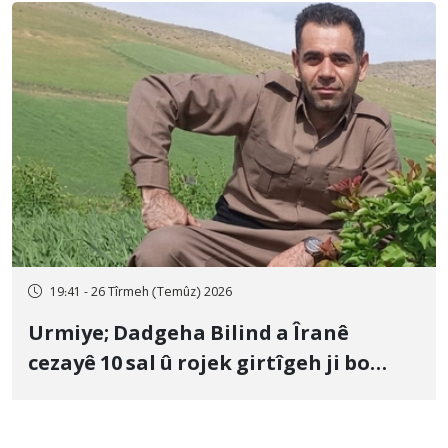
19:41 - 26 Tîrmeh (Temûz) 2026
Urmiye; Dadgeha Bilind a Îranê
cezayê 10 sal û rojek girtîgeh ji bo
Yûnis Nebîzade piştrast kir