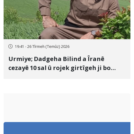
19:41 - 26 Tîrmeh (Temûz) 2026
Urmiye; Dadgeha Bilind a Îranê
cezayê 10 sal û rojek girtîgeh ji bo
Yûnis Nebîzade piştrast kir