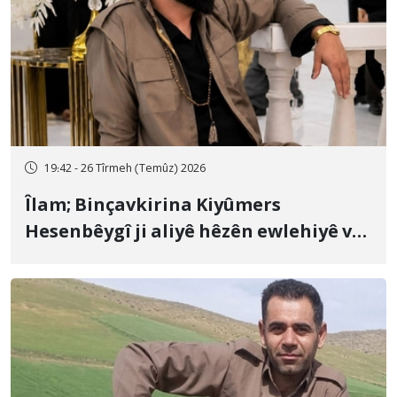
19:42 - 26 Tîrmeh (Temûz) 2026
Îlam; Binçavkirina Kiyûmers
Hesenbêygî ji aliyê hêzên ewlehiyê ve
û veguhestina wî bo cihekî nediyar