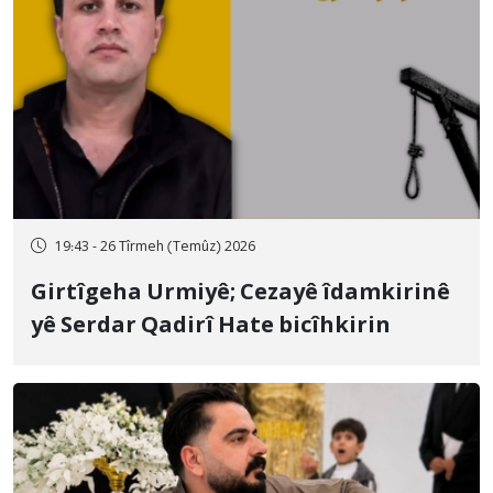
19:43 - 26 Tîrmeh (Temûz) 2026
Girtîgeha Urmiyê; Cezayê îdamkirinê
yê Serdar Qadirî Hate bicîhkirin