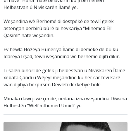
bi navê “Hana” hate belavkirin ku ji berhemên
Helbestvan û Nivîskarên Îlamê ye.
Weşandina wê Berhemê di destpêkê de tewlî gelek
astengan berbirû bû lê bi hevkariya “Mihemed Elî
Qasimî” hate weşandin.
Ev hewla Hozeya Huneriya Îlamê di demekê de bû ku
Idareya Irşad, tewlî weşandina wê berhemê dijîtî dikir.
Li salên bihorî de gelek ji helbestvan û Nivîskarên Îlamê
xebata Çandî û Wêjeyî meşandine ku her car tevî karê
wan dijîtiya berpirsên Dewletî derketiye holê.
Mînaka dawî ji wê çendê, nedana izna weşandina Dîwana
Helbestên “Welî mIhemed Umîdî” ye.