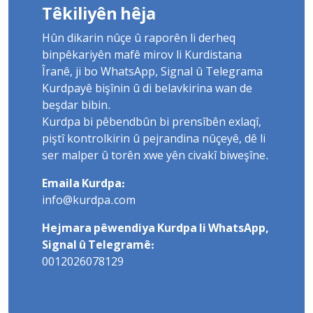
Têkiliyên hêja
Hûn dikarin nûçe û raporên li derheq
binpêkariyên mafê mirov li Kurdistana
Îranê, ji bo WhatsApp, Signal û Telegrama
Kurdpayê bişînin û di belavkirina wan de
beşdar bibin.
Kurdpa bi pêbendbûn bi prensîbên exlaqî,
piştî kontrolkirin û pejrandina nûçeyê, dê li
ser malper û torên xwe yên civakî biweşîne.
Emaila Kurdpa:
info@kurdpa.com
Hejmara pêwendiya Kurdpa li WhatsApp,
Signal û Telegramê:
0012026078129