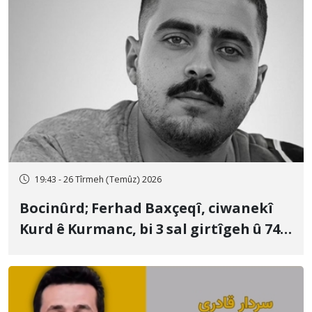
19:43 - 26 Tîrmeh (Temûz) 2026
Bocinûrd; Ferhad Baxçeqî, ciwanekî
Kurd ê Kurmanc, bi 3 sal girtîgeh û 74
qamçîyan hat cezakirin