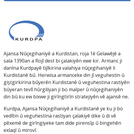
Ajansa Nûçegihaniyê a Kurdistan, roja 1ê Gelawêjê a
sala 1390an a Rojî dest bi çalakiyên xwe kir. Armanc ji
danîna Kurdpayê tijîkirina valahiya nûçegihaniyê li
Kurdistanê bû. Herwisa armanceke din jî veguhestin û
giştgirkirina bûyerên Kurdistanê û veguhestina rastiyên
bûyeran tevlî hûrgiliyan ji bo malper û nûçegihaniyên
din bû ku ew bixwe ji girîngtirîn stratejiyên vê ajansê ne.
Kurdpa, Ajansa Nûçegihaniyê a Kurdistanê ye ku ji bo
vedîtin û veguhestina rastiyan çalakiyê dike û di vê
pêxemê de girîngiyeke tam dide pirensîp û bingehên
exlaqî û mirovî.