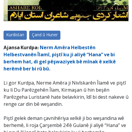
Kurdistan
Çand û Huner
Ajansa Kurdpa:
Nerm Amêra Helbestên
Helbestvanên Îlamî, piştî ku ji aliyê “Hana” ve bi
berhem hat, di gel pêşwaziyek bê mînak ê xelkê
herêmê ber bi rû bû.
Li gor Kurdpa, Nerme Amêra ji Nivîskarên Îlamê ve piştî
ku li Du Parêzgehên Îlam, Kirmaşan û hin beşên
Parêzgeha Luristanê hate belavkirin, îdî bi dest nakeve û
renge car din bê weşandin.
Piştî gelek deman çavnihêriya xelkê ji bo weşandina wê
berhemê, li roja Çarşembê 24’ê Gulanê ji aliyê “Hana” ve