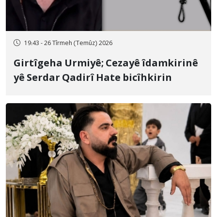
19:43 - 26 Tîrmeh (Temûz) 2026
Girtîgeha Urmiyê; Cezayê îdamkirinê
yê Serdar Qadirî Hate bicîhkirin