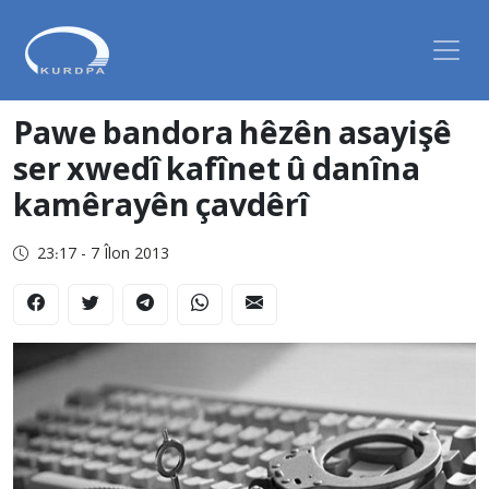
Pawe bandora hêzên asayişê
ser xwedî kafînet û danîna
kamêrayên çavdêrî
23:17 - 7 Îlon 2013