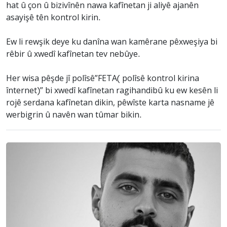
hat û çon û bizivînên nawa kafînetan ji aliyê ajanên
asayişê tên kontrol kirin.
Ew li rewşik deye ku danîna wan kamêrane pêxweşiya bi
rêbir û xwedî kafînetan tev nebûye.
Her wisa pêşde jî polîsê”FETA( polîsê kontrol kirina
înternet)” bi xwedî kafînetan ragihandibû ku ew kesên li
rojê serdana kafînetan dikin, pêwîste karta nasname jê
werbigrin û navên wan tûmar bikin.