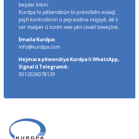
beşdar bibin.
Kurdpa bi pêbendbûn bi prensîbên exlaqî,
piştî kontrolkirin û pejrandina nûçeyê, dê li
ser malper û torên xwe yên civakî biweşîne.
Emaila Kurdpa:
info@kurdpa.com
Hejmara pêwendiya Kurdpa li WhatsApp,
Signal û Telegramê:
0012026078129