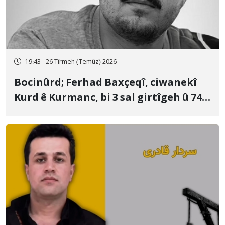
19:43 - 26 Tîrmeh (Temûz) 2026
Bocinûrd; Ferhad Baxçeqî, ciwanekî
Kurd ê Kurmanc, bi 3 sal girtîgeh û 74
qamçîyan hat cezakirin