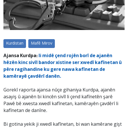
Kurdistan
Mafê Mirov
Ajansa Kurdpa:
li midê çend rojên borî de ajanên
hêzên kinc sivîl bandor xistine ser xwedî kafînetan û
pêre ragihandine ku gere nawa kafînetan de
kamêrayê çavdêrî danên.
Gorekî raporta ajansa nûçe gihaniya Kurdpa, ajanên
asayiş û ajanên bi kincên sivîl li çend kafînetên şarê
Pawê bê xwesta xwedî kafînetan, kamêrayên çavdêrî li
kafînetan de danîne.
Bi gotina yekik ji xwedî kafînetan, bi wan kamêrane gişt