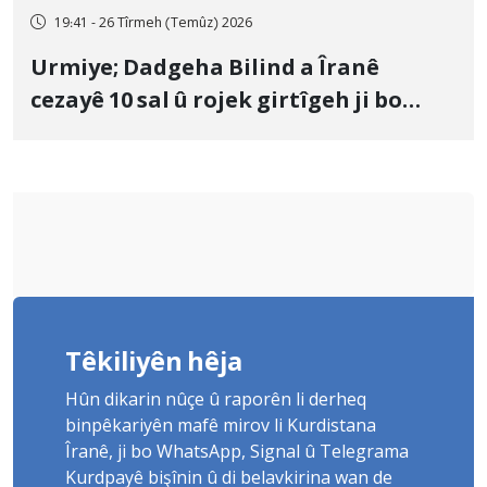
19:41 - 26 Tîrmeh (Temûz) 2026
Urmiye; Dadgeha Bilind a Îranê
cezayê 10 sal û rojek girtîgeh ji bo
Yûnis Nebîzade piştrast kir
Têkiliyên hêja
Hûn dikarin nûçe û raporên li derheq
binpêkariyên mafê mirov li Kurdistana
Îranê, ji bo WhatsApp, Signal û Telegrama
Kurdpayê bişînin û di belavkirina wan de