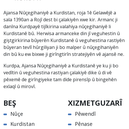
Ajansa Nûçegihaniyê a Kurdistan, roja 1ê Gelawêjê a
sala 1390an a Rojî dest bi çalakiyên xwe kir. Armanc ji
danîna Kurdpayê tijîkirina valahiya nûçegihaniyê li
Kurdistanê bû. Herwisa armanceke din jî veguhestin û
giştgirkirina bûyerên Kurdistanê û veguhestina rastiyên
bûyeran tevlî hûrgiliyan ji bo malper û nûçegihaniyên
din bû ku ew bixwe ji girîngtirîn stratejiyên vê ajansê ne.
Kurdpa, Ajansa Nûçegihaniyê a Kurdistanê ye ku ji bo
vedîtin û veguhestina rastiyan çalakiyê dike û di vê
pêxemê de girîngiyeke tam dide pirensîp û bingehên
exlaqî û mirovî.
BEŞ
XIZMETGUZARÎ
Nûçe
Pêwendî
Kurdistan
Pênase