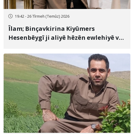
19:42 - 26 Tîrmeh (Temûz) 2026
Îlam; Binçavkirina Kiyûmers
Hesenbêygî ji aliyê hêzên ewlehiyê ve
û veguhestina wî bo cihekî nediyar